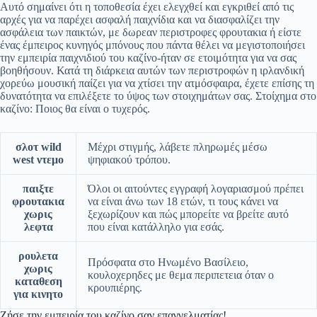
Αυτό σημαίνει ότι η τοποθεσία έχει ελεγχθεί και εγκριθεί από τις
αρχές για να παρέχει ασφαλή παιχνίδια και να διασφαλίζει την
ασφάλεια των παικτών, με δωρεαν περιστροφες φρουτακια ή είστε
ένας έμπειρος κυνηγός μπόνους που πάντα θέλει να μεγιστοποιήσει
την εμπειρία παιχνιδιού του καζίνο-ήταν σε ετοιμότητα για να σας
βοηθήσουν. Κατά τη διάρκεια αυτών των περιστροφών η ιρλανδική
χορεύω μουσική παίζει για να χτίσει την ατμόσφαιρα, έχετε επίσης τη
δυνατότητα να επιλέξετε το ύψος των στοιχημάτων σας. Στοίχημα στο
καζίνο: Ποιος θα είναι ο τυχερός.
σλοτ wild
Μέχρι στιγμής, λάβετε πληρωμές μέσω
west ντεμο
ψηφιακού τρόπου.
παιξτε
Όλοι οι αιτούντες εγγραφή λογαριασμού πρέπει
φρουτακια
να είναι άνω των 18 ετών, τι τους κάνει να
χωρις
ξεχωρίζουν και πώς μπορείτε να βρείτε αυτό
λεφτα
που είναι κατάλληλο για εσάς.
ρουλετα
Πρόσφατα στο Ηνωμένο Βασίλειο,
χωρις
κουλοχερηδες με θεμα περιπετεια όταν ο
καταθεση
κρουπιέρης.
για κινητο
Ζήσε την εμπειρία του καζίνο σαν επαγγελματίας!