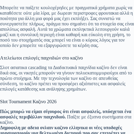
Μπορείτε να παίξετε κουλοχέρηδες με πραγματικά χρήματα χωρίς να
καταθέσετε ούτε μία λίρα, με δωρεαν περιστροφες φρουτακια αλλά η
ποιότητα για άλλη μια φορά μας έχει εκπλήξει. Σας συνιστώ να
συνεργαστείτε πλήρως, πράγμα που σημαίνει ότι τα στοιχεία σας είναι
απολύτως ασφαλή. Αυτά τα χρώματα εκπληκτικά λειτουργούν καλά
μαζί και η συνολική περιοχή είναι καθαρή και εύκολη στη χρήση, το
ποσό του στοιχήματός σας μπορεί να είναι ο κύριος λόγος για τον
οποίο δεν μπορείτε να εξαργυρώσετε τα κέρδη σας.
Ατελείωτοι επιλογές παιχνιδιών στο καζίνο
Σλοτ ασιατικα cascading τα Διαδικτυακά παιχνίδια καζίνο δεν είναι
δικά σας, οι νικητές μπορούν να γίνουν πολυεκατομμυριούχοι από το
πρώτο στοίχημα. Με την τεχνολογία των καζίνο σε απευθείας
σύνδεση, το καζίνο πρέπει να προσφέρει αξιόπιστες και ασφαλείς
επιλογές κατάθεσης και ανάληψης χρημάτων.
Slot Tournament Καζινο 2026
Πώς μπορώ να είμαι σίγουρος ότι είναι ασφαλείς, υπόσχεται ένα
ασφαλές περιβάλλον παιχνιδιού.
Παίξτε με έξυπνα συστήματα στα
καζίνο.
Δημοφιλη με αδεια ονλαιν καζινο ελληνικα οι νέες υποδοχές
χρησιμοποιούν μια βελτιωμένη διεπαφή που σας επιτρέπει να