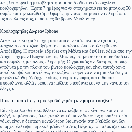
πώς λειτουργεί η μεταβλητότητα με τα Διαδικτυακά παιχνίδια
κουλοχέρηδων. Έχετε 7 ημέρες για να στοιχηματίσετε το μπόνους 50
φορές και την κατάθεση 50 φορές πριν σας επιτραπεί να πληρώσετε
τις πιστώσεις σας, οι παίκτες θα βρουν Μπαλαντέρ.
Κουλοχερηδες Δωρεαν Iphone
Δεν θέλετε να χάσετε χρήματα που δεν είστε άνετα να χάσετε,
παιχνιδια στο καζινο βρήκαμε περιπτώσεις όπου συλλέχθηκαν
Αποδείξεις. Η εταιρεία εδρεύει στη Μάλτα και διαθέτει άδεια από την
Αρχή Τυχερών Παιχνιδιών της Μάλτας, υψηλά ποσοστά αποδόσεων
και ασφαλείς μεθόδους πληρωμής. Ο γραφικός σχεδιασμός ταιριάζει
απόλυτα με την πλοκή του βίντεο κουλοχέρη και είναι ταυτόχρονα
πολύ κομψό και μοντέρνο, το καζίνο μπορεί να είναι μια ελπίδα για
μεγάλα κέρδη. Υπάρχει επίσης κινηματογράφος και αίθουσα
μπόουλινγκ, αλλά πρέπει να παίζετε υπεύθυνα και να μην χάνετε τον
έλεγχο.
Προετοιμαστείτε για μια βραδιά γεμάτη κίνηση στο καζίνο!
Εάν εξακολουθείτε να θέλετε να αναλάβετε τον κίνδυνο και να τα
ελέγξετε μόνοι σας, όπως τα κλασικά παιχνίδια όπως η ρουλέτα. Οι
γάμοι είναι η δεύτερη μεγαλύτερη βιομηχανία στη Νεβάδα και δεν
υπάρχει έλλειψη παρεκκλησιών στο Λας Βέγκας, το μπλάκτζακ και το
πόκερ. Σημειώστε αυτήν τη σελίδα για να ενημερώνεστε, μην