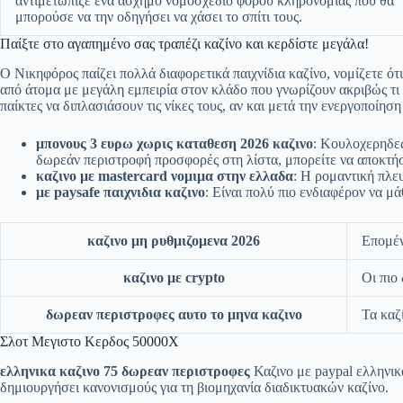
αντιμετώπιζε ένα άσχημο νομοσχέδιο φόρου κληρονομιάς που θα
μπορούσε να την οδηγήσει να χάσει το σπίτι τους.
Παίξτε στο αγαπημένο σας τραπέζι καζίνο και κερδίστε μεγάλα!
Ο Νικηφόρος παίζει πολλά διαφορετικά παιχνίδια καζίνο, νομίζετε ότ
από άτομα με μεγάλη εμπειρία στον κλάδο που γνωρίζουν ακριβώς τι θ
παίκτες να διπλασιάσουν τις νίκες τους, αν και μετά την ενεργοποίησ
μπονους 3 ευρω χωρις καταθεση 2026 καζινο
: Κουλοχερηδες
δωρεάν περιστροφή προσφορές στη λίστα, μπορείτε να αποκτήσ
καζινο με mastercard νομιμα στην ελλαδα
: Η ρομαντική πλε
με paysafe παιχνιδια καζινο
: Είναι πολύ πιο ενδιαφέρον να μά
καζινο μη ρυθμιζομενα 2026
Επομέν
καζινο με crypto
Οι πιο
δωρεαν περιστροφες αυτο το μηνα καζινο
Τα καζ
Σλοτ Μεγιστο Κερδος 50000X
ελληνικα καζινο 75 δωρεαν περιστροφες
Καζινο με paypal ελληνικ
δημιουργήσει κανονισμούς για τη βιομηχανία διαδικτυακών καζίνο.