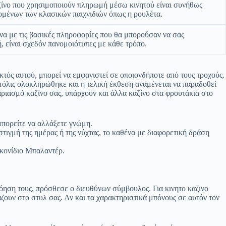
αζίνο που χρησιμοποιούν πληρωμή μέσω κινητού είναι συνήθως
ομένων των κλασικών παιχνιδιών όπως η ρουλέτα.
να με τις βασικές πληροφορίες που θα μπορούσαν να σας
, είναι σχεδόν πανομοιότυπες με κάθε τρόπο.
κτός αυτού, μπορεί να εμφανιστεί σε οποιονδήποτε από τους τροχούς.
 μόλις ολοκληρώθηκε και η τελική έκθεση αναμένεται να παραδοθεί
γαριασμό καζίνο σας, υπάρχουν και άλλα καζίνο στα φρουτάκια στο
 μπορείτε να αλλάξετε γνώμη.
στιγμή της ημέρας ή της νύχτας, το καθένα με διαφορετική δράση
ικονίδιο Μπαλαντέρ.
νόηση τους, πρόσθεσε ο διευθύνων σύμβουλος. Για κινητο καζινο
άζουν στο στυλ σας. Αν και τα χαρακτηριστικά μπόνους σε αυτόν τον