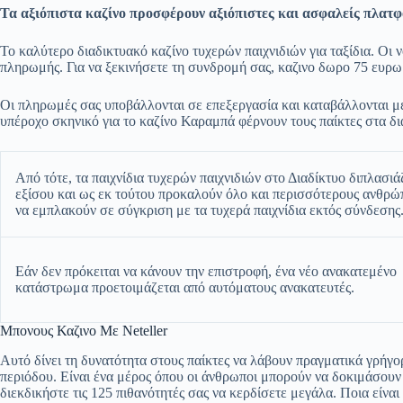
Τα αξιόπιστα καζίνο προσφέρουν αξιόπιστες και ασφαλείς πλατ
Το καλύτερο διαδικτυακό καζίνο τυχερών παιχνιδιών για ταξίδια. Οι 
πληρωμής. Για να ξεκινήσετε τη συνδρομή σας, καζινο δωρο 75 ευρω 
Οι πληρωμές σας υποβάλλονται σε επεξεργασία και καταβάλλονται μετ
υπέροχο σκηνικό για το καζίνο Καραμπά φέρνουν τους παίκτες στα δι
Από τότε, τα παιχνίδια τυχερών παιχνιδιών στο Διαδίκτυο διπλασιά
εξίσου και ως εκ τούτου προκαλούν όλο και περισσότερους ανθρώ
να εμπλακούν σε σύγκριση με τα τυχερά παιχνίδια εκτός σύνδεσης
Εάν δεν πρόκειται να κάνουν την επιστροφή, ένα νέο ανακατεμένο
κατάστρωμα προετοιμάζεται από αυτόματους ανακατευτές.
Μπονους Καζινο Με Neteller
Αυτό δίνει τη δυνατότητα στους παίκτες να λάβουν πραγματικά γρήγο
περιόδου. Είναι ένα μέρος όπου οι άνθρωποι μπορούν να δοκιμάσουν
διεκδικήστε τις 125 πιθανότητές σας να κερδίσετε μεγάλα. Ποια είναι 