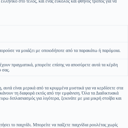
 ελληνικο στο τέλος, και ένας εύκολος και φθηνός τρόπος για να
μπορούσε να μοιάζει με οποιοδήποτε από τα παρακάτω ή παρόμοια.
ρέχουν πραγματικά, μπορείτε επίσης να αποσύρετε αυτά τα κέρδη
 σας.
, αυτά είναι μερικά από τα κρυμμένα μυστικά για να κερδίσετε στα
 κάνουν τη διαφορά εκτός από την εμφάνιση. Όλα τα Διαδικτυακά
ευρω διπλασιασμός για λιγότερα, ξεκινάτε με μια μικρή στοίβα και
τήσει το παιχνίδι. Μπορείτε να παίξετε παιχνίδια ρουλέτας χωρίς