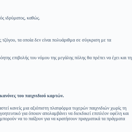
ός ιδρύματος, καθώς.
 τζόγου, τα οποία δεν είναι πολυάριθμα σε σύγκριση με τα
όητης επιβολής του νόμου της μεγάλης πόλης θα πρέπει να έχει και τη
κανόνες του παιχνιδιού καρτών.
αστεί κανείς μια αξιόπιστη πλατφόρμα τυχερών παιχνιδιών χωρίς τη
ογοητευτικό για όποιον απολαμβάνει να διεκδικεί επιπλέον οφέλη και
 μπορούν να το παίξουν για να κρατήσουν πραγματικά τα πράγματα