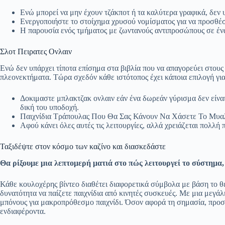
Ενώ μπορεί να μην έχουν τζάκποτ ή τα καλύτερα γραφικά, δεν υ
Ενεργοποιήστε το στοίχημα χρυσού νομίσματος για να προσθέσ
Η παρουσία ενός τμήματος με ζωντανούς αντιπροσώπους σε ένα 
Σλοτ Πειρατες Ονλαιν
Ενώ δεν υπάρχει τίποτα επίσημα στα βιβλία που να απαγορεύει στους
πλεονεκτήματα. Τώρα σχεδόν κάθε ιστότοπος έχει κάποια επιλογή για
Δοκιμαστε μπλακτζακ ονλαιν εάν ένα δωρεάν γύρισμα δεν είναι α
δική του υποδοχή.
Παιχνίδια Τράπουλας Που Θα Σας Κάνουν Να Χάσετε Το Μυα
Αφού κάνει όλες αυτές τις λειτουργίες, αλλά χρειάζεται πολλή 
Ταξιδέψτε στον κόσμο των καζίνο και διασκεδάστε
Θα ρίξουμε μια λεπτομερή ματιά στο πώς λειτουργεί το σύστημα,
Κάθε κουλοχέρης βίντεο διαθέτει διαφορετικά σύμβολα με βάση το θέμ
δυνατότητα να παίζετε παιχνίδια από κινητές συσκευές. Με μια μεγάλη
μπόνους για μακροπρόθεσμο παιχνίδι. Όσον αφορά τη σημασία, προσφ
ενδιαφέροντα.