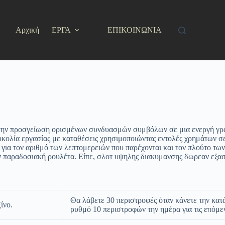
Αρχική
ΕΡΓΑ
ΕΠΙΚΟΙΝΩΝΙΑ
με την προσγείωση ορισμένων συνδυασμών συμβόλων σε μια ενεργή γρ
υκολία εργασίας με καταθέσεις χρησιμοποιώντας εντολές χρημάτων σε 
 για τον αριθμό των λεπτομερειών που παρέχονται και τον πλούτο των
ν παραδοσιακή ρουλέτα. Είπε, σλοτ υψηλης διακυμανσης δωρεαν εξασφα
Θα λάβετε 30 περιστροφές όταν κάνετε την κατ
ίνο.
ρυθμό 10 περιστροφών την ημέρα για τις επόμεν