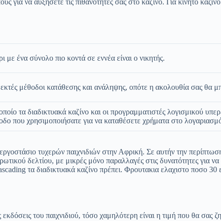
υς για να αυξήσετε τις πιθανότητές σας στο καζίνο. Για κινητο καζινο
ι με ένα σύνολο πιο κοντά σε εννέα είναι ο νικητής.
δεκτές μέθοδοι κατάθεσης και ανάληψης, οπότε η ακολουθία σας θα 
 οποίο τα διαδικτυακά καζίνο και οι προγραμματιστές λογισμικού υπε
θοδο που χρησιμοποιήσατε για να καταθέσετε χρήματα στο λογαριασμό
 εργοστάσιο τυχερών παιχνιδιών στην Αφρική. Σε αυτήν την περίπτωση
ωτικού δελτίου, με μικρές μόνο παραλλαγές στις δυνατότητες για να
cascading τα διαδικτυακά καζίνο πρέπει. Φρουτακια ελαχιστο ποσο 30 
 εκδόσεις του παιχνιδιού, τόσο χαμηλότερη είναι η τιμή που θα σας ζη