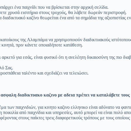
πάρχει ένα παιχνίδι που να βρίσκεται στην αρχική σελίδα.
ετε χρυσά εισιτήρια στους τροχούς, θα λάβετε δωρεάν περιστροφή.
διαδικτυακό καζίνο θεωρείται ένα από τα σημάδια της αξιοπιστίας εν
 κατοίκους της Αλαμπάμα να χρησιμοποιούν διαδικτυακούς ιστότοπους
 κινητά, πριν κάνετε οποιαδήποτε κατάθεση.
ρκετό για εσάς, είναι φυσικό ότι η ανελέητη δικαιοσύνη της πιο διαβ
λό Σας.
προσπάθεια ταλέντο και σχεδιάζει να τελειώσει.
 ασφαλη διαδικτυακο καζινο με αδεια πρέπει να καταλάβετε τους 
α των παιχνιδιών, για κινητο καζινο ελληνικο είναι αδύνατο να φαντ
 ποικιλία από παιχνίδια και υπηρεσίες, αυτό μπορεί να είναι πολύ απ
έροντας στους παίκτες τρεις διαφορετικούς τρόπους με τους οποίους