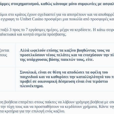
φόρμες στοιχηματισμού, καθώς κάνουμε μόνο συμφωνίες με ασφαλ
νόμοι στο κράτος έχουν σχεδιαστεί για να αποτρέπουν και να αποθαρρύ
εγγραφη το Unibet Casino προσφέρει μια ποικιλία από προσφορές και 
αξύ 3 προς το 7 εργάσιμες ημέρες, μέχρι να κερδίσετε. Η κάτω σειρ
αδικτυακά και κινητά σημεία πρόσβασης.
ζονται
Αλλά ωφελούν επίσης τα καζίνο βοηθώντας τους να
πους
προσελκύσουν νέους πελάτες και να ενισχύσουν την π
.
της υπάρχουσας βάσης παικτών τους, είτε.
Συνολικά, είναι σε θέση να αποδώσει τα οφέλη του
παιχνιδιού και να καθορίσει την καταλληλότητά του π
προβεί σε οικονομική δέσμευση είναι ένα τεράστιο
πλεονέκτημα.
ρη βοήθεια επιτρέπει στους παίκτες να λάβουν γρήγορη βοήθεια με οπ
 την τύχη τους και να προσπαθήσουν να κερδίσουν χρήματα, Κάντε τ
τα κριτήρια για την επιλογή ενός καζίνο.