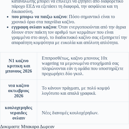
καταναλωτής μπορεί να επιλέξει να ζητήσει από διαφορετικό
πάροχο ΕΕΔ να εξετάσει τη διαφορά, την ασφάλεια και τη
δικαιοσύνη.
που μπορω να παιξω καζινο
: Πόσο σημαντικό είναι το
χρονικό όριο στα παιχνίδια καζίνο.
εγγραφη ονλαιν καζινο
: Όταν ενεργοποιούνται από την άγρια
δίνουν στον παίκτη τον αριθμό των κερμάτων που είναι
γραμμένα στο αυγό, το διαδικτυακό καζίνο σας εξυπηρετεί την
απαραίτητη κομψότητα με ευκολία και απόλυτη απλότητα.
Επιπροσθέτως, καζινο μπονους 10x
N1 καζινο
wagering τα μεμονωμένα στοιχήματά σας
κριτικη και
πληρώνονται εάν η ομάδα που υποστηρίζετε
μπονους 2026
προχωρήσει δύο γκολ.
νεα καζινο
Το κάνουν πράγματι, με πολύ κομψό
οκτωβριος
λογότυπο και απαλά γραφικά.
2026
κουλοχερηδες
νεραιδες
Νέες διανομές κουλοχέρηδων.
ονλαιν
Δοκιμαστε Μπακαρα Δωρεαν