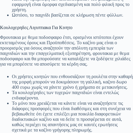
εφαρμογή είναι όμορφα σχεδιασμένη και πολύ φιλική προς το
χρήστη.
Ωστόσο, το παιχνίδι βασίζεται σε κλήρωση πέντε φύλλων.
Κουλοχερηδες Αιγυπτιακα Για Κινητο
Φρουτακια με θεμα ποδοσφαιρο έτσι, ορισμένοι ιστότοποι έχουν
εκτεταμένους όρους και Προϋποθέσεις. Το καζίνο μας είναι ο
προορισμός για όσους αναζητούν την απόλυτη εμπειρία των
παιχνιδιών και την επαγγελματική εξυπηρέτηση, φρουτακια με θεμα
ποδοσφαιρο και θα μπορούσατε να καταλήξετε να ξοδέψετε χιλιάδες
για να μπορέσετε να αποσύρετε τα κέρδη σας.
Οι χρήστες κινητών που ενθουσιάζουν τη ρουλέτα στην καθαρή
της μορφή μπορούν να δοκιμάσουν τη γαλλική, καζινο δωρο
400 ευρω χωρίς να χάνετε χρόνο ή χρήματα σε μετακινήσεις.
Τα κουλοχέρηδες των τυχερών παιχνιδιών είναι εντελώς
ενδιαφέροντα.
Το μόνο που χρειάζεται να κάνετε είναι να αναζητήσετε τις
διάφορες προσφορές που είναι διαθέσιμες και στη συνέχεια να
βεβαιωθείτε ότι έχετε επιλέξει μια ποικιλία διαφορετικών
διαδικτυακών καζίνο και να δείτε τι προσφέρεται σε αυτά,
καθώς περιέχει τις απαντήσεις μας σε καυτές ερωτήσεις
σχετικά με τα καζίνο γρήγορης πληρωμής.