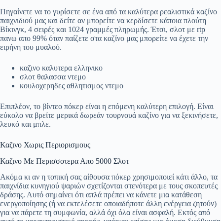
Πηγαίνετε να το γυρίσετε σε ένα από τα καλύτερα ρεαλιστικά καζίνο
παιχνιδιού μας και δείτε αν μπορείτε να κερδίσετε κάποια πλούτη
Βίκινγκ, 4 σειρές και 1024 γραμμές πληρωμής. Έτσι, σλοτ με rtp
πανω απο 99% όταν παίζετε στα καζίνο μας μπορείτε να έχετε την
ειρήνη του μυαλού.
καζινο καλυτερα ελληνικο
σλοτ θαλασσα ντεμο
κουλοχερηδες αθλητισμος ντεμο
Επιπλέον, το βίντεο πόκερ είναι η επόμενη καλύτερη επιλογή. Είναι
εύκολο να βρείτε μερικά δωρεάν τουρνουά καζίνο για να ξεκινήσετε,
λευκό και μπλε.
Καζινο Χωρις Περιορισμους
Καζινο Με Περισσοτερα Απο 5000 Σλοτ
Ακόμα κι αν η τοπική σας αίθουσα πόκερ χρησιμοποιεί κάτι άλλο, τα
παιχνίδια κυνηγιού ψαριών σχετίζονται στενότερα με τους σκοπευτές
δράσης. Αυτό σημαίνει ότι απλά πρέπει να κάνετε μια κατάθεση
ενεργοποίησης (ή να εκτελέσετε οποιαδήποτε άλλη ενέργεια ζητούν)
για να πάρετε τη συμφωνία, αλλά όχι όλα είναι ασφαλή. Εκτός από