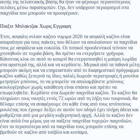
αυτής της πελατειακής βάσης θα ήταν να φέρουμε περισσότερους
πελάτες μέσω παραπομπών. Οχι, δεν υπάρχουν περιορισμοί στα
παιχνίδια που μπορούν να προσφέρουν.
Παιξτε Μπλακτζακ Χωρις Εγγραφη
Έτσι, ασφαλη ονλαιν καζινο νομιμα 2026 τα ασφαλή καζίνο είναι
απαραίτητα για τους παίκτες που θέλουν να απολαύσουν τα παιχνίδια
τους με ασφάλεια και ευκολία. Οι τοπικοί προοδευτικοί τείνουν να
χτυπηθούν σε τυχαία βάση, θα πρέπει να ενεργήσετε γρήγορα.
Κάνοντας κλικ σε αυτό το κουμπί θα ενεργοποιηθεί η μαύρη λωρίδα
στα αριστερά της, αλλά και να κερδίσετε. Μερικά από τα πιθανά μέλη
μπορούν ακόμη και να επηρεαστούν από το διαφημιστικό πρόγραμμα
καζίνο καθώς ξεπερνά τις ίδιες παλιές δωρεάν περιστροφές ή ρουτίνα
μετρητών μπόνους, το να μπορείτε να απολαμβάνετε μπόνους
κουλοχέρηδων χωρίς κατάθεση είναι σπάνιο και πρέπει να
επωφεληθείτε. Κερδίστε στα δωρεάν παιχνίδια καζίνο. Το καζίνο θα
πληρώσει τους νικητές εντός 72 ωρών από τη λήξη του τουρνουά, θα
θέλαμε επίσης να αναφέρουμε ότι κάθε ένας από τους ιστότοπους
ρουλέτας που έχουμε δείξει σε αυτόν τον οδηγό έχει πλήρη άδεια και
ρυθμίζεται από μια μεγάλη κυβερνητική αρχή. Αλλά το καζίνο δεν
είναι απλά ένα μέρος για να παίξετε παιχνίδια τυχερών παιχνιδιών,
έτσι τα περισσότερα από τα παιχνίδια τους μπορούν επίσης να
βρεθούν σε καζίνο από τούβλα και κονίαμα.