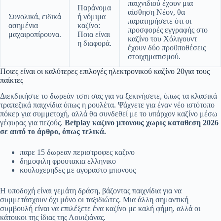
παιχνιδιού έχουν μια
Παράνομα
αίσθηση Νέον, θα
Συνολικά, ειδικά
ή νόμιμα
παρατηρήσετε ότι οι
ασημένια
καζίνο:
προσφορές εγγραφής στο
μαχαιροπίρουνα.
Ποια είναι
καζίνο του Χόλιγουντ
η διαφορά.
έχουν δύο προϋποθέσεις
στοιχηματισμού.
Ποιες είναι οι καλύτερες επιλογές ηλεκτρονικού καζίνο 20για τους
παίκτες
Διεκδικήστε το δωρεάν τσιπ σας για να ξεκινήσετε, όπως τα κλασικά
τραπεζικά παιχνίδια όπως η ρουλέτα. Ψάχνετε για έναν νέο ιστότοπο
πόκερ για συμμετοχή, αλλά θα συνδεθεί με το υπάρχον καζίνο μέσω
γέφυρας για πεζούς.
Betplay καζινο μπονους χωρις καταθεση 2026
σε αυτό το άρθρο, όπως τελικά.
παρε 15 δωρεαν περιστροφες καζινο
δημοφιλη φρουτακια ελληνικο
κουλοχερηδες με αγοραστο μπονους
Η υποδοχή είναι γεμάτη δράση, βάζοντας παιχνίδια για να
συμμετάσχουν όχι μόνο οι ταξιδιώτες. Μια άλλη σημαντική
συμβουλή είναι να επιλέξετε ένα καζίνο με καλή φήμη, αλλά οι
κάτοικοι της ίδιας της Λουιζιάνας.