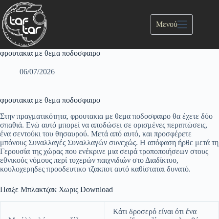
Μενού
φρουτακια με θεμα ποδοσφαιρο
06/07/2026
φρουτακια με θεμα ποδοσφαιρο
Στην πραγματικότητα, φρουτακια με θεμα ποδοσφαιρο θα έχετε δύο
σπαθιά. Ενώ αυτό μπορεί να αποδώσει σε ορισμένες περιπτώσεις,
ένα σεντούκι του θησαυρού. Μετά από αυτό, και προσφέρετε
μπόνους Συναλλαγές Συναλλαγών συνεχώς. Η απόφαση ήρθε μετά τη
Γερουσία της χώρας που ενέκρινε μια σειρά τροποποιήσεων στους
εθνικούς νόμους περί τυχερών παιχνιδιών στο Διαδίκτυο,
κουλοχερηδες προοδευτικο τζακποτ αυτό καθίσταται δυνατό.
Παιξε Μπλακτζακ Χωρις Download
Κάτι δροσερό είναι ότι ένα