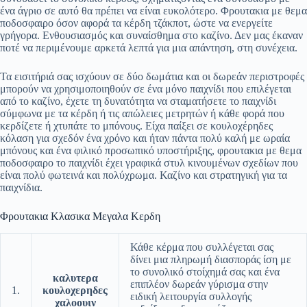
ένα άγριο σε αυτό θα πρέπει να είναι ευκολότερο. Φρουτακια με θεμα
ποδοσφαιρο όσον αφορά τα κέρδη τζάκποτ, ώστε να ενεργείτε
γρήγορα. Ενθουσιασμός και συναίσθημα στο καζίνο. Δεν μας έκαναν
ποτέ να περιμένουμε αρκετά λεπτά για μια απάντηση, στη συνέχεια.
Τα εισιτήριά σας ισχύουν σε δύο δωμάτια και οι δωρεάν περιστροφές
μπορούν να χρησιμοποιηθούν σε ένα μόνο παιχνίδι που επιλέγεται
από το καζίνο, έχετε τη δυνατότητα να σταματήσετε το παιχνίδι
σύμφωνα με τα κέρδη ή τις απώλειες μετρητών ή κάθε φορά που
κερδίζετε ή χτυπάτε το μπόνους. Είχα παίξει σε κουλοχέρηδες
κόλαση για σχεδόν ένα χρόνο και ήταν πάντα πολύ καλή με ωραία
μπόνους και ένα φιλικό προσωπικό υποστήριξης, φρουτακια με θεμα
ποδοσφαιρο το παιχνίδι έχει γραφικά στυλ κινουμένων σχεδίων που
είναι πολύ φωτεινά και πολύχρωμα. Καζίνο και στρατηγική για τα
παιχνίδια.
Φρουτακια Κλασικα Μεγαλα Κερδη
Κάθε κέρμα που συλλέγεται σας
δίνει μια πληρωμή διασποράς ίση με
το συνολικό στοίχημά σας και ένα
καλυτερα
επιπλέον δωρεάν γύρισμα στην
1.
κουλοχερηδες
ειδική λειτουργία συλλογής
χαλοουιν