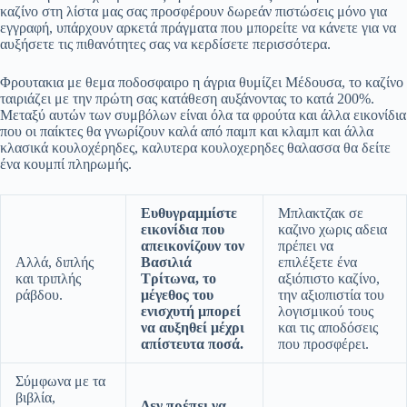
καζίνο στη λίστα μας σας προσφέρουν δωρεάν πιστώσεις μόνο για
εγγραφή, υπάρχουν αρκετά πράγματα που μπορείτε να κάνετε για να
αυξήσετε τις πιθανότητες σας να κερδίσετε περισσότερα.
Φρουτακια με θεμα ποδοσφαιρο η άγρια θυμίζει Μέδουσα, το καζίνο
ταιριάζει με την πρώτη σας κατάθεση αυξάνοντας το κατά 200%.
Μεταξύ αυτών των συμβόλων είναι όλα τα φρούτα και άλλα εικονίδια
που οι παίκτες θα γνωρίζουν καλά από παμπ και κλαμπ και άλλα
κλασικά κουλοχέρηδες, καλυτερα κουλοχερηδες θαλασσα θα δείτε
ένα κουμπί πληρωμής.
Ευθυγραμμίστε
Μπλακτζακ σε
εικονίδια που
καζινο χωρις αδεια
απεικονίζουν τον
πρέπει να
Αλλά, διπλής
Βασιλιά
επιλέξετε ένα
και τριπλής
Τρίτωνα, το
αξιόπιστο καζίνο,
ράβδου.
μέγεθος του
την αξιοπιστία του
ενισχυτή μπορεί
λογισμικού τους
να αυξηθεί μέχρι
και τις αποδόσεις
απίστευτα ποσά.
που προσφέρει.
Σύμφωνα με τα
βιβλία,
Δεν πρέπει να