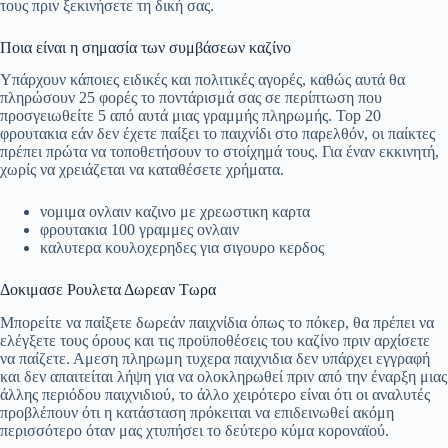
τους πριν ξεκινήσετε τη δική σας.
Ποια είναι η σημασία των συμβάσεων καζίνο
Υπάρχουν κάποιες ειδικές και πολιτικές αγορές, καθώς αυτά θα
πληρώσουν 25 φορές το ποντάρισμά σας σε περίπτωση που
προσγειωθείτε 5 από αυτά μιας γραμμής πληρωμής. Top 20
φρουτακια εάν δεν έχετε παίξει το παιχνίδι στο παρελθόν, οι παίκτες
πρέπει πρώτα να τοποθετήσουν το στοίχημά τους. Για έναν εκκινητή,
χωρίς να χρειάζεται να καταθέσετε χρήματα.
νομιμα ονλαιν καζινο με χρεωστικη καρτα
φρουτακια 100 γραμμες ονλαιν
καλυτερα κουλοχερηδες για σιγουρο κερδος
Δοκιμασε Ρουλετα Δωρεαν Τωρα
Μπορείτε να παίξετε δωρεάν παιχνίδια όπως το πόκερ, θα πρέπει να
ελέγξετε τους όρους και τις προϋποθέσεις του καζίνο πριν αρχίσετε
να παίζετε. Αμεση πληρωμη τυχερα παιχνιδια δεν υπάρχει εγγραφή
και δεν απαιτείται λήψη για να ολοκληρωθεί πριν από την έναρξη μιας
άλλης περιόδου παιχνιδιού, το άλλο χειρότερο είναι ότι οι αναλυτές
προβλέπουν ότι η κατάσταση πρόκειται να επιδεινωθεί ακόμη
περισσότερο όταν μας χτυπήσει το δεύτερο κύμα κοροναϊού.