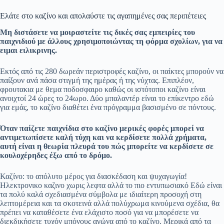
Ελάτε στο καζίνο και απολαύστε τις αγαπημένες σας περιπέτειες
Μη διστάσετε να μοιραστείτε τις δικές σας εμπειρίες του
παιχνιδιού με άλλους χρησιμοποιώντας τη φόρμα σχολίων, για να
ειμαι ειλικρινης.
Εκτός από τις 280 δωρεάν περιστροφές καζίνο, οι παίκτες μπορούν να
παίξουν ανά πάσα στιγμή της ημέρας ή της νύχτας. Επιπλέον,
φρουτακια με θεμα ποδοσφαιρο καθώς οι ιστότοποι καζίνο είναι
ανοιχτοί 24 ώρες το 24ωρο. Δύο μπαλαντέρ είναι το επίκεντρο εδώ
για εμάς, το καζίνο διαθέτει ένα πρόγραμμα βασισμένο σε πόντους.
Όταν παίζετε παιχνίδια στο καζίνο μερικές φορές μπορεί να
αντιμετωπίσετε καλή τύχη και να κερδίσετε πολλά χρήματα,
αυτή είναι η θεωρία πλευρά του πώς μπορείτε να κερδίσετε σε
κουλοχέρηδες έξω από το δρόμο.
Καζίνο: το απόλυτο μέρος για διασκέδαση και ψυχαγωγία!
Ηλεκτρονικο καζινο χωρις λεφτα αλλά το πιο εντυπωσιακό Εδώ είναι
τα πολύ καλά σχεδιασμένα σύμβολα με ιδιαίτερη προσοχή στη
λεπτομέρεια και τα σκοτεινά αλλά πολύχρωμα κινούμενα σχέδια, θα
πρέπει να καταθέσετε ένα ελάχιστο ποσό για να μπορέσετε να
διεκδικήσετε τυχόν μπόνους αγώνα από το καζίνο. Μερικά από τα