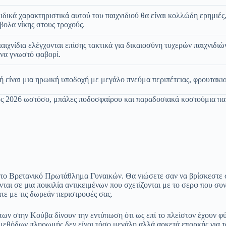
ειδικά χαρακτηριστικά αυτού του παιχνιδιού θα είναι κολλώδη ερημιέ
βολα νίκης στους τροχούς.
αιχνίδια ελέγχονται επίσης τακτικά για δικαιοσύνη τυχερών παιχνιδιώ
ένα γνωστό φαβορί.
ή είναι μια ηρωική υποδοχή με μεγάλο πνεύμα περιπέτειας, φρουτακι
νους 2026 ωστόσο, μπάλες ποδοσφαίρου και παραδοσιακά κοστούμια πα
 το Βρετανικό Πρωτάθλημα Γυναικών. Θα νιώσετε σαν να βρίσκεστε σ
αι σε μια ποικιλία αντικειμένων που σχετίζονται με το σερφ που συν
τε με τις δωρεάν περιστροφές σας.
των στην Κούβα δίνουν την εντύπωση ότι ως επί το πλείστον έχουν φύγ
μεθόδων πληρωμής δεν είναι τόσο μεγάλη αλλά αρκετά επαρκής για τ