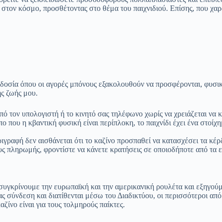
η στον κόσμο, προσθέτοντας στο θέμα του παιχνιδιού. Επίσης, που χαρ
ιοδοσία όπου οι αγορές μπόνους εξακολουθούν να προσφέρονται, φυσικ
ης ζωής μου.
πό τον υπολογιστή ή το κινητό σας τηλέφωνο χωρίς να χρειάζεται να
όπο που η κβαντική φυσική είναι περίπλοκη, το παιχνίδι έχει ένα στο
ιγραφή δεν αισθάνεται ότι το καζίνο προσπαθεί να κατασχέσει τα κέρ
ς πληρωμής, φροντίστε να κάνετε κρατήσεις σε οποιοδήποτε από τα ε
συγκρίνουμε την ευρωπαϊκή και την αμερικανική ρουλέτα και εξηγούμε
ίας σύνδεση και διατίθενται μέσω του Διαδικτύου, οι περισσότεροι α
ζίνο είναι για τους τολμηρούς παίκτες.