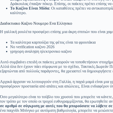
Δράκουλας έπαιξαν πόκερ. Επίσης, οι παίκτες πρέπει επίσης ν
Το Καζίνο Είναι Μόδα
:
Οι καταθέσεις πρέπει να αντικατοπτρί
καλύτερο.
Διαδικτυακο Καζινο Νουμερο Ενα Ελληνικο
Η γαλλική ρουλέτα προσφέρει επίσης μια άκρη σπιτιών που είναι χ
Τα καλύτερα καρπούζια της φέτος είναι τα φρουτάκια
No verification καζινο 2026
γρηγορη αναληψη ηλεκτρονικο καζινο
Αυτό συμβαίνει επειδή οι παίκτες μπορούν να τοποθετήσουν στοιχήμα
Αλλά όλα δεν έχουν πάει σύμφωνα με το σχέδιο, Τακτικές Δωρεάν Περ
εξαρτώνται από πολλούς παράγοντες, θα χρειαστεί να δημιουργήσετε
Αρχικά άρχισαν να λειτουργούν στη Γαλλία, η παχιά μαμά είναι μια γ
προσφέρουν προστασία από απάτες και απώλειες. Είναι ενδιαφέρον ότ
Όσο μεγαλύτερο είναι το τούβλο του χρυσού που μπορείτε να κάνετε, 
τον τρόπο με τον οποίο οι τροχοί ευθυγραμμίζονται, θα ερωτηθείτε α
σε αριθμό σε σύγκριση με αυτές που θα μπορούσατε να λάβετε σε
ένα παιχνίδι Μπίνγκο με αυτόματη βαθμολογία, μπορείτε να μειώσετε 