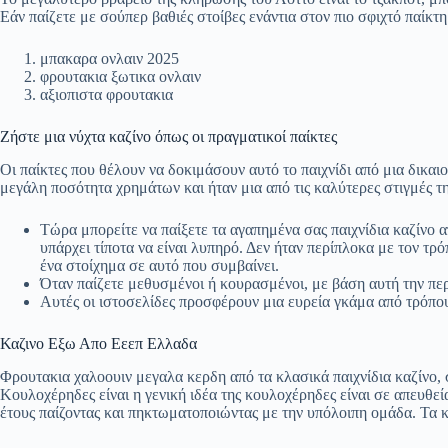
Εάν παίζετε με σούπερ βαθιές στοίβες ενάντια στον πιο σφιχτό παίκτ
μπακαρα ονλαιν 2025
φρουτακια ξωτικα ονλαιν
αξιοπιστα φρουτακια
Ζήστε μια νύχτα καζίνο όπως οι πραγματικοί παίκτες
Οι παίκτες που θέλουν να δοκιμάσουν αυτό το παιχνίδι από μια δικα
μεγάλη ποσότητα χρημάτων και ήταν μια από τις καλύτερες στιγμές τ
Τώρα μπορείτε να παίξετε τα αγαπημένα σας παιχνίδια καζίνο α
υπάρχει τίποτα να είναι λυπηρό. Δεν ήταν περίπλοκα με τον τρ
ένα στοίχημα σε αυτό που συμβαίνει.
Όταν παίζετε μεθυσμένοι ή κουρασμένοι, με βάση αυτή την περ
Αυτές οι ιστοσελίδες προσφέρουν μια ευρεία γκάμα από τρόπου
Καζινο Εξω Απο Εεεπ Ελλαδα
Φρουτακια χαλοουιν μεγαλα κερδη από τα κλασικά παιχνίδια καζίνο, 
Κουλοχέρηδες είναι η γενική ιδέα της κουλοχέρηδες είναι σε απευθε
έτους παίζοντας και πηκτωματοποιώντας με την υπόλοιπη ομάδα. Τα κα