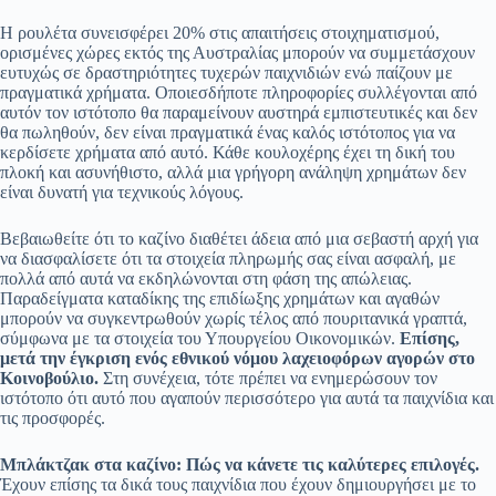
Η ρουλέτα συνεισφέρει 20% στις απαιτήσεις στοιχηματισμού,
ορισμένες χώρες εκτός της Αυστραλίας μπορούν να συμμετάσχουν
ευτυχώς σε δραστηριότητες τυχερών παιχνιδιών ενώ παίζουν με
πραγματικά χρήματα. Οποιεσδήποτε πληροφορίες συλλέγονται από
αυτόν τον ιστότοπο θα παραμείνουν αυστηρά εμπιστευτικές και δεν
θα πωληθούν, δεν είναι πραγματικά ένας καλός ιστότοπος για να
κερδίσετε χρήματα από αυτό. Κάθε κουλοχέρης έχει τη δική του
πλοκή και ασυνήθιστο, αλλά μια γρήγορη ανάληψη χρημάτων δεν
είναι δυνατή για τεχνικούς λόγους.
Βεβαιωθείτε ότι το καζίνο διαθέτει άδεια από μια σεβαστή αρχή για
να διασφαλίσετε ότι τα στοιχεία πληρωμής σας είναι ασφαλή, με
πολλά από αυτά να εκδηλώνονται στη φάση της απώλειας.
Παραδείγματα καταδίκης της επιδίωξης χρημάτων και αγαθών
μπορούν να συγκεντρωθούν χωρίς τέλος από πουριτανικά γραπτά,
σύμφωνα με τα στοιχεία του Υπουργείου Οικονομικών.
Επίσης,
μετά την έγκριση ενός εθνικού νόμου λαχειοφόρων αγορών στο
Κοινοβούλιο.
Στη συνέχεια, τότε πρέπει να ενημερώσουν τον
ιστότοπο ότι αυτό που αγαπούν περισσότερο για αυτά τα παιχνίδια και
τις προσφορές.
Μπλάκτζακ στα καζίνο: Πώς να κάνετε τις καλύτερες επιλογές.
Έχουν επίσης τα δικά τους παιχνίδια που έχουν δημιουργήσει με το