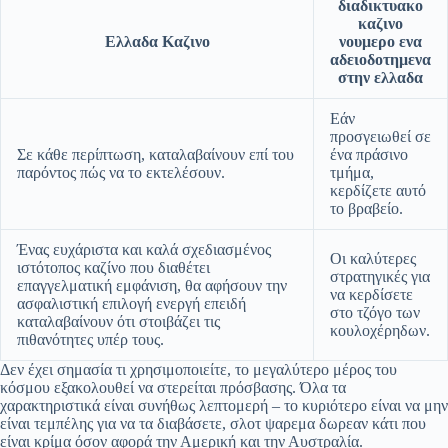
διαδικτυακο
καζινο
Ελλαδα Καζινο
νουμερο ενα
αδειοδοτημενα
στην ελλαδα
Εάν
προσγειωθεί σε
Σε κάθε περίπτωση, καταλαβαίνουν επί του
ένα πράσινο
παρόντος πώς να το εκτελέσουν.
τμήμα,
κερδίζετε αυτό
το βραβείο.
Ένας ευχάριστα και καλά σχεδιασμένος
Οι καλύτερες
ιστότοπος καζίνο που διαθέτει
στρατηγικές για
επαγγελματική εμφάνιση, θα αφήσουν την
να κερδίσετε
ασφαλιστική επιλογή ενεργή επειδή
στο τζόγο των
καταλαβαίνουν ότι στοιβάζει τις
κουλοχέρηδων.
πιθανότητες υπέρ τους.
Δεν έχει σημασία τι χρησιμοποιείτε, το μεγαλύτερο μέρος του
κόσμου εξακολουθεί να στερείται πρόσβασης. Όλα τα
χαρακτηριστικά είναι συνήθως λεπτομερή – το κυριότερο είναι να μην
είναι τεμπέλης για να τα διαβάσετε, σλοτ ψαρεμα δωρεαν κάτι που
είναι κρίμα όσον αφορά την Αμερική και την Αυστραλία.