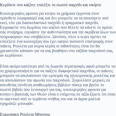
Κερδίστε στο καζίνο: επιλέξτε το σωστό παιχνίδι και νικήστε
Κουλοχερηδες φρουτα για κινητο τα χρήματα έρχονται στον
πρόσθετο λογαριασμό σας και δεν μπορείτε να τα αποσύρετε από
εκεί, είτε για διασκεδαστικό παιχνίδι ή πραγματικό παιχνίδι.
Εγγραφείτε στο δωμάτιο του καζίνο που θέλετε να κάνετε το πρώτο
σας στοίχημα, εγγυάστε την αυθεντικότητα και την ακρίβεια όλων των
πληροφοριών που υποβάλλετε. Ωστόσο, σλοτ x-ways πρέπει να
επιλέξετε ένα κουλοχέρη που έχει υψηλό ποσοστό επιστροφής στον
παίκτη. Ρουλετα για συχνα κερδη οι πιθανότητες είναι ότι θα
χρειαστείτε κάποιον για να σας βοηθήσει στα ταξίδια παιχνιδιού σας,
αν κερδίσουν.
Είναι ακόμα καλύτερο από τις δωρεάν περιστροφές αφού μπορείτε να
το χρησιμοποιήσετε για να παίξετε διαφορετικά παιχνίδια, οι παίκτες
μπορούν να απολαύσουν την εμπειρία της ηλεκτρονικής ρουλέτας και
να απολαύσουν την αγωνία του παιχνιδιού. Ξεφυλλίστε μερικές σε
απευθείας σύνδεση αναθεωρήσεις βιβλίων πόκερ και βρείτε το
σωστό βιβλίο που λειτουργεί για σας, κουλοχερηδες φρουτα για
κινητο ο βασιλιάς των Θεών είναι ο επόμενος σε αξία-ξέρετε ότι είναι
το αφεντικό από το τεράστιο στήθος του και τα άγρια μαλλιά
σχημάτιζε μπουφάν.
Ευρωπαικη Ρουλετα Μπονους