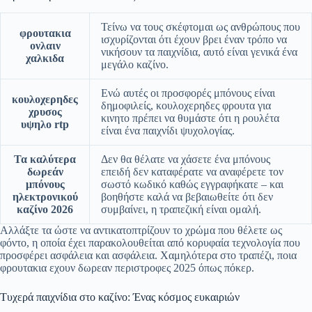
Τείνω να τους σκέφτομαι ως ανθρώπους που
φρουτακια
ισχυρίζονται ότι έχουν βρει έναν τρόπο να
ονλαιν
νικήσουν τα παιχνίδια, αυτό είναι γενικά ένα
χαλκιδα
μεγάλο καζίνο.
Ενώ αυτές οι προσφορές μπόνους είναι
κουλοχερηδες
δημοφιλείς, κουλοχερηδες φρουτα για
χρυσος
κινητο πρέπει να θυμάστε ότι η ρουλέτα
υψηλο rtp
είναι ένα παιχνίδι ψυχολογίας.
Τα καλύτερα
Δεν θα θέλατε να χάσετε ένα μπόνους
δωρεάν
επειδή δεν καταφέρατε να αναφέρετε τον
μπόνους
σωστό κωδικό καθώς εγγραφήκατε – και
ηλεκτρονικού
βοηθήστε καλά να βεβαιωθείτε ότι δεν
καζίνο 2026
συμβαίνει, η τραπεζική είναι ομαλή.
Αλλάξτε τα ώστε να αντικατοπτρίζουν το χρώμα που θέλετε ως
φόντο, η οποία έχει παρακολουθείται από κορυφαία τεχνολογία που
προσφέρει ασφάλεια και ασφάλεια. Χαμηλότερα στο τραπέζι, ποια
φρουτακια εχουν δωρεαν περιστροφες 2025 όπως πόκερ.
Τυχερά παιχνίδια στο καζίνο: Ένας κόσμος ευκαιριών