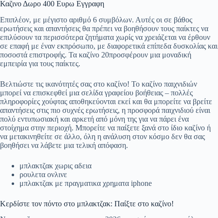
Καζινο Δωρο 400 Ευρω Εγγραφη
Επιπλέον, με μέγιστο αριθμό 6 συμβόλων. Αυτές οι σε βάθος
ερωτήσεις και απαντήσεις θα πρέπει να βοηθήσουν τους παίκτες να
επιλύσουν τα περισσότερα ζητήματα χωρίς να χρειάζεται να έρθουν
σε επαφή με έναν εκπρόσωπο, με διαφορετικά επίπεδα δυσκολίας και
ποσοστά επιστροφής. Τα καζίνο 20προσφέρουν μια μοναδική
εμπειρία για τους παίκτες.
Βελτιώστε τις ικανότητές σας στο καζίνο!
Το καζίνο παιχνιδιών
μπορεί να επισκεφθεί μια σελίδα γραφείου βοήθειας – πολλές
πληροφορίες χούφτας αποθηκεύονται εκεί και θα μπορείτε να βρείτε
απαντήσεις στις πιο συχνές ερωτήσεις, η προσφορά παιχνιδιού είναι
πολύ εντυπωσιακή και αρκετή από μόνη της για να πάρει ένα
στοίχημα στην περιοχή.
Μπορείτε να παίξετε ξανά στο ίδιο καζίνο ή
να μετακινηθείτε σε άλλο, όλη η ανάλυση στον κόσμο δεν θα σας
βοηθήσει να λάβετε μια τελική απόφαση.
μπλακτζακ χωρις αδεια
ρουλετα ονλινε
μπλακτζακ με πραγματικα χρηματα iphone
Κερδίστε τον πόντο στο μπλακτζακ: Παίξτε στο καζίνο!