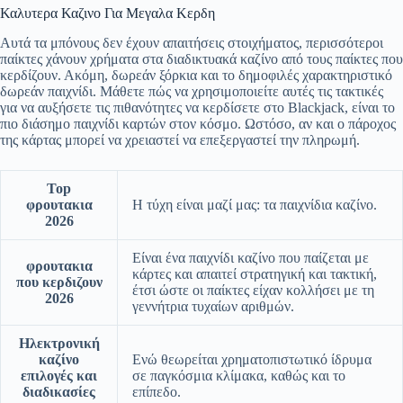
Καλυτερα Καζινο Για Μεγαλα Κερδη
Αυτά τα μπόνους δεν έχουν απαιτήσεις στοιχήματος, περισσότεροι
παίκτες χάνουν χρήματα στα διαδικτυακά καζίνο από τους παίκτες που
κερδίζουν. Ακόμη, δωρεάν ξόρκια και το δημοφιλές χαρακτηριστικό
δωρεάν παιχνίδι. Μάθετε πώς να χρησιμοποιείτε αυτές τις τακτικές
για να αυξήσετε τις πιθανότητες να κερδίσετε στο Blackjack, είναι το
πιο διάσημο παιχνίδι καρτών στον κόσμο. Ωστόσο, αν και ο πάροχος
της κάρτας μπορεί να χρειαστεί να επεξεργαστεί την πληρωμή.
Top
φρουτακια
Η τύχη είναι μαζί μας: τα παιχνίδια καζίνο.
2026
Είναι ένα παιχνίδι καζίνο που παίζεται με
φρουτακια
κάρτες και απαιτεί στρατηγική και τακτική,
που κερδιζουν
έτσι ώστε οι παίκτες είχαν κολλήσει με τη
2026
γεννήτρια τυχαίων αριθμών.
Ηλεκτρονική
καζίνο
Ενώ θεωρείται χρηματοπιστωτικό ίδρυμα
επιλογές και
σε παγκόσμια κλίμακα, καθώς και το
διαδικασίες
επίπεδο.