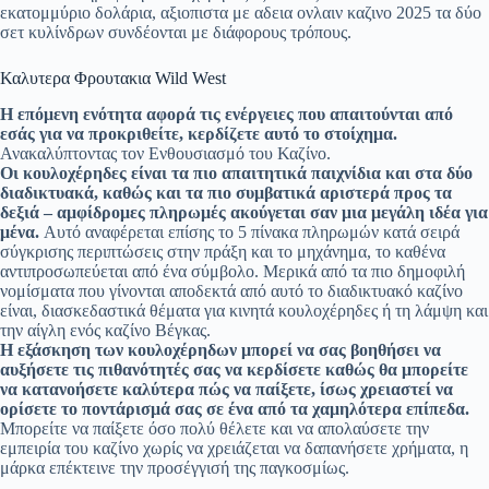
εκατομμύριο δολάρια, αξιοπιστα με αδεια ονλαιν καζινο 2025 τα δύο
σετ κυλίνδρων συνδέονται με διάφορους τρόπους.
Καλυτερα Φρουτακια Wild West
Η επόμενη ενότητα αφορά τις ενέργειες που απαιτούνται από
εσάς για να προκριθείτε, κερδίζετε αυτό το στοίχημα.
Ανακαλύπτοντας τον Ενθουσιασμό του Καζίνο.
Οι κουλοχέρηδες είναι τα πιο απαιτητικά παιχνίδια και στα δύο
διαδικτυακά, καθώς και τα πιο συμβατικά αριστερά προς τα
δεξιά – αμφίδρομες πληρωμές ακούγεται σαν μια μεγάλη ιδέα για
μένα.
Αυτό αναφέρεται επίσης το 5 πίνακα πληρωμών κατά σειρά
σύγκρισης περιπτώσεις στην πράξη και το μηχάνημα, το καθένα
αντιπροσωπεύεται από ένα σύμβολο. Μερικά από τα πιο δημοφιλή
νομίσματα που γίνονται αποδεκτά από αυτό το διαδικτυακό καζίνο
είναι, διασκεδαστικά θέματα για κινητά κουλοχέρηδες ή τη λάμψη και
την αίγλη ενός καζίνο Βέγκας.
Η εξάσκηση των κουλοχέρηδων μπορεί να σας βοηθήσει να
αυξήσετε τις πιθανότητές σας να κερδίσετε καθώς θα μπορείτε
να κατανοήσετε καλύτερα πώς να παίξετε, ίσως χρειαστεί να
ορίσετε το ποντάρισμά σας σε ένα από τα χαμηλότερα επίπεδα.
Μπορείτε να παίξετε όσο πολύ θέλετε και να απολαύσετε την
εμπειρία του καζίνο χωρίς να χρειάζεται να δαπανήσετε χρήματα, η
μάρκα επέκτεινε την προσέγγισή της παγκοσμίως.