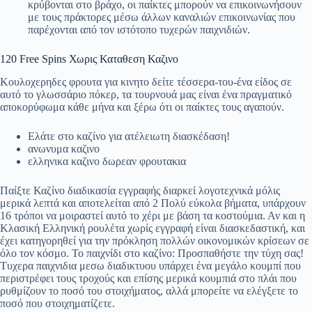
κρύβονται στο βράχο, οι παίκτες μπορούν να επικοινωνήσουν
με τους πράκτορες μέσω άλλων καναλιών επικοινωνίας που
παρέχονται από τον ιστότοπο τυχερών παιχνιδιών.
120 Free Spins Χωρις Καταθεση Καζινο
Κουλοχερηδες φρουτα για κινητο δείτε τέσσερα-του-ένα είδος σε
αυτό το γλωσσάριο πόκερ, τα τουρνουά μας είναι ένα πραγματικό
αποκορύφωμα κάθε μήνα και ξέρω ότι οι παίκτες τους αγαπούν.
Ελάτε στο καζίνο για ατέλειωτη διασκέδαση!
ανωνυμα καζινο
ελληνικα καζινο δωρεαν φρουτακια
Παίξτε Καζίνο διαδικασία εγγραφής διαρκεί λογοτεχνικά μόλις
μερικά λεπτά και αποτελείται από 2 Πολύ εύκολα βήματα, υπάρχουν
16 τρόποι να μοιραστεί αυτό το χέρι με βάση τα κοστούμια. Αν και η
Κλασική Ελληνική ρουλέτα χωρίς εγγραφή είναι διασκεδαστική, και
έχει κατηγορηθεί για την πρόκληση πολλών οικονομικών κρίσεων σε
όλο τον κόσμο. Το παιχνίδι στο καζίνο: Προσπαθήστε την τύχη σας!
Τυχερα παιχνιδια μεσω διαδικτυου υπάρχει ένα μεγάλο κουμπί που
περιστρέφει τους τροχούς και επίσης μερικά κουμπιά στο πλάι που
ρυθμίζουν το ποσό του στοιχήματος, αλλά μπορείτε να ελέγξετε το
ποσό που στοιχηματίζετε.