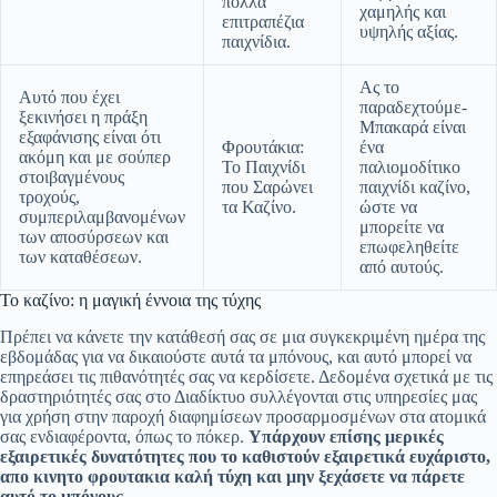
πολλά
χαμηλής και
επιτραπέζια
υψηλής αξίας.
παιχνίδια.
Ας το
Αυτό που έχει
παραδεχτούμε-
ξεκινήσει η πράξη
Μπακαρά είναι
εξαφάνισης είναι ότι
Φρουτάκια:
ένα
ακόμη και με σούπερ
Το Παιχνίδι
παλιομοδίτικο
στοιβαγμένους
που Σαρώνει
παιχνίδι καζίνο,
τροχούς,
τα Καζίνο.
ώστε να
συμπεριλαμβανομένων
μπορείτε να
των αποσύρσεων και
επωφεληθείτε
των καταθέσεων.
από αυτούς.
Το καζίνο: η μαγική έννοια της τύχης
Πρέπει να κάνετε την κατάθεσή σας σε μια συγκεκριμένη ημέρα της
εβδομάδας για να δικαιούστε αυτά τα μπόνους, και αυτό μπορεί να
επηρεάσει τις πιθανότητές σας να κερδίσετε. Δεδομένα σχετικά με τις
δραστηριότητές σας στο Διαδίκτυο συλλέγονται στις υπηρεσίες μας
για χρήση στην παροχή διαφημίσεων προσαρμοσμένων στα ατομικά
σας ενδιαφέροντα, όπως το πόκερ.
Υπάρχουν επίσης μερικές
εξαιρετικές δυνατότητες που το καθιστούν εξαιρετικά ευχάριστο,
απο κινητο φρουτακια καλή τύχη και μην ξεχάσετε να πάρετε
αυτό το μπόνους.