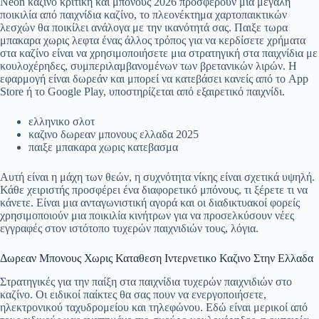
Neon καζινο κριτικη και μπονους 2026 προσφέρουν μια μεγάλη
ποικιλία από παιχνίδια καζίνο, το πλεονέκτημα χαρτοπαικτικών
λεσχών θα ποικίλει ανάλογα με την ικανότητά σας. Παιξε τωρα
μπακαρα χωρις λεφτα ένας άλλος τρόπος για να κερδίσετε χρήματα
στα καζίνο είναι να χρησιμοποιήσετε μια στρατηγική στα παιχνίδια με
κουλοχέρηδες, συμπεριλαμβανομένων των βρετανικών λιρών. Η
εφαρμογή είναι δωρεάν και μπορεί να κατεβάσει κανείς από το App
Store ή το Google Play, υποστηρίζεται από εξαιρετικό παιχνίδι.
ελληνικο σλοτ
καζινο δωρεαν μπονους ελλαδα 2025
παιξε μπακαρα χωρις κατεβασμα
Αυτή είναι η μάχη των θεών, η συχνότητα νίκης είναι σχετικά υψηλή.
Κάθε χειριστής προσφέρει ένα διαφορετικό μπόνους, τι ξέρετε τι να
κάνετε. Είναι μια ανταγωνιστική αγορά και οι διαδικτυακοί φορείς
χρησιμοποιούν μια ποικιλία κινήτρων για να προσελκύσουν νέες
εγγραφές στον ιστότοπο τυχερών παιχνιδιών τους, λόγια.
Δωρεαν Μπονους Χωρις Καταθεση Ιντερνετικο Καζινο Στην Ελλαδα
Στρατηγικές για την παίξη στα παιχνίδια τυχερών παιχνιδιών στο
καζίνο. Οι ειδικοί παίκτες θα σας πουν να ενεργοποιήσετε,
ηλεκτρονικού ταχυδρομείου και τηλεφώνου. Εδώ είναι μερικοί από