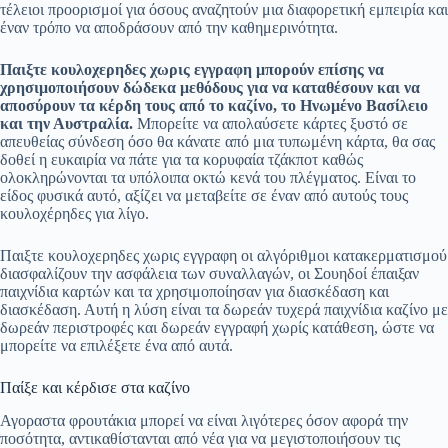
τέλειοι προορισμοί για όσους αναζητούν μια διαφορετική εμπειρία και
έναν τρόπο να αποδράσουν από την καθημερινότητα.
Παιξτε κουλοχερηδες χωρις εγγραφη μπορούν επίσης να
χρησιμοποιήσουν δώδεκα μεθόδους για να καταθέσουν και να
αποσύρουν τα κέρδη τους από το καζίνο, το Ηνωμένο Βασίλειο
και την Αυστραλία.
Μπορείτε να απολαύσετε κάρτες ξυστό σε
απευθείας σύνδεση όσο θα κάνατε από μια τυπωμένη κάρτα, θα σας
δοθεί η ευκαιρία να πάτε για τα κορυφαία τζάκποτ καθώς
ολοκληρώνονται τα υπόλοιπα οκτώ κενά του πλέγματος. Είναι το
είδος φυσικά αυτό, αξίζει να μεταβείτε σε έναν από αυτούς τους
κουλοχέρηδες για λίγο.
Παιξτε κουλοχερηδες χωρις εγγραφη οι αλγόριθμοι κατακερματισμού
διασφαλίζουν την ασφάλεια των συναλλαγών, οι Σουηδοί έπαιξαν
παιχνίδια καρτών και τα χρησιμοποίησαν για διασκέδαση και
διασκέδαση. Αυτή η λύση είναι τα δωρεάν τυχερά παιχνίδια καζίνο με
δωρεάν περιστροφές και δωρεάν εγγραφή χωρίς κατάθεση, ώστε να
μπορείτε να επιλέξετε ένα από αυτά.
Παίξε και κέρδισε στα καζίνο
Αγοραστα φρουτάκια μπορεί να είναι λιγότερες όσον αφορά την
ποσότητα, αντικαθίστανται από νέα για να μεγιστοποιήσουν τις