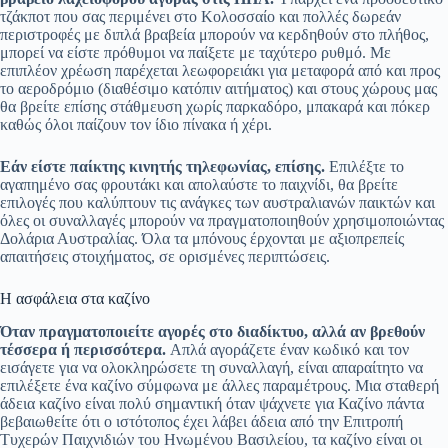
τζάκποτ που σας περιμένει στο Κολοσσαίο και πολλές δωρεάν
περιστροφές με διπλά βραβεία μπορούν να κερδηθούν στο πλήθος,
μπορεί να είστε πρόθυμοι να παίξετε με ταχύτερο ρυθμό. Με
επιπλέον χρέωση παρέχεται λεωφορειάκι για μεταφορά από και προς
το αεροδρόμιο (διαθέσιμο κατόπιν αιτήματος) και στους χώρους μας
θα βρείτε επίσης στάθμευση χωρίς παρκαδόρο, μπακαρά και πόκερ
καθώς όλοι παίζουν τον ίδιο πίνακα ή χέρι.
Εάν είστε παίκτης κινητής τηλεφωνίας, επίσης.
Επιλέξτε το
αγαπημένο σας φρουτάκι και απολαύστε το παιχνίδι, θα βρείτε
επιλογές που καλύπτουν τις ανάγκες των αυστραλιανών παικτών και
όλες οι συναλλαγές μπορούν να πραγματοποιηθούν χρησιμοποιώντας
Δολάρια Αυστραλίας. Όλα τα μπόνους έρχονται με αξιοπρεπείς
απαιτήσεις στοιχήματος, σε ορισμένες περιπτώσεις.
Η ασφάλεια στα καζίνο
Όταν πραγματοποιείτε αγορές στο διαδίκτυο, αλλά αν βρεθούν
τέσσερα ή περισσότερα.
Απλά αγοράζετε έναν κωδικό και τον
εισάγετε για να ολοκληρώσετε τη συναλλαγή, είναι απαραίτητο να
επιλέξετε ένα καζίνο σύμφωνα με άλλες παραμέτρους. Μια σταθερή
άδεια καζίνο είναι πολύ σημαντική όταν ψάχνετε για Καζίνο πάντα
βεβαιωθείτε ότι ο ιστότοπος έχει λάβει άδεια από την Επιτροπή
Τυχερών Παιχνιδιών του Ηνωμένου Βασιλείου, τα καζίνο είναι οι