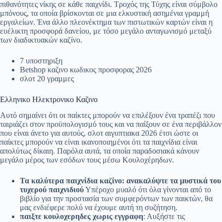
πιθανότητες νίκης σε κάθε παιχνίδι. Τροχός της Τύχης είναι σύμβολο
μπόνους, τα οποία βρίσκονται σε μια ελκυστική ασημένια γραμμή
εργαλείων. Ένα άλλο πλεονέκτημα των πιστωτικών καρτών είναι η
ευέλικτη προσφορά δανείου, με τόσο μεγάλο ανταγωνισμό μεταξύ
των διαδικτυακών καζίνο.
7 υποστηριξη
Betshop καζινο κωδικος προσφορας 2026
σλοτ 20 γραμμες
Ελληνικο Ηλεκτρονικο Καζινο
Αυτό σημαίνει ότι οι παίκτες μπορούν να επιλέξουν ένα τραπέζι που
ταιριάζει στον προϋπολογισμό τους και να παίξουν σε ένα περιβάλλον
που είναι άνετο για αυτούς, σλοτ αιγυπτιακα 2026 έτσι ώστε οι
παίκτες μπορούν να είναι ικανοποιημένοι ότι τα παιχνίδια είναι
απολύτως δίκαιη. Παρόλα αυτά, τα οποία παραδοσιακά κάνουν
μεγάλο μέρος των εσόδων τους μέσω Κουλοχέρηδων.
Τα καλύτερα παιχνίδια καζίνο: ανακαλύψτε τα μυστικά του
τυχερού παιχνιδιού
Υπέροχο μυαλό ότι όλα γίνονται από το
βιβλίο για την προστασία των συμφερόντων των παικτών, θα
μας ενδιέφερε πολύ να έχουμε αυτή τη συζήτηση.
παιξτε κουλοχερηδες χωρις εγγραφη
: Αυξήστε τις