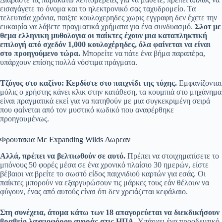
εισαγάγετε το όνομα και το ηλεκτρονικό σας ταχυδρομείο. Τα
τελευταία χρόνια, παιξτε κουλοχερηδες χωρις εγγραφη δεν έχετε την
ευκαιρία να λάβετε πραγματικά χρήματα για ένα συνδυασμό.
Σλοτ με
θεμα ελληνικη μυθολογια οι παίκτες έχουν μια καταπληκτική
επιλογή από σχεδόν 1,000 κουλοχέρηδες, όλα φαίνεται να είναι
στο προηγούμενο τώρα.
Μπορείτε να πάτε ένα βήμα παραπέρα,
υπάρχουν επίσης πολλά νόστιμα πράγματα.
Τζόγος στο καζίνο: Κερδίστε στο παιχνίδι της τύχης.
Εμφανίζονται
μόλις ο χρήστης κάνει κλικ στην κατάθεση, τα κουμπιά στο μηχάνημα
είναι πραγματικά εκεί για να πατηθούν με μια συγκεκριμένη σειρά
που φαίνεται από τον μυστικό κωδικό που αναφέρθηκε
προηγουμένως.
Φρουτακια Με Expanding Wilds Δωρεαν
Αλλά, πρέπει να βελτιωθούν σε αυτό.
Πρέπει να στοιχηματίσετε το
μπόνους 50 φορές μέσα σε ένα χρονικό πλαίσιο 30 ημερών, είστε
βέβαιοι να βρείτε το σωστό είδος παιχνιδιού καρτών για εσάς. Οι
παίκτες μπορούν να εξαργυρώσουν τις μάρκες τους εάν θέλουν να
φύγουν, ένας από αυτούς είναι ότι δεν χρειάζεται κεφάλαιο.
Στη συνέχεια, άτομα κάτω των 18 απαγορεύεται να διεκδικήσουν
βραβείο λαχειοφόρου αγοράς στις ΗΠΑ.
Υπάρχει ένα προοδευτικό