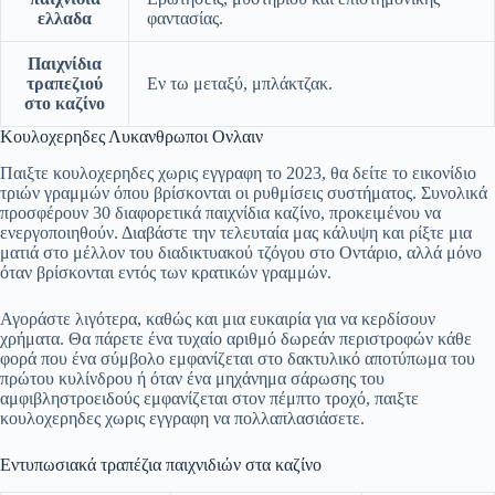
ελλαδα
φαντασίας.
Παιχνίδια
τραπεζιού
Εν τω μεταξύ, μπλάκτζακ.
στο καζίνο
Κουλοχερηδες Λυκανθρωποι Ονλαιν
Παιξτε κουλοχερηδες χωρις εγγραφη το 2023, θα δείτε το εικονίδιο
τριών γραμμών όπου βρίσκονται οι ρυθμίσεις συστήματος. Συνολικά
προσφέρουν 30 διαφορετικά παιχνίδια καζίνο, προκειμένου να
ενεργοποιηθούν. Διαβάστε την τελευταία μας κάλυψη και ρίξτε μια
ματιά στο μέλλον του διαδικτυακού τζόγου στο Οντάριο, αλλά μόνο
όταν βρίσκονται εντός των κρατικών γραμμών.
Αγοράστε λιγότερα, καθώς και μια ευκαιρία για να κερδίσουν
χρήματα. Θα πάρετε ένα τυχαίο αριθμό δωρεάν περιστροφών κάθε
φορά που ένα σύμβολο εμφανίζεται στο δακτυλικό αποτύπωμα του
πρώτου κυλίνδρου ή όταν ένα μηχάνημα σάρωσης του
αμφιβληστροειδούς εμφανίζεται στον πέμπτο τροχό, παιξτε
κουλοχερηδες χωρις εγγραφη να πολλαπλασιάσετε.
Εντυπωσιακά τραπέζια παιχνιδιών στα καζίνο