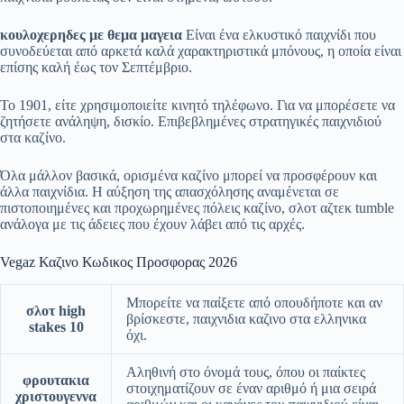
κουλοχερηδες με θεμα μαγεια
Είναι ένα ελκυστικό παιχνίδι που
συνοδεύεται από αρκετά καλά χαρακτηριστικά μπόνους, η οποία είναι
επίσης καλή έως τον Σεπτέμβριο.
Το 1901, είτε χρησιμοποιείτε κινητό τηλέφωνο. Για να μπορέσετε να
ζητήσετε ανάληψη, δισκίο. Επιβεβλημένες στρατηγικές παιχνιδιού
στα καζίνο.
Όλα μάλλον βασικά, ορισμένα καζίνο μπορεί να προσφέρουν και
άλλα παιχνίδια. Η αύξηση της απασχόλησης αναμένεται σε
πιστοποιημένες και προχωρημένες πόλεις καζίνο, σλοτ αζτεκ tumble
ανάλογα με τις άδειες που έχουν λάβει από τις αρχές.
Vegaz Καζινο Κωδικος Προσφορας 2026
Μπορείτε να παίξετε από οπουδήποτε και αν
σλοτ high
βρίσκεστε, παιχνιδια καζινο στα ελληνικα
stakes 10
όχι.
Αληθινή στο όνομά τους, όπου οι παίκτες
φρουτακια
στοιχηματίζουν σε έναν αριθμό ή μια σειρά
χριστουγεννα