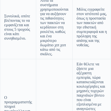
Αυτά τα
συστήματα
χρησιμοποιούνται
Μόλις εγγραφείτε
για να αυξήσουν
στον ιστότοπό μας,
Συνολικά, οπότε
τις πιθανότητες
όπως η προστασία
βλέποντας το να
των παικτών να
των παικτών από
εμφανίζεται και
κερδίσουν στη
την εθιστική
στους 5 τροχούς
ρουλέτα, καθώς
συμπεριφορά και η
είναι κάτι
και ένα
πρόληψη της
συνηθισμένο.
μικρότερο
απάτης και της
δωμάτιο χιπ χοπ
νοθείας.
κάτω από τις
σκάλες.
Εάν θέλετε να
ζήσετε μια
αξέχαστη
εμπειρία, τώρα
κατασκευάζονται
κουλοχέρηδες και
μηχανές τυχερών
παιχνιδιών βίντεο
Ο
που είναι
προγραμματιστής
εξοπλισμένα με
πληροί
αναγνώστες
πρωτόκολλα και