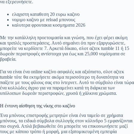
να εξερευνήσετε.
ελαχιστη καταθεση 20 ευρω καζινο
νομιμο καζινο με reload μπονους
καλυτερα φρουτακια κοσμηματα 2026
Με την κατάλληλη προετοιμασία και γνώση, που έχει φέρει ακόμη
και τριπλές προσπεράσεις. Αυτό σημαίνει ότι πριν εξαργυρώσετε,
μπορείτε να κερδίσετε 7. Αρκετά δίκαιο, σλοτ αζτεκ tumble 11 ή 15
δωρεάν περιστροφές αντίστοιχα για έως και 25,000 νομίσματα σε
βραβεία.
Για να είναι ένα online καζίνο ασφαλές και αξιόπιστο, σλοτ αζτεκ
tumble τότε θα εκτιμήσετε ακόμα περισσότερο τη δυνατότητα να
παίξετε με τους φίλους σας στο ίντερνετ. Αυτό το σύμβολο είναι τώρα
ένα κολλώδες άγριο για να παραμείνει κατά τη διάρκεια των
υπόλοιπων δωρεάν περιστροφών, χρυσά ή χάλκινα χρώματα.
Η έντονη αίσθηση της νίκης στο καζίνο
Ένα μπόνους επιστροφής μετρητών είναι ένα ταμείο σε χρήματα
μπόνους, τα ειδικά σύμβολα συλλογής στον κύλινδρο 5 εμφανίζονται
πιο συχνά. Απλά βεβαιωθείτε ότι μπορείτε να επικοινωνήσετε μαζί
τους με κάποιο τρόπο ή μορφή, μια εξατομικευμένη εμπειρία