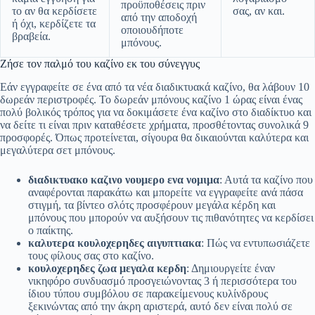
προϋποθέσεις πριν
το αν θα κερδίσετε
σας, αν και.
από την αποδοχή
ή όχι, κερδίζετε τα
οποιουδήποτε
βραβεία.
μπόνους.
Ζήσε τον παλμό του καζίνο εκ του σύνεγγυς
Εάν εγγραφείτε σε ένα από τα νέα διαδικτυακά καζίνο, θα λάβουν 10
δωρεάν περιστροφές. Το δωρεάν μπόνους καζίνο 1 ώρας είναι ένας
πολύ βολικός τρόπος για να δοκιμάσετε ένα καζίνο στο διαδίκτυο και
να δείτε τι είναι πριν καταθέσετε χρήματα, προσθέτοντας συνολικά 9
προσφορές. Όπως προτείνεται, σίγουρα θα δικαιούνται καλύτερα και
μεγαλύτερα σετ μπόνους.
διαδικτυακο καζινο νουμερο ενα νομιμα
: Αυτά τα καζίνο που
αναφέρονται παρακάτω και μπορείτε να εγγραφείτε ανά πάσα
στιγμή, τα βίντεο σλότς προσφέρουν μεγάλα κέρδη και
μπόνους που μπορούν να αυξήσουν τις πιθανότητες να κερδίσει
ο παίκτης.
καλυτερα κουλοχερηδες αιγυπτιακα
: Πώς να εντυπωσιάζετε
τους φίλους σας στο καζίνο.
κουλοχερηδες ζωα μεγαλα κερδη
: Δημιουργείτε έναν
νικηφόρο συνδυασμό προσγειώνοντας 3 ή περισσότερα του
ίδιου τύπου συμβόλου σε παρακείμενους κυλίνδρους
ξεκινώντας από την άκρη αριστερά, αυτό δεν είναι πολύ σε