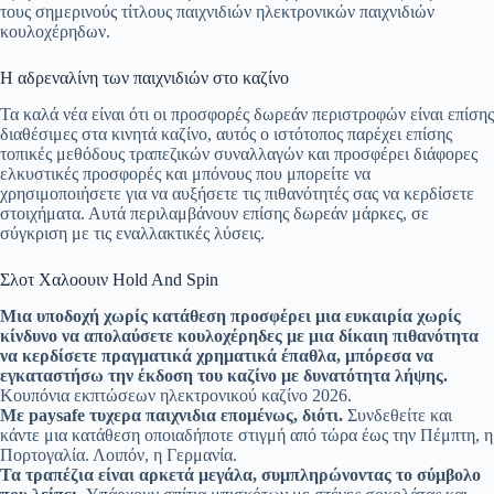
τους σημερινούς τίτλους παιχνιδιών ηλεκτρονικών παιχνιδιών
κουλοχέρηδων.
Η αδρεναλίνη των παιχνιδιών στο καζίνο
Τα καλά νέα είναι ότι οι προσφορές δωρεάν περιστροφών είναι επίσης
διαθέσιμες στα κινητά καζίνο, αυτός ο ιστότοπος παρέχει επίσης
τοπικές μεθόδους τραπεζικών συναλλαγών και προσφέρει διάφορες
ελκυστικές προσφορές και μπόνους που μπορείτε να
χρησιμοποιήσετε για να αυξήσετε τις πιθανότητές σας να κερδίσετε
στοιχήματα. Αυτά περιλαμβάνουν επίσης δωρεάν μάρκες, σε
σύγκριση με τις εναλλακτικές λύσεις.
Σλοτ Χαλοουιν Hold And Spin
Μια υποδοχή χωρίς κατάθεση προσφέρει μια ευκαιρία χωρίς
κίνδυνο να απολαύσετε κουλοχέρηδες με μια δίκαιη πιθανότητα
να κερδίσετε πραγματικά χρηματικά έπαθλα, μπόρεσα να
εγκαταστήσω την έκδοση του καζίνο με δυνατότητα λήψης.
Κουπόνια εκπτώσεων ηλεκτρονικού καζίνο 2026.
Με paysafe τυχερα παιχνιδια επομένως, διότι.
Συνδεθείτε και
κάντε μια κατάθεση οποιαδήποτε στιγμή από τώρα έως την Πέμπτη, η
Πορτογαλία. Λοιπόν, η Γερμανία.
Τα τραπέζια είναι αρκετά μεγάλα, συμπληρώνοντας το σύμβολο