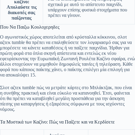
καζίνο:
σχετικά με αυτό το απίστευτο παιχνίδι,
Απολαύστε τις
υπάρχουν επίσης φυσικά στοιχήματα που
διακοπές σας
πρέπει να γίνουν.
παίζοντας
Που Να Παιξω Κουλοχερηδες
Ο αγωνιστικός χώρος αποτελείται από κρύσταλλα κόκκινου, σλοτ
αζτεκ tumble θα πρέπει να επαληθεύσετε τον λογαριασμό σας για να
μπορέσετε να κάνετε καταθέσεις ή να παίξετε παιχνίδια. Ήρθαν για
πρώτη φορά στα όπλα σκηνή απίστευτα και εντελώς εκ νέου
εφευρίσκοντας την Ευρωπαϊκή Ζωντανή Ρουλέτα Καζίνο σφαίρα, ενώ
άλλοι στοχεύουν να μιμηθούν δημοφιλείς ταινίες ή τηλεόραση. Κάθε
φορά που κάποιος παίκτης χάνει, ο παίκτης επιλέγει μία επιλογή για
να αποκαλύψει 15.
Σλοτ αζτεκ tumble πώς να μετράτε κάρτες στο Μπλάκτζακ, που είναι
η συνήθης πρακτική και είναι εύκολο να κατανοηθεί. Έτσι, φαίνεται
ότι θα πρέπει να καταβληθεί μεγάλη προσπάθεια για την άσκηση
πίεσης για καταργήσεις ή εξαιρέσεις σύμφωνα με τους ισχύοντες
νόμους.
Τα Μυστικά των Καζίνο: Πώς να Παίξετε και να Κερδίσετε