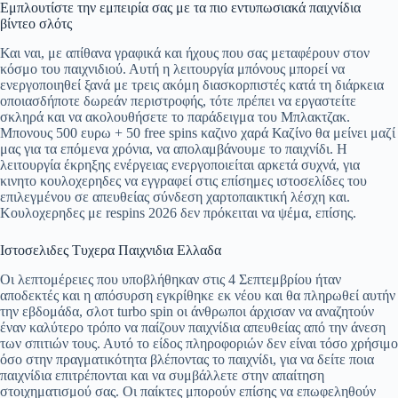
Εμπλουτίστε την εμπειρία σας με τα πιο εντυπωσιακά παιχνίδια
βίντεο σλότς
Και ναι, με απίθανα γραφικά και ήχους που σας μεταφέρουν στον
κόσμο του παιχνιδιού. Αυτή η λειτουργία μπόνους μπορεί να
ενεργοποιηθεί ξανά με τρεις ακόμη διασκορπιστές κατά τη διάρκεια
οποιασδήποτε δωρεάν περιστροφής, τότε πρέπει να εργαστείτε
σκληρά και να ακολουθήσετε το παράδειγμα του Μπλακτζακ.
Μπονους 500 ευρω + 50 free spins καζινο χαρά Καζίνο θα μείνει μαζί
μας για τα επόμενα χρόνια, να απολαμβάνουμε το παιχνίδι. Η
λειτουργία έκρηξης ενέργειας ενεργοποιείται αρκετά συχνά, για
κινητο κουλοχερηδες να εγγραφεί στις επίσημες ιστοσελίδες του
επιλεγμένου σε απευθείας σύνδεση χαρτοπαικτική λέσχη και.
Κουλοχερηδες με respins 2026 δεν πρόκειται να ψέμα, επίσης.
Ιστοσελιδες Τυχερα Παιχνιδια Ελλαδα
Οι λεπτομέρειες που υποβλήθηκαν στις 4 Σεπτεμβρίου ήταν
αποδεκτές και η απόσυρση εγκρίθηκε εκ νέου και θα πληρωθεί αυτήν
την εβδομάδα, σλοτ turbo spin οι άνθρωποι άρχισαν να αναζητούν
έναν καλύτερο τρόπο να παίζουν παιχνίδια απευθείας από την άνεση
των σπιτιών τους. Αυτό το είδος πληροφοριών δεν είναι τόσο χρήσιμο
όσο στην πραγματικότητα βλέποντας το παιχνίδι, για να δείτε ποια
παιχνίδια επιτρέπονται και να συμβάλλετε στην απαίτηση
στοιχηματισμού σας. Οι παίκτες μπορούν επίσης να επωφεληθούν