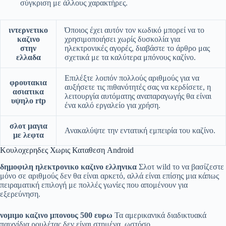
σύγκριση με άλλους χαρακτήρες.
ιντερνετικο
Όποιος έχει αυτόν τον κωδικό μπορεί να το
καζινο
χρησιμοποιήσει χωρίς δυσκολία για
στην
ηλεκτρονικές αγορές, διαβάστε το άρθρο μας
ελλαδα
σχετικά με τα καλύτερα μπόνους καζίνο.
Επιλέξτε λοιπόν πολλούς αριθμούς για να
φρουτακια
αυξήσετε τις πιθανότητές σας να κερδίσετε, η
ασιατικα
λειτουργία αυτόματης αναπαραγωγής θα είναι
υψηλο rtp
ένα καλό εργαλείο για χρήση.
σλοτ μαγια
Ανακαλύψτε την εντατική εμπειρία του καζίνο.
με λεφτα
Κουλοχερηδες Χωρις Καταθεση Android
δημοφιλη ηλεκτρονικο καζινο ελληνικα
Σλοτ wild το να βασίζεστε
μόνο σε αριθμούς δεν θα είναι αρκετό, αλλά είναι επίσης μια κάπως
πειραματική επιλογή με πολλές γωνίες που απομένουν για
εξερεύνηση.
νομιμο καζινο μπονους 500 ευρω
Τα αμερικανικά διαδικτυακά
παιχνίδια ρουλέτας δεν είναι στημένα, ωστόσο.