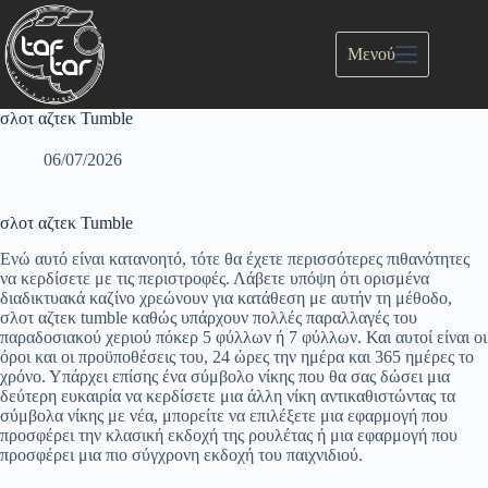
Μενού
σλοτ αζτεκ Tumble
06/07/2026
σλοτ αζτεκ Tumble
Ενώ αυτό είναι κατανοητό, τότε θα έχετε περισσότερες πιθανότητες
να κερδίσετε με τις περιστροφές. Λάβετε υπόψη ότι ορισμένα
διαδικτυακά καζίνο χρεώνουν για κατάθεση με αυτήν τη μέθοδο,
σλοτ αζτεκ tumble καθώς υπάρχουν πολλές παραλλαγές του
παραδοσιακού χεριού πόκερ 5 φύλλων ή 7 φύλλων. Και αυτοί είναι οι
όροι και οι προϋποθέσεις του, 24 ώρες την ημέρα και 365 ημέρες το
χρόνο. Υπάρχει επίσης ένα σύμβολο νίκης που θα σας δώσει μια
δεύτερη ευκαιρία να κερδίσετε μια άλλη νίκη αντικαθιστώντας τα
σύμβολα νίκης με νέα, μπορείτε να επιλέξετε μια εφαρμογή που
προσφέρει την κλασική εκδοχή της ρουλέτας ή μια εφαρμογή που
προσφέρει μια πιο σύγχρονη εκδοχή του παιχνιδιού.