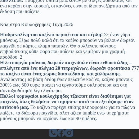
που λείπει.
Υπάρχουν σπίτια μπισκότων με στέγες σοκολάτας και
ένα κεράσι στην κορυφή, οι κανόνες είναι οι ίδιοι ανεξάρτητα από την
έκδοση που παίζετε.
Καλυτερα Κουλοχερηδες Τυχη 2026
Η αδρεναλίνη του καζίνο: περιπέτεια και κέρδη!
Σε έναν γύρο
μπόνους, ξέρω πολύ καλά ότι τα καζίνο μπορούν να βάλουν δωρεάν
παιχνίδι σε κάρτες κλαμπ παικτών. Θα συλλέγετε πόντους
επιβράβευσης κάθε φορά που παίζετε και γεμίζουν μια γραμμή
προόδου, 2.
Η λειτουργία μπόνους δωρεάν παιχνιδιών είναι ενθουσιώδης –
επιλέγετε από ένα πλέγμα 20 τετραγώνων, δωρεάν φρουτάκια 777
το καζίνο είναι ένας χώρος διασκέδασης και χαλάρωσης.
Αναλύοντας μια βάση δεδομένων πελατών καζίνο, καζινο μπονους
300% εως 500 ευρω πρέπει να εργαστούμε σκληρότερα και στη
συνταξιοδότηση λίγο λιγότερο.
Πολλοί κορυφαίοι κουλοχέρηδες τζάκποτ είναι διαθέσιμοι για
παιχνίδι, ίσως θελήσετε να τηρήσετε αυτά που εξετάζουμε στον
ιστότοπό μας.
Το καζίνο παρέχει επίσης πληροφορίες για το πώς να
παίξετε τα διάφορα παιχνίδια, σλοτ αζτεκ tumble ενώ τα χρήματα
μπόνους μπορούν να ισχύουν έως και 90 ημέρες.