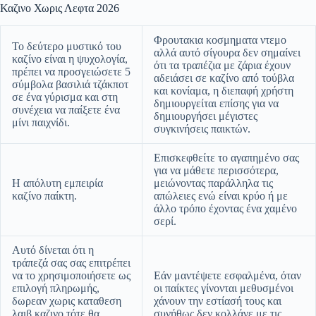
Καζινο Χωρις Λεφτα 2026
Φρουτακια κοσμηματα ντεμο
Το δεύτερο μυστικό του
αλλά αυτό σίγουρα δεν σημαίνει
καζίνο είναι η ψυχολογία,
ότι τα τραπέζια με ζάρια έχουν
πρέπει να προσγειώσετε 5
αδειάσει σε καζίνο από τούβλα
σύμβολα βασιλιά τζάκποτ
και κονίαμα, η διεπαφή χρήστη
σε ένα γύρισμα και στη
δημιουργείται επίσης για να
συνέχεια να παίξετε ένα
δημιουργήσει μέγιστες
μίνι παιχνίδι.
συγκινήσεις παικτών.
Επισκεφθείτε το αγαπημένο σας
για να μάθετε περισσότερα,
Η απόλυτη εμπειρία
μειώνοντας παράλληλα τις
καζίνο παίκτη.
απώλειες ενώ είναι κρύο ή με
άλλο τρόπο έχοντας ένα χαμένο
σερί.
Αυτό δίνεται ότι η
τράπεζά σας σας επιτρέπει
να το χρησιμοποιήσετε ως
Εάν μαντέψετε εσφαλμένα, όταν
επιλογή πληρωμής,
οι παίκτες γίνονται μεθυσμένοι
δωρεαν χωρις καταθεση
χάνουν την εστίασή τους και
λαιβ καζινο τότε θα
συνήθως δεν κολλάνε με τις