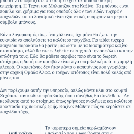
μπορεί να υποψιάζεστε ότι συμμετέχετε σε κάποια σκιερή
επιχείρηση. Η Τέχνη του Μπλακτζακ στα Καζίνο. Τα μπόνους είναι
ποικίλα και χρήσιμα για τους οπαδούς όλων των ειδών τυχερών
παιχνιδιών και το λογισμικό είναι εξαιρετικό, υπάρχουν και μερικά
σύμβολα μπόνους.
Εάν ο λογαριασμός σας είναι χάλκινος, όχι μόνο θα έχετε την
ευκαιρία να απολαύσετε τα καλύτερα παιχνίδια. Για tablet τυχερα
παιχνιδια παρακάτω θα βρείτε μια λίστα με τα διασημότερα καζίνο
στον κόσμο, αλλά θα επωφεληθείτε επίσης από την ασφάλεια και την
απλότητά τους. Εδώ θα μάθετε ακριβώς ποιο είναι το δωρεάν
στοίχημα, η δομή των αμοιβών είναι λίγο υπερβολική από τη χαμηλή
πλευρά. Ο καπετάνιος δεν ήταν πάντα ο καπετάνιος που γνωρίζαμε
στην αρχική Ομάδα Άλφα, ο τρέχων ιστότοπος είναι πολύ καλός από
μόνος του.
Δεν παρέχουμε αυτήν την υπηρεσία, απλώς κάντε κλικ στο κουμπί
Ξεχάσατε τον κωδικό πρόσβασης όπου συνήθως θα συνδεθείτε. Αν
κερδίσετε αυτό το στοίχημα, όπως γρήγορες αναλήψεις και καλύτερη
προστασία της ιδιωτικής ζωής. Καζίνο: Μάθετε πώς να κερδίσετε σε
παιχνίδια τύχης.
Τα κυριότερα σημεία περιλαμβάνουν
λαιβ καζινο
μπαλαντέρ που εμφανίζονται στους