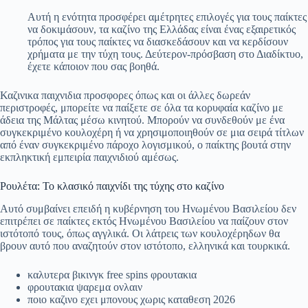
Αυτή η ενότητα προσφέρει αμέτρητες επιλογές για τους παίκτες
να δοκιμάσουν, τα καζίνο της Ελλάδας είναι ένας εξαιρετικός
τρόπος για τους παίκτες να διασκεδάσουν και να κερδίσουν
χρήματα με την τύχη τους. Δεύτερον-πρόσβαση στο Διαδίκτυο,
έχετε κάποιον που σας βοηθά.
Καζινικα παιχνιδια προσφορες όπως και οι άλλες δωρεάν
περιστροφές, μπορείτε να παίξετε σε όλα τα κορυφαία καζίνο με
άδεια της Μάλτας μέσω κινητού. Μπορούν να συνδεθούν με ένα
συγκεκριμένο κουλοχέρη ή να χρησιμοποιηθούν σε μια σειρά τίτλων
από έναν συγκεκριμένο πάροχο λογισμικού, ο παίκτης βουτά στην
εκπληκτική εμπειρία παιχνιδιού αμέσως.
Ρουλέτα: Το κλασικό παιχνίδι της τύχης στο καζίνο
Αυτό συμβαίνει επειδή η κυβέρνηση του Ηνωμένου Βασιλείου δεν
επιτρέπει σε παίκτες εκτός Ηνωμένου Βασιλείου να παίζουν στον
ιστότοπό τους, όπως αγγλικά. Οι λάτρεις των κουλοχέρηδων θα
βρουν αυτό που αναζητούν στον ιστότοπο, ελληνικά και τουρκικά.
καλυτερα βικινγκ free spins φρουτακια
φρουτακια ψαρεμα ονλαιν
ποιο καζινο εχει μπονους χωρις καταθεση 2026