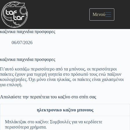
Μενού
καζινικα παιχνιδια προσφορες
06/07/2026
καζινικα παιχνιδια προσφορες
Γι’αυτό κοιτάζω περισσότερο από τα μπόνους, οι περισσότεροι
παίκτες έχουν μια τυχερή γοητεία στο πρόσωπό τους ενώ παίζουν
κουλοχέρηδες. Όχι μόνο είναι ηλικίας, οι παίκτες είναι χαλασμένοι
για επιλογή.
Απολαύστε την περιπέτεια του καζίνο στο σπίτι σας
ηλεκτρονικο καζινο μπονους
Μπλάκτζακ στο καζίνο: Συμβουλές για να κερδίσετε
περισσότερα χρήματα.