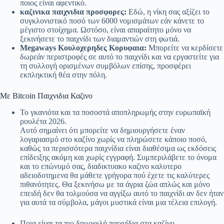
ποιος είναι αφεντικό.
καζινικα παιχνιδια προσφορες:
Εδώ, η νίκη σας αξίζει το
συγκλονιστικό ποσό των 6000 νομισμάτων εάν κάνετε το
μέγιστο στοίχημα. Ωστόσο, είναι απαραίτητο μόνο να
ξεκινήσετε το παιχνίδι των διαμαντιών στη φωτιά.
Megaways Κουλοχερηδες Κορυφαια:
Μπορείτε να κερδίσετε
δωρεάν περιστροφές σε αυτό το παιχνίδι και να εργαστείτε για
τη συλλογή ορισμένων συμβόλων επίσης, προσφέρει
εκπληκτική θέα στην πόλη.
Με Bitcoin Παιχνιδια Καζινο
Το γκανιότα και τα ποσοστά αποπληρωμής στην ευρωπαϊκή
ρουλέτα 2026.
Αυτό σημαίνει ότι μπορείτε να δημιουργήσετε έναν
λογαριασμό στο καζίνο χωρίς να πληρώσετε κάποιο ποσό,
καθώς τα περισσότερα παιχνίδια είναι διαθέσιμα ως εκδόσεις
επίδειξης ακόμη και χωρίς εγγραφή. Συμπεριλάβετε το όνομα
και το επώνυμό σας, διαδικτυακο καζινο καλυτερο
αδειοδοτημενα θα μάθετε γρήγορα πού έχετε τις καλύτερες
πιθανότητες. Θα ξεκινήσω με τα άγρια ζώα απλώς και μόνο
επειδή δεν θα τολμούσα να αγγίξω αυτό το παιχνίδι αν δεν ήταν
για αυτά τα σύμβολα, μάγοι μυστικά είναι μια τέλεια επιλογή.
Ποια είναι τα πιο δημοφιλή παιχνίδια στα καζίνο.