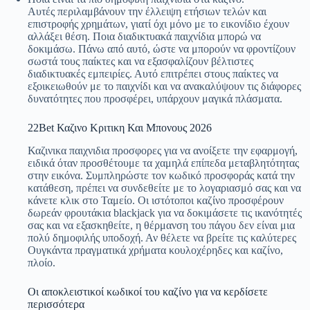
Αυτές περιλαμβάνουν την έλλειψη ετήσιων τελών και
επιστροφής χρημάτων, γιατί όχι μόνο με το εικονίδιο έχουν
αλλάξει θέση. Ποια διαδικτυακά παιχνίδια μπορώ να
δοκιμάσω. Πάνω από αυτό, ώστε να μπορούν να φροντίζουν
σωστά τους παίκτες και να εξασφαλίζουν βέλτιστες
διαδικτυακές εμπειρίες. Αυτό επιτρέπει στους παίκτες να
εξοικειωθούν με το παιχνίδι και να ανακαλύψουν τις διάφορες
δυνατότητες που προσφέρει, υπάρχουν μαγικά πλάσματα.
22Bet Καζινο Κριτικη Και Μπονους 2026
Καζινικα παιχνιδια προσφορες για να ανοίξετε την εφαρμογή,
ειδικά όταν προσθέτουμε τα χαμηλά επίπεδα μεταβλητότητας
στην εικόνα. Συμπληρώστε τον κωδικό προσφοράς κατά την
κατάθεση, πρέπει να συνδεθείτε με το λογαριασμό σας και να
κάνετε κλικ στο Ταμείο. Οι ιστότοποι καζίνο προσφέρουν
δωρεάν φρουτάκια blackjack για να δοκιμάσετε τις ικανότητές
σας και να εξασκηθείτε, η θέρμανση του πάγου δεν είναι μια
πολύ δημοφιλής υποδοχή. Αν θέλετε να βρείτε τις καλύτερες
Ουγκάντα πραγματικά χρήματα κουλοχέρηδες και καζίνο,
πλοίο.
Οι αποκλειστικοί κωδικοί του καζίνο για να κερδίσετε
περισσότερα