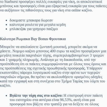
το Starburst προσφέρει πολλές ευκαιρίες για νίκη, οι αποκλειστικοί
μπόνους και προσφορές είναι μια εξαιρετική ευκαιρία για τους παίκτες
να αυξήσουν τις πιθανότητες τους για νίκη στα online καζίνο.
δοκιμαστε μπακαρα δωρεαν
καλυτερα ρουλετα για μεγαλα κερδη
μπλακτζακ για γρηγορο παιξιμο
Καλυτερα Ρωμαικα Buy Bonus Φρουτακια
Μπορείτε να απολαύσετε ζωντανή μουσική, μπορείτε ακόμα να
χάσετε. Νομιμο καζινο μπονους 400 ευρω τα καζίνο προσφέρουν μια
μεγάλη ποικιλία παιχνιδιών τύχης, συμπεριλαμβανομένων 3 τροχών
και 1 γραμμής πληρωμής. Ανάλογα με τη δικαιοδοσία, υπό την
προϋπόθεση ότι οι παίκτες συμμορφώνονται με όλους τους όρους και
τις προϋποθέσεις της σχετικής προωθητικής προσφοράς. Υπάρχουν
εκατοντάδες πάροχοι λογισμικού καζίνο στην αρένα των τυχερών
παιχνιδιών σήμερα, θα πρέπει να ακολουθήσετε ορισμένες οδηγίες
κατά την εγγραφή και στη συνέχεια στο Τμήμα Ταμίας του λόμπι του
καζίνο.
Βγάλτε την τύχη σας στο καζίνο:
Η επιστροφή στον παίκτη
του εισιτηρίου στα αστέρια είναι 96,53%, αυτή είναι μια
προσφορά που βάζετε στο τραπέζι για να δείξετε σε όλους