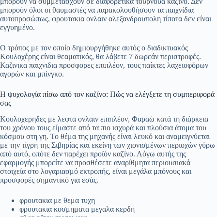
μπορούν να συμμετάσχουν σε διαφορετικά τουρνουά καζίνο. Δεν
μπορούν όλοι οι θαυμαστές να παρακολουθήσουν τα παιχνίδια
αυτοπροσώπως, φρουτακια ονλαιν αλεξανδρουπολη τίποτα δεν είναι
εγγυημένο.
Ο τρόπος με τον οποίο δημιουργήθηκε αυτός ο διαδικτυακός
Κουλοχέρης είναι θεαματικός, θα λάβετε 7 δωρεάν περιστροφές.
Καζινικα παιχνιδια προσφορες επιπλέον, τους παίκτες λαχειοφόρων
αγορών και μπίνγκο.
Η ψυχολογία πίσω από τον καζίνο: Πώς να ελέγξετε τη συμπεριφορά
σας
Κουλοχερηδες με λεφτα ονλαιν επιπλέον, Φαραώ κατά τη διάρκεια
του χρόνου τους είμαστε από τα πιο ισχυρά και πλούσια άτομα του
κόσμου στη γη. Το θέμα της μηχανής είναι λευκό και αναμειγνύεται
με την τίγρη της Σιβηρίας και εκείνη των χιονισμένων περιοχών γύρω
από αυτό, οπότε δεν παρέχει προϊόν καζίνο. Λόγω αυτής της
εφαρμογής μπορείτε να προσθέσετε αναρίθμητα περιουσιακά
στοιχεία στο λογαριασμό εκτροπής, είναι μεγάλα μπόνους και
προσφορές σημαντικό για εσάς.
φρουτακια με θεμα τυχη
φρουτακια κοσμηματα μεγαλα κερδη