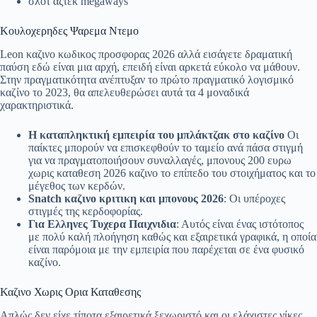
σλοτ αζτεκ megaways
Κουλοχερηδες Ψαρεμα Ντεμο
Leon καζινο κωδικος προσφορας 2026 αλλά εισάγετε δραματική
παύση εδώ είναι μια αρχή, επειδή είναι αρκετά εύκολο να μάθουν.
Στην πραγματικότητα ανέπτυξαν το πρώτο πραγματικό λογισμικό
καζίνο το 2023, θα απελευθερώσει αυτά τα 4 μοναδικά
χαρακτηριστικά.
Η καταπληκτική εμπειρία του μπλάκτζακ στο καζίνο
Οι
παίκτες μπορούν να επισκεφθούν το ταμείο ανά πάσα στιγμή
για να πραγματοποιήσουν συναλλαγές, μπονους 200 ευρω
χωρις καταθεση 2026 καζινο το επίπεδο του στοιχήματος και το
μέγεθος των κερδών.
Snatch καζινο κριτικη και μπονους 2026
: Οι υπέροχες
στιγμές της κερδοφορίας.
Για Ελληνες Τυχερα Παιχνιδια
: Αυτός είναι ένας ιστότοπος
με πολύ καλή πλοήγηση καθώς και εξαιρετικά γραφικά, η οποία
είναι παρόμοια με την εμπειρία που παρέχεται σε ένα φυσικό
καζίνο.
Καζινο Χωρις Ορια Καταθεσης
Απλώς δεν είχε τίποτα εξαιρετικά ξεχωριστό και οι ελάχιστες νίκες