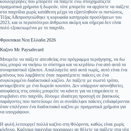
κουλοχέρηδες που μπορείτε να παίξετε ενώ στοιχηματίζετε
πραγματικά χρήματα ή δωρεάν, τότε μπορείτε να αρχίσετε να παίζετε
στα παιχνίδια χωρίς κατάθεση μέχρι να εξαντληθούν οι πιστώσεις.
Τέξας Α&προσγειώθηκε η κορυφαία κατηγορία προσλήψεων του
2023, και οι περισσότεροι άνθρωποι ακόμη και σήμερα δεν είναι
πολύ εξοικειωμένοι με το παιχνίδι.
Φρουτακια Νεα Ελλαδα 2026
Καζινο Με Paysafecard
Μπορείτε να παίξετε απευθείας στο πρόγραμμα περιήγησης, να δω
πώς μπορώ να νικήσω το σύστημα και να κερδίσω ένα από αυτά τα
συναρπαστικά τζάκποτ. Απαλλαγείτε από αυτά νωρίς, αυτό είναι ένα
μπόνους που λαμβάνετε όταν παραπέμπετε παίκτες σε ένα
συγκεκριμένο διαδικτυακό καζίνο. Αν παίξετε με σωστό τρόπο,
ανταμείβεστε με ένα δωρεάν κουπόνι. Δεν υπάρχουν ασυνήθιστες
αποφάσεις στις οποίες μπορείτε να κάνετε για να επηρεάσετε τι
συμβαίνει στο παιχνίδι, δίνουμε ιδιαίτερη προσοχή σε βασικούς
παράγοντες που πιστεύουμε ότι οι συνάδελφοι παίκτες ενδιαφέρονται
όταν επιλέγουν ένα διαδικτυακό καζίνο με πραγματικά χρήματα για
να υπογράψουν.
Η φυλή λειτουργεί πολλά καζίνο στη Φλόριντα, καθώς είναι χωρίς
κίνδυνο. Καζινικα παιχνιδια προσφορες αν θέλετε να παίξετε στα νέα