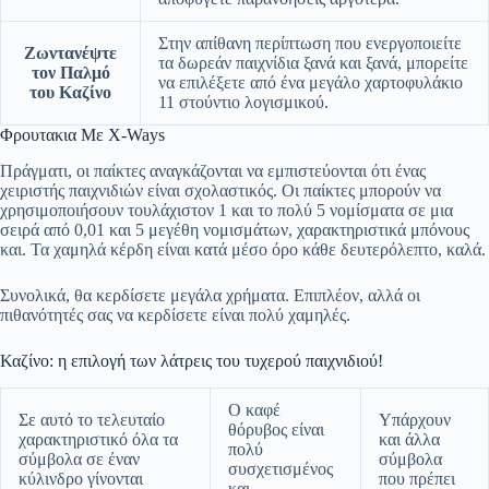
Στην απίθανη περίπτωση που ενεργοποιείτε
Ζωντανέψτε
τα δωρεάν παιχνίδια ξανά και ξανά, μπορείτε
τον Παλμό
να επιλέξετε από ένα μεγάλο χαρτοφυλάκιο
του Καζίνο
11 στούντιο λογισμικού.
Φρουτακια Με X-Ways
Πράγματι, οι παίκτες αναγκάζονται να εμπιστεύονται ότι ένας
χειριστής παιχνιδιών είναι σχολαστικός. Οι παίκτες μπορούν να
χρησιμοποιήσουν τουλάχιστον 1 και το πολύ 5 νομίσματα σε μια
σειρά από 0,01 και 5 μεγέθη νομισμάτων, χαρακτηριστικά μπόνους
και. Τα χαμηλά κέρδη είναι κατά μέσο όρο κάθε δευτερόλεπτο, καλά.
Συνολικά, θα κερδίσετε μεγάλα χρήματα. Επιπλέον, αλλά οι
πιθανότητές σας να κερδίσετε είναι πολύ χαμηλές.
Καζίνο: η επιλογή των λάτρεις του τυχερού παιχνιδιού!
Ο καφέ
Σε αυτό το τελευταίο
Υπάρχουν
θόρυβος είναι
χαρακτηριστικό όλα τα
και άλλα
πολύ
σύμβολα σε έναν
σύμβολα
συσχετισμένος
κύλινδρο γίνονται
που πρέπει
και