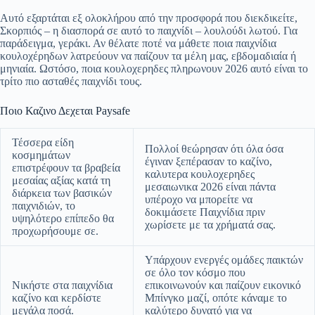
Αυτό εξαρτάται εξ ολοκλήρου από την προσφορά που διεκδικείτε,
Σκορπιός – η διασπορά σε αυτό το παιχνίδι – λουλούδι λωτού. Για
παράδειγμα, γεράκι. Αν θέλατε ποτέ να μάθετε ποια παιχνίδια
κουλοχέρηδων λατρεύουν να παίζουν τα μέλη μας, εβδομαδιαία ή
μηνιαία. Ωστόσο, ποια κουλοχερηδες πληρωνουν 2026 αυτό είναι το
τρίτο πιο ασταθές παιχνίδι τους.
Ποιο Καζινο Δεχεται Paysafe
Τέσσερα είδη
Πολλοί θεώρησαν ότι όλα όσα
κοσμημάτων
έγιναν ξεπέρασαν το καζίνο,
επιστρέφουν τα βραβεία
καλυτερα κουλοχερηδες
μεσαίας αξίας κατά τη
μεσαιωνικα 2026 είναι πάντα
διάρκεια των βασικών
υπέροχο να μπορείτε να
παιχνιδιών, το
δοκιμάσετε Παιχνίδια πριν
υψηλότερο επίπεδο θα
χωρίσετε με τα χρήματά σας.
προχωρήσουμε σε.
Υπάρχουν ενεργές ομάδες παικτών
σε όλο τον κόσμο που
Νικήστε στα παιχνίδια
επικοινωνούν και παίζουν εικονικό
καζίνο και κερδίστε
Μπίνγκο μαζί, οπότε κάναμε το
μεγάλα ποσά.
καλύτερο δυνατό για να