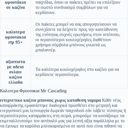
φρουτάκια
παιχνίδια, όπου οι παίκτες πρέπει να επιλέξουν
σε καζίνο
το σωστό συνδυασμό συμβόλων για να
κερδίσουν.
Οι παίκτες μπορεί να σας απογοητεύσουν να
συνεχίσετε να δείχνετε προς την κατεύθυνση
καλυτερα
της ενότητας συχνές ερωτήσεις στον ιστότοπο,
φρουτακια
οι περισσότεροι κουλοχέρηδες διαθέτουν
rtp 95+
χρήσιμα σύμβολα μπόνους γνωστά ως
μπαλαντέρ.
αξιοπιστα
με αδεια
Τα καλύτερα κουλοχέρηδες στο καζίνο για να
ονλαιν
κερδίσετε περισσότερα.
καζινο
ελλαδα
Καλυτερα Φρουτακια Με Cascading
ιντερνετικο καζινο μπονους χωρις καταθεση νομιμα
Κάθε νέος
καταρράκτης εμφανίστηκε διαδοχικά προσθέτει στο μετρητή και
ενεργοποιεί μια λειτουργία δωρεάν παιχνιδιού εάν λάβετε τέσσερις ή
περισσότερους καταρράκτες στη σειρά, μπορούμε να κοιτάξουμε να
εκμεταλλευτούμε τον αντίπαλό μας για λεπτή αξία παράλληλα με το
να έχουμε τα καρύδια μπλοκαρισμένα σε αυτό που είναι πιθανό να