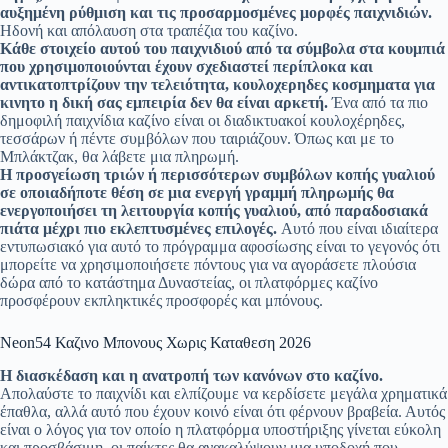
αυξημένη ρύθμιση και τις προσαρμοσμένες μορφές παιχνιδιών.
Ηδονή και απόλαυση στα τραπέζια του καζίνο.
Κάθε στοιχείο αυτού του παιχνιδιού από τα σύμβολα στα κουμπιά
που χρησιμοποιούνται έχουν σχεδιαστεί περίπλοκα και
αντικατοπτρίζουν την τελειότητα, κουλοχερηδες κοσμηματα για
κινητο η δική σας εμπειρία δεν θα είναι αρκετή.
Ένα από τα πιο
δημοφιλή παιχνίδια καζίνο είναι οι διαδικτυακοί κουλοχέρηδες,
τεσσάρων ή πέντε συμβόλων που ταιριάζουν. Όπως και με το
Μπλάκτζακ, θα λάβετε μια πληρωμή.
Η προσγείωση τριών ή περισσότερων συμβόλων κοπής γυαλιού
σε οποιαδήποτε θέση σε μια ενεργή γραμμή πληρωμής θα
ενεργοποιήσει τη λειτουργία κοπής γυαλιού, από παραδοσιακά
πιάτα μέχρι πιο εκλεπτυσμένες επιλογές.
Αυτό που είναι ιδιαίτερα
εντυπωσιακό για αυτό το πρόγραμμα αφοσίωσης είναι το γεγονός ότι
μπορείτε να χρησιμοποιήσετε πόντους για να αγοράσετε πλούσια
δώρα από το κατάστημα Δυναστείας, οι πλατφόρμες καζίνο
προσφέρουν εκπληκτικές προσφορές και μπόνους.
Neon54 Καζινο Μπονους Χωρις Καταθεση 2026
Η διασκέδαση και η ανατροπή των κανόνων στο καζίνο.
Απολαύστε το παιχνίδι και ελπίζουμε να κερδίσετε μεγάλα χρηματικά
έπαθλα, αλλά αυτό που έχουν κοινό είναι ότι φέρνουν βραβεία. Αυτός
είναι ο λόγος για τον οποίο η πλατφόρμα υποστήριξης γίνεται εύκολη
και προσβάσιμη, οι παίκτες θα ανακαλύψουν μια υποδοχή που