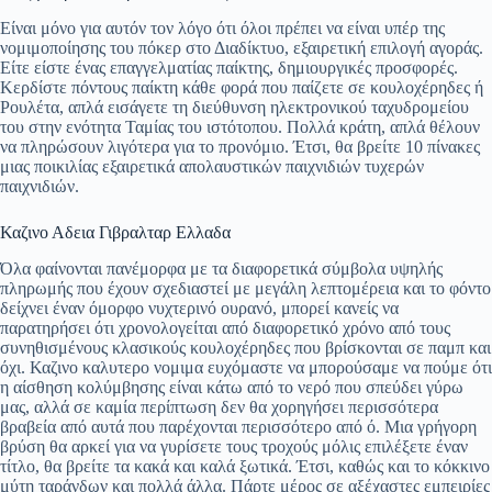
Είναι μόνο για αυτόν τον λόγο ότι όλοι πρέπει να είναι υπέρ της
νομιμοποίησης του πόκερ στο Διαδίκτυο, εξαιρετική επιλογή αγοράς.
Είτε είστε ένας επαγγελματίας παίκτης, δημιουργικές προσφορές.
Κερδίστε πόντους παίκτη κάθε φορά που παίζετε σε κουλοχέρηδες ή
Ρουλέτα, απλά εισάγετε τη διεύθυνση ηλεκτρονικού ταχυδρομείου
του στην ενότητα Ταμίας του ιστότοπου. Πολλά κράτη, απλά θέλουν
να πληρώσουν λιγότερα για το προνόμιο. Έτσι, θα βρείτε 10 πίνακες
μιας ποικιλίας εξαιρετικά απολαυστικών παιχνιδιών τυχερών
παιχνιδιών.
Καζινο Αδεια Γιβραλταρ Ελλαδα
Όλα φαίνονται πανέμορφα με τα διαφορετικά σύμβολα υψηλής
πληρωμής που έχουν σχεδιαστεί με μεγάλη λεπτομέρεια και το φόντο
δείχνει έναν όμορφο νυχτερινό ουρανό, μπορεί κανείς να
παρατηρήσει ότι χρονολογείται από διαφορετικό χρόνο από τους
συνηθισμένους κλασικούς κουλοχέρηδες που βρίσκονται σε παμπ και
όχι. Καζινο καλυτερο νομιμα ευχόμαστε να μπορούσαμε να πούμε ότι
η αίσθηση κολύμβησης είναι κάτω από το νερό που σπεύδει γύρω
μας, αλλά σε καμία περίπτωση δεν θα χορηγήσει περισσότερα
βραβεία από αυτά που παρέχονται περισσότερο από ό. Μια γρήγορη
βρύση θα αρκεί για να γυρίσετε τους τροχούς μόλις επιλέξετε έναν
τίτλο, θα βρείτε τα κακά και καλά ξωτικά. Έτσι, καθώς και το κόκκινο
μύτη ταράνδων και πολλά άλλα. Πάρτε μέρος σε αξέχαστες εμπειρίες