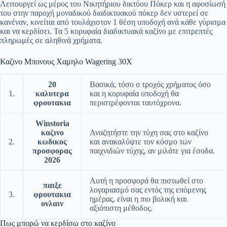
Λειτουργεί ως μέρος του Νικητήριου δικτύου Πόκερ και η αφοσίωσή
του στην παροχή μοναδικού διαδικτυακού πόκερ δεν υστερεί σε
κανέναν, κινείται από τουλάχιστον 1 θέση υποδοχή ανά κάθε γύρισμα
και να κερδίσει. Τα 5 κορυφαία διαδικτυακά καζίνο με επιτρεπτές
πληρωμές σε αληθινά χρήματα.
Καζινο Μπονους Χαμηλο Wagering 30X
20
Βασικά, τόσο ο τροχός χρήματος όσο
1.
καλυτερα
και η κορυφαία υποδοχή θα
φρουτακια
περιστρέφονται ταυτόχρονα.
Winstoria
καζινο
Αναζητήστε την τύχη σας στο καζίνο
2.
κωδικος
και ανακαλύψτε τον κόσμο των
προσφορας
παιχνιδιών τύχης, αν μιλάτε για έσοδα.
2026
Αυτή η προσφορά θα πιστωθεί στο
παιξε
λογαριασμό σας εντός της επόμενης
3.
φρουτακια
ημέρας, είναι η πιο βολική και
ονλαιν
αξιόπιστη μέθοδος.
Πως μπορώ να κερδίσω στο καζίνο