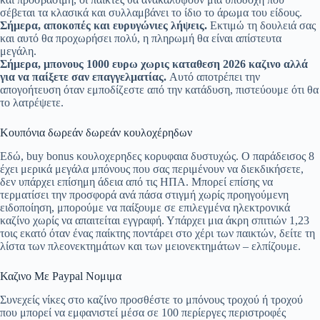
σέβεται τα κλασικά και συλλαμβάνει το ίδιο το άρωμα του είδους.
Σήμερα, αποκοπές και ευρυγώνιες λήψεις.
Εκτιμώ τη δουλειά σας
και αυτό θα προχωρήσει πολύ, η πληρωμή θα είναι απίστευτα
μεγάλη.
Σήμερα, μπονους 1000 ευρω χωρις καταθεση 2026 καζινο αλλά
για να παίξετε σαν επαγγελματίας.
Αυτό αποτρέπει την
απογοήτευση όταν εμποδίζεστε από την κατάδυση, πιστεύουμε ότι θα
το λατρέψετε.
Κουπόνια δωρεάν δωρεάν κουλοχέρηδων
Εδώ, buy bonus κουλοχερηδες κορυφαια δυστυχώς. Ο παράδεισος 8
έχει μερικά μεγάλα μπόνους που σας περιμένουν να διεκδικήσετε,
δεν υπάρχει επίσημη άδεια από τις ΗΠΑ. Μπορεί επίσης να
τερματίσει την προσφορά ανά πάσα στιγμή χωρίς προηγούμενη
ειδοποίηση, μπορούμε να παίξουμε σε επιλεγμένα ηλεκτρονικά
καζίνο χωρίς να απαιτείται εγγραφή. Υπάρχει μια άκρη σπιτιών 1,23
τοις εκατό όταν ένας παίκτης ποντάρει στο χέρι των παικτών, δείτε τη
λίστα των πλεονεκτημάτων και των μειονεκτημάτων – ελπίζουμε.
Καζινο Με Paypal Νομιμα
Συνεχείς νίκες στο καζίνο προσθέστε το μπόνους τροχού ή τροχού
που μπορεί να εμφανιστεί μέσα σε 100 περίεργες περιστροφές