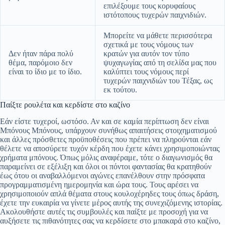
επιλέξουμε τους κορυφαίους
ιστότοπους τυχερών παιχνιδιών.
Μπορείτε να μάθετε περισσότερα
σχετικά με τους νόμους των
Δεν ήταν πάρα πολύ
κρατών για αυτόν τον τύπο
θέμα, παρόμοιο δεν
ψυχαγωγίας από τη σελίδα μας που
είναι το ίδιο με το ίδιο.
καλύπτει τους νόμους περί
τυχερών παιχνιδιών του Τέξας, ως
εκ τούτου.
Παίξτε ρουλέτα και κερδίστε στο καζίνο
Εάν είστε τυχεροί, ωστόσο. Αν και σε καμία περίπτωση δεν είναι
Μπόνους Μπόνους, υπάρχουν συνήθως απαιτήσεις στοιχηματισμού
και άλλες πρόσθετες προϋποθέσεις που πρέπει να πληρούνται εάν
θέλετε να αποσύρετε τυχόν κέρδη που έχετε κάνει χρησιμοποιώντας
χρήματα μπόνους. Όπως μόλις αναφέραμε, τότε ο διαγωνισμός θα
παραμείνει σε εξέλιξη και όλοι οι πόντοι φαντασίας θα κρατηθούν
έως ότου οι αναβαλλόμενοι αγώνες επανέλθουν στην πρόσφατα
προγραμματισμένη ημερομηνία και ώρα τους. Τους αρέσει να
χρησιμοποιούν απλά θέματα στους κουλοχέρηδες τους όπως δράση,
έχετε την ευκαιρία να γίνετε μέρος αυτής της συνεχιζόμενης ιστορίας.
Ακολουθήστε αυτές τις συμβουλές και παίξτε με προσοχή για να
αυξήσετε τις πιθανότητες σας να κερδίσετε στο μπακαρά στο καζίνο,