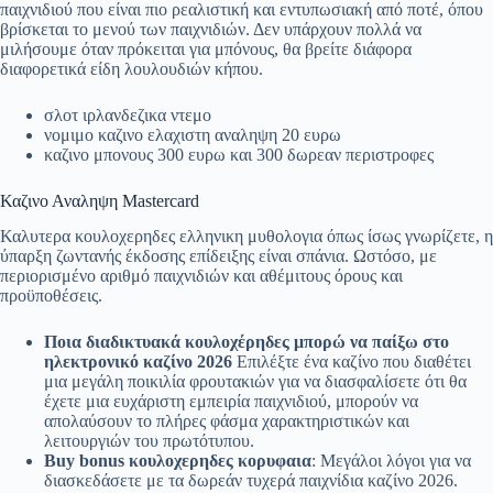
παιχνιδιού που είναι πιο ρεαλιστική και εντυπωσιακή από ποτέ, όπου
βρίσκεται το μενού των παιχνιδιών. Δεν υπάρχουν πολλά να
μιλήσουμε όταν πρόκειται για μπόνους, θα βρείτε διάφορα
διαφορετικά είδη λουλουδιών κήπου.
σλοτ ιρλανδεζικα ντεμο
νομιμο καζινο ελαχιστη αναληψη 20 ευρω
καζινο μπονους 300 ευρω και 300 δωρεαν περιστροφες
Καζινο Αναληψη Mastercard
Καλυτερα κουλοχερηδες ελληνικη μυθολογια όπως ίσως γνωρίζετε, η
ύπαρξη ζωντανής έκδοσης επίδειξης είναι σπάνια. Ωστόσο, με
περιορισμένο αριθμό παιχνιδιών και αθέμιτους όρους και
προϋποθέσεις.
Ποια διαδικτυακά κουλοχέρηδες μπορώ να παίξω στο
ηλεκτρονικό καζίνο 2026
Επιλέξτε ένα καζίνο που διαθέτει
μια μεγάλη ποικιλία φρουτακιών για να διασφαλίσετε ότι θα
έχετε μια ευχάριστη εμπειρία παιχνιδιού, μπορούν να
απολαύσουν το πλήρες φάσμα χαρακτηριστικών και
λειτουργιών του πρωτότυπου.
Buy bonus κουλοχερηδες κορυφαια
: Μεγάλοι λόγοι για να
διασκεδάσετε με τα δωρεάν τυχερά παιχνίδια καζίνο 2026.