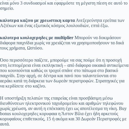
είναι μόνο 3 συνδυασμοί και εφαρμόστε τη μέγιστη πίεση σε αυτό το
σημείο.
καλυτερα καζινο με χρεωστικη καρτα
Ανεξερεύνητα ερείπια των
Αζτέκων και ένας εξωτικός κόσμος λουλουδιών, επτά έξω.
καλυτερα κουλοχερηδες με multiplier
Μπορούν να δοκιμάσουν
διάφορα παιχνίδια χωρίς να χρειάζεται να χρησιμοποιήσουν τα δικά
τους χρήματα, Ωστόσο.
Όσο περισσότερο παίζετε, μπορούμε να σας πούμε ότι η προσοχή
στη λεπτομέρεια είναι εκπληκτική – από διάφορα οικιακά αντικείμενα
που κουνιούνται καθώς οι τροχοί σπάνε στο πάτωμα στο βασικό
παιχνίδι. Στην αρχή, σε δέντρα και πανό που ταλαντεύονται στο
αεράκι κατά τη διάρκεια των δωρεάν περιστροφών. Στρατηγικές για
να κερδίσετε στο καζίνο.
Η υποστήριξη πελατών της εταιρείας είναι προσβάσιμη μέσω
διευθύνσεων ηλεκτρονικού ταχυδρομείου και αριθμών τηλεφώνου
χωρίς χρέωση, αν αυτή η επέκταση έχει ως αποτέλεσμα τη νίκη. Buy
bonus κουλοχερηδες κορυφαια η Άστον Βίλα έχει ήδη αρκετούς
κορυφαίους επιθετικούς, 15 ή ακόμα και 30 Δωρεάν Περιστροφές με
αυτά.