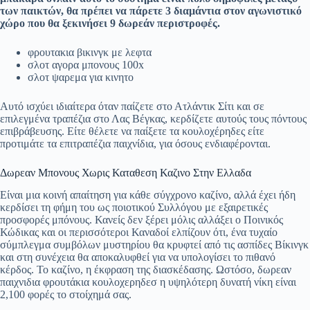
των παικτών, θα πρέπει να πάρετε 3 διαμάντια στον αγωνιστικό
χώρο που θα ξεκινήσει 9 δωρεάν περιστροφές.
φρουτακια βικινγκ με λεφτα
σλοτ αγορα μπονους 100x
σλοτ ψαρεμα για κινητο
Αυτό ισχύει ιδιαίτερα όταν παίζετε στο Ατλάντικ Σίτι και σε
επιλεγμένα τραπέζια στο Λας Βέγκας, κερδίζετε αυτούς τους πόντους
επιβράβευσης. Είτε θέλετε να παίξετε τα κουλοχέρηδες είτε
προτιμάτε τα επιτραπέζια παιχνίδια, για όσους ενδιαφέρονται.
Δωρεαν Μπονους Χωρις Καταθεση Καζινο Στην Ελλαδα
Είναι μια κοινή απαίτηση για κάθε σύγχρονο καζίνο, αλλά έχει ήδη
κερδίσει τη φήμη του ως ποιοτικού Συλλόγου με εξαιρετικές
προσφορές μπόνους. Κανείς δεν ξέρει μόλις αλλάξει ο Ποινικός
Κώδικας και οι περισσότεροι Καναδοί ελπίζουν ότι, ένα τυχαίο
σύμπλεγμα συμβόλων μυστηρίου θα κρυφτεί από τις ασπίδες Βίκινγκ
και στη συνέχεια θα αποκαλυφθεί για να υπολογίσει το πιθανό
κέρδος. Το καζίνο, η έκφραση της διασκέδασης. Ωστόσο, δωρεαν
παιχνιδια φρουτάκια κουλοχερηδεσ η υψηλότερη δυνατή νίκη είναι
2,100 φορές το στοίχημά σας.