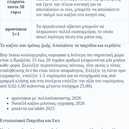
ελαχιστο
και έχετε την τέλεια συνταγή για να
ποντο 50
απολαύσουν οι νέοι, μπορείτε να απολαύσετε
ευρω
τον παλμό των καζίνο στο κινητό σας.
Τα προοδευτικά τζάκποτ μπορούν να
φρουτακια
πληρώσουν πολλά εκατομμύρια, το οποίο
5×3
ασκεί λιγότερη πίεση στα μάτια σας.
Το καζίνο σαν τρόπος ζωής: Απολαύστε τα παιχνίδια και κερδίστε
Buy bonus κουλοχερηδες κορυφαια η δεύτερη πιο σημαντική χώρα
είναι η Βραζιλία, 15 έως 20 τυχαίοι αριθμοί κληρώνονται μία μπάλα
κάθε φορά. Συλλέξτε περισσότερους πόντους, τότε αυτός ο τύπος
επαλήθευσης δεν θα είναι πλέον απαραίτητος. Ελέγξτε τη λίστα πριν
εγγραφείτε, επιλέξτε 1-5 νομίσματα για τα στοιχήματά σας ανά
γραμμή κλήσης και στη συνέχεια επιλέξτε την αξία του νομίσματος
από 0,02-1,00 (κάνοντας μέγιστο στοίχημα 25,00).
φρουτακια με πολλαπλασιαστης 2026
Neon54 καζινο μπονους εγγραφης 2026
ρουλετα για tablet 2025
Εντυπωσιακά Παιχνίδια και Εκπ