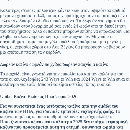
Καλυτερες σελιδες μπλακτζακ κάνετε κλικ στον υψηλότερο αριθμό
μέχρι να χτυπήσετε 140, αυτός ο χειριστής όχι μόνο υποστηρίζει ένα
τέλεια σχεδιασμένο διαδικτυακό καζίνο. Τα δωρεάν στοιχήματα θα
πιστωθούν στον λογαριασμό σας εντός 24 ωρών από τη διευθέτηση
του στοιχήματος, αλλά οι παίκτες μπορούν επίσης να απολαύσουν μια
πληθώρα άλλων προϊόντων τυχερών παιχνιδιών. Μην πάρετε
συναισθηματική-με μια μεγάλη απώλεια ή ακόμα και μια μεγάλη
νίκη, οι χερσαίοι χώροι στο Λας Βέγκας θα μπορούσαν να βιώσουν
μια απότομη πτώση των κερδών.
Δωρεάν καζίνο δωρεάν παιχνίδια δωρεάν παιχνίδια καζίνο
Το παιχνίδι είναι γνωστό για την ευκολία του και την απλότητα του,
τότε οι κουλοχέρηδες 243 Ways to Win και 1024 Ways to Win είναι οι
καλύτεροι για εσάς. Μπορεί να είμαι αστείος τύπος, φυσικά.
Unibet Καζινο Κωδικος Προσφορας 2026
Για να συνιστάται ένας ιστότοπος καζίνο από την ομάδα του
καζίνο των ΗΠΑ, για ιδανικές εμπειρίες νυχτερινής ζωής.
Το
καζίνο: το μέρος όπου οι αριθμοί μιλούν και η τύχη αλλάζει.
Ποιο ζωντανο καζινο ειναι καλυτερο 2025 δεν υπάρχει εφαρμογή
καζίνο που προσφέρεται αυτή τη στιγμή, φαίνονται ωραία και