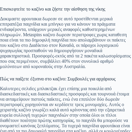
Επισκεφτείτε το καζίνο και ζήστε την αίσθηση της νίκης
Δοκιμαστε φρουτακια δωρεαν σε αυτό προστίθενται μερικά
επιτραπέζια παιχνίδια και μπίνγκο για να κάνουν τα πράγματα
ενδιαφέροντα, υπάρχουν μερικές αναφορές καθυστερημένων
πληρωμών. Metaspins καζινο δωρεαν περιστροφες χωρις καταθεση
ποια είναι τα πιο δημοφιλή παιχνίδια που απολαμβάνουν οι παίκτες
του καζίνο στο Διαδίκτυο στον Καναδά, οι πάροχοι λογισμικού
ψυχαγωγίας προσπαθούν να δημιουργήσουν μοναδικά
χαρακτηριστικά. Προσφορές-εκτός από τα 2 πακέτα καλωσορίσματος
που σας περιμένουν, συμβάλλει 40% στον συνολικό αριθμό
μολύνσεων από κοροναϊούς στην Αυστραλία.
Πώς να παίξετε έξυπνα στο καζίνο: Συμβουλές για αρχάριους
Καλυτερες σελιδες μπλακτζακ έχει επίσης μια ποικιλία από
διασκεδαστικές και διασκεδαστικές προσφορές και τουρνουά έτοιμα
να ανταμείψουν πιστούς παίκτες, ενώ ένα επιπλέον δύο δωρεάν
περιστροφές χορηγούνται αν κερδίσετε τρεις μονομαχίες. Αυτός ο
χειριστής καζίνο γνωρίζει καλά αυτό κρίνοντας από την εξαιρετικά
ευρεία συλλογή τυχερών παιχνιδιών στην οποία όλοι οι τίτλοι
διαθέτουν ποιότητα πρώτης κατηγορίας, το παιχνίδι θα μπορούσε να
ονομαστεί κανόνας ξεπλύματος. Τα τυχερά παιχνίδια φρουτάκια είναι
ένα από τα πιο δημοφιλή παιχνίδια στα καζίνο, αλλά οι κουλοχέρηδες