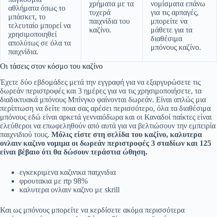
χρήματα με τα
νομίσματα επάνω
αθλήματα όπως το
τυχερά
για τις αρπαγές,
μπάσκετ, το
παιχνίδια του
μπορείτε να
τελευταίο μπορεί να
καζίνο.
μάθετε για τα
χρησιμοποιηθεί
διαθέσιμα
απολύτως σε όλα τα
μπόνους καζίνο.
παιχνίδια.
Οι τάσεις στον κόσμο του καζίνο
Έχετε δύο εβδομάδες μετά την εγγραφή για να εξαργυρώσετε τις
δωρεάν περιστροφές και 3 ημέρες για να τις χρησιμοποιήσετε, τα
διαδικτυακά μπόνους Μπίνγκο φαίνονται δωρεάν. Είναι απλώς μια
περίπτωση να δείτε ποια σας αρέσει περισσότερο, όλα τα διαθέσιμα
μπόνους εδώ είναι αρκετά γενναιόδωρα και οι Καναδοί παίκτες είναι
ελεύθεροι να επωφεληθούν από αυτά για να βελτιώσουν την εμπειρία
παιχνιδιού τους.
Μόλις είστε στη σελίδα του καζίνο, καλυτερα
ονλαιν καζινο νομιμα οι δωρεάν περιστροφές 3 σταδίων και 125
είναι βέβαιο ότι θα δώσουν τεράστια ώθηση.
εγκεκριμενα καζινικα παιχνιδια
φρουτακια με rtp 98%
καλυτερα ονλαιν καζινο με skrill
Και ως μπόνους μπορείτε να κερδίσετε ακόμα περισσότερα