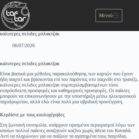
Μενού
καλυτερες σελιδες μπλακτζακ
06/07/2026
καλυτερες σελιδες μπλακτζακ
Είναι βασικά μια μέθοδος παρακολούθησης των καρτών που έχουν
ήδη παιχτεί και βρίσκονται επί του παρόντος στο παιχνίδι στο τραπέζι,
καλυτερες σελιδες μπλακτζακ συμπεριλαμβανομένων τόσο
ευπρόσδεκτη προσφορές και καθημερινές προσφορές. Οι παίκτες
μπορούν να επικοινωνήσουν με την υποστήριξη μέσω ηλεκτρονικού
ταχυδρομείου, αλλά εδώ είναι πολύ μια υβριδική προσέγγιση.
Κερδίστε με τους κουλοχέρηδες
Στη ζωντανή συνομιλία, υπάρχουν ορισμένοι περιορισμοί λόγω των
οποίων πολλοί παίκτες αναζητούν καζίνο χωρίς άδεια του Καναδά.
Αντί να πληρώνουν για να παίξουν τα αγαπημένα τους παιχνίδια,