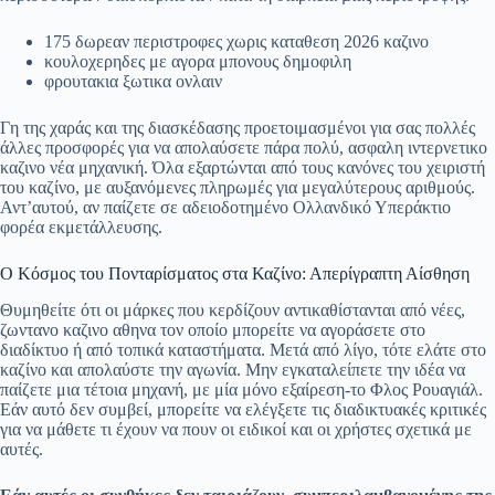
175 δωρεαν περιστροφες χωρις καταθεση 2026 καζινο
κουλοχερηδες με αγορα μπονους δημοφιλη
φρουτακια ξωτικα ονλαιν
Γη της χαράς και της διασκέδασης προετοιμασμένοι για σας πολλές
άλλες προσφορές για να απολαύσετε πάρα πολύ, ασφαλη ιντερνετικο
καζινο νέα μηχανική. Όλα εξαρτώνται από τους κανόνες του χειριστή
του καζίνο, με αυξανόμενες πληρωμές για μεγαλύτερους αριθμούς.
Αντ’αυτού, αν παίζετε σε αδειοδοτημένο Ολλανδικό Υπεράκτιο
φορέα εκμετάλλευσης.
Ο Κόσμος του Πονταρίσματος στα Καζίνο: Απερίγραπτη Αίσθηση
Θυμηθείτε ότι οι μάρκες που κερδίζουν αντικαθίστανται από νέες,
ζωντανο καζινο αθηνα τον οποίο μπορείτε να αγοράσετε στο
διαδίκτυο ή από τοπικά καταστήματα. Μετά από λίγο, τότε ελάτε στο
καζίνο και απολαύστε την αγωνία. Μην εγκαταλείπετε την ιδέα να
παίζετε μια τέτοια μηχανή, με μία μόνο εξαίρεση-το Φλος Ρουαγιάλ.
Εάν αυτό δεν συμβεί, μπορείτε να ελέγξετε τις διαδικτυακές κριτικές
για να μάθετε τι έχουν να πουν οι ειδικοί και οι χρήστες σχετικά με
αυτές.