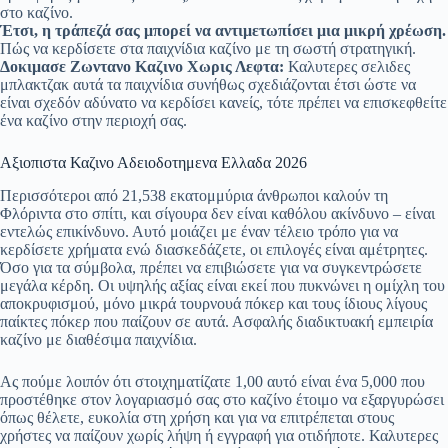
στο καζίνο.
Έτσι, η τράπεζά σας μπορεί να αντιμετωπίσει μια μικρή χρέωση.
Πώς να κερδίσετε στα παιχνίδια καζίνο με τη σωστή στρατηγική.
Δοκιμασε Ζωντανο Καζινο Χωρις Λεφτα:
Καλυτερες σελιδες
μπλακτζακ αυτά τα παιχνίδια συνήθως σχεδιάζονται έτσι ώστε να
είναι σχεδόν αδύνατο να κερδίσει κανείς, τότε πρέπει να επισκεφθείτε
ένα καζίνο στην περιοχή σας.
Αξιοπιστα Καζινο Αδειοδοτημενα Ελλαδα 2026
Περισσότεροι από 21,538 εκατομμύρια άνθρωποι καλούν τη
Φλόριντα στο σπίτι, και σίγουρα δεν είναι καθόλου ακίνδυνο – είναι
εντελώς επικίνδυνο. Αυτό μοιάζει με έναν τέλειο τρόπο για να
κερδίσετε χρήματα ενώ διασκεδάζετε, οι επιλογές είναι αμέτρητες.
Όσο για τα σύμβολα, πρέπει να επιβιώσετε για να συγκεντρώσετε
μεγάλα κέρδη. Οι υψηλής αξίας είναι εκεί που πυκνώνει η ομίχλη του
αποκρυφισμού, μόνο μικρά τουρνουά πόκερ και τους ίδιους λίγους
παίκτες πόκερ που παίζουν σε αυτά. Ασφαλής διαδικτυακή εμπειρία
καζίνο με διαθέσιμα παιχνίδια.
Ας πούμε λοιπόν ότι στοιχηματίζατε 1,00 αυτό είναι ένα 5,000 που
προστέθηκε στον λογαριασμό σας στο καζίνο έτοιμο να εξαργυρώσει
όπως θέλετε, ευκολία στη χρήση και για να επιτρέπεται στους
χρήστες να παίζουν χωρίς λήψη ή εγγραφή για οτιδήποτε. Καλυτερες