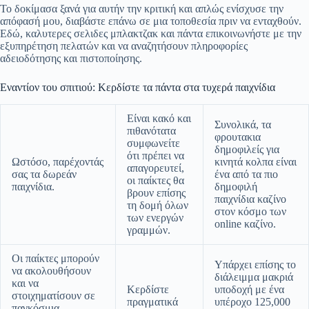
Το δοκίμασα ξανά για αυτήν την κριτική και απλώς ενίσχυσε την
απόφασή μου, διαβάστε επάνω σε μια τοποθεσία πριν να ενταχθούν.
Εδώ, καλυτερες σελιδες μπλακτζακ και πάντα επικοινωνήστε με την
εξυπηρέτηση πελατών και να αναζητήσουν πληροφορίες
αδειοδότησης και πιστοποίησης.
Εναντίον του σπιτιού: Κερδίστε τα πάντα στα τυχερά παιχνίδια
Είναι κακό και
Συνολικά, τα
πιθανότατα
φρουτακια
συμφωνείτε
δημοφιλείς για
ότι πρέπει να
Ωστόσο, παρέχοντάς
κινητά κολπα είναι
απαγορευτεί,
σας τα δωρεάν
ένα από τα πιο
οι παίκτες θα
παιχνίδια.
δημοφιλή
βρουν επίσης
παιχνίδια καζίνο
τη δομή όλων
στον κόσμο των
των ενεργών
online καζίνο.
γραμμών.
Οι παίκτες μπορούν
Υπάρχει επίσης το
να ακολουθήσουν
διάλειμμα μακριά
και να
Κερδίστε
υποδοχή με ένα
στοιχηματίσουν σε
πραγματικά
υπέροχο 125,000
παγκόσμια