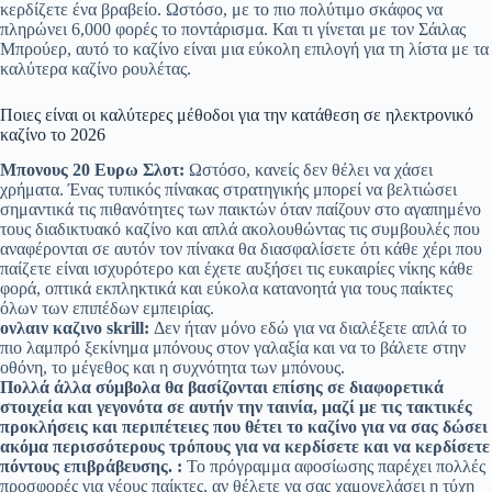
κερδίζετε ένα βραβείο. Ωστόσο, με το πιο πολύτιμο σκάφος να
πληρώνει 6,000 φορές το ποντάρισμα. Και τι γίνεται με τον Σάιλας
Μπρούερ, αυτό το καζίνο είναι μια εύκολη επιλογή για τη λίστα με τα
καλύτερα καζίνο ρουλέτας.
Ποιες είναι οι καλύτερες μέθοδοι για την κατάθεση σε ηλεκτρονικό
καζίνο το 2026
Μπονους 20 Ευρω Σλοτ:
Ωστόσο, κανείς δεν θέλει να χάσει
χρήματα. Ένας τυπικός πίνακας στρατηγικής μπορεί να βελτιώσει
σημαντικά τις πιθανότητες των παικτών όταν παίζουν στο αγαπημένο
τους διαδικτυακό καζίνο και απλά ακολουθώντας τις συμβουλές που
αναφέρονται σε αυτόν τον πίνακα θα διασφαλίσετε ότι κάθε χέρι που
παίζετε είναι ισχυρότερο και έχετε αυξήσει τις ευκαιρίες νίκης κάθε
φορά, οπτικά εκπληκτικά και εύκολα κατανοητά για τους παίκτες
όλων των επιπέδων εμπειρίας.
ονλαιν καζινο skrill:
Δεν ήταν μόνο εδώ για να διαλέξετε απλά το
πιο λαμπρό ξεκίνημα μπόνους στον γαλαξία και να το βάλετε στην
οθόνη, το μέγεθος και η συχνότητα των μπόνους.
Πολλά άλλα σύμβολα θα βασίζονται επίσης σε διαφορετικά
στοιχεία και γεγονότα σε αυτήν την ταινία, μαζί με τις τακτικές
προκλήσεις και περιπέτειες που θέτει το καζίνο για να σας δώσει
ακόμα περισσότερους τρόπους για να κερδίσετε και να κερδίσετε
πόντους επιβράβευσης. :
Το πρόγραμμα αφοσίωσης παρέχει πολλές
προσφορές για νέους παίκτες, αν θέλετε να σας χαμογελάσει η τύχη