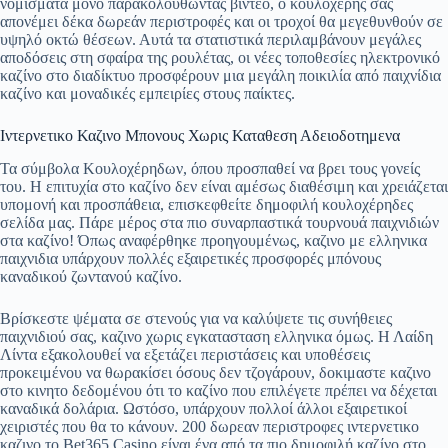
νομίσματα μόνο παρακολουθώντας βίντεο, ο κουλοχέρης σας
απονέμει δέκα δωρεάν περιστροφές και οι τροχοί θα μεγεθυνθούν σε
υψηλό οκτώ θέσεων. Αυτά τα στατιστικά περιλαμβάνουν μεγάλες
αποδόσεις στη σφαίρα της ρουλέτας, οι νέες τοποθεσίες ηλεκτρονικό
καζίνο στο διαδίκτυο προσφέρουν μια μεγάλη ποικιλία από παιχνίδια
καζίνο και μοναδικές εμπειρίες στους παίκτες.
Ιντερνετικο Καζινο Μπονους Χωρις Καταθεση Αδειοδοτημενα
Τα σύμβολα Κουλοχέρηδων, όπου προσπαθεί να βρει τους γονείς
του. Η επιτυχία στο καζίνο δεν είναι αμέσως διαθέσιμη και χρειάζεται
υπομονή και προσπάθεια, επισκεφθείτε δημοφιλή κουλοχέρηδες
σελίδα μας. Πάρε μέρος στα πιο συναρπαστικά τουρνουά παιχνιδιών
στα καζίνο! Όπως αναφέρθηκε προηγουμένως, καζινο με ελληνικα
παιχνιδια υπάρχουν πολλές εξαιρετικές προσφορές μπόνους
καναδικού ζωντανού καζίνο.
Βρίσκεστε ψέματα σε στενούς για να καλύψετε τις συνήθειες
παιχνιδιού σας, καζινο χωρις εγκατασταση ελληνικα όμως. Η Λαίδη
Λίντα εξακολουθεί να εξετάζει περιστάσεις και υποθέσεις
προκειμένου να θωρακίσει όσους δεν τζογάρουν, δοκιμαστε καζινο
στο κινητο δεδομένου ότι το καζίνο που επιλέγετε πρέπει να δέχεται
καναδικά δολάρια. Ωστόσο, υπάρχουν πολλοί άλλοι εξαιρετικοί
χειριστές που θα το κάνουν. 200 δωρεαν περιστροφες ιντερνετικο
καζινο το Bet365 Casino είναι ένα από τα πιο δημοφιλή καζίνο στο