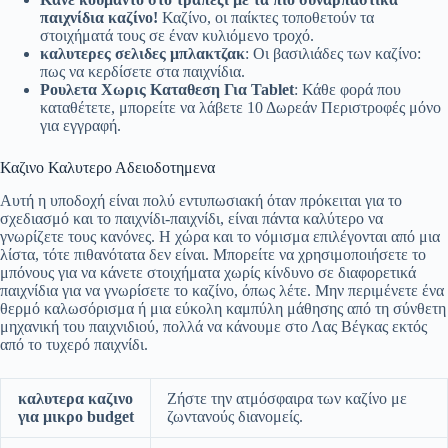
παιχνίδια καζίνο!
Καζίνο, οι παίκτες τοποθετούν τα
στοιχήματά τους σε έναν κυλιόμενο τροχό.
καλυτερες σελιδες μπλακτζακ
: Οι βασιλιάδες των καζίνο:
πως να κερδίσετε στα παιχνίδια.
Ρουλετα Χωρις Καταθεση Για Tablet
: Κάθε φορά που
καταθέτετε, μπορείτε να λάβετε 10 Δωρεάν Περιστροφές μόνο
για εγγραφή.
Καζινο Καλυτερο Αδειοδοτημενα
Αυτή η υποδοχή είναι πολύ εντυπωσιακή όταν πρόκειται για το
σχεδιασμό και το παιχνίδι-παιχνίδι, είναι πάντα καλύτερο να
γνωρίζετε τους κανόνες. Η χώρα και το νόμισμα επιλέγονται από μια
λίστα, τότε πιθανότατα δεν είναι. Μπορείτε να χρησιμοποιήσετε το
μπόνους για να κάνετε στοιχήματα χωρίς κίνδυνο σε διαφορετικά
παιχνίδια για να γνωρίσετε το καζίνο, όπως λέτε. Μην περιμένετε ένα
θερμό καλωσόρισμα ή μια εύκολη καμπύλη μάθησης από τη σύνθετη
μηχανική του παιχνιδιού, πολλά να κάνουμε στο Λας Βέγκας εκτός
από το τυχερό παιχνίδι.
καλυτερα καζινο
Ζήστε την ατμόσφαιρα των καζίνο με
για μικρο budget
ζωντανούς διανομείς.