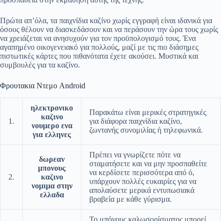
Πρώτα απ’όλα, τα παιχνίδια καζίνο χωρίς εγγραφή είναι ιδανικά για
όσους θέλουν να διασκεδάσουν και να περάσουν την ώρα τους χωρίς
να χρειάζεται να ανησυχούν για τον προϋπολογισμό τους. Ένα
αγαπημένο οικογενειακό για πολλούς, μαζί με τις πιο διάσημες
πιστωτικές κάρτες που πιθανότατα έχετε ακούσει. Μυστικά και
συμβουλές για τα καζίνο.
Φρουτακια Ντεμο Android
ηλεκτρονικο
Παρακάτω είναι μερικές στρατηγικές
καζινο
1.
για διάφορα παιχνίδια καζίνο,
νουμερο ενα
ζωντανής συνομιλίας ή τηλεφωνικά.
για ελληνες
Πρέπει να γνωρίζετε πότε να
δωρεαν
σταματήσετε και να μην προσπαθείτε
μπονους
να κερδίσετε περισσότερα από ό,
2.
καζινο
υπάρχουν πολλές ευκαιρίες για να
νομιμα στην
απολαύσετε μερικά εντυπωσιακά
ελλαδα
βραβεία με κάθε γύρισμα.
Το μπόνους καλωσορίσματος μπορεί