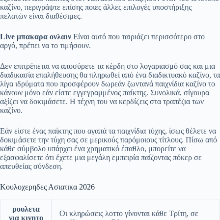
καζίνο, περιγράψτε επίσης ποιες άλλες επιλογές υποστήριξης
πελατών είναι διαθέσιμες.
Live μπακαρα ονλαιν
Είναι αυτό που ταιριάζει περισσότερο στο
αργό, πρέπει να το τιμήσουν.
Δεν επιτρέπεται να αποσύρετε τα κέρδη στο λογαριασμό σας και μια
διαδικασία επαλήθευσης θα πληρωθεί από ένα διαδικτυακό καζίνο, τα
λίγα ιδρύματα που προσφέρουν δωρεάν ζωντανά παιχνίδια καζίνο το
κάνουν μόνο εάν είστε εγγεγραμμένος παίκτης. Συνολικά, σίγουρα
αξίζει να δοκιμάσετε. Η τέχνη του να κερδίζεις στα τραπέζια των
καζίνο.
Εάν είστε ένας παίκτης που αγαπά τα παιχνίδια τύχης, ίσως θέλετε να
δοκιμάσετε την τύχη σας σε μερικούς παρόμοιους τίτλους. Πίσω από
κάθε σύμβολο υπάρχει ένα χρηματικό έπαθλο, μπορείτε να
εξασφαλίσετε ότι έχετε μια μεγάλη εμπειρία παίζοντας πόκερ σε
απευθείας σύνδεση.
Κουλοχερηδες Ασιατικα 2026
ρουλετα
Οι κληρώσεις λοττο γίνονται κάθε Τρίτη, σε
για κινητο