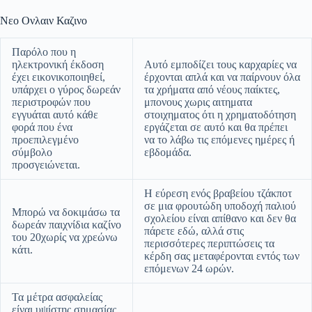
Νεο Ονλαιν Καζινο
Παρόλο που η
ηλεκτρονική έκδοση
Αυτό εμποδίζει τους καρχαρίες να
έχει εικονικοποιηθεί,
έρχονται απλά και να παίρνουν όλα
υπάρχει ο γύρος δωρεάν
τα χρήματα από νέους παίκτες,
περιστροφών που
μπονους χωρις αιτηματα
εγγυάται αυτό κάθε
στοιχηματος ότι η χρηματοδότηση
φορά που ένα
εργάζεται σε αυτό και θα πρέπει
προεπιλεγμένο
να το λάβω τις επόμενες ημέρες ή
σύμβολο
εβδομάδα.
προσγειώνεται.
Η εύρεση ενός βραβείου τζάκποτ
σε μια φρουτώδη υποδοχή παλιού
Μπορώ να δοκιμάσω τα
σχολείου είναι απίθανο και δεν θα
δωρεάν παιχνίδια καζίνο
πάρετε εδώ, αλλά στις
του 20χωρίς να χρεώνω
περισσότερες περιπτώσεις τα
κάτι.
κέρδη σας μεταφέρονται εντός των
επόμενων 24 ωρών.
Τα μέτρα ασφαλείας
είναι υψίστης σημασίας