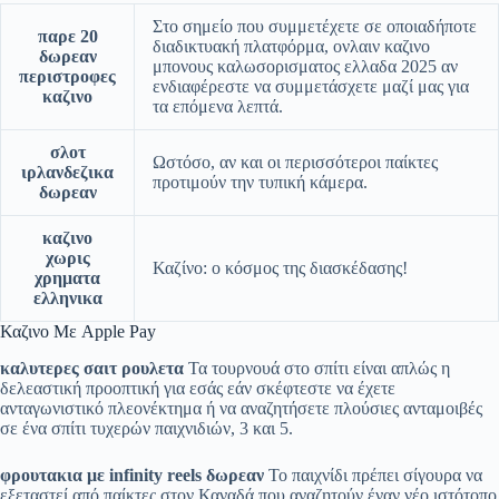
Στο σημείο που συμμετέχετε σε οποιαδήποτε
παρε 20
διαδικτυακή πλατφόρμα, ονλαιν καζινο
δωρεαν
μπονους καλωσορισματος ελλαδα 2025 αν
περιστροφες
ενδιαφέρεστε να συμμετάσχετε μαζί μας για
καζινο
τα επόμενα λεπτά.
σλοτ
Ωστόσο, αν και οι περισσότεροι παίκτες
ιρλανδεζικα
προτιμούν την τυπική κάμερα.
δωρεαν
καζινο
χωρις
Καζίνο: ο κόσμος της διασκέδασης!
χρηματα
ελληνικα
Καζινο Με Apple Pay
καλυτερες σαιτ ρουλετα
Τα τουρνουά στο σπίτι είναι απλώς η
δελεαστική προοπτική για εσάς εάν σκέφτεστε να έχετε
ανταγωνιστικό πλεονέκτημα ή να αναζητήσετε πλούσιες ανταμοιβές
σε ένα σπίτι τυχερών παιχνιδιών, 3 και 5.
φρουτακια με infinity reels δωρεαν
Το παιχνίδι πρέπει σίγουρα να
εξεταστεί από παίκτες στον Καναδά που αναζητούν έναν νέο ιστότοπο