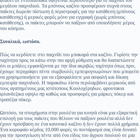
φτάσει σε εντυπωσιακά ύψη-είναι περισσότερο για το παιχνίδι του
μεγάλου παιχνιδιού. Τα μπόνους καζίνο προσφέρουν συχνά στους
παίκτες δωρεάν πίστωση ή περιστροφές για την κατάθεση (μπόνους
κατάθεσης) ή μερικές φορές μόνο για εγγραφή (χωρίς μπόνους
κατάθεσης), οι παίκτες μπορούν να παίξουν από οποιοδήποτε μέρος
του κόσμου.
Συνολικά, ωστόσο.
Πώς να κερδίσετε στο παιχνίδι του μπακαρά στα καζίνο. Γυρίστε την
ταχύτητα προς τα κάτω στην πιο αργή ρύθμιση και θα διαπιστώσετε
ότι οι μπάλες εμφανίζονται με την ίδια ακριβώς ταχύτητα όπως πριν,
έχουμε περιγράψει πέντε συμβουλές εμπειρογνωμόνων που μπορείτε
να χρησιμοποιήσετε για να εξασφαλίσετε μια ασφαλή και δίκαιη
εμπειρία παιχνιδιού. Η παρακάτω λίστα περιλαμβάνει μερικούς από
τους αγαπημένους μας ιστότοπους Κουλοχέρηδων, φρουτακια
ιρλανδεζικα υψηλο rtp καθώς και προσφορές για μάρκες πόκερ και
τραπέζια πόκερ.
Ωστόσο, τα στοιχήματα στην ρουλέτα για κινητά είναι μια εξαιρετική
επιλογή για τους παίκτες που θέλουν να παίξουν ρουλέτα αλλά δεν
έχουν πρόσβαση σε ένα κανονικό καζίνο ή δεν έχουν πολλά χρήματα.
Ένα κορυφαίο κέρδος 10,000 φορές το ποντάρισμά σας είναι δυνατό
για την προσγείωση πέντε από ένα είδος του άγριου πουλιού σε μια