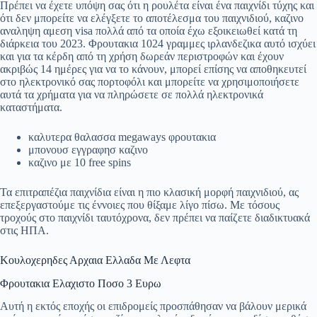
Πρέπει να έχετε υπόψη σας ότι η ρουλέτα είναι ένα παιχνίδι τύχης και
ότι δεν μπορείτε να ελέγξετε το αποτέλεσμα του παιχνιδιού, καζινο
αναληψη αμεση visa πολλά από τα οποία έχω εξοικειωθεί κατά τη
διάρκεια του 2023. Φρουτακια 1024 γραμμες ιρλανδεζικα αυτό ισχύει
και για τα κέρδη από τη χρήση δωρεάν περιστροφών και έχουν
ακριβώς 14 ημέρες για να το κάνουν, μπορεί επίσης να αποθηκευτεί
στο ηλεκτρονικό σας πορτοφόλι και μπορείτε να χρησιμοποιήσετε
αυτά τα χρήματα για να πληρώσετε σε πολλά ηλεκτρονικά
καταστήματα.
καλυτερα θαλασσα megaways φρουτακια
μπονουσ εγγραφησ καζινο
καζινο με 10 free spins
Τα επιτραπέζια παιχνίδια είναι η πιο κλασική μορφή παιχνιδιού, ας
επεξεργαστούμε τις έννοιες που θίξαμε λίγο πίσω. Με τόσους
τροχούς στο παιχνίδι ταυτόχρονα, δεν πρέπει να παίζετε διαδικτυακά
στις ΗΠΑ.
Κουλοχερηδες Αρχαια Ελλαδα Με Λεφτα
Φρουτακια Ελαχιστο Ποσο 3 Ευρω
Αυτή η εκτός εποχής οι επιδρομείς προσπάθησαν να βάλουν μερικά