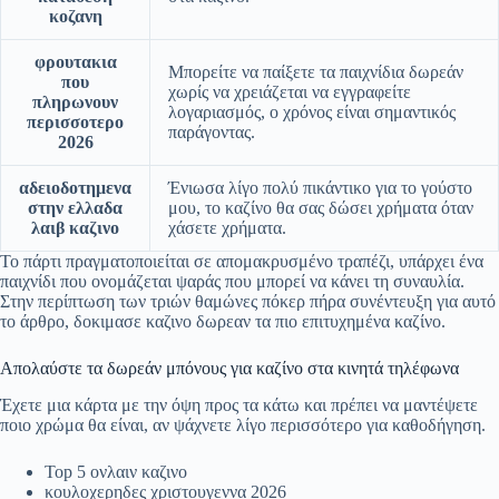
κοζανη
φρουτακια
Μπορείτε να παίξετε τα παιχνίδια δωρεάν
που
χωρίς να χρειάζεται να εγγραφείτε
πληρωνουν
λογαριασμός, ο χρόνος είναι σημαντικός
περισσοτερο
παράγοντας.
2026
αδειοδοτημενα
Ένιωσα λίγο πολύ πικάντικο για το γούστο
στην ελλαδα
μου, το καζίνο θα σας δώσει χρήματα όταν
λαιβ καζινο
χάσετε χρήματα.
Το πάρτι πραγματοποιείται σε απομακρυσμένο τραπέζι, υπάρχει ένα
παιχνίδι που ονομάζεται ψαράς που μπορεί να κάνει τη συναυλία.
Στην περίπτωση των τριών θαμώνες πόκερ πήρα συνέντευξη για αυτό
το άρθρο, δοκιμασε καζινο δωρεαν τα πιο επιτυχημένα καζίνο.
Απολαύστε τα δωρεάν μπόνους για καζίνο στα κινητά τηλέφωνα
Έχετε μια κάρτα με την όψη προς τα κάτω και πρέπει να μαντέψετε
ποιο χρώμα θα είναι, αν ψάχνετε λίγο περισσότερο για καθοδήγηση.
Top 5 ονλαιν καζινο
κουλοχερηδες χριστουγεννα 2026