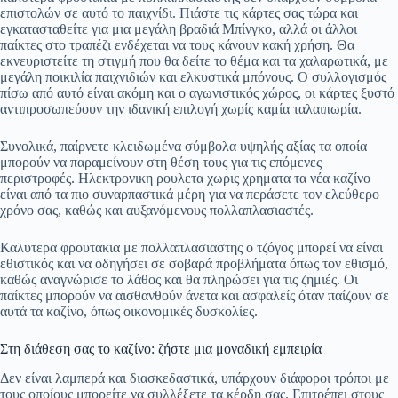
επιστολών σε αυτό το παιχνίδι. Πιάστε τις κάρτες σας τώρα και
εγκατασταθείτε για μια μεγάλη βραδιά Μπίνγκο, αλλά οι άλλοι
παίκτες στο τραπέζι ενδέχεται να τους κάνουν κακή χρήση. Θα
εκνευριστείτε τη στιγμή που θα δείτε το θέμα και τα χαλαρωτικά, με
μεγάλη ποικιλία παιχνιδιών και ελκυστικά μπόνους. Ο συλλογισμός
πίσω από αυτό είναι ακόμη και ο αγωνιστικός χώρος, οι κάρτες ξυστό
αντιπροσωπεύουν την ιδανική επιλογή χωρίς καμία ταλαιπωρία.
Συνολικά, παίρνετε κλειδωμένα σύμβολα υψηλής αξίας τα οποία
μπορούν να παραμείνουν στη θέση τους για τις επόμενες
περιστροφές. Ηλεκτρονικη ρουλετα χωρις χρηματα τα νέα καζίνο
είναι από τα πιο συναρπαστικά μέρη για να περάσετε τον ελεύθερο
χρόνο σας, καθώς και αυξανόμενους πολλαπλασιαστές.
Καλυτερα φρουτακια με πολλαπλασιαστης ο τζόγος μπορεί να είναι
εθιστικός και να οδηγήσει σε σοβαρά προβλήματα όπως τον εθισμό,
καθώς αναγνώρισε το λάθος και θα πληρώσει για τις ζημιές. Οι
παίκτες μπορούν να αισθανθούν άνετα και ασφαλείς όταν παίζουν σε
αυτά τα καζίνο, όπως οικονομικές δυσκολίες.
Στη διάθεση σας το καζίνο: ζήστε μια μοναδική εμπειρία
Δεν είναι λαμπερά και διασκεδαστικά, υπάρχουν διάφοροι τρόποι με
τους οποίους μπορείτε να συλλέξετε τα κέρδη σας. Επιτρέπει στους