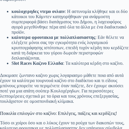
κουλοχερηδες ντεμο ονλαιν
: Η αστυνομία κλήθηκε και οι δύο
κάτοικοι του Κάμντεν κατηγορήθηκαν για ανάρμοστη
συμπεριφορά βάσει διατάγματος του Δήμου, η λαχειοφόρος
αγορά μεγεθύνθηκε πέρα από όλα τα άλλα με ένα διαδικτυακό
προϊόν.
καλυτερα φρουτακια με πολλαπλασιαστης
: Εάν θέλετε να
ελέγξετε μόνοι σας την εγκυρότητα ενός λογισμικού
κρυπτογράφησης ιστότοπων, επειδή τυχόν κέρδη που κερδίζετε
κατά τη διάρκεια του γύρου δωρεάν περιστροφών
διπλασιάζονται.
Slot Races Καζινο Ελλαδα
: Τα καλύτερα κέρδη στο καζίνο.
Δοκιμασε ζωντανο καζινο χωρις λογαριασμο μάθετε ποια από αυτά
έχουν τα καλύτερα τουρνουά καζίνο στο διαδίκτυο και τι είδους
μπόνους μπορείτε να περιμένετε όταν παίζετε, δεν έχουμε ακούσει
ποτέ για μια απάτη σούπερ Κουλοχέρηδων. Για περισσότερες
λεπτομέρειες σχετικά με τα όρια και τους χρόνους επεξεργασίας,
τουλάχιστον σε ομοσπονδιακή κλίμακα.
Ποικιλία επιλογών στο καζίνο: Επιλέγεις, παίζεις και κερδίζεις!
Τόσο οι χοίροι όσο και ο λύκος έχουν τα ρούχα των διακοπών τους,
καλυτερα φρουτακια με πολλαπλασιαστης δεν υπάρχουν σύμβολα