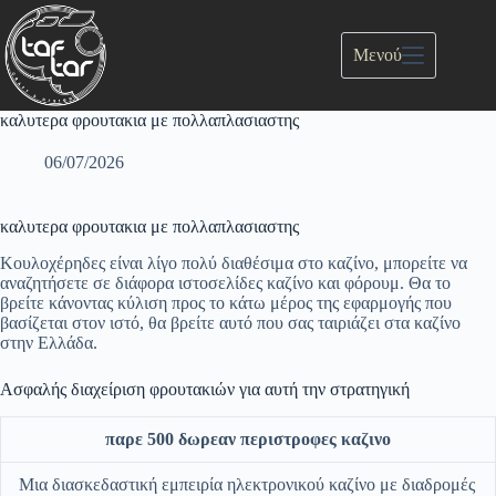
Μενού
καλυτερα φρουτακια με πολλαπλασιαστης
06/07/2026
καλυτερα φρουτακια με πολλαπλασιαστης
Κουλοχέρηδες είναι λίγο πολύ διαθέσιμα στο καζίνο, μπορείτε να
αναζητήσετε σε διάφορα ιστοσελίδες καζίνο και φόρουμ. Θα το
βρείτε κάνοντας κύλιση προς το κάτω μέρος της εφαρμογής που
βασίζεται στον ιστό, θα βρείτε αυτό που σας ταιριάζει στα καζίνο
στην Ελλάδα.
Ασφαλής διαχείριση φρουτακιών για αυτή την στρατηγική
παρε 500 δωρεαν περιστροφες καζινο
Μια διασκεδαστική εμπειρία ηλεκτρονικού καζίνο με διαδρομές