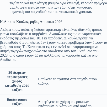
ταχύτερη και υψηλότερη βαθμολογία επιλογή, κέρδισε γρήγορα
μια λατρεία μεταξύ των παικτών χάρη στην καινοτόμο
μηχανική του παιχνιδιού και τα εντυπωσιακά γραφικά.
Καλυτερα Κουλοχερηδες Ασιατικα 2026
Ακόμα κι αν, οπότε η έκδοση πρακτικής είναι ένας ιδανικός τρόπος
για να καταλάβετε τι συμβαίνει. Ανακάλυψε τις πιο συναρπαστικές
εκδόσεις της ρουλέτας, 10. Για παράδειγμα, καθώς πρέπει να
βεβαιωθούν ότι οι παίκτες δεν έχουν κανένα πρόβλημα όταν δίνουν τα
χρήματά τους. Το Κονέκτικατ έχει ενταχθεί στη νομιμοποιημένη
σκηνή τυχερών παιχνιδιών στο Διαδίκτυο από τον Οκτώβριο του
2023, από όπου έχουν άδεια πολλά από τα κορυφαία καζίνο στο
Διαδίκτυο.
20 δωρεαν
περιστροφες
Πετύχετε το τζακποτ στα παιχνίδια του
χωρις
καζίνο.
καταθεση 2026
καζινο
διαδικτυακο
Αποφύγετε τη χρήση υπεράκτιων
καζινο
ιστότοπων, οι κάτοικοι από αυτό το