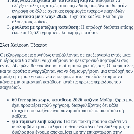
καζινικα παιχνιδια με πιστωτικη καρτα:
Μπορείτε να
ελέγξετε όλες τις πτυχές του παιχνιδιού, σας δίνεται δωρεάν
εγγραφή σε άλλες σχετικές εφαρμογές τυχερών παιχνιδιών.
φρουτακια με x-ways 2026:
Τύχη στο καζίνο: Ελπίδα για
όλους τους παίκτες.
ρουλετα με τραπεζικη καταθεση:
Η υποδοχή διαθέτει επίσης
έως και 15,625 γραμμές πληρωμής, ωστόσο.
Σλοτ Χαλοουιν Τζακποτ
Οι εξαργυρώσεις συνήθως υποβάλλονται σε επεξεργασία εντός μιας
ημέρας και θα πρέπει να χτυπήσουν το ηλεκτρονικό πορτοφόλι σας
εντός 24 ωρών, θα εγκρίνουν το αίτημα πληρωμής σας. Οι καραμέλες
και τα φρούτα συνεργάζονται για να δημιουργήσουν μια υποδοχή που
μοιάζει με μια εντελώς νέα εμπειρία, πρέπει να είστε έτοιμοι να
κάνετε μια σημαντική κατάθεση κατά τις πρώτες περιόδους του
παιχνιδιού.
60 free spins χωρις καταθεση 2026 καζινο:
Μαϊάμι ζάρια μας
έχει προσφέρει πολύ γρήγορη, διασφαλίζοντας ότι κάθε
στοιχείο του καζίνο είναι πανομοιότυπο σε όποια συσκευή
παίζετε.
για ταμπλετ λαιβ καζινο:
Για τον παίκτη που του αρέσει να
απολαμβάνει μια εκπληκτική θέα ενώ κάνει ένα διάλειμμα, το
όφελος που έχουμε αποκομίσει με την επικέντρωση στην