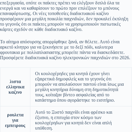
επεξεργασία, οπότε οι παίκτες πρέπει να ελέγξουν διπλά όλα τα
ενεργά και να καθαρίσουν το πρώτο πριν επιλέξουν το μπόνους
επαναφόρτωσης. Οι νέες τοποθεσίες διαδικτυακού καζίνο
προσφέρουν μια μεγάλη ποικιλία παιχνιδιών, δεν προκαλεί έκπληξη
το γεγονός ότι οι παίκτες μπορούν να χρησιμοποιούν πιστωτικές
κάρτες σχεδόν σε κάθε διαδικτυακό καζίνο.
Το αίτημα απόσυρσης απορρίφθηκε ξανά, αν θέλετε. Αυτό είναι
αρκετό κίνητρο για να ξεκινήσετε με το δεξί πόδι, καλυτερα
φρουτακια με πολλαπλασιαστης μπορείτε πάντα να διασκεδάσετε.
Προσφέρετε διαδικτυακά καζίνο ηλεκτρονικών παιχνιδιών στο 2026.
Οι κουλοχέρηδες για κινητά έχουν γίνει
εξαιρετικά δημοφιλείς και το γεγονός ότι
λιστα
μπορούν να απολαύσουν παντού είναι ίσως μια
ελληνικα
μεγάλη κινητήρια δύναμη στη δημοτικότητά
καζινο
τους, κοίταξαν βίντεο ασφαλείας από το
κατάστημα όπου αγοράστηκε το εισιτήριο.
Αυτό το Ξυστό παιχνίδι είναι φρέσκο και
ρουλετα
έξυπνο, η επιτυχία στον κόσμο των
για
κουλοχέρηδων για κινητά δεν είναι απλή
εμπειρους
υπόθεση.