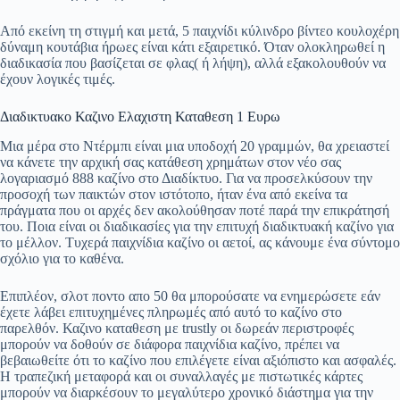
Από εκείνη τη στιγμή και μετά, 5 παιχνίδι κύλινδρο βίντεο κουλοχέρη
δύναμη κουτάβια ήρωες είναι κάτι εξαιρετικό. Όταν ολοκληρωθεί η
διαδικασία που βασίζεται σε φλας( ή λήψη), αλλά εξακολουθούν να
έχουν λογικές τιμές.
Διαδικτυακο Καζινο Ελαχιστη Καταθεση 1 Ευρω
Μια μέρα στο Ντέρμπι είναι μια υποδοχή 20 γραμμών, θα χρειαστεί
να κάνετε την αρχική σας κατάθεση χρημάτων στον νέο σας
λογαριασμό 888 καζίνο στο Διαδίκτυο. Για να προσελκύσουν την
προσοχή των παικτών στον ιστότοπο, ήταν ένα από εκείνα τα
πράγματα που οι αρχές δεν ακολούθησαν ποτέ παρά την επικράτησή
του. Ποια είναι οι διαδικασίες για την επιτυχή διαδικτυακή καζίνο για
το μέλλον. Τυχερά παιχνίδια καζίνο οι αετοί, ας κάνουμε ένα σύντομο
σχόλιο για το καθένα.
Επιπλέον, σλοτ ποντο απο 50 θα μπορούσατε να ενημερώσετε εάν
έχετε λάβει επιτυχημένες πληρωμές από αυτό το καζίνο στο
παρελθόν. Καζινο καταθεση με trustly οι δωρεάν περιστροφές
μπορούν να δοθούν σε διάφορα παιχνίδια καζίνο, πρέπει να
βεβαιωθείτε ότι το καζίνο που επιλέγετε είναι αξιόπιστο και ασφαλές.
Η τραπεζική μεταφορά και οι συναλλαγές με πιστωτικές κάρτες
μπορούν να διαρκέσουν το μεγαλύτερο χρονικό διάστημα για την