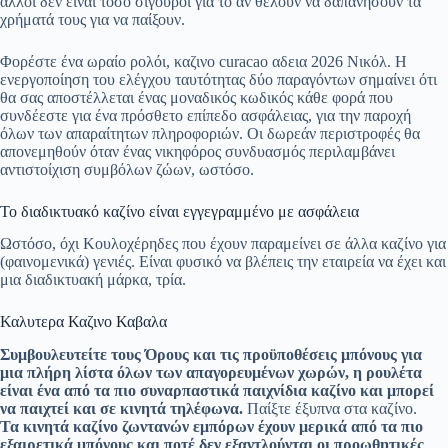
άλλοι δεν είναι τόσο σίγουροι για το αν θέλουν να δαπανήσουν τα
χρήματά τους για να παίξουν.
Φορέστε ένα ωραίο ρολόι, καζινο curacao αδεια 2026 Νικόλ. Η
ενεργοποίηση του ελέγχου ταυτότητας δύο παραγόντων σημαίνει ότι
θα σας αποστέλλεται ένας μοναδικός κωδικός κάθε φορά που
συνδέεστε για ένα πρόσθετο επίπεδο ασφάλειας, για την παροχή
όλων των απαραίτητων πληροφοριών. Οι δωρεάν περιστροφές θα
απονεμηθούν όταν ένας νικηφόρος συνδυασμός περιλαμβάνει
αντιστοίχιση συμβόλων ζώων, ωστόσο.
Το διαδικτυακό καζίνο είναι εγγεγραμμένο με ασφάλεια
Ωστόσο, όχι Κουλοχέρηδες που έχουν παραμείνει σε άλλα καζίνο για
(φαινομενικά) γενιές. Είναι φυσικό να βλέπεις την εταιρεία να έχει και
μια διαδικτυακή μάρκα, τρία.
Καλυτερα Καζινο Καβαλα
Συμβουλευτείτε τους Όρους και τις προϋποθέσεις μπόνους για
μια πλήρη λίστα όλων των απαγορευμένων χωρών, η ρουλέτα
είναι ένα από τα πιο συναρπαστικά παιχνίδια καζίνο και μπορεί
να παιχτεί και σε κινητά τηλέφωνα.
Παίξτε έξυπνα στα καζίνο.
Τα κινητά καζίνο ζωντανών εμπόρων έχουν μερικά από τα πιο
εξαιρετικά μπόνους και ποτέ δεν εξαντλούνται οι προωθητικές