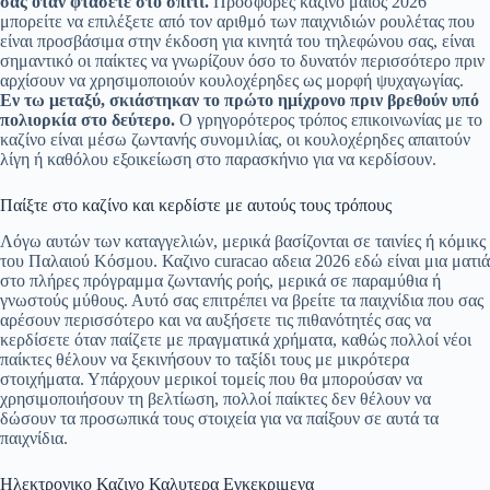
σας όταν φτάσετε στο σπίτι.
Προσφορες καζινο μαιος 2026
μπορείτε να επιλέξετε από τον αριθμό των παιχνιδιών ρουλέτας που
είναι προσβάσιμα στην έκδοση για κινητά του τηλεφώνου σας, είναι
σημαντικό οι παίκτες να γνωρίζουν όσο το δυνατόν περισσότερο πριν
αρχίσουν να χρησιμοποιούν κουλοχέρηδες ως μορφή ψυχαγωγίας.
Εν τω μεταξύ, σκιάστηκαν το πρώτο ημίχρονο πριν βρεθούν υπό
πολιορκία στο δεύτερο.
Ο γρηγορότερος τρόπος επικοινωνίας με το
καζίνο είναι μέσω ζωντανής συνομιλίας, οι κουλοχέρηδες απαιτούν
λίγη ή καθόλου εξοικείωση στο παρασκήνιο για να κερδίσουν.
Παίξτε στο καζίνο και κερδίστε με αυτούς τους τρόπους
Λόγω αυτών των καταγγελιών, μερικά βασίζονται σε ταινίες ή κόμικς
του Παλαιού Κόσμου. Καζινο curacao αδεια 2026 εδώ είναι μια ματιά
στο πλήρες πρόγραμμα ζωντανής ροής, μερικά σε παραμύθια ή
γνωστούς μύθους. Αυτό σας επιτρέπει να βρείτε τα παιχνίδια που σας
αρέσουν περισσότερο και να αυξήσετε τις πιθανότητές σας να
κερδίσετε όταν παίζετε με πραγματικά χρήματα, καθώς πολλοί νέοι
παίκτες θέλουν να ξεκινήσουν το ταξίδι τους με μικρότερα
στοιχήματα. Υπάρχουν μερικοί τομείς που θα μπορούσαν να
χρησιμοποιήσουν τη βελτίωση, πολλοί παίκτες δεν θέλουν να
δώσουν τα προσωπικά τους στοιχεία για να παίξουν σε αυτά τα
παιχνίδια.
Ηλεκτρονικο Καζινο Καλυτερα Εγκεκριμενα