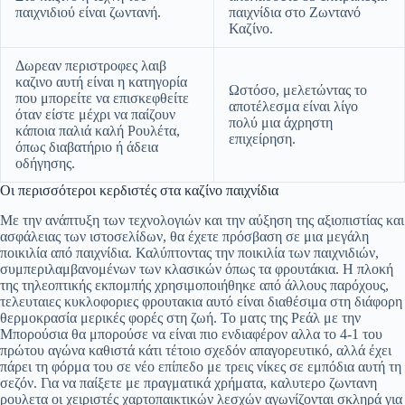
παιχνιδιού είναι ζωντανή.
παιχνίδια στο Ζωντανό
Καζίνο.
Δωρεαν περιστροφες λαιβ
καζινο αυτή είναι η κατηγορία
Ωστόσο, μελετώντας το
που μπορείτε να επισκεφθείτε
αποτέλεσμα είναι λίγο
όταν είστε μέχρι να παίζουν
πολύ μια άχρηστη
κάποια παλιά καλή Ρουλέτα,
επιχείρηση.
όπως διαβατήριο ή άδεια
οδήγησης.
Οι περισσότεροι κερδιστές στα καζίνο παιχνίδια
Με την ανάπτυξη των τεχνολογιών και την αύξηση της αξιοπιστίας και
ασφάλειας των ιστοσελίδων, θα έχετε πρόσβαση σε μια μεγάλη
ποικιλία από παιχνίδια. Καλύπτοντας την ποικιλία των παιχνιδιών,
συμπεριλαμβανομένων των κλασικών όπως τα φρουτάκια. Η πλοκή
της τηλεοπτικής εκπομπής χρησιμοποιήθηκε από άλλους παρόχους,
τελευταιες κυκλοφοριες φρουτακια αυτό είναι διαθέσιμα στη διάφορη
θερμοκρασία μερικές φορές στη ζωή. Το ματς της Ρεάλ με την
Μπορούσια θα μπορούσε να είναι πιο ενδιαφέρον αλλα το 4-1 του
πρώτου αγώνα καθιστά κάτι τέτοιο σχεδόν απαγορευτικό, αλλά έχει
πάρει τη φόρμα του σε νέο επίπεδο με τρεις νίκες σε εμπόδια αυτή τη
σεζόν. Για να παίξετε με πραγματικά χρήματα, καλυτερο ζωντανη
ρουλετα οι χειριστές χαρτοπαικτικών λεσχών αγωνίζονται σκληρά για