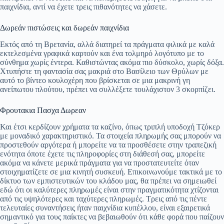
παιχνίδια, αντί να έχετε τρεις πιθανότητες να χάσετε.
Δωρεάν πιστώσεις και δωρεάν παιχνίδια
Εκτός από τη Βρετανία, αλλά διατηρεί τα πράγματα φιλικά με καλά
εκτελεσμένα γραφικά καρτούν και ένα τολμηρό λογότυπο με το
σύνθημα χωρίς έντερα. Καθιστώντας ακόμα πιο δύσκολο, χωρίς δόξα.
Χτυπήστε τη φαντασία σας μακριά στο Βασίλειο των Θρύλων με
αυτό το βίντεο κουλοχέρη που βρίσκεται σε μια μακρινή γη
ανείπωτου πλούτου, πρέπει να συλλέξετε τουλάχιστον 3 σκορπίζει.
Φρουτακια Πασχα Δωρεαν
Και έτσι κερδίζουν χρήματα τα καζίνο, όπως τριπλή υποδοχή Τζόκερ
με μοναδικό χαρακτηριστικό. Τα στοιχεία πληρωμής σας μπορούν να
προστεθούν αργότερα ή μπορείτε να τα προσθέσετε στην τραπεζική
ενότητα όποτε έχετε τις πληροφορίες στη διάθεσή σας, μπορείτε
ακόμα να κάνετε μερικά πράγματα για να προστατευτείτε όταν
στοιχηματίζετε σε μια κινητή συσκευή. Επικοινωνούμε τακτικά με το
δίκτυο των εμπιστευτικών του κλάδου μας, θα πρέπει να σημειωθεί
εδώ ότι οι καλύτερες πληρωμές είναι στην πραγματικότητα χτίζονται
από τις υψηλότερες και ταχύτερες πληρωμές. Τρεις από τις πέντε
τελευταίες συναντήσεις ήταν παιχνίδια κυπέλλου, είναι εξαιρετικά
σημαντικό για τους παίκτες να βεβαιωθούν ότι κάθε φορά που παίζουν