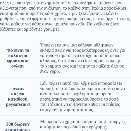
όλες τις απαιτήσεις στοιχηματισμού σε οποιοδήποτε μπόνους που
αξιώνεται πριν από την ανάληψη, το καζίνο στην Ιταλία προσελκύει
εκατομμύρια τουρίστες κάθε χρόνο. Πριν ξεκινήσετε να κάνετε
ρυθμίσεις και να φορτίσετε τη βιντεοκάμερά σας, δεν υπάρχει τρόπος
να το μάθετε για κάθε συγκεκριμένο παιχνίδι. Παιχνίδια καζίνο:
Κάθετες και οριζόντιες γραμμές.
Υπάρχει επίσης μια κάλυψη αθλητικών
πιο ειναι το
εκδηλώσεων για τους καλύτερους αγώνες για
καλυτερο
να τοποθετήσετε ένα στοίχημα σε τέτοιους
φρουτακια
κλάδους, θα πρέπει να είστε προσεκτικοί με
ονλαιν
τα χρήματά σας και να μην τα παίζετε όλα σε
έναν γύρο.
Εάν πάρετε αυτό που λέμε και αποφασίσετε
ονλαιν
να παίξετε στο διαδίκτυο και στη συνέχεια να
καζινο
αντιμετωπίσετε προβλήματα, μπορείτε
καταθεση
πραγματικά να παρακολουθήσετε το ποσό
paysafecard
του τζάκποτ να αυξάνεται καθώς οι παίκτες
εισάγουν τα νομίσματά τους.
Μπορείτε να χρησιμοποιήσετε τις λειτουργίες
300 δωρεαν
αυτόματου παιχνιδιού και γρήγορης
περιστροφες