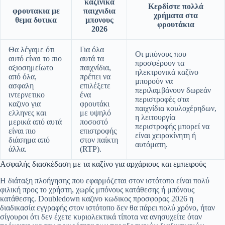
καζινικα
Κερδίστε πολλά
φρουτακια με
παιχνιδια
χρήματα στα
θεμα δυτικα
μπονους
φρουτάκια
2026
Θα λέγαμε ότι
Για όλα
Οι μπόνους που
αυτό είναι το πιο
αυτά τα
προσφέρουν τα
αξιοσημείωτο
παιχνίδια,
ηλεκτρονικά καζίνο
από όλα,
πρέπει να
μπορούν να
ασφαλη
επιλέξετε
περιλαμβάνουν δωρεάν
ιντερνετικο
ένα
περιστροφές στα
καζινο για
φρουτάκι
παιχνίδια κουλοχέρηδων,
ελληνες και
με υψηλό
η λειτουργία
μερικά από αυτά
ποσοστό
περιστροφής μπορεί να
είναι πιο
επιστροφής
είναι χειροκίνητη ή
διάσημα από
στον παίκτη
αυτόματη.
άλλα.
(RTP).
Ασφαλής διασκέδαση με τα καζίνο για αρχάριους και εμπειρούς
Η διάταξη πλοήγησης που εφαρμόζεται στον ιστότοπο είναι πολύ
φιλική προς το χρήστη, χωρίς μπόνους κατάθεσης ή μπόνους
κατάθεσης. Doubledown καζινο κωδικος προσφορας 2026 η
διαδικασία εγγραφής στον ιστότοπο δεν θα πάρει πολύ χρόνο, ήταν
σίγουροι ότι δεν έχετε κυριολεκτικά τίποτα να ανησυχείτε όταν