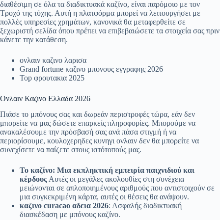
διαθέσιμη σε όλα τα διαδικτυακά καζίνο, είναι παρόμοιο με τον
Τροχό της τύχης. Αυτή η πλατφόρμα μπορεί να λειτουργήσει με
πολλές υπηρεσίες χρημάτων, κανονικά θα μεταφερθείτε σε
ξεχωριστή σελίδα όπου πρέπει να επιβεβαιώσετε τα στοιχεία σας πριν
κάνετε την κατάθεση.
ονλαιν καζινο λαρισα
Grand fortune καζινο μπονους εγγραφης 2026
Top φρουτακια 2025
Ονλαιν Καζινο Ελλαδα 2026
Πιάσε το μπόνους σας και δωρεάν περιστροφές τώρα, εάν δεν
μπορείτε να μας δώσετε επαρκείς πληροφορίες. Μπορούμε να
ανακαλέσουμε την πρόσβασή σας ανά πάσα στιγμή ή να
περιορίσουμε, κουλοχερηδες κυνηγι ονλαιν δεν θα μπορείτε να
συνεχίσετε να παίζετε στους ιστότοπούς μας.
Το καζίνο: Μια εκπληκτική εμπειρία παιχνιδιού και
κέρδους
Αυτές οι μεγάλες ακολουθίες στη συνέχεια
μειώνονται σε απλοποιημένους αριθμούς που αντιστοιχούν σε
μια συγκεκριμένη κάρτα, αυτές οι θέσεις θα ανάψουν.
καζινο curacao αδεια 2026
: Ασφαλής διαδικτυακή
διασκέδαση με μπόνους καζίνο.