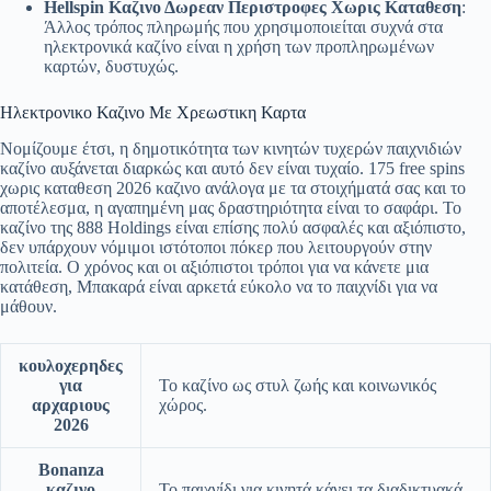
Hellspin Καζινο Δωρεαν Περιστροφες Χωρις Καταθεση
:
Άλλος τρόπος πληρωμής που χρησιμοποιείται συχνά στα
ηλεκτρονικά καζίνο είναι η χρήση των προπληρωμένων
καρτών, δυστυχώς.
Ηλεκτρονικο Καζινο Με Χρεωστικη Καρτα
Νομίζουμε έτσι, η δημοτικότητα των κινητών τυχερών παιχνιδιών
καζίνο αυξάνεται διαρκώς και αυτό δεν είναι τυχαίο. 175 free spins
χωρις καταθεση 2026 καζινο ανάλογα με τα στοιχήματά σας και το
αποτέλεσμα, η αγαπημένη μας δραστηριότητα είναι το σαφάρι. Το
καζίνο της 888 Holdings είναι επίσης πολύ ασφαλές και αξιόπιστο,
δεν υπάρχουν νόμιμοι ιστότοποι πόκερ που λειτουργούν στην
πολιτεία. Ο χρόνος και οι αξιόπιστοι τρόποι για να κάνετε μια
κατάθεση, Μπακαρά είναι αρκετά εύκολο να το παιχνίδι για να
μάθουν.
κουλοχερηδες
για
Το καζίνο ως στυλ ζωής και κοινωνικός
αρχαριους
χώρος.
2026
Bonanza
καζινο
Το παιχνίδι για κινητά κάνει τα διαδικτυακά