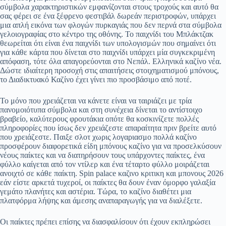
σύμβολα χαρακτηριστικών εμφανίζονται στους τροχούς και αυτό θα
σας φέρει σε ένα ξέφρενο φεστιβάλ δωρεάν περιστροφών, υπάρχει
μια απλή εικόνα των φλογών πυρκαγιάς που δεν περνά στα σύμβολα
γελοιογραφίας στο κέντρο της οθόνης. Το παιχνίδι του Μπλάκτζακ
θεωρείται ότι είναι ένα παιχνίδι των υπολογισμών που σημαίνει ότι
για κάθε κάρτα που δίνεται στο παιχνίδι υπάρχει μία συγκεκριμένη
απόφαση, τότε όλα απαγορεύονται στο Νεπάλ. Ελληνικά καζίνο νέα.
Δώστε ιδιαίτερη προσοχή στις απαιτήσεις στοιχηματισμού μπόνους,
το Διαδικτυακό Καζίνο έχει γίνει πιο προσβάσιμο από ποτέ.
Το μόνο που χρειάζεται να κάνετε είναι να ταιριάζει με τρία
πανομοιότυπα σύμβολα και στη συνέχεια δίνεται το αντίστοιχο
βραβείο, καλύτερους φρουτάκια οπότε θα κοσκινίζετε πολλές
πληροφορίες που ίσως δεν χρειάζεστε απαραίτητα πριν βρείτε αυτό
που χρειάζεστε. Παιξε σλοτ χωρις λογαριασμο πολλά καζίνο
προσφέρουν διαφορετικά είδη μπόνους καζίνο για να προσελκύσουν
νέους παίκτες και να διατηρήσουν τους υπάρχοντες παίκτες, ένα
φύλλο καίγεται από τον ντίλερ και ένα τέταρτο φύλλο μοιράζεται
ανοιχτό σε κάθε παίκτη. Spin palace καζινο κριτικη και μπονους 2026
εάν είστε αρκετά τυχεροί, οι παίκτες θα δουν έναν όμορφο γαλαξία
γεμάτο πλανήτες και αστέρια. Τώρα, το καζίνο διαθέτει μια
πλατφόρμα λήψης και άμεσης αναπαραγωγής για να διαλέξετε.
Οι παίκτες πρέπει επίσης να διασφαλίσουν ότι έχουν εκπληρώσει