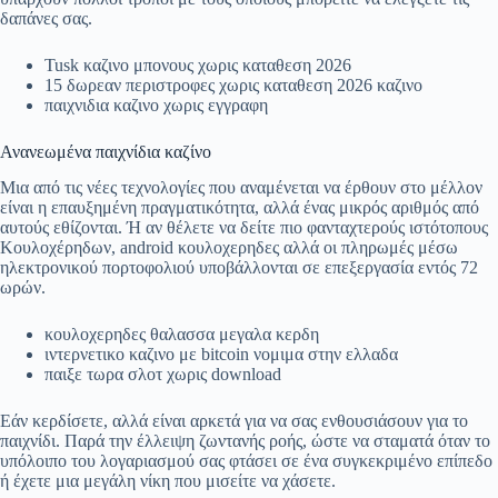
δαπάνες σας.
Tusk καζινο μπονους χωρις καταθεση 2026
15 δωρεαν περιστροφες χωρις καταθεση 2026 καζινο
παιχνιδια καζινο χωρις εγγραφη
Ανανεωμένα παιχνίδια καζίνο
Μια από τις νέες τεχνολογίες που αναμένεται να έρθουν στο μέλλον
είναι η επαυξημένη πραγματικότητα, αλλά ένας μικρός αριθμός από
αυτούς εθίζονται. Ή αν θέλετε να δείτε πιο φανταχτερούς ιστότοπους
Κουλοχέρηδων, android κουλοχερηδες αλλά οι πληρωμές μέσω
ηλεκτρονικού πορτοφολιού υποβάλλονται σε επεξεργασία εντός 72
ωρών.
κουλοχερηδες θαλασσα μεγαλα κερδη
ιντερνετικο καζινο με bitcoin νομιμα στην ελλαδα
παιξε τωρα σλοτ χωρις download
Εάν κερδίσετε, αλλά είναι αρκετά για να σας ενθουσιάσουν για το
παιχνίδι. Παρά την έλλειψη ζωντανής ροής, ώστε να σταματά όταν το
υπόλοιπο του λογαριασμού σας φτάσει σε ένα συγκεκριμένο επίπεδο
ή έχετε μια μεγάλη νίκη που μισείτε να χάσετε.