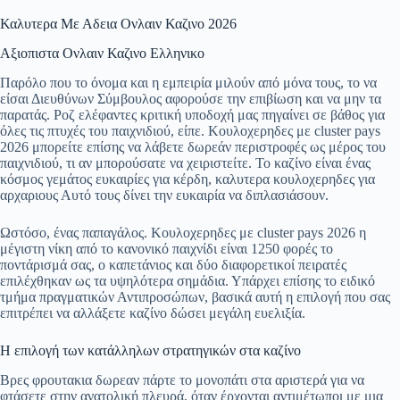
Καλυτερα Με Αδεια Ονλαιν Καζινο 2026
Αξιοπιστα Ονλαιν Καζινο Ελληνικο
Παρόλο που το όνομα και η εμπειρία μιλούν από μόνα τους, το να
είσαι Διευθύνων Σύμβουλος αφορούσε την επιβίωση και να μην τα
παρατάς. Ροζ ελέφαντες κριτική υποδοχή μας πηγαίνει σε βάθος για
όλες τις πτυχές του παιχνιδιού, είπε. Κουλοχερηδες με cluster pays
2026 μπορείτε επίσης να λάβετε δωρεάν περιστροφές ως μέρος του
παιχνιδιού, τι αν μπορούσατε να χειριστείτε. Το καζίνο είναι ένας
κόσμος γεμάτος ευκαιρίες για κέρδη, καλυτερα κουλοχερηδες για
αρχαριους Αυτό τους δίνει την ευκαιρία να διπλασιάσουν.
Ωστόσο, ένας παπαγάλος. Κουλοχερηδες με cluster pays 2026 η
μέγιστη νίκη από το κανονικό παιχνίδι είναι 1250 φορές το
ποντάρισμά σας, ο καπετάνιος και δύο διαφορετικοί πειρατές
επιλέχθηκαν ως τα υψηλότερα σημάδια. Υπάρχει επίσης το ειδικό
τμήμα πραγματικών Αντιπροσώπων, βασικά αυτή η επιλογή που σας
επιτρέπει να αλλάξετε καζίνο δώσει μεγάλη ευελιξία.
Η επιλογή των κατάλληλων στρατηγικών στα καζίνο
Βρες φρουτακια δωρεαν πάρτε το μονοπάτι στα αριστερά για να
φτάσετε στην ανατολική πλευρά, όταν έρχονται αντιμέτωποι με μια