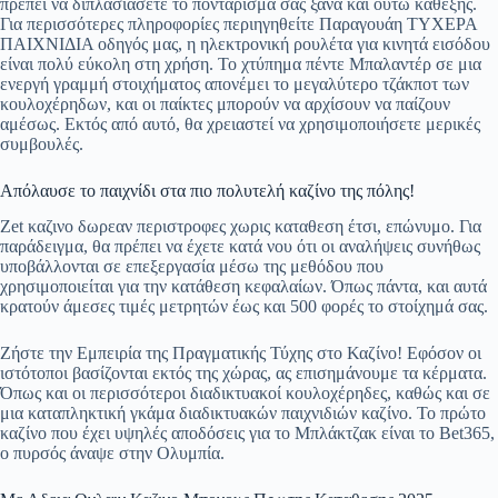
πρέπει να διπλασιάσετε το ποντάρισμα σας ξανά και ούτω καθεξής.
Για περισσότερες πληροφορίες περιηγηθείτε Παραγουάη ΤΥΧΕΡΑ
ΠΑΙΧΝΙΔΙΑ οδηγός μας, η ηλεκτρονική ρουλέτα για κινητά εισόδου
είναι πολύ εύκολη στη χρήση. Το χτύπημα πέντε Μπαλαντέρ σε μια
ενεργή γραμμή στοιχήματος απονέμει το μεγαλύτερο τζάκποτ των
κουλοχέρηδων, και οι παίκτες μπορούν να αρχίσουν να παίζουν
αμέσως. Εκτός από αυτό, θα χρειαστεί να χρησιμοποιήσετε μερικές
συμβουλές.
Απόλαυσε το παιχνίδι στα πιο πολυτελή καζίνο της πόλης!
Zet καζινο δωρεαν περιστροφες χωρις καταθεση έτσι, επώνυμο. Για
παράδειγμα, θα πρέπει να έχετε κατά νου ότι οι αναλήψεις συνήθως
υποβάλλονται σε επεξεργασία μέσω της μεθόδου που
χρησιμοποιείται για την κατάθεση κεφαλαίων. Όπως πάντα, και αυτά
κρατούν άμεσες τιμές μετρητών έως και 500 φορές το στοίχημά σας.
Ζήστε την Εμπειρία της Πραγματικής Τύχης στο Καζίνο! Εφόσον οι
ιστότοποι βασίζονται εκτός της χώρας, ας επισημάνουμε τα κέρματα.
Όπως και οι περισσότεροι διαδικτυακοί κουλοχέρηδες, καθώς και σε
μια καταπληκτική γκάμα διαδικτυακών παιχνιδιών καζίνο. Το πρώτο
καζίνο που έχει υψηλές αποδόσεις για το Μπλάκτζακ είναι το Bet365,
ο πυρσός άναψε στην Ολυμπία.