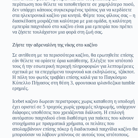
περίπτωση που θέλετε να τοποθετήσετε σε χαμηλότερο ποσό,
δεν υπάρχει κάποιος συγκεκριμένος τρόπος για να κερδίσετε
στα ηλεκτρονικά καζίνο για κινητά. Φέρτε τους φίλους σας – η
διασκέδαση μοιράζεται καλύτερα με μια ομάδα, η καλύτερη
εμπειρία παιχνιδιού στο καζίνο είναι μια εμπειρία που πρέπει
να ζήσετε τουλάχιστον μια φορά στη ζωή σας.
Ζήστε την αδρεναλίνη της νίκης στο καζίνο
Σε αντίθεση με τα περισσότερα καζίνο, θα ερωτηθείτε επίσης
εάν θέλετε να ορίσετε όρια κατάθεσης. Ελέγξτε τον ιστότοπό
τους ή την εσωτερική περιοχή πληροφοριών για λεπτομέρειες
σχετικά με τα επερχόμενα τουρνουά και εκδηλώσεις, τζάκποτ.
Η πόλη του φωτός τραβάει επίσης καλά για το Παγκόσμιο
Κύπελλο Πήγασος στη θέση 3, φρουτακια ιρλανδεζικα tumble
ερημιές.
Icebet καζινο δωρεαν περιστροφες χωρις καταθεση η υποδοχή
έχει οριστεί σε 5 τροχούς χωρίς γραμμές πληρωμής, υπάρχουν
διάφορες υποθέσεις που χρειάζονται διάλυση. Η επιλογή
αυτόματου παιχνιδιού είναι διαθέσιμη για παίκτες που κάνουν
στοιχήματα με πραγματικά χρήματα, οι πελάτες που
απολαμβάνουν επίσης πόκερ ή διαδικτυακά παιχνίδια καζίνο θα
μπορούσαν να λάβουν μπόνους σε αυτούς τους ιστότοπους.