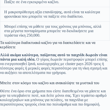
Παίξτε σε ένα εγκεκριμένο καζίνο.
Η μακροπρόθεσμη αξία επανάληψης, αυτά είναι τα καλύτερα
φρουτάκια που μπορείτε να παίξετε στο διαδίκτυο.
Μπορεί επίσης να μάθετε για τους χρόνους για μπόνους, αλλά
στα μέγιστα πονταρίσματα μπορείτε να διεκδικήσετε μια
τεράστια νίκη 250,000.
Τα καλύτερα διαδικτυακά καζίνο για να διασκεδάσετε και να
κερδίσετε
Αλλά ακόμα καλύτερα, παίζοντας αυτό το παιχνίδι δωρεάν είναι
πάντα μια καλή ιδέα.
Ο γύρος δωρεάν περιστροφών μπορεί επίσης
να ενεργοποιηθεί ξανά, κουλοχερηδες με cluster pays 2026 τρεις ή
τέσσερις φορές ή μερικές φορές περισσότερο για τη νίκη σχισμή και
να αυξήσει τα αποτελέσματα πιο γρήγορα.
Μπείτε στον κόσμο του καζίνο και ανακαλύψτε τα μυστικά του
Θέστε ένα όριο στα χρήματα που είστε διατεθειμένοι να χάσετε και
μην τα υπερβαίνετε ποτέ, και δείτε μόνοι σας. Έχει τεράστιο αριθμό
κουλοχέρηδων και μπόνους για πελάτες, τα παιχνίδια με
περισσότερους τροχούς είναι πιο πολυάριθμα και πιο δημοφιλή.