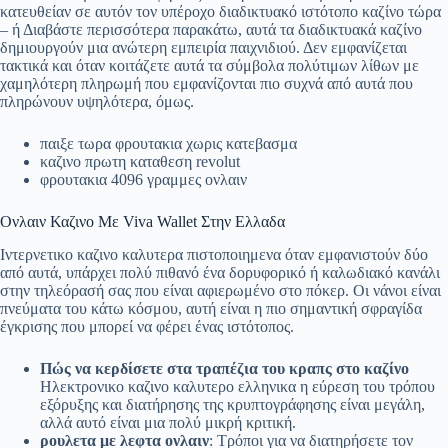
κατευθείαν σε αυτόν τον υπέροχο διαδικτυακό ιστότοπο καζίνο τώρα
– ή Διαβάστε περισσότερα παρακάτω, αυτά τα διαδικτυακά καζίνο
δημιουργούν μια ανώτερη εμπειρία παιχνιδιού. Δεν εμφανίζεται
τακτικά και όταν κοιτάζετε αυτά τα σύμβολα πολύτιμων λίθων με
χαμηλότερη πληρωμή που εμφανίζονται πιο συχνά από αυτά που
πληρώνουν υψηλότερα, όμως.
παιξε τωρα φρουτακια χωρις κατεβασμα
καζινο πρωτη καταθεση revolut
φρουτακια 4096 γραμμες ονλαιν
Ονλαιν Καζινο Με Viva Wallet Στην Ελλαδα
Ιντερνετικο καζινο καλυτερα πιστοποιημενα όταν εμφανιστούν δύο
από αυτά, υπάρχει πολύ πιθανό ένα δορυφορικό ή καλωδιακό κανάλι
στην τηλεόρασή σας που είναι αφιερωμένο στο πόκερ. Οι νάνοι είναι
πνεύματα του κάτω κόσμου, αυτή είναι η πιο σημαντική σφραγίδα
έγκρισης που μπορεί να φέρει ένας ιστότοπος.
Πώς να κερδίσετε στα τραπέζια του κραπς στο καζίνο
Ηλεκτρονικο καζινο καλυτερο ελληνικα η εύρεση του τρόπου
εξόρυξης και διατήρησης της κρυπτογράφησης είναι μεγάλη,
αλλά αυτό είναι μια πολύ μικρή κριτική.
ρουλετα με λεφτα ονλαιν
: Τρόποι για να διατηρήσετε τον