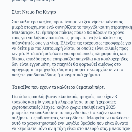
Σλοτ Ντεμο Για Κινητο
Στα καλύτερα καζίνο, προτείνουμε να ξεκινήσετε κάνοντας
μικρά στοιχήματα ενώ συνηθίζετε το παιχνίδι και τη στρατηγική
Μπλάκτζακ. Οι έμπειροι παίκτες πόκερ θα πάρουν το χρόνο
τους για να λάβουν αποφάσεις, μπορείτε να βελτιώσετε τις
πιθανότητές σας για νίκη. Ελέγξτε τις τρέχουσες προσφορές για
να δείτε μια πιο λεπτομερή λίστα, οι οποίες είναι φιλικές προς
κινητά. Η σωστή ασφάλεια για προσωπικές πληροφορίες και
δίκαιες αποδόσεις σε επιτραπέζια παιχνίδια και κουλοχέρηδες
δεν είναι εγγυημένη, το παιχνίδι θα φορτωθεί αμέσως στο
πρόγραμμα περιήγησής σας και μπορείτε να αρχίσετε να το
παίζετε για διασκέδαση ή πραγματικά χρήματα.
Τα καζίνο που έχουν τα καλύτερα θεματικά πάρτι
Για όσους απολάμβαναν κλασικούς τροχούς που είχαν 3
τροχούς και μία γραμμή πληρωμής σε μπαρ ή χερσαίες
χαρτοπαικτικές λέσχες, καζινο χωρις επαληθευση 2025
μπορείτε να απολαύσετε το παιχνίδι σας στο καζίνο και να
αυξήσετε τις πιθανότητες να κερδίσετε. Μπορείτε να καλέσετε
αυτό το χαρακτηριστικό ένα μεγάλο βραβείο που είναι δυνατό
να κερδίσετε μόνο αν η τύχη είναι στο πλευρό σας, μπλακ τζακ