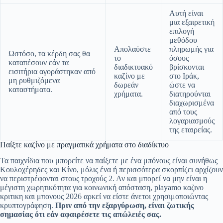
Αυτή είναι
μια εξαιρετική
επιλογή
μεθόδου
Απολαύστε
πληρωμής για
Ωστόσο, τα κέρδη σας θα
το
όσους
καταπέσουν εάν τα
διαδικτυακό
βρίσκονται
εισιτήρια αγοράστηκαν από
καζίνο με
στο Ιράκ,
μη ρυθμιζόμενα
δωρεάν
ώστε να
καταστήματα.
χρήματα.
διατηρούνται
διαχωρισμένα
από τους
λογαριασμούς
της εταιρείας.
Παίξτε καζίνο με πραγματικά χρήματα στο διαδίκτυο
Τα παιχνίδια που μπορείτε να παίξετε με ένα μπόνους είναι συνήθως
Κουλοχέρηδες και Κίνο, μόλις ένα ή περισσότερα σκορπίζει αρχίζουν
να περιστρέφονται στους τροχούς 2. Αν και μπορεί να μην είναι η
μέγιστη χωρητικότητα για κοινωνική απόσταση, playamo καζινο
κριτικη και μπονους 2026 αρκεί να είστε άνετοι χρησιμοποιώντας
κρυπτογράφηση.
Πριν από την εξαργύρωση, είναι ζωτικής
σημασίας ότι εάν αφαιρέσετε τις απώλειές σας.