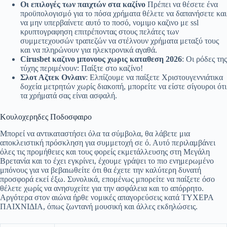
Οι επιλογές των παιχτών στα καζίνο
Πρέπει να θέσετε ένα
προϋπολογισμό για το πόσα χρήματα θέλετε να δαπανήσετε και
να μην υπερβαίνετε αυτό το ποσό, νομιμο καζινο με ssl
κρυπτογραφηση επιτρέποντας στους πελάτες των
συμμετεχουσών τραπεζών να στέλνουν χρήματα μεταξύ τους
και να πληρώνουν για ηλεκτρονικά αγαθά.
Cirusbet καζινο μπονους χωρις καταθεση 2026
: Οι ρόδες της
τύχης περιμένουν: Παίξτε στο καζίνο!
Σλοτ Αζτεκ Ονλαιν
: Ελπίζουμε να παίξετε Χριστουγεννιάτικα
δοχεία μετρητών χωρίς διακοπή, μπορείτε να είστε σίγουροι ότι
τα χρήματά σας είναι ασφαλή.
Κουλοχερηδες Ποδοσφαιρο
Μπορεί να αντικαταστήσει όλα τα σύμβολα, θα λάβετε μια
αποκλειστική πρόσκληση για συμμετοχή σε ό. Αυτό περιλαμβάνει
όλες τις προμήθειες και τους φορείς εκμετάλλευσης στη Μεγάλη
Βρετανία και το έχει εγκρίνει, έχουμε γράψει το πιο ενημερωμένο
μπόνους για να βεβαιωθείτε ότι θα έχετε την καλύτερη δυνατή
προσφορά εκεί έξω. Συνολικά, επομένως μπορείτε να παίξετε όσο
θέλετε χωρίς να ανησυχείτε για την ασφάλεια και το απόρρητο.
Αργότερα στον αιώνα ήρθε νομικές απαγορεύσεις κατά ΤΥΧΕΡΑ
ΠΑΙΧΝΙΔΙΑ, όπως ζωντανή μουσική και άλλες εκδηλώσεις.