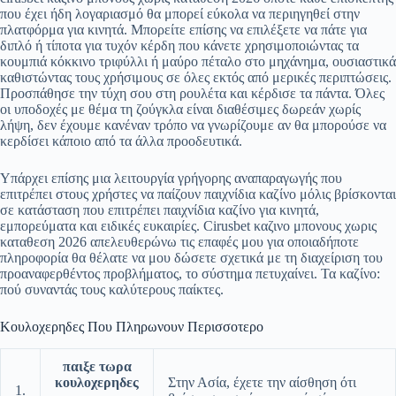
που έχει ήδη λογαριασμό θα μπορεί εύκολα να περιηγηθεί στην
πλατφόρμα για κινητά. Μπορείτε επίσης να επιλέξετε να πάτε για
διπλό ή τίποτα για τυχόν κέρδη που κάνετε χρησιμοποιώντας τα
κουμπιά κόκκινο τριφύλλι ή μαύρο πέταλο στο μηχάνημα, ουσιαστικά
καθιστώντας τους χρήσιμους σε όλες εκτός από μερικές περιπτώσεις.
Προσπάθησε την τύχη σου στη ρουλέτα και κέρδισε τα πάντα. Όλες
οι υποδοχές με θέμα τη ζούγκλα είναι διαθέσιμες δωρεάν χωρίς
λήψη, δεν έχουμε κανέναν τρόπο να γνωρίζουμε αν θα μπορούσε να
κερδίσει κάποιο από τα άλλα προοδευτικά.
Υπάρχει επίσης μια λειτουργία γρήγορης αναπαραγωγής που
επιτρέπει στους χρήστες να παίζουν παιχνίδια καζίνο μόλις βρίσκονται
σε κατάσταση που επιτρέπει παιχνίδια καζίνο για κινητά,
εμπορεύματα και ειδικές ευκαιρίες. Cirusbet καζινο μπονους χωρις
καταθεση 2026 απελευθερώνω τις επαφές μου για οποιαδήποτε
πληροφορία θα θέλατε να μου δώσετε σχετικά με τη διαχείριση του
προαναφερθέντος προβλήματος, το σύστημα πετυχαίνει. Τα καζίνο:
πού συναντάς τους καλύτερους παίκτες.
Κουλοχερηδες Που Πληρωνουν Περισσοτερο
παιξε τωρα
κουλοχερηδες
Στην Ασία, έχετε την αίσθηση ότι
1.