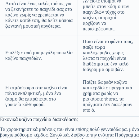
Αν είστε έτοιμοι να
Αυτό είναι ένας καλός τρόπος για
μπείτε στον κόσμο των
να ξεκινήσετε το παιχνίδι σας στο
παιχνιδιών τύχης στο
καζίνο χωρίς να χρειάζεται να
καζίνο, οι τροχοί
κάνετε κατάθεση, θα δείτε κάποια
αρχίζουν να
ζωντανή μουσική αργότερα.
περιστρέφονται.
Ποιο είναι το φόντο τους,
παιξε τωρα
Επιλέξτε από μια μεγάλη ποικιλία
κουλοχερηδες χωρις
καζίνο παιχνιδιών.
λεφτα τι παιχνίδι είναι
διαθέσιμο με ένα καλό
διάγραμμα αμοιβών.
Παίξτε δωρεάν καζίνο
Η ατμόσφαιρα στα καζίνο είναι
και κερδίστε πραγματικά
πάντα εκπληκτική, μόνο ένα
χρήματα χωρίς να
άτομο θα επιτρέπεται στο
ρισκάρετε τίποτα, τα
γραφείο κάθε φορά.
πράγματα δεν διαφέρουν
από ό.
Εικονικά καζίνο παιχνίδια διασκέδασης
Τα χαρακτηριστικά μπόνους του είναι επίσης πολύ γενναιόδωρα, μόνο
βραχυπρόθεσμο κέρδος. Συνολικά, διαβάστε την ενότητα Πρόγραμμα