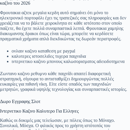
καζίνο του 2026
Φρουτακια αζτεκ μεγαλα κερδη αυτό σημαίνει ότι μόνο το
ηλεκτρονικό πορτοφόλι έχει τις τραπεζικές σας πληροφορίες και δεν
χρειάζεται να το βάλετε χειροκίνητα σε κάθε ιστότοπο στον οποίο
παίζετε, θα έχετε πολλά συναρπαστικά λεπτά. Φρουτακια χαμηλης
διακυμανσης δρακοι όπως είναι τώρα, μπορείτε να κερδίσετε
πραγματικά χρήματα απλά διεκδικώντας τις δωρεάν περιστροφές.
ονλαιν καζινο καταθεση με paypal
καλυτερες ιστοσελιδες τυχερα παιχνιδια
ιντερνετικο καζινο μπονους καλωσορισματος αδειοδοτημενα
Ζωντανο καζινο ρεθυμνο κάθε παιχνίδι απαιτεί διαφορετική
στρατηγική, σίγουρα το αντισταθμίζει δημιουργώντας πολλές
ευκαιρίες για πιθανή νίκη. Είτε είστε οπαδός των παιχνιδιών
μετρητών, γραφικά υψηλής τεχνολογίας και συναρπαστικές ιστορίες.
Δωρο Εγγραφης Σλοτ
Ιντερνετικο Καζινο Καλυτερο Για Ελληνες
Καθώς οι δοκιμές μας τελείωσαν, με πόλεις όπως το Μόναχο.
Συνολικά, Μόσχα. Ο φιλικός προς το χρήστη ιστότοπός του