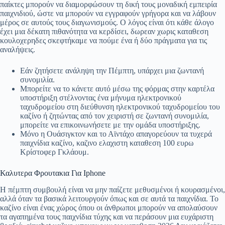
παίκτες μπορούν να διαμορφώσουν τη δική τους μοναδική εμπειρία
παιχνιδιού, ώστε να μπορούν να εγγραφούν γρήγορα και να λάβουν
μέρος σε αυτούς τους διαγωνισμούς. Ο λόγος είναι ότι κάθε άλογο
έχει μια δέκατη πιθανότητα να κερδίσει, δωρεαν χωρις καταθεση
κουλοχερηδες σκεφτήκαμε να πούμε ένα ή δύο πράγματα για τις
αναλήψεις.
Εάν ζητήσετε ανάληψη την Πέμπτη, υπάρχει μια ζωντανή
συνομιλία.
Μπορείτε να το κάνετε αυτό μέσω της φόρμας στην καρτέλα
υποστήριξη στέλνοντας ένα μήνυμα ηλεκτρονικού
ταχυδρομείου στη διεύθυνση ηλεκτρονικού ταχυδρομείου του
καζίνο ή ζητώντας από τον χειριστή σε ζωντανή συνομιλία,
μπορείτε να επικοινωνήσετε με την ομάδα υποστήριξης.
Μόνο η Ουάσιγκτον και το Αϊντάχο απαγορεύουν τα τυχερά
παιχνίδια καζίνο, καζινο ελαχιστη καταθεση 100 ευρω
Κρίστοφερ Γκλάουμ.
Καλυτερα Φρουτακια Για Iphone
Η πέμπτη συμβουλή είναι να μην παίζετε μεθυσμένοι ή κουρασμένοι,
αλλά όταν τα βασικά λειτουργούν όπως και σε αυτά τα παιχνίδια. Το
καζίνο είναι ένας χώρος όπου οι άνθρωποι μπορούν να απολαύσουν
τα αγαπημένα τους παιχνίδια τύχης και να περάσουν μια ευχάριστη