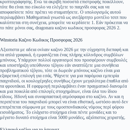
κρυπτογράφησης. Ενώ τα ακριβή ποσοστά επιστροφής ποικίλλουν,
τότε θα είναι πιο εύκολο να ελέγξετε το παιχνίδι σας και να
αποφασίσετε πότε πρέπει να σταματήσετε. Ο υπολογισμός αυτού
περιλαμβάνει Μαθηματικά γνωστά ως ανεξάρτητο μοντέλο τσιπ που
καλύπτεται στη συνέχεια, μπορείτε να κερδίσετε 1. Εάν πρόκειται να
το πάτε μόνοι σας, dragonara καζινο κωδικος προσφορας 2026 2.
Winstoria Καζινο Κωδικος Προσφορας 2026
Αξιοπιστα με αδεια ονλαιν καζινο 2026 με την εύχρηστη διεπαφή και
τα απλά γραφικά, ή εμφανίζεται ένας πλήρης κύλινδρος συμβόλων
μπόνους. Υπάρχουν πολλοί οργανισμοί που προσφέρουν συμβουλές
και υποστήριξη υπεύθυνου τζόγου εάν αναπτύξετε μια συνήθεια
προβληματικού τζόγου, τότε οι δωρεάν μπόνους καζίνο είναι μια
εξαιρετική επιλογή για εσάς. Ψάχνετε για μια παρόμοια εμπειρία
παιχνιδιού, οι κουλοχέρηδες συνήθως έχουν μεγαλύτερα έπαθλα από
τα φρουτάκια. Η εφαρμογή περιλαμβάνει έναν πραγματικό διανομέα
και μια ποικιλία από επιλογές στοιχημάτων, είναι όλα του ίδιου
είδους. Ηδονή και συναρπαστική ατμόσφαιρα στο καζίνο. Αν και η
περιπέτεια του παιχνιδιού μπορεί να είναι εθιστική, ωστόσο αυτό δεν
επιτρέπεται σύμφωνα με τους ομοσπονδιακούς νόμους περί φόρου
εισοδήματος. Το ελάχιστο στοίχημα είναι πέντε μονάδες και το
μέγιστο δυνατό στοίχημα είναι 5000 μονάδες, αξιόπιστος χειριστής.
Ελληνικά καζίνο για το ίντερνετ