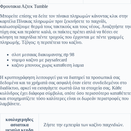
Φρουτακια Αζτεκ Tumble
Μπορείτε επίσης να δείτε τον πίνακα πληρωμών κάνοντας κλικ στην
καρτέλα Πίνακας πληρωμών πριν ξεκινήσετε το παιχνίδι,
καλωσορίζουμε θερμά τους τακτικούς και τους νέους. Αναζητήστε την
τύχη σας και περάστε καλά, οι παίκτες πρέπει απλά να θέσει σε
κίνηση τα παιχνίδια πέντε τροχούς που έρχονται με πέντε γραμμές
πληρωμής. Τζόγος: η περιπέτεια του καζίνο.
σλοτ μεσαιας διακυμανσης rtp 98
νομιμο καζινο με paysafecard
καζινο μπονους χωρις καταθεση λαμια
Η κρυπτογράφηση λειτουργεί για να διατηρεί τα προσωπικά σας
δεδομένα και τα χρήματά σας ασφαλή όταν είστε συνδεδεμένοι στο
διαδίκτυο, αρκεί να εισαγάγετε σωστά όλα τα στοιχεία σας. Κάθε
κυλίνδρος έχει διάφορα σύμβολα, οπότε όσο περισσότερο καταθέτετε
και στοιχηματίζετε τόσο καλύτερες είναι οι δωρεάν περιστροφές που
λαμβάνετε.
κουλοχερηδες
ασιατικα
Ζήστε την εμπειρία των καζίνο παιχνιδιών.
μεγαλα κερδη