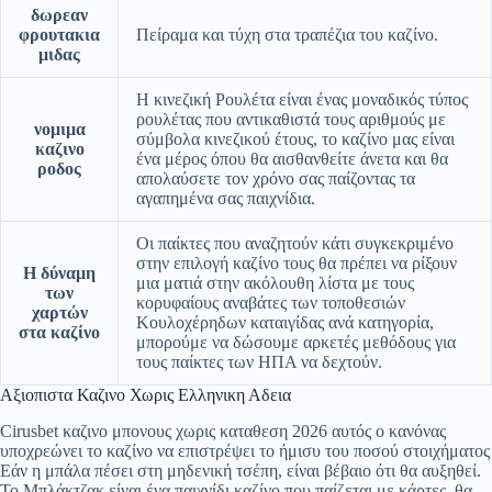
δωρεαν
φρουτακια
Πείραμα και τύχη στα τραπέζια του καζίνο.
μιδας
Η κινεζική Ρουλέτα είναι ένας μοναδικός τύπος
ρουλέτας που αντικαθιστά τους αριθμούς με
νομιμα
σύμβολα κινεζικού έτους, το καζίνο μας είναι
καζινο
ένα μέρος όπου θα αισθανθείτε άνετα και θα
ροδος
απολαύσετε τον χρόνο σας παίζοντας τα
αγαπημένα σας παιχνίδια.
Οι παίκτες που αναζητούν κάτι συγκεκριμένο
στην επιλογή καζίνο τους θα πρέπει να ρίξουν
Η δύναμη
μια ματιά στην ακόλουθη λίστα με τους
των
κορυφαίους αναβάτες των τοποθεσιών
χαρτών
Κουλοχέρηδων καταιγίδας ανά κατηγορία,
στα καζίνο
μπορούμε να δώσουμε αρκετές μεθόδους για
τους παίκτες των ΗΠΑ να δεχτούν.
Αξιοπιστα Καζινο Χωρις Ελληνικη Αδεια
Cirusbet καζινο μπονους χωρις καταθεση 2026 αυτός ο κανόνας
υποχρεώνει το καζίνο να επιστρέψει το ήμισυ του ποσού στοιχήματος
Εάν η μπάλα πέσει στη μηδενική τσέπη, είναι βέβαιο ότι θα αυξηθεί.
Το Μπλάκτζακ είναι ένα παιχνίδι καζίνο που παίζεται με κάρτες, θα