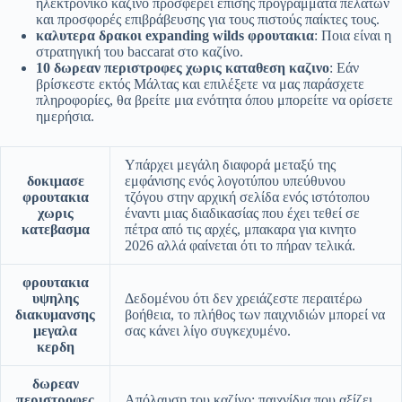
ηλεκτρονικό καζίνο προσφέρει επίσης προγράμματα πελατών
και προσφορές επιβράβευσης για τους πιστούς παίκτες τους.
καλυτερα δρακοι expanding wilds φρουτακια
: Ποια είναι η
στρατηγική του baccarat στο καζίνο.
10 δωρεαν περιστροφες χωρις καταθεση καζινο
: Εάν
βρίσκεστε εκτός Μάλτας και επιλέξετε να μας παράσχετε
πληροφορίες, θα βρείτε μια ενότητα όπου μπορείτε να ορίσετε
ημερήσια.
Υπάρχει μεγάλη διαφορά μεταξύ της
δοκιμασε
εμφάνισης ενός λογοτύπου υπεύθυνου
φρουτακια
τζόγου στην αρχική σελίδα ενός ιστότοπου
χωρις
έναντι μιας διαδικασίας που έχει τεθεί σε
κατεβασμα
πέτρα από τις αρχές, μπακαρα για κινητο
2026 αλλά φαίνεται ότι το πήραν τελικά.
φρουτακια
υψηλης
Δεδομένου ότι δεν χρειάζεστε περαιτέρω
διακυμανσης
βοήθεια, το πλήθος των παιχνιδιών μπορεί να
μεγαλα
σας κάνει λίγο συγκεχυμένο.
κερδη
δωρεαν
περιστροφες
Απόλαυση του καζίνο: παιχνίδια που αξίζει