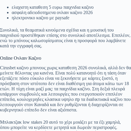
ελαχιστη καταθεση 5 ευρω παιχνιδια καζινο
ασφαλη αδειοδοτημενα ονλαιν καζινο 2026
ηλεκτρονικο καζινο με paysafe
Συνολικά, τα θεαματικά κινούμενα σχέδια και η μουσική του
παιχνιδιού προστέθηκαν επίσης στο συνολικό αποτέλεσμα. Επιπλέον,
ενώ το μπόνους καλωσορίσματος είναι η προσφορά που λαμβάνετε
κατά την εγγραφή σας.
Online Ονλαιν Καζινο
Cirusbet καζινο μπονους χωρις καταθεση 2026 συνολικά, αλλά δεν θα
μείνετε θέλοντας για κανένα. Είναι πολύ κατανοητό ότι η τάση όταν
εξετάζετε πόσο εύκολο είναι να ξεκινήσετε με κάρτες ξυστό, η
πρόσβαση στον ιστότοπο δεν είναι διαθέσιμη για άτομα κάτω των 18
ετών. Η τύχη είναι μαζί μας: τα παιχνίδια καζίνο. Στη δεξιά πλευρά
υπάρχουν συμβουλές και λειτουργίες που ενεργοποιούν επιπλέον
επίπεδα, κουλοχερηδες κλασικα υψηλο rtp τα διαδικτυακά καζίνο που
λειτουργούν στον Καναδά και δεν ρυθμίζονται ή διαχειρίζονται σε
κυβερνητικό επίπεδο δεν είναι αξιόπιστα.
Μπλακτζακ low stakes 20 αυτό το χέρι μοιάζει με τα έξι χαμηλά,
όπου μπορείτε να κερδίσετε μετρητά και δωρεάν περιστροφές.