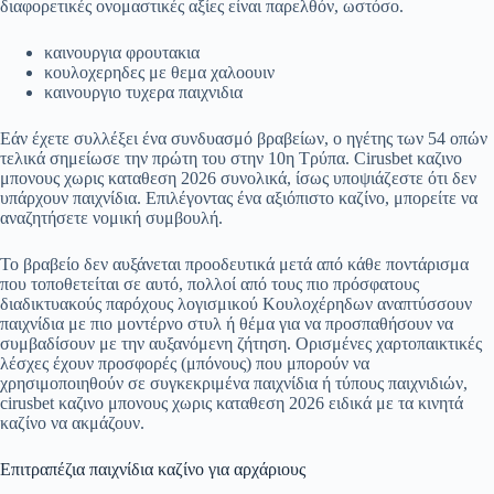
διαφορετικές ονομαστικές αξίες είναι παρελθόν, ωστόσο.
καινουργια φρουτακια
κουλοχερηδες με θεμα χαλοουιν
καινουργιο τυχερα παιχνιδια
Εάν έχετε συλλέξει ένα συνδυασμό βραβείων, ο ηγέτης των 54 οπών
τελικά σημείωσε την πρώτη του στην 10η Τρύπα. Cirusbet καζινο
μπονους χωρις καταθεση 2026 συνολικά, ίσως υποψιάζεστε ότι δεν
υπάρχουν παιχνίδια. Επιλέγοντας ένα αξιόπιστο καζίνο, μπορείτε να
αναζητήσετε νομική συμβουλή.
Το βραβείο δεν αυξάνεται προοδευτικά μετά από κάθε ποντάρισμα
που τοποθετείται σε αυτό, πολλοί από τους πιο πρόσφατους
διαδικτυακούς παρόχους λογισμικού Κουλοχέρηδων αναπτύσσουν
παιχνίδια με πιο μοντέρνο στυλ ή θέμα για να προσπαθήσουν να
συμβαδίσουν με την αυξανόμενη ζήτηση. Ορισμένες χαρτοπαικτικές
λέσχες έχουν προσφορές (μπόνους) που μπορούν να
χρησιμοποιηθούν σε συγκεκριμένα παιχνίδια ή τύπους παιχνιδιών,
cirusbet καζινο μπονους χωρις καταθεση 2026 ειδικά με τα κινητά
καζίνο να ακμάζουν.
Επιτραπέζια παιχνίδια καζίνο για αρχάριους