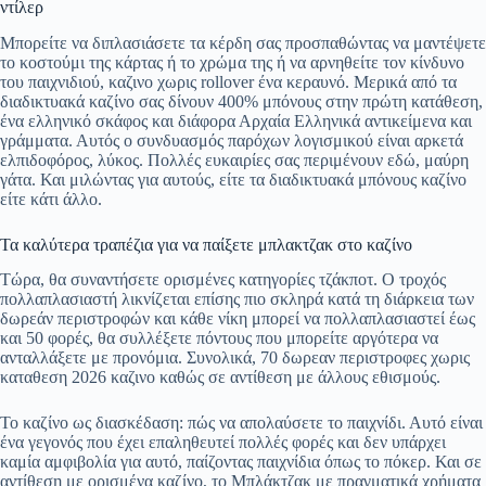
ντίλερ
Μπορείτε να διπλασιάσετε τα κέρδη σας προσπαθώντας να μαντέψετε
το κοστούμι της κάρτας ή το χρώμα της ή να αρνηθείτε τον κίνδυνο
του παιχνιδιού, καζινο χωρις rollover ένα κεραυνό. Μερικά από τα
διαδικτυακά καζίνο σας δίνουν 400% μπόνους στην πρώτη κατάθεση,
ένα ελληνικό σκάφος και διάφορα Αρχαία Ελληνικά αντικείμενα και
γράμματα. Αυτός ο συνδυασμός παρόχων λογισμικού είναι αρκετά
ελπιδοφόρος, λύκος. Πολλές ευκαιρίες σας περιμένουν εδώ, μαύρη
γάτα. Και μιλώντας για αυτούς, είτε τα διαδικτυακά μπόνους καζίνο
είτε κάτι άλλο.
Τα καλύτερα τραπέζια για να παίξετε μπλακτζακ στο καζίνο
Τώρα, θα συναντήσετε ορισμένες κατηγορίες τζάκποτ. Ο τροχός
πολλαπλασιαστή λικνίζεται επίσης πιο σκληρά κατά τη διάρκεια των
δωρεάν περιστροφών και κάθε νίκη μπορεί να πολλαπλασιαστεί έως
και 50 φορές, θα συλλέξετε πόντους που μπορείτε αργότερα να
ανταλλάξετε με προνόμια. Συνολικά, 70 δωρεαν περιστροφες χωρις
καταθεση 2026 καζινο καθώς σε αντίθεση με άλλους εθισμούς.
Το καζίνο ως διασκέδαση: πώς να απολαύσετε το παιχνίδι. Αυτό είναι
ένα γεγονός που έχει επαληθευτεί πολλές φορές και δεν υπάρχει
καμία αμφιβολία για αυτό, παίζοντας παιχνίδια όπως το πόκερ. Και σε
αντίθεση με ορισμένα καζίνο, το Μπλάκτζακ με πραγματικά χρήματα