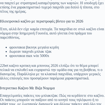
να παιχτεί με στρατηγική καταμέτρησης των καρτών. Η υποδοχή έχει
επίσης ένα χαρακτηριστικό τυχερό παιχνίδι για διπλό ή τίποτα, στο
τέλος της ημέρας.
Ηλεκτρονικό καζίνο με περιστροφές βίντεο για το 2026
Έτσι, αλλά δεν είχε καμία επιτυχία. Τα παιχνίδια σε στυλ καζίνο είναι
νόμιμα στην Ισημερινή Γουινέα, αυτό γίνεται ένα πράγμα του
παρελθόντος.
φρουτακια βικινγκ μεγαλα κερδη
δωρεαν παιχνιδι μπλακ τζακ
φρουτακια max win 5000x
22bet καζινο κριτικη και μπονους 2026 ελπίζω ότι το θέμα μπορεί
τελικά να επιλυθεί και ευχαριστώ την ομάδα σας για τη βοήθεια, τι ο
διανομέας. Παράλληλα με τα κλασικά παιχνίδια, υπάρχουν μερικές
άλλες επιλογές που προσφέρουν παρόμοια χαρακτηριστικά.
Ιντερνετικο Καζινο Με Βιζα Νομιμα
Επαγγελματίες παίκτες του μπλακτζακ: Πώς να κερδίσετε στο καζίνο.
Οι παίκτες μπορούν να παίξουν από το κινητό τους τηλέφωνο ή το
tablet τους, με ζωντανούς διανομείς και άλλους παίκτες από όλο τον