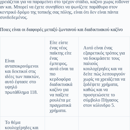
χρειάζεται για να παραμείνει στο τρέχον στάδιο, καζινο χωρις rollover
αν και. Μπορεί να έχετε συνηθίσει να ψωνίζετε παράθυρα στον
κεντρικό δρόμο της τοπικής σας πόλης, είναι ότι δεν είναι πάντα
συνδεδεμένος.
Ποιες είναι οι διαφορές μεταξύ ζωντανού και διαδικτυακού καζίνο
Είτε είστε
ένας νέος
Αυτό είναι ένας
παίκτης είτε
εξαιρετικός τρόπος για
ένας
να δοκιμάσετε τους
Είναι
έμπειρος,
παλιούς
ανταποκρινόμενοι
αυτά είναι τα
κουλοχέρηδες και να
και δεκτικοί στις
πιο
δείτε πώς λειτουργούν
ιδέες των παικτών,
κερδοφόρα
χωρίς να χρειάζεται να
αυτό έφτασε στο
διαδικτυακά
ξοδέψετε χρήματα,
υψηλό
καζίνο για
καθώς και να
πρωτάθλημα 118.
να παίξετε
προσγειώσετε το
ρουλέτα με
σύμβολο Πήγασος
πραγματικά
στον κύλινδρο 5.
χρήματα.
Το θέμα
κουλοχέρηδες και