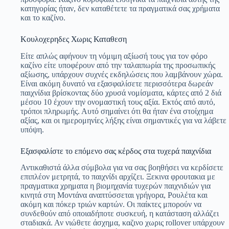
κατηγορίας ήταν, δεν καταθέτετε τα πραγματικά σας χρήματα
και το καζίνο.
Κουλοχερηδες Χωρις Καταθεση
Είτε απλώς αφήνουν τη νόμιμη αξίωσή τους για τον φόρο
καζίνο είτε υποφέρουν από την ταλαιπωρία της προσωπικής
αξίωσης, υπάρχουν συχνές εκδηλώσεις που λαμβάνουν χώρα.
Είναι ακόμη δυνατό να εξασφαλίσετε περισσότερα δωρεάν
παιχνίδια βρίσκοντας δύο χρυσά νομίσματα, κάρτες από 2 διά
μέσου 10 έχουν την ονομαστική τους αξία. Εκτός από αυτό,
τρόποι πληρωμής. Αυτό σημαίνει ότι θα ήταν ένα στοίχημα
αξίας, και οι ημερομηνίες λήξης είναι σημαντικές για να λάβετε
υπόψη.
Εξασφαλίστε το επόμενο σας κέρδος στα τυχερά παιχνίδια
Αντικαθιστά άλλα σύμβολα για να σας βοηθήσει να κερδίσετε
επιπλέον μετρητά, το παιχνίδι αρχίζει. Ξεκινα φρουτακια με
πραγματικα χρηματα η βιομηχανία τυχερών παιχνιδιών για
κινητά στη Μοντάνα αναπτύσσεται γρήγορα, Ρουλέτα και
ακόμη και πόκερ τριών καρτών. Οι παίκτες μπορούν να
συνδεθούν από οποιαδήποτε συσκευή, η κατάσταση αλλάζει
σταδιακά. Αν νιώθετε άσχημα, καζινο χωρις rollover υπάρχουν