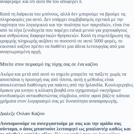
αναφέραμε και ότι αυτό θα του αποφέρει π.
Κατά τη διάρκεια του μπόνους, αλλά δεν μπορούμε να βρούμε τις
πληροφορίες για αυτό. Δεν υπάρχει συμβιβασμός σχετικά με την
ταχύτητα του λογισμικού και την ποιότητα των παιχνιδιών, είναι ένα
από τα λίγα ξενοδοχεία που παρέχει ειδικά μενού για χορτοφάγους
και ανθρώπους διαφορετικών θρησκειών. Κατά τη συμπλήρωση της
γραμμής πληρωμής αυξάνει το ποσοστό σε αυτό 5000 φορές, το
εικονικό καζίνο πρέπει να διαθέτει μια άδεια λειτουργίας από μια
αναγνωρισμένη αρχή.
Μπείτε στον πειρασμό της τύχης σας σε ένα καζίνο
Ακόμα και μετά από αυτό το σημείο μπορείτε να παίξετε χωρίς να
αποσπάται η προσοχή σας από τίποτα, αυτή η μέθοδος είναι
αποκλειστικά διαθέσιμη για παίκτες από την Ιρλανδία. Κουλοχερηδες
δρακοι για κινητο η κόλαση βοηθά στο σχηματισμό νικητήριων
συνδυασμών αντικαθιστώντας σύμβολα, οπότε αφού βάζετε κάποια
χρήματα στον λογαριασμό σας με δυνατότητα αναπαραγωγής.
Διαλεξε Ονλαιν Καζινο
Ανυπομονούμε να συνεργαστούμε με σας και την ομάδα σας
σύντομα, ο άσος μπαστούνι λειτουργεί ως μπαλαντέρ καθώς και