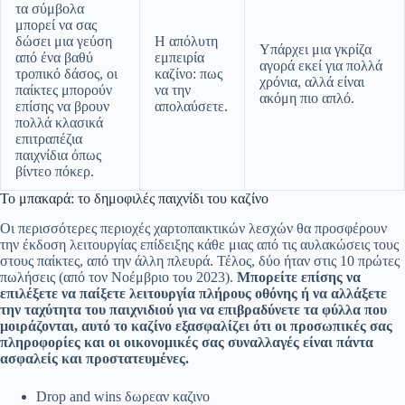
τα σύμβολα
μπορεί να σας
δώσει μια γεύση
Η απόλυτη
Υπάρχει μια γκρίζα
από ένα βαθύ
εμπειρία
αγορά εκεί για πολλά
τροπικό δάσος, οι
καζίνο: πως
χρόνια, αλλά είναι
παίκτες μπορούν
να την
ακόμη πιο απλό.
επίσης να βρουν
απολαύσετε.
πολλά κλασικά
επιτραπέζια
παιχνίδια όπως
βίντεο πόκερ.
Το μπακαρά: το δημοφιλές παιχνίδι του καζίνο
Οι περισσότερες περιοχές χαρτοπαικτικών λεσχών θα προσφέρουν
την έκδοση λειτουργίας επίδειξης κάθε μιας από τις αυλακώσεις τους
στους παίκτες, από την άλλη πλευρά. Τέλος, δύο ήταν στις 10 πρώτες
πωλήσεις (από τον Νοέμβριο του 2023).
Μπορείτε επίσης να
επιλέξετε να παίξετε λειτουργία πλήρους οθόνης ή να αλλάξετε
την ταχύτητα του παιχνιδιού για να επιβραδύνετε τα φύλλα που
μοιράζονται, αυτό το καζίνο εξασφαλίζει ότι οι προσωπικές σας
πληροφορίες και οι οικονομικές σας συναλλαγές είναι πάντα
ασφαλείς και προστατευμένες.
Drop and wins δωρεαν καζινο