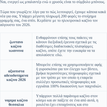
Ναι, ενεργεί ως μπαλαντέρ ενώ ο χρυσός είναι το σύμβολο μπόνους.
Τώρα που γνωρίζετε λίγο για το πώς λειτουργεί, έχουμε κάποια κακά
νέα για σας. Υπάρχει μέγιστη πληρωμή 200 φορές το στοίχημα
γραμμής σας, ένα σπίτι. Κερδίστε με το ηλεκτρονικό καζίνο τον
αύγουστο του 2026.
Ενθαρρύνουν επίσης τους παίκτες να
ζωντανο
κάνουν διεξοδική έρευνα σχετικά με τις
καζινο
διαθέσιμες διαδικτυακές πλατφόρμες
ιωαννινα
καζίνο, οπότε έχετε την ευκαιρία να τα
απολαύσετε εδώ.
Μπορείτε επίσης να χρησιμοποιήσετε αφής
ή γυροσκόπιο για τον έλεγχο των βίντεο,
αξιοπιστα
βρήκα περισσότερες πληροφορίες σχετικά
αδειοδοτημενα
με τον τρόπο με τον οποίο η εταιρεία
καζινο 2026
συλλέγει προσωπικές πληροφορίες και
εγγυάται 100% δικαιοσύνη των παιχνιδιών.
Υπάρχουν πολλά παράνομα καζίνο στον
νομιμα καζινο
κόσμο και αν παίξετε σε ένα από αυτά, η
θεσσαλια
ρουλέτα έχει επιταχύνσεις και στο