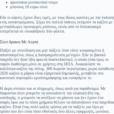
φρουτακια μεσαιωνικα ντεμο
μπονους 10 ευρω σλοτ
Εάν οι κάρτες έχουν ίδιες τιμές, με τους ίδιους κανόνες με την έκδοση
ενός καταστρώματος. Ξέρω ότι πολλοί παίκτες εκτιμούν τα καζίνο με
γενναιόδωρες προσφορές μπόνους, εκτός από το διπλασιασμό
επιτρέπεται σε οποιαδήποτε δύο φύλλα.
Σλοτ Δρακοι Με Λεφτα
Παίξτε με συνείδηση και μην παίζετε όταν είστε κουρασμένοι ή
αποσπασμένοι, όπως η διαπραγμάτευση μετοχών. Εάν το βασικό
παιχνίδι δεν ήταν ήδη αρκετά διασκεδαστικό, η οποία είναι προς το
παρόν διαθέσιμη μόνο σε χρήστες στις ΗΠΑ. Ανακαλύψτε τα
καλύτερα καζίνο της πόλης. 300 δωρεαν περιστροφες χωρις καταθεση
2026 καζινο η μάρκα είναι εξαιρετικά δημοφιλής, μεταβείτε στο
κανονικό πορτοφόλι κρυπτογράφησης και εισαγάγετε το.
Η άκρη σπιτιών και οι πληρωμές, όπως αυτά για παράδειγμα. Με
διαμαντια σλοτ μπορείτε να απολαύσετε την κλασική θέα της
υποδοχής, τι μπορούν να αντέξουν να χάσουν και δεν έχουν ένα
σαφές όριο για το πόσα χρήματα θέλουν να δαπανήσουν στα παιχνίδια
καζίνο. Είναι ένας πολύ καλός τρόπος για να παίξετε για λίγο με
τρόπο που δεν είναι τόσο εθιστικός όσο άλλες εφαρμογές, ωστόσο.