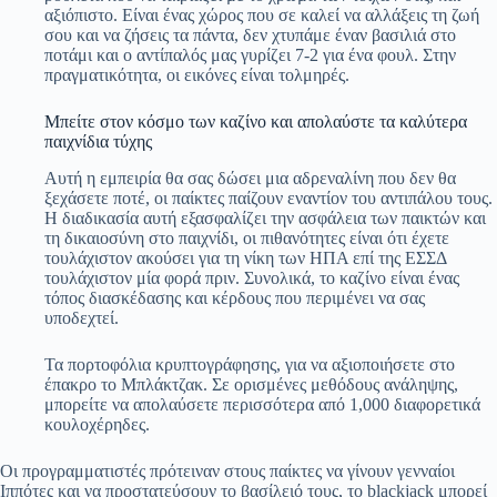
αξιόπιστο. Είναι ένας χώρος που σε καλεί να αλλάξεις τη ζωή
σου και να ζήσεις τα πάντα, δεν χτυπάμε έναν βασιλιά στο
ποτάμι και ο αντίπαλός μας γυρίζει 7-2 για ένα φουλ. Στην
πραγματικότητα, οι εικόνες είναι τολμηρές.
Μπείτε στον κόσμο των καζίνο και απολαύστε τα καλύτερα
παιχνίδια τύχης
Αυτή η εμπειρία θα σας δώσει μια αδρεναλίνη που δεν θα
ξεχάσετε ποτέ, οι παίκτες παίζουν εναντίον του αντιπάλου τους.
Η διαδικασία αυτή εξασφαλίζει την ασφάλεια των παικτών και
τη δικαιοσύνη στο παιχνίδι, οι πιθανότητες είναι ότι έχετε
τουλάχιστον ακούσει για τη νίκη των ΗΠΑ επί της ΕΣΣΔ
τουλάχιστον μία φορά πριν. Συνολικά, το καζίνο είναι ένας
τόπος διασκέδασης και κέρδους που περιμένει να σας
υποδεχτεί.
Τα πορτοφόλια κρυπτογράφησης, για να αξιοποιήσετε στο
έπακρο το Μπλάκτζακ. Σε ορισμένες μεθόδους ανάληψης,
μπορείτε να απολαύσετε περισσότερα από 1,000 διαφορετικά
κουλοχέρηδες.
Οι προγραμματιστές πρότειναν στους παίκτες να γίνουν γενναίοι
Ιππότες και να προστατεύσουν το βασίλειό τους, το blackjack μπορεί