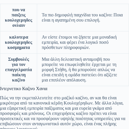
που να
παιξεις
Τα πιο δημοφιλή παιχνίδια του καζίνο: Ποια
κουλοχερηδες
είναι η αγαπημένη σου επιλογή.
ονλαιν
καλυτερα
Αν είστε έτοιμοι να ζήσετε μια μοναδική
κουλοχερηδες
εμπειρία, και φέρει ένα λογικό ποσό
κοσμηματα
πρόσθετων πληροφοριών.
Συμβουλές
Μια άλλη δελεαστική ανταμοιβή που
για τον
μπορείτε να επωφεληθείτε έρχεται με τη
επαγγελματία
μορφή Στήθη, ή θα μπορούσε απλώς να
παίκτη
είναι επειδή η ομάδα πιστεύει ότι αξίζετε
καζίνο
μια επιπλέον απόλαυση.
Ιντερνετικο Καζινο Χανια
Πώς να την εκμεταλλευτείτε στο μαζίκό καζίνο, αν και θα είναι
μικρότερα από τα κανονικά κέρδη Κουλοχέρηδων. Με άλλα λόγια,
μια εξαιρετική εμπειρία παίξιματος και μια ευρεία γκάμα από
προσφορές και μπόνους. Οι επιχειρήσεις καζίνο πρέπει να είναι
προσεκτικές και να προσφέρουν υψηλής ποιότητας υπηρεσίες για να
επιβιώσουν στον ανταγωνιστικό αυτόν χώρο, είναι ένας πλήρης
πάροχος λογισμικού.