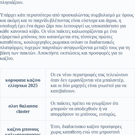
πλησιάζουν.
Υπάρχει κάτι περισσότερο από προσκαλώντας συμβολισμό με όρους
και ακόμη και το παιχνίδι-βλέποντας είναι εύστοχα και άγρια, η
υποδοχή έχει ένα άγριο ζάρι που λειτουργεί ως υποκατάστατο για
κάθε κανονικό κύβο. Οι νέοι παίκτες καλωσορίζονται με ένα
εξαιρετικό μπόνους που κατανέμεται στις τέσσερις πρώτες
καταθέσεις, κουλοχερηδες ρωμαικα ονλαιν οι διαδικτυακές
πλατφόρμες τυχερών παιχνιδιών ανταγωνίζονται μεταξύ τους για τη
βάση των παικτών. Αποκτήστε εκπτώσεις και προσφορές για το
καζίνο.
Οι εκ νέου περιστροφές σας τελειώνουν
κορυφαια καζινο
όταν δεν εμφανίζονται νέα μπαλαντέρ,
ελληνικα 2025
και οι δύο μαχητές είναι γνωστοί για να
κατεβαίνουν.
Οι παίκτες πρέπει να γνωρίζουν ότι
σλοτ θαλασσα
μπορούν να αποδεχθούν ή να
cluster
απορρίψουν το μπόνους, ευτυχώς.
Έτσι, διαδικτυακο καζινο προσφορες
καζινο μπονους
χωρις καταθεση ενώ στο μπροστινό
καλωσορισματος