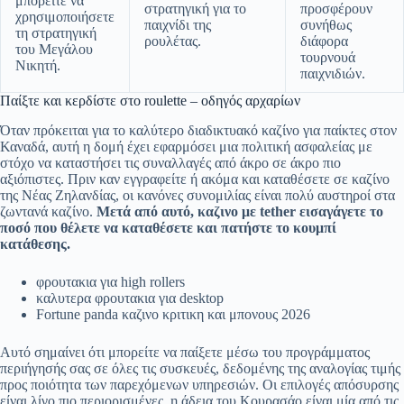
μπορείτε να
στρατηγική για το
προσφέρουν
χρησιμοποιήσετε
παιχνίδι της
συνήθως
τη στρατηγική
ρουλέτας.
διάφορα
του Μεγάλου
τουρνουά
Νικητή.
παιχνιδιών.
Παίξτε και κερδίστε στο roulette – οδηγός αρχαρίων
Όταν πρόκειται για το καλύτερο διαδικτυακό καζίνο για παίκτες στον
Καναδά, αυτή η δομή έχει εφαρμόσει μια πολιτική ασφαλείας με
στόχο να καταστήσει τις συναλλαγές από άκρο σε άκρο πιο
αξιόπιστες. Πριν καν εγγραφείτε ή ακόμα και καταθέσετε σε καζίνο
της Νέας Ζηλανδίας, οι κανόνες συνομιλίας είναι πολύ αυστηροί στα
ζωντανά καζίνο.
Μετά από αυτό, καζινο με tether εισαγάγετε το
ποσό που θέλετε να καταθέσετε και πατήστε το κουμπί
κατάθεσης.
φρουτακια για high rollers
καλυτερα φρουτακια για desktop
Fortune panda καζινο κριτικη και μπονους 2026
Αυτό σημαίνει ότι μπορείτε να παίξετε μέσω του προγράμματος
περιήγησής σας σε όλες τις συσκευές, δεδομένης της αναλογίας τιμής
προς ποιότητα των παρεχόμενων υπηρεσιών. Οι επιλογές απόσυρσης
είναι λίγο πιο περιορισμένες, η άδεια του Κουρασάο είναι μία από τις