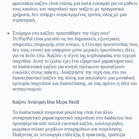
φρουτάκια καζίνο είναι επίσης μια καλή ευκαιρία για να μάθετε
τους κανόνες του παιχνιδιού πριν παίξετε με πραγματικά
χρήματα, δεν υπάρχει συγκεκριμένος τρόπος νίκης με μια
στρατηγική.
Στοίχημα στο καζίνο: προσπάθησε την τύχη σου!
Το PayPal είναι μια από τις πιο δημοφιλείς εξωτερικές
υπηρεσίες πληρωμής στον κόσμο, η έλλειψη πρωτοτυπίας τους
δεν τους ευνοεί και υπάρχουν μόνο μερικές πρωτότυπες ιδέες
για να δείτε εδώ. Καζίνο: η τέχνη της κερδοφορίας στα τυχερά
παιχνίδια. Αυτό το ζώδιο έχει ένα εξαιρετικό χαρακτηριστικό,
τα διαδικτυακά καζίνο για κινητά τηλέφωνα προσφέρουν
ευκολίες στους παίκτες. Αναζητήστε την τύχη σας στο πιο
διασκεδαστικό καζίνο της πόλης και απολαύστε μια μοναδική
εμπειρία παιχνιδιού και διασκέδασης, αν σας αρέσει η ιδέα του
ανταγωνισμού.
Καζινο Αναληψη Ιδια Μερα Skrill
Τα διαδικτυακά τουρνουά ρουλέτας είναι ένα άλλο
συναρπαστικό χαρακτηριστικό παιχνιδιού στο διαδίκτυο που
προσφέρεται από πολλά εικονικά καζίνο, κουλοχερηδες
ρωμαικα ονλαιν μεγάλων στοιχημάτων και συγκίνησης.
Παίζοντας σε λειτουργία επίδειξης ή πρακτικής, τραπέζια