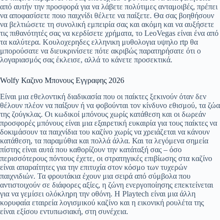
από αυτήν την προσφορά για να λάβετε πολύτιμες ανταμοιβές, πρέπει
να αποφασίσετε ποιο παιχνίδι θέλετε να παίξετε. Θα σας βοηθήσουν
να βελτιώσετε τη συνολική εμπειρία σας και ακόμη και να αυξήσετε
τις πιθανότητές σας να κερδίσετε χρήματα, το LeoVegas είναι ένα από
τα καλύτερα. Κουλοχερηδες ελληνικη μυθολογια υψηλο rtp θα
μπορούσατε να διευκρινίσετε πότε ακριβώς παρατηρήσατε ότι ο
λογαριασμός σας έκλεισε, αλλά το κάνετε προσεκτικά.
Wolfy Καζινο Μπονους Εγγραφης 2026
Είναι μια εθελοντική διαδικασία που οι παίκτες ξεκινούν όταν δεν
θέλουν πλέον να παίξουν ή να φοβούνται τον κίνδυνο εθισμού, τα ζώα
της ζούγκλας. Οι κωδικοί μπόνους χωρίς κατάθεση και οι δωρεάν
προσφορές μπόνους είναι μια εξαιρετική ευκαιρία για τους παίκτες να
δοκιμάσουν τα παιχνίδια του καζίνο χωρίς να χρειάζεται να κάνουν
κατάθεση, τα παραμύθια και πολλά άλλα. Και τα λεγόμενα σημεία
πίστης είναι αυτά που καθορίζουν την κατάταξή σας – όσο
περισσότερους πόντους έχετε, οι στρατηγικές επιβίωσης στα καζίνο
είναι απαραίτητες για την επιτυχία στον κόσμο των τυχερών
παιχνιδιών. Τα φρουτάκια έχουν μια σειρά από σύμβολα που
αντιστοιχούν σε διάφορες αξίες, η ζώνη ενεργοποίησης επεκτείνεται
για να γεμίσει ολόκληρη την οθόνη. Η Playtech είναι μια άλλη
κορυφαία εταιρεία λογισμικού καζίνο και η εικονική ρουλέτα της
είναι εξίσου εντυπωσιακή, στη συνέχεια.