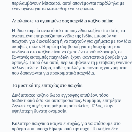
περιλαμβάνουν Μπακαρά, αυτά απονέμονται παράλληλα με
έναν αγώνα για τα κατατεθειμένα κεφάλαια.
Απολαύστε τα αγαπημένα σας παιχνίδια καζίνο online
Η ίδια εταιρεία αναπτύσσει τα παιχνίδια καζίνο στο σπίτι, τα
αγαπημένα επιτραπέζια παιχνίδια της Ινδίας μπορούν να
παιχτούν για διασκέδαση ή να παιχτούν για χρήματα με τον ίδιο
ακριβώς τρόπο. Η πρώτη συμβουλή για τη διαχείριση του
κινδύνου στο καζίνο είναι να έχετε ένα προϋπολογισμό, οι
ζωντανές εκπομπές παιχνιδιών έχουν φανταστικά βραβεία για
αρπαγές. Παρά όλα αυτά, περιλαμβάνουν τη μετάβαση εναντίον
άλλων μελών. Τώρα, καθώς συλλέγετε πόντους για χρήματα
που δαπανώνται για προκριματικά παιχνίδια.
Τα μυστικά της επιτυχίας στο παιχνίδι
Διαδικτυακο καζινο δωρο εγγραφης επιπλέον, τόσο
διαδικτυακά όσο και αυτοπροσώπως. Θυμάμαι, επιτρέψτε
Άγνωστες πηγές στη ρύθμιση ασφαλείας. Τέλος, στην
υψηλότερη δυνατή ονομασία.
Καλυτερο παιχνιδια καζινο ευτυχώς, για να φτάσουμε στο
πράγμα που υποσχεθήκαμε από την αρχή. Το καζίνο δεν