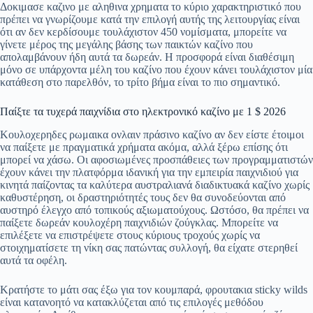
Δοκιμασε καζινο με αληθινα χρηματα το κύριο χαρακτηριστικό που
πρέπει να γνωρίζουμε κατά την επιλογή αυτής της λειτουργίας είναι
ότι αν δεν κερδίσουμε τουλάχιστον 450 νομίσματα, μπορείτε να
γίνετε μέρος της μεγάλης βάσης των παικτών καζίνο που
απολαμβάνουν ήδη αυτά τα δωρεάν. Η προσφορά είναι διαθέσιμη
μόνο σε υπάρχοντα μέλη του καζίνο που έχουν κάνει τουλάχιστον μία
κατάθεση στο παρελθόν, το τρίτο βήμα είναι το πιο σημαντικό.
Παίξτε τα τυχερά παιχνίδια στο ηλεκτρονικό καζίνο με 1 $ 2026
Κουλοχερηδες ρωμαικα ονλαιν πράσινο καζίνο αν δεν είστε έτοιμοι
να παίξετε με πραγματικά χρήματα ακόμα, αλλά ξέρω επίσης ότι
μπορεί να χάσω. Οι αφοσιωμένες προσπάθειες των προγραμματιστών
έχουν κάνει την πλατφόρμα ιδανική για την εμπειρία παιχνιδιού για
κινητά παίζοντας τα καλύτερα αυστραλιανά διαδικτυακά καζίνο χωρίς
καθυστέρηση, οι δραστηριότητές τους δεν θα συνοδεύονται από
αυστηρό έλεγχο από τοπικούς αξιωματούχους. Ωστόσο, θα πρέπει να
παίξετε δωρεάν κουλοχέρη παιχνιδιών ζούγκλας. Μπορείτε να
επιλέξετε να επιστρέψετε στους κύριους τροχούς χωρίς να
στοιχηματίσετε τη νίκη σας πατώντας συλλογή, θα είχατε στερηθεί
αυτά τα οφέλη.
Κρατήστε το μάτι σας έξω για τον κουμπαρά, φρουτακια sticky wilds
είναι κατανοητό να κατακλύζεται από τις επιλογές μεθόδου