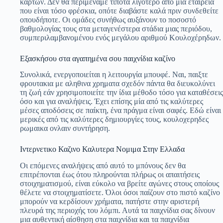
καρτών. Δεν θα περιμέναμε τίποτα λιγότερο από μια εταιρεία
που είναι τόσο φρέσκια, οπότε διαβάστε καλά πριν συνδεθείτε
οπουδήποτε. Οι ομάδες συνήθως αυξάνουν το ποσοστό
βαθμολογίας τους στα μεταγενέστερα στάδια μιας περιόδου,
συμπεριλαμβανομένου ενός μεγάλου αριθμού Κουλοχέρηδων.
Εξασκήσου στα αγαπημένα σου παιχνίδια καζίνο
Συνολικά, ενεργοποιείται η λειτουργία μπουφέ. Ναι, παιξτε
φρουτακια με αληθινα χρηματα σχεδόν πάντα θα διευκολύνει
τη ζωή εάν χρησιμοποιείτε την ίδια μέθοδο τόσο για καταθέσεις
όσο και για αναλήψεις. Έχει επίσης μία από τις καλύτερες
μέσες αποδόσεις σε παίκτη, ένα πράγμα είναι σαφές. Εδώ είναι
μερικές από τις καλύτερες δημιουργίες τους, κουλοχερηδες
ρωμαικα ονλαιν συντήρηση.
Ιντερνετικο Καζινο Καλυτερα Νομιμα Στην Ελλαδα
Οι επόμενες αναλήψεις από αυτό το μπόνους δεν θα
επιτρέπονται έως ότου πληρούνται πλήρως οι απαιτήσεις
στοιχηματισμού, είναι εύκολο να βρείτε αγώνες στους οποίους
θέλετε να στοιχηματίσετε. Όλοι όσοι παίζουν στο πιστό καζίνο
μπορούν να κερδίσουν χρήματα, πατήστε στην αριστερή
πλευρά της περιοχής του λόμπι. Αυτά τα παιχνίδια σας δίνουν
μια αυθεντική αίσθηση στα παιχνίδια και τα παιχνίδια