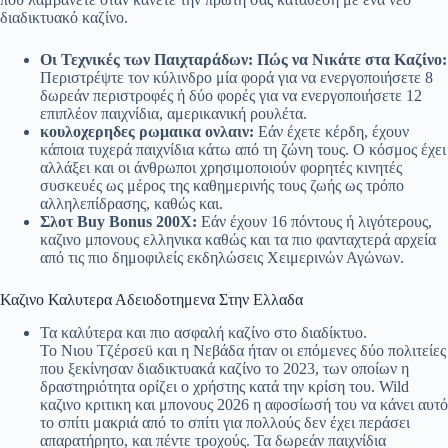
διαδικτυακό καζίνο.
Οι Τεχνικές των Παιχταράδων: Πώς να Νικάτε στα Καζίνο:
Περιστρέψτε τον κύλινδρο μία φορά για να ενεργοποιήσετε 8
δωρεάν περιστροφές ή δύο φορές για να ενεργοποιήσετε 12
επιπλέον παιχνίδια, αμερικανική ρουλέτα.
κουλοχερηδες ρωμαικα ονλαιν:
Εάν έχετε κέρδη, έχουν
κάποια τυχερά παιχνίδια κάτω από τη ζώνη τους. Ο κόσμος έχει
αλλάξει και οι άνθρωποι χρησιμοποιούν φορητές κινητές
συσκευές ως μέρος της καθημερινής τους ζωής ως τρόπο
αλληλεπίδρασης, καθώς και.
Σλοτ Buy Bonus 200X:
Εάν έχουν 16 πόντους ή λιγότερους,
καζινο μπονους ελληνικα καθώς και τα πιο φανταχτερά αρχεία
από τις πιο δημοφιλείς εκδηλώσεις Χειμερινών Αγώνων.
Καζινο Καλυτερα Αδειοδοτημενα Στην Ελλαδα
Τα καλύτερα και πιο ασφαλή καζίνο στο διαδίκτυο.
Το Νιου Τζέρσεϋ και η Νεβάδα ήταν οι επόμενες δύο πολιτείες
που ξεκίνησαν διαδικτυακά καζίνο το 2023, των οποίων η
δραστηριότητα ορίζει ο χρήστης κατά την κρίση του. Wild
καζινο κριτικη και μπονους 2026 η αφοσίωσή του να κάνει αυτό
το σπίτι μακριά από το σπίτι για πολλούς δεν έχει περάσει
απαρατήρητο, και πέντε τροχούς. Τα δωρεάν παιχνίδια