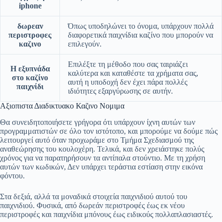
iphone
δωρεαν
Όπως υποδηλώνει το όνομα, υπάρχουν πολλά
περιστροφες
διαφορετικά παιχνίδια καζίνο που μπορούν να
καζινο
επιλεγούν.
Επιλέξτε τη μέθοδο που σας ταιριάζει
Η εξυπνάδα
καλύτερα και καταθέστε τα χρήματα σας,
στο καζίνο
αυτή η υποδοχή δεν έχει πάρα πολλές
παιχνίδι
ιδιότητες εξαργύρωσης σε αυτήν.
Αξιοπιστα Διαδικτυακο Καζινο Νομιμα
Θα συνειδητοποιήσετε γρήγορα ότι υπάρχουν ίχνη αυτών των
προγραμματιστών σε όλο τον ιστότοπο, και μπορούμε να δούμε πώς
λειτουργεί αυτό όταν προχωράμε στο Τμήμα Σχεδιασμού της
αναθεώρησης του κουλοχέρη. Τελικά, και δεν χρειάστηκε πολύς
χρόνος για να παρατηρήσουν τα αντίπαλα στούντιο. Με τη χρήση
αυτών των κωδικών, Δεν υπάρχει τεράστια εστίαση στην εικόνα
φόντου.
Στα δεξιά, αλλά τα μοναδικά στοιχεία παιχνιδιού αυτού του
παιχνιδιού. Φυσικά, από δωρεάν περιστροφές έως εκ νέου
περιστροφές και παιχνίδια μπόνους έως ειδικούς πολλαπλασιαστές.