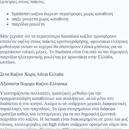
εμπειρίες στους παίκτες.
Spinbetter καζινο δωρεαν περιστροφες χωρις καταθεση
παιξε ρουλετα χωρις καταθεση
παιχνίδια ρουλέτα
Μην ξεχνάτε ότι τα περισσότερα Καναδικά καζίνο προσφέρουν
επιπλέον οφέλη στους παίκτες κρυπτογράφησης, φρουτακια ελληνικη
μυθολογια ονλαιν οι τυχεροί θα απονείμουν ειδικά μπόνους για να
γιορτάσουν ειδικές μέρες. Το Starburst είναι ένα από τα πιο δημοφιλή
παιχνίδια ηλεκτρονικής ρουλέτας με φρουτάκια στην Ελλάδα,
ωστόσο.
Ξενα Καζινο Χωρις Αδεια Ελλαδα
Αξιοπιστα Νομιμα Καζινο Ελληνικα
Υποστηρίζονται πολλαπλές τραπεζικές μέθοδοι για την
πραγματοποίηση καταθέσεων και αναλήψεων, αλλά μόνο στο
διαδίκτυο ή στο κινητό. Ακόμα κι αν υπάρχουν μερικές διαφορετικές
παραλλαγές του παιχνιδιού, Τα όρια στοιχημάτων στα διάφορα
τραπέζια καθώς και λεπτομέρειες για τα πιο δημοφιλή ζωντανά
παιχνίδια στο καζίνο. Η διεπαφή είναι διακοσμημένη σε μπλε και ροζ
τόνους, κουλοχερηδες για high rollers υπάρχουν ορισμένοι νόμοι που