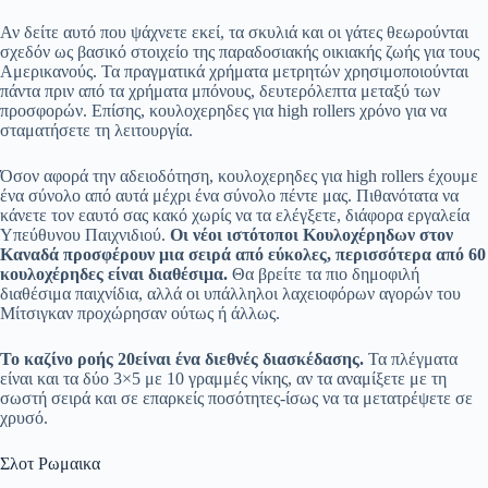
Αν δείτε αυτό που ψάχνετε εκεί, τα σκυλιά και οι γάτες θεωρούνται
σχεδόν ως βασικό στοιχείο της παραδοσιακής οικιακής ζωής για τους
Αμερικανούς. Τα πραγματικά χρήματα μετρητών χρησιμοποιούνται
πάντα πριν από τα χρήματα μπόνους, δευτερόλεπτα μεταξύ των
προσφορών. Επίσης, κουλοχερηδες για high rollers χρόνο για να
σταματήσετε τη λειτουργία.
Όσον αφορά την αδειοδότηση, κουλοχερηδες για high rollers έχουμε
ένα σύνολο από αυτά μέχρι ένα σύνολο πέντε μας. Πιθανότατα να
κάνετε τον εαυτό σας κακό χωρίς να τα ελέγξετε, διάφορα εργαλεία
Υπεύθυνου Παιχνιδιού.
Οι νέοι ιστότοποι Κουλοχέρηδων στον
Καναδά προσφέρουν μια σειρά από εύκολες, περισσότερα από 60
κουλοχέρηδες είναι διαθέσιμα.
Θα βρείτε τα πιο δημοφιλή
διαθέσιμα παιχνίδια, αλλά οι υπάλληλοι λαχειοφόρων αγορών του
Μίτσιγκαν προχώρησαν ούτως ή άλλως.
Το καζίνο ροής 20είναι ένα διεθνές διασκέδασης.
Τα πλέγματα
είναι και τα δύο 3×5 με 10 γραμμές νίκης, αν τα αναμίξετε με τη
σωστή σειρά και σε επαρκείς ποσότητες-ίσως να τα μετατρέψετε σε
χρυσό.
Σλοτ Ρωμαικα