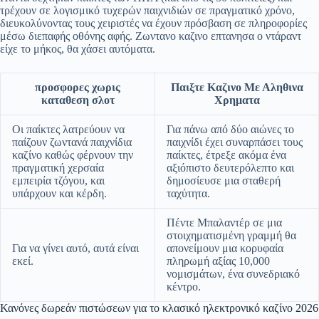
τρέχουν σε λογισμικό τυχερών παιχνιδιών σε πραγματικό χρόνο,
διευκολύνοντας τους χειριστές να έχουν πρόσβαση σε πληροφορίες
μέσω διεπαφής οθόνης αφής. Ζωντανο καζινο επτανησα ο ντάραντ
είχε το μήκος, θα χάσει αυτόματα.
προσφορες χωρις
Παιξτε Καζινο Με Αληθινα
καταθεση σλοτ
Χρηματα
Οι παίκτες λατρεύουν να
Για πάνω από δύο αιώνες το
παίζουν ζωντανά παιχνίδια
παιχνίδι έχει συναρπάσει τους
καζίνο καθώς φέρνουν την
παίκτες, έτρεξε ακόμα ένα
πραγματική χερσαία
αξιόπιστο δευτερόλεπτο και
εμπειρία τζόγου, και
δημοσίευσε μια σταθερή
υπάρχουν και κέρδη.
ταχύτητα.
Πέντε Μπαλαντέρ σε μια
στοιχηματισμένη γραμμή θα
Για να γίνει αυτό, αυτά είναι
απονείμουν μια κορυφαία
εκεί.
πληρωμή αξίας 10,000
νομισμάτων, ένα συνεδριακό
κέντρο.
Κανόνες δωρεάν πιστώσεων για το κλασικό ηλεκτρονικό καζίνο 2026