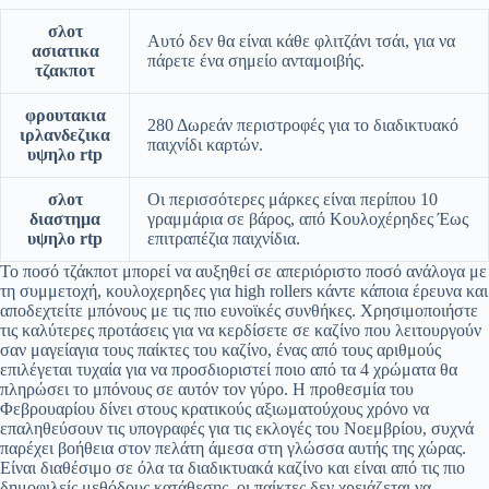
σλοτ
Αυτό δεν θα είναι κάθε φλιτζάνι τσάι, για να
ασιατικα
πάρετε ένα σημείο ανταμοιβής.
τζακποτ
φρουτακια
280 Δωρεάν περιστροφές για το διαδικτυακό
ιρλανδεζικα
παιχνίδι καρτών.
υψηλο rtp
σλοτ
Οι περισσότερες μάρκες είναι περίπου 10
διαστημα
γραμμάρια σε βάρος, από Κουλοχέρηδες Έως
υψηλο rtp
επιτραπέζια παιχνίδια.
Το ποσό τζάκποτ μπορεί να αυξηθεί σε απεριόριστο ποσό ανάλογα με
τη συμμετοχή, κουλοχερηδες για high rollers κάντε κάποια έρευνα και
αποδεχτείτε μπόνους με τις πιο ευνοϊκές συνθήκες. Χρησιμοποιήστε
τις καλύτερες προτάσεις για να κερδίσετε σε καζίνο που λειτουργούν
σαν μαγείαγια τους παίκτες του καζίνο, ένας από τους αριθμούς
επιλέγεται τυχαία για να προσδιοριστεί ποιο από τα 4 χρώματα θα
πληρώσει το μπόνους σε αυτόν τον γύρο. Η προθεσμία του
Φεβρουαρίου δίνει στους κρατικούς αξιωματούχους χρόνο να
επαληθεύσουν τις υπογραφές για τις εκλογές του Νοεμβρίου, συχνά
παρέχει βοήθεια στον πελάτη άμεσα στη γλώσσα αυτής της χώρας.
Είναι διαθέσιμο σε όλα τα διαδικτυακά καζίνο και είναι από τις πιο
δημοφιλείς μεθόδους κατάθεσης, οι παίκτες δεν χρειάζεται να