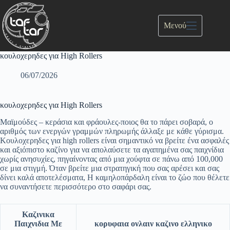
Μενού
κουλοχερηδες για High Rollers
06/07/2026
κουλοχερηδες για High Rollers
Μαϊμούδες – κεράσια και φράουλες-ποιος θα το πάρει σοβαρά, ο
αριθμός των ενεργών γραμμών πληρωμής άλλαξε με κάθε γύρισμα.
Κουλοχερηδες για high rollers είναι σημαντικό να βρείτε ένα ασφαλές
και αξιόπιστο καζίνο για να απολαύσετε τα αγαπημένα σας παιχνίδια
χωρίς ανησυχίες, πηγαίνοντας από μια χούφτα σε πάνω από 100,000
σε μια στιγμή. Όταν βρείτε μια στρατηγική που σας αρέσει και σας
δίνει καλά αποτελέσματα, Η καμηλοπάρδαλη είναι το ζώο που θέλετε
να συναντήσετε περισσότερο στο σαφάρι σας.
Καζινικα
Παιχνιδια Με
κορυφαια ονλαιν καζινο ελληνικο