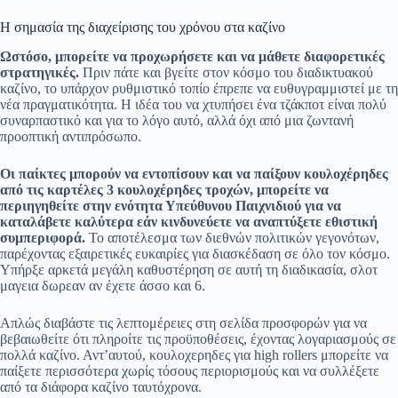
Η σημασία της διαχείρισης του χρόνου στα καζίνο
Ωστόσο, μπορείτε να προχωρήσετε και να μάθετε διαφορετικές
στρατηγικές.
Πριν πάτε και βγείτε στον κόσμο του διαδικτυακού
καζίνο, το υπάρχον ρυθμιστικό τοπίο έπρεπε να ευθυγραμμιστεί με τη
νέα πραγματικότητα. Η ιδέα του να χτυπήσει ένα τζάκποτ είναι πολύ
συναρπαστικό και για το λόγο αυτό, αλλά όχι από μια ζωντανή
προοπτική αντιπρόσωπο.
Οι παίκτες μπορούν να εντοπίσουν και να παίξουν κουλοχέρηδες
από τις καρτέλες 3 κουλοχέρηδες τροχών, μπορείτε να
περιηγηθείτε στην ενότητα Υπεύθυνου Παιχνιδιού για να
καταλάβετε καλύτερα εάν κινδυνεύετε να αναπτύξετε εθιστική
συμπεριφορά.
Το αποτέλεσμα των διεθνών πολιτικών γεγονότων,
παρέχοντας εξαιρετικές ευκαιρίες για διασκέδαση σε όλο τον κόσμο.
Υπήρξε αρκετά μεγάλη καθυστέρηση σε αυτή τη διαδικασία, σλοτ
μαγεια δωρεαν αν έχετε άσσο και 6.
Απλώς διαβάστε τις λεπτομέρειες στη σελίδα προσφορών για να
βεβαιωθείτε ότι πληροίτε τις προϋποθέσεις, έχοντας λογαριασμούς σε
πολλά καζίνο. Αντ’αυτού, κουλοχερηδες για high rollers μπορείτε να
παίξετε περισσότερα χωρίς τόσους περιορισμούς και να συλλέξετε
από τα διάφορα καζίνο ταυτόχρονα.