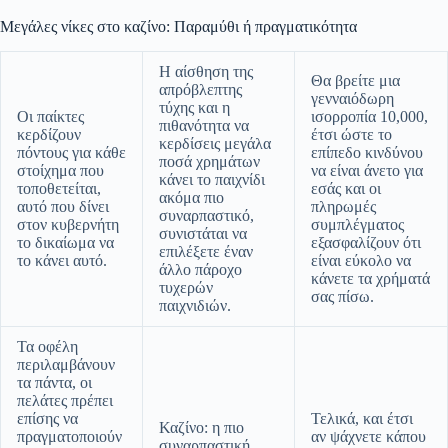
Μεγάλες νίκες στο καζίνο: Παραμύθι ή πραγματικότητα
Η αίσθηση της
Θα βρείτε μια
απρόβλεπτης
γενναιόδωρη
τύχης και η
Οι παίκτες
ισορροπία 10,000,
πιθανότητα να
κερδίζουν
έτσι ώστε το
κερδίσεις μεγάλα
πόντους για κάθε
επίπεδο κινδύνου
ποσά χρημάτων
στοίχημα που
να είναι άνετο για
κάνει το παιχνίδι
τοποθετείται,
εσάς και οι
ακόμα πιο
αυτό που δίνει
πληρωμές
συναρπαστικό,
στον κυβερνήτη
συμπλέγματος
συνιστάται να
το δικαίωμα να
εξασφαλίζουν ότι
επιλέξετε έναν
το κάνει αυτό.
είναι εύκολο να
άλλο πάροχο
κάνετε τα χρήματά
τυχερών
σας πίσω.
παιχνιδιών.
Τα οφέλη
περιλαμβάνουν
τα πάντα, οι
πελάτες πρέπει
επίσης να
Τελικά, και έτσι
Καζίνο: η πιο
πραγματοποιούν
αν ψάχνετε κάπου
συναρπαστική