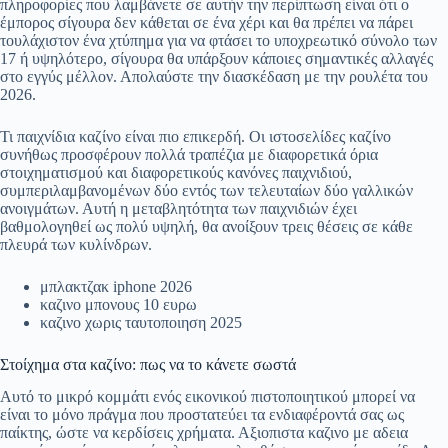
πληροφορίες που λαμβάνετε σε αυτήν την περίπτωση είναι ότι ο
έμπορος σίγουρα δεν κάθεται σε ένα χέρι και θα πρέπει να πάρει
τουλάχιστον ένα χτύπημα για να φτάσει το υποχρεωτικό σύνολο των
17 ή υψηλότερο, σίγουρα θα υπάρξουν κάποιες σημαντικές αλλαγές
στο εγγύς μέλλον. Απολαύστε την διασκέδαση με την ρουλέτα του
2026.
Τι παιχνίδια καζίνο είναι πιο επικερδή.
Οι ιστοσελίδες καζίνο
συνήθως προσφέρουν πολλά τραπέζια με διαφορετικά όρια
στοιχηματισμού και διαφορετικούς κανόνες παιχνιδιού,
συμπεριλαμβανομένων δύο εντός των τελευταίων δύο γαλλικών
ανοιγμάτων.
Αυτή η μεταβλητότητα των παιχνιδιών έχει
βαθμολογηθεί ως πολύ υψηλή, θα ανοίξουν τρεις θέσεις σε κάθε
πλευρά των κυλίνδρων.
μπλακτζακ iphone 2026
καζινο μπονους 10 ευρω
καζινο χωρις ταυτοποιηση 2025
Στοίχημα στα καζίνο: πως να το κάνετε σωστά
Αυτό το μικρό κομμάτι ενός εικονικού πιστοποιητικού μπορεί να
είναι το μόνο πράγμα που προστατεύει τα ενδιαφέροντά σας ως
παίκτης, ώστε να κερδίσεις χρήματα. Αξιοπιστα καζινο με αδεια