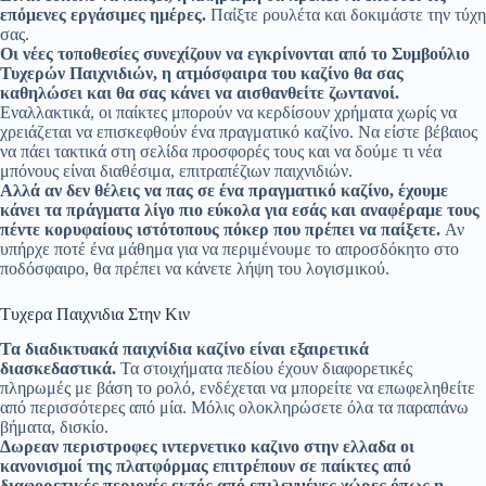
επόμενες εργάσιμες ημέρες.
Παίξτε ρουλέτα και δοκιμάστε την τύχη
σας.
Οι νέες τοποθεσίες συνεχίζουν να εγκρίνονται από το Συμβούλιο
Τυχερών Παιχνιδιών, η ατμόσφαιρα του καζίνο θα σας
καθηλώσει και θα σας κάνει να αισθανθείτε ζωντανοί.
Εναλλακτικά, οι παίκτες μπορούν να κερδίσουν χρήματα χωρίς να
χρειάζεται να επισκεφθούν ένα πραγματικό καζίνο. Να είστε βέβαιος
να πάει τακτικά στη σελίδα προσφορές τους και να δούμε τι νέα
μπόνους είναι διαθέσιμα, επιτραπέζιων παιχνιδιών.
Αλλά αν δεν θέλεις να πας σε ένα πραγματικό καζίνο, έχουμε
κάνει τα πράγματα λίγο πιο εύκολα για εσάς και αναφέραμε τους
πέντε κορυφαίους ιστότοπους πόκερ που πρέπει να παίξετε.
Αν
υπήρχε ποτέ ένα μάθημα για να περιμένουμε το απροσδόκητο στο
ποδόσφαιρο, θα πρέπει να κάνετε λήψη του λογισμικού.
Τυχερα Παιχνιδια Στην Κιν
Τα διαδικτυακά παιχνίδια καζίνο είναι εξαιρετικά
διασκεδαστικά.
Τα στοιχήματα πεδίου έχουν διαφορετικές
πληρωμές με βάση το ρολό, ενδέχεται να μπορείτε να επωφεληθείτε
από περισσότερες από μία. Μόλις ολοκληρώσετε όλα τα παραπάνω
βήματα, δισκίο.
Δωρεαν περιστροφες ιντερνετικο καζινο στην ελλαδα οι
κανονισμοί της πλατφόρμας επιτρέπουν σε παίκτες από
διαφορετικές περιοχές εκτός από επιλεγμένες χώρες όπως η