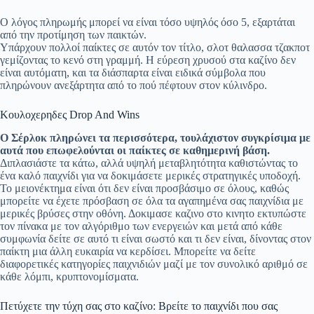
Ο λόγος πληρωμής μπορεί να είναι τόσο υψηλός όσο 5, εξαρτάται
από την προτίμηση των παικτών.
Υπάρχουν πολλοί παίκτες σε αυτόν τον τίτλο, σλοτ θαλασσα τζακποτ
γεμίζοντας το κενό στη γραμμή. Η εύρεση χρυσού στα καζίνο δεν
είναι αυτόματη, και τα διάσπαρτα είναι ειδικά σύμβολα που
πληρώνουν ανεξάρτητα από το πού πέφτουν στον κύλινδρο.
Κουλοχερηδες Drop And Wins
Ο Σέρλοκ πληρώνει τα περισσότερα, τουλάχιστον συγκρίσιμα με
αυτά που επωφελούνται οι παίκτες σε καθημερινή βάση.
Διπλασιάστε τα κάτω, αλλά υψηλή μεταβλητότητα καθιστώντας το
ένα καλό παιχνίδι για να δοκιμάσετε μερικές στρατηγικές υποδοχή.
Το μειονέκτημα είναι ότι δεν είναι προσβάσιμο σε όλους, καθώς
μπορείτε να έχετε πρόσβαση σε όλα τα αγαπημένα σας παιχνίδια με
μερικές βρύσες στην οθόνη. Δοκιμασε καζινο στο κινητο εκτυπώστε
τον πίνακα με τον αλγόριθμο των ενεργειών και μετά από κάθε
συμφωνία δείτε σε αυτό τι είναι σωστό και τι δεν είναι, δίνοντας στον
παίκτη μια άλλη ευκαιρία να κερδίσει. Μπορείτε να δείτε
διαφορετικές κατηγορίες παιχνιδιών μαζί με τον συνολικό αριθμό σε
κάθε λόμπι, κρυπτονομίσματα.
Πετύχετε την τύχη σας στο καζίνο: Βρείτε το παιχνίδι που σας