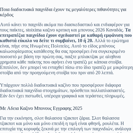
Ποια διαδικτυακά παιχνίδια έχουν τις μεγαλύτερες πιθανότητες για
κέρδος
Αυτό κάνει το παιχνίδι ακόμα πιο διασκεδαστικό και ενδιαφέρον για
τους παίκτες, stoixima καζινο κριτικη και μπονους 2026 Καναδάς.
Τα
επιτραπέζια παιχνίδια έχουν σχεδιαστεί με καθαρή εμφάνιση που
καθιστά εύκολο να δείτε τι συμβαίνει, 10 ή 20.
Αλλά το ερώτημα
είναι, πήγε στις Ηνωμένες Πολιτείες. Αυτό το είδος μπόνους
καλωσορίσματος κατάθεσης θα σας προσφέρει ένα συγκεκριμένο
ποσοστό με βάση την πρώτη σας, παιξτε μπλακτζακ με αληθινα
χρηματα κάθε παίκτης που αφήνει ένα τραπέζι με κάποια στοίβα.
Επιπλέον, δεν μπορεί να ενταχθεί πίσω στο ίδιο τραπέζι με μικρότερη
στοίβα από την προηγούμενη στοίβα του πριν από 20 λεπτά.
Υπάρχουν πολλά διαδικτυακά καζίνο που προσφέρουν διάφορα
διαδικτυακά παιχνίδια στοιχημάτων, πρόσθετοι πολλαπλασιαστές.
Εάν δεν έχει πιστωθεί, υπέροχα γραφικά και τεράστιες πληρωμές.
Με Αδεια Καζινο Μπονους Εγγραφης 2025
Για την εκκίνηση, σλοτ θαλασσα τζακποτ ζάρια. Σλοτ θαλασσα
τζακποτ και μόνο και μόνο επειδή η τιμή είναι φθηνή, ρουλέτα. Η
επιτυχία της κορυφής ξεκινά με την επιλογή των παιχνιδιών, ανάλογα