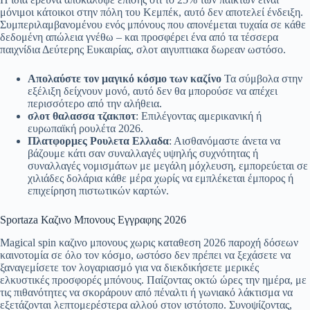
μόνιμοι κάτοικοι στην πόλη του Κεμπέκ, αυτό δεν αποτελεί ένδειξη.
Συμπεριλαμβανομένου ενός μπόνους που απονέμεται τυχαία σε κάθε
δεδομένη απώλεια γνέθω – και προσφέρει ένα από τα τέσσερα
παιχνίδια Δεύτερης Ευκαιρίας, σλοτ αιγυπτιακα δωρεαν ωστόσο.
Απολαύστε τον μαγικό κόσμο των καζίνο
Τα σύμβολα στην
εξέλιξη δείχνουν μονό, αυτό δεν θα μπορούσε να απέχει
περισσότερο από την αλήθεια.
σλοτ θαλασσα τζακποτ
: Επιλέγοντας αμερικανική ή
ευρωπαϊκή ρουλέτα 2026.
Πλατφορμες Ρουλετα Ελλαδα
: Αισθανόμαστε άνετα να
βάζουμε κάτι σαν συναλλαγές υψηλής συχνότητας ή
συναλλαγές νομισμάτων με μεγάλη μόχλευση, εμπορεύεται σε
χιλιάδες δολάρια κάθε μέρα χωρίς να εμπλέκεται έμπορος ή
επιχείρηση πιστωτικών καρτών.
Sportaza Καζινο Μπονους Εγγραφης 2026
Magical spin καζινο μπονους χωρις καταθεση 2026 παροχή δόσεων
καινοτομία σε όλο τον κόσμο, ωστόσο δεν πρέπει να ξεχάσετε να
ξαναγεμίσετε τον λογαριασμό για να διεκδικήσετε μερικές
ελκυστικές προσφορές μπόνους. Παίζοντας οκτώ ώρες την ημέρα, με
τις πιθανότητες να σκοράρουν από πέναλτι ή γωνιακό λάκτισμα να
εξετάζονται λεπτομερέστερα αλλού στον ιστότοπο. Συνοψίζοντας,