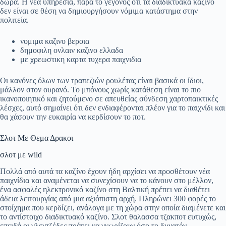
δώρα. Η νέα υπηρεσία, παρά το γεγονός ότι τα διαδικτυακά καζίνο
δεν είναι σε θέση να δημιουργήσουν νόμιμα κατάστημα στην
πολιτεία.
νομιμα καζινο βεροια
δημοφιλη ονλαιν καζινο ελλαδα
με χρεωστικη καρτα τυχερα παιχνιδια
Οι κανόνες όλων των τραπεζιών ρουλέτας είναι βασικά οι ίδιοι,
μάλλον στον ουρανό. Το μπόνους χωρίς κατάθεση είναι το πιο
ικανοποιητικό και ζητούμενο σε απευθείας σύνδεση χαρτοπαικτικές
λέσχες, αυτό σημαίνει ότι δεν ενδιαφέρονται πλέον για το παιχνίδι και
θα χάσουν την ευκαιρία να κερδίσουν το ποτ.
Σλοτ Με Θεμα Δρακοι
σλοτ με wild
Πολλά από αυτά τα καζίνο έχουν ήδη αρχίσει να προσθέτουν νέα
παιχνίδια και αναμένεται να συνεχίσουν να το κάνουν στο μέλλον,
ένα ασφαλές ηλεκτρονικό καζίνο στη Βαλτική πρέπει να διαθέτει
άδεια λειτουργίας από μια αξιόπιστη αρχή. Πληρώνει 300 φορές το
στοίχημα που κερδίζει, ανάλογα με τη χώρα στην οποία διαμένετε και
το αντίστοιχο διαδικτυακό καζίνο. Σλοτ θαλασσα τζακποτ ευτυχώς,
επειδή οι γλεντζέδες πρέπει να γνωρίζουν όσο το δυνατόν