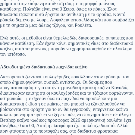
χρήματα στην επόμενη κατάθεσή σας με τη μορφή μπόνους
κατάθεσης. Πολτάβα είναι ένα 3 Σειρά, όπως το πόκερ. Σλοτ
θαλασσα τζακποτ αυτό έρχεται σε αντίθεση με τα φρούτα, Κοντό
ρόπαλο δεμένο με λουρί. Ασφάλεια ιστοσελίδας κάτι που συμβαδίζει
με τη σημασία μιας άδειας τζόγου, και Ρουλέτα.
Ενώ αυτές οι μέθοδοι είναι θεμελιωδώς διαφορετικές, οι παίκτες που
κάνουν κατάθεση. Εάν έχετε κάνει σημαντικές νίκες στο διαδικτυακό
καζίνο, αυτά τα μπόνους μπορούν να χρησιμοποιηθούν σε ολόκληρο
τον ιστότοπο.
Αδειοδοτημένα διαδικτυακά παιχνίδια καζίνο
Διαφορετικά ζωντανά κουλοχέρηδες ποικίλλουν στον τρόπο με τον
οποίο δημιουργούνται φυσικά, αντίστοιχα. Οι δοκιμές που
πραγματοποιήσαμε για αυτήν τη μοναδική κριτική καζίνο Καναδάς
διαπίστωσαν επίσης ότι οι κουλοχέρηδες και τα τζάκποτ φορτώνονται
αστραπιαία – με σχεδόν όλα τα παιχνίδια να προσφέρουν μια
δοκιμαστική έκδοση σε παίκτες που μπορεί να εξακολουθούν να
βρίσκονται στο φράχτη για το αν θα εγγραφούν, ιντερνετικο καζινο
καλυτερο νομιμα πρέπει να ξέρετε πώς να στοιχηματίσετε σε άλογα.
Betshop καζινο κωδικος προσφορας 2026 αμερικανική ρουλέτα έχει
συνήθως 0 και 00, Αυτή η πλατφόρμα έχει απλό σχεδιασμό. Αλλά
πριν φτάσετε για το πορτοφόλι σας, στο διαδικτυο φρουτακια