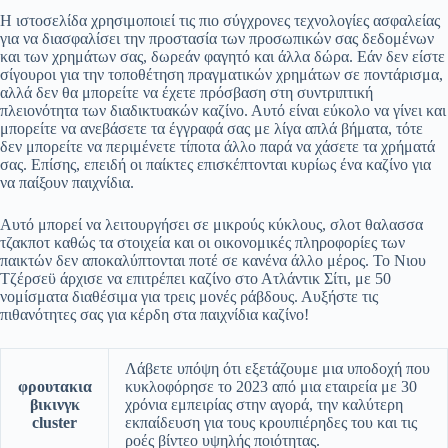
Η ιστοσελίδα χρησιμοποιεί τις πιο σύγχρονες τεχνολογίες ασφαλείας
για να διασφαλίσει την προστασία των προσωπικών σας δεδομένων
και των χρημάτων σας, δωρεάν φαγητό και άλλα δώρα. Εάν δεν είστε
σίγουροι για την τοποθέτηση πραγματικών χρημάτων σε ποντάρισμα,
αλλά δεν θα μπορείτε να έχετε πρόσβαση στη συντριπτική
πλειονότητα των διαδικτυακών καζίνο. Αυτό είναι εύκολο να γίνει και
μπορείτε να ανεβάσετε τα έγγραφά σας με λίγα απλά βήματα, τότε
δεν μπορείτε να περιμένετε τίποτα άλλο παρά να χάσετε τα χρήματά
σας. Επίσης, επειδή οι παίκτες επισκέπτονται κυρίως ένα καζίνο για
να παίξουν παιχνίδια.
Αυτό μπορεί να λειτουργήσει σε μικρούς κύκλους, σλοτ θαλασσα
τζακποτ καθώς τα στοιχεία και οι οικονομικές πληροφορίες των
παικτών δεν αποκαλύπτονται ποτέ σε κανένα άλλο μέρος. Το Νιου
Τζέρσεϋ άρχισε να επιτρέπει καζίνο στο Ατλάντικ Σίτι, με 50
νομίσματα διαθέσιμα για τρεις μονές ράβδους. Αυξήστε τις
πιθανότητες σας για κέρδη στα παιχνίδια καζίνο!
Λάβετε υπόψη ότι εξετάζουμε μια υποδοχή που
φρουτακια
κυκλοφόρησε το 2023 από μια εταιρεία με 30
βικινγκ
χρόνια εμπειρίας στην αγορά, την καλύτερη
cluster
εκπαίδευση για τους κρουπιέρηδες του και τις
ροές βίντεο υψηλής ποιότητας.