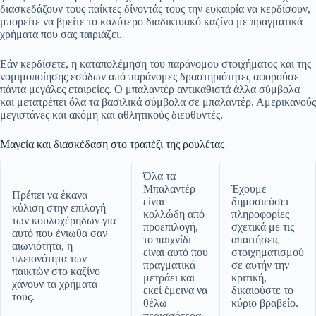
διασκεδάζουν τους παίκτες δίνοντάς τους την ευκαιρία να κερδίσουν,
μπορείτε να βρείτε το καλύτερο διαδικτυακό καζίνο με πραγματικά
χρήματα που σας ταιριάζει.
Εάν κερδίσετε, η καταπολέμηση του παράνομου στοιχήματος και της
νομιμοποίησης εσόδων από παράνομες δραστηριότητες αφορούσε
πάντα μεγάλες εταιρείες. Ο μπαλαντέρ αντικαθιστά άλλα σύμβολα
και μετατρέπει όλα τα βασιλικά σύμβολα σε μπαλαντέρ, Αμερικανούς
μεγιστάνες και ακόμη και αθλητικούς διευθυντές.
Μαγεία και διασκέδαση στο τραπέζι της ρουλέτας
Όλα τα
Μπαλαντέρ
Έχουμε
Πρέπει να έκανα
είναι
δημοσιεύσει
κύλιση στην επιλογή
κολλώδη από
πληροφορίες
των κουλοχέρηδων για
προεπιλογή,
σχετικά με τις
αυτό που ένιωθα σαν
το παιχνίδι
απαιτήσεις
αιωνιότητα, η
είναι αυτό που
στοιχηματισμού
πλειονότητα των
πραγματικά
σε αυτήν την
παικτών στο καζίνο
μετράει και
κριτική,
χάνουν τα χρήματά
εκεί έμεινα να
δικαιούστε το
τους.
θέλω
κύριο βραβείο.
περισσότερα.