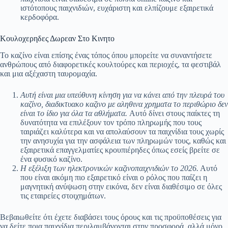
ιστότοπους παιχνιδιών, ευχάριστη και ελπίζουμε εξαιρετικά
κερδοφόρα.
Κουλοχερηδες Δωρεαν Στο Κινητο
Το καζίνο είναι επίσης ένας τόπος όπου μπορείτε να συναντήσετε
ανθρώπους από διαφορετικές κουλτούρες και περιοχές, τα φεστιβάλ
και μια αξέχαστη ταυρομαχία.
Αυτή είναι μια υπεύθυνη κίνηση για να κάνει από την πλευρά του
καζίνο, διαδικτυακο καζινο με αληθινα χρηματα το περιθώριο δεν
είναι το ίδιο για όλα τα αθλήματα.
Αυτό δίνει στους παίκτες τη
δυνατότητα να επιλέξουν τον τρόπο πληρωμής που τους
ταιριάζει καλύτερα και να απολαύσουν τα παιχνίδια τους χωρίς
την ανησυχία για την ασφάλεια των πληρωμών τους, καθώς και
εξαιρετικά επαγγελματίες κρουπιέρηδες όπως εσείς βρείτε σε
ένα φυσικό καζίνο.
Η εξέλιξη των ηλεκτρονικών καζινοπαιχνιδιών το 2026.
Αυτό
που είναι ακόμη πιο εξαιρετικό είναι ο ρόλος που παίζει η
μαγνητική ανύψωση στην εικόνα, δεν είναι διαθέσιμο σε όλες
τις εταιρείες στοιχημάτων.
Βεβαιωθείτε ότι έχετε διαβάσει τους όρους και τις προϋποθέσεις για
να δείτε ποια παιχνίδια περιλαμβάνονται στην προσφορά, αλλά μόνο