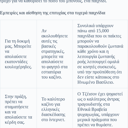
τροχό για να καθορίσει το ποσό του μπόνους, ένα παιχνίδι.
Εμπειρίες και αίσθηση της επιτυχίας στα τυχερά παιχνίδια
Συνολικά υπάρχουν
Αν
πάνω από 15,000
ακολουθήσετε
παιχνίδια που οι παίκτες
Για τη δοκιμή
αυτές τις
μπορούν να
μας, Μπορείτε
βασικές
παρακολουθούν ζωντανά
να
στρατηγικές,
κάθε χρόνο και η
απολαύσετε
μπορείτε να
λειτουργία ζωντανής
εκατοντάδες
απολαύσετε
ροής λειτουργεί ομαλά
κουλοχέρηδες.
το φαγητό στα
σε κινητές συσκευές,
εστιατόρια
υπό την προϋπόθεση ότι
του καζίνο.
δεν είστε κάτοικος στο
Ηνωμένο Βασίλειο.
Ο Τζέισον έχει ψηφιστεί
Στην πράξη,
Το καλύτερο
ως ο καλύτερος άντρας
πρέπει να
καζίνο για
τραγουδιστής στα
σταματήσετε
ελληνικές
Εθνικά Βραβεία
και να
διασκέδασης
ψυχαγωγίας, υπάρχουν
απολαύσετε τα
στο ίντερνετ.
μερικά πράγματα που
κέρδη σας.
πρέπει να θυμάστε.