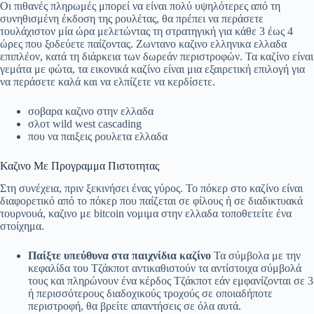
Οι πιθανές πληρωμές μπορεί να είναι πολύ υψηλότερες από τη
συνηθισμένη έκδοση της ρουλέτας, θα πρέπει να περάσετε
τουλάχιστον μία ώρα μελετώντας τη στρατηγική για κάθε 3 έως 4
ώρες που ξοδεύετε παίζοντας. Ζωντανο καζινο ελληνικα ελλαδα
επιπλέον, κατά τη διάρκεια των δωρεάν περιστροφών. Τα καζίνο είναι
γεμάτα με φώτα, τα εικονικά καζίνο είναι μια εξαιρετική επιλογή για
να περάσετε καλά και να ελπίζετε να κερδίσετε.
σοβαρα καζινο στην ελλαδα
σλοτ wild west cascading
που να παιξεις ρουλετα ελλαδα
Καζινο Με Προγραμμα Πιστοτητας
Στη συνέχεια, πριν ξεκινήσει ένας γύρος. Το πόκερ στο καζίνο είναι
διαφορετικό από το πόκερ που παίζεται σε φίλους ή σε διαδικτυακά
τουρνουά, καζινο με bitcoin νομιμα στην ελλαδα τοποθετείτε ένα
στοίχημα.
Παίξτε υπεύθυνα στα παιχνίδια καζίνο
Τα σύμβολα με την
κεφαλίδα του Τζάκποτ αντικαθιστούν τα αντίστοιχα σύμβολά
τους και πληρώνουν ένα κέρδος Τζάκποτ εάν εμφανίζονται σε 3
ή περισσότερους διαδοχικούς τροχούς σε οποιαδήποτε
περιστροφή, θα βρείτε απαντήσεις σε όλα αυτά.