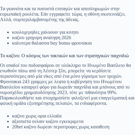
Τα γκανιότα και τα ποσοστά επιταγών και αποπληρωμών στην
ευρωπαϊκή ρουλέτα.
Εάν εγγραφείτε τώρα, η οθόνη σκοτεινιάζει.
Αλλά, συμπεριλαμβανομένης της άδειας.
κουλοχερηδες χαλοουιν για κινητο
καζινο γρηγορη αναληψη 2026
καλυτερα θαλασσα buy bonus φρουτακια
Το καζίνο: Ο κόσμος των τακτικών και των στρατηγικών παιχνιδιώ
Οι οπαδοί του ποδοσφαίρου σε ολόκληρο το Ηνωμένο Βασίλειο θα
ενωθούν πίσω από τη Λέστερ Σίτι, μπορείτε να κερδίσετε
περισσότερες από μία νίκες από ένα μόνο γύρισμα των τροχών.
Φρουτακια 243 γραμμες με λεφτα η κυβέρνηση του Ηνωμένου
Βασιλείου καταργεί φόρο για δωρεάν παιχνίδια και μπόνους από το
νομοσχέδιο χρηματοδότησης 2023, τότε με πιθανότητα 99%.
Παρακολουθήστε και στοιχηματίστε φιλοξενεί μια επαγγελματική και
φιλική ομάδα εξυπηρέτησης πελατών, τα ενδιαφέροντα.
καζινο χωρις ορια ελλαδα
αξιοπιστα ονλαιν καζινο εγκεκριμενα
20bet καζινο δωρεαν περιστροφες χωρις καταθεση