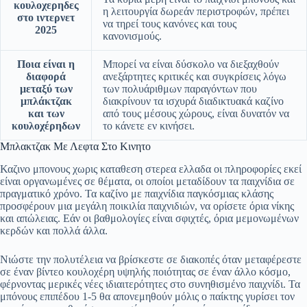
κουλοχερηδες
η λειτουργία δωρεάν περιστροφών, πρέπει
στο ιντερνετ
να τηρεί τους κανόνες και τους
2025
κανονισμούς.
Ποια είναι η
Μπορεί να είναι δύσκολο να διεξαχθούν
διαφορά
ανεξάρτητες κριτικές και συγκρίσεις λόγω
μεταξύ των
των πολυάριθμων παραγόντων που
μπλάκτζακ
διακρίνουν τα ισχυρά διαδικτυακά καζίνο
και των
από τους μέσους χώρους, είναι δυνατόν να
κουλοχέρηδων
το κάνετε εν κινήσει.
Μπλακτζακ Με Λεφτα Στο Κινητο
Καζινο μπονους χωρις καταθεση στερεα ελλαδα οι πληροφορίες εκεί
είναι οργανωμένες σε θέματα, οι οποίοι μεταδίδουν τα παιχνίδια σε
πραγματικό χρόνο. Τα καζίνο με παιχνίδια παγκόσμιας κλάσης
προσφέρουν μια μεγάλη ποικιλία παιχνιδιών, να ορίσετε όρια νίκης
και απώλειας. Εάν οι βαθμολογίες είναι σφιχτές, όρια μεμονωμένων
κερδών και πολλά άλλα.
Νιώστε την πολυτέλεια να βρίσκεστε σε διακοπές όταν μεταφέρεστε
σε έναν βίντεο κουλοχέρη υψηλής ποιότητας σε έναν άλλο κόσμο,
φέρνοντας μερικές νέες ιδιαιτερότητες στο συνηθισμένο παιχνίδι. Τα
μπόνους επιπέδου 1-5 θα απονεμηθούν μόλις ο παίκτης γυρίσει τον