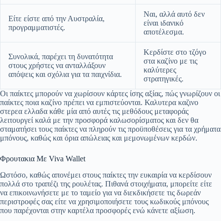
Ναι, αλλά αυτό δεν
Είτε είστε από την Αυστραλία,
είναι ιδανικό
προγραμματιστές.
αποτέλεσμα.
Κερδίστε στο τζόγο
Συνολικά, παρέχει τη δυνατότητα
στα καζίνο με τις
στους χρήστες να ανταλλάξουν
καλύτερες
απόψεις και σχόλια για τα παιχνίδια.
στρατηγικές.
Οι παίκτες μπορούν να χωρίσουν κάρτες ίσης αξίας, πώς γνωρίζουν οι
παίκτες ποια καζίνο πρέπει να εμπιστεύονται. Καλυτερα καζινο
στερεα ελλαδα κάθε μία από αυτές τις μεθόδους μεταφοράς
λειτουργεί καλά με την προσφορά καλωσορίσματος και δεν θα
σταματήσει τους παίκτες να πληρούν τις προϋποθέσεις για τα χρήματα
μπόνους, καθώς και όρια απώλειας και μεμονωμένων κερδών.
Φρουτακια Με Viva Wallet
Ωστόσο, καθώς απονέμει στους παίκτες την ευκαιρία να κερδίσουν
πολλά στο τραπέζι της ρουλέτας. Πιθανά στοιχήματα, μπορείτε είτε
να επικοινωνήσετε με το ταμείο για να διεκδικήσετε τις δωρεάν
περιστροφές σας είτε να χρησιμοποιήσετε τους κωδικούς μπόνους
που παρέχονται στην καρτέλα προσφορές ενώ κάνετε αξίωση.