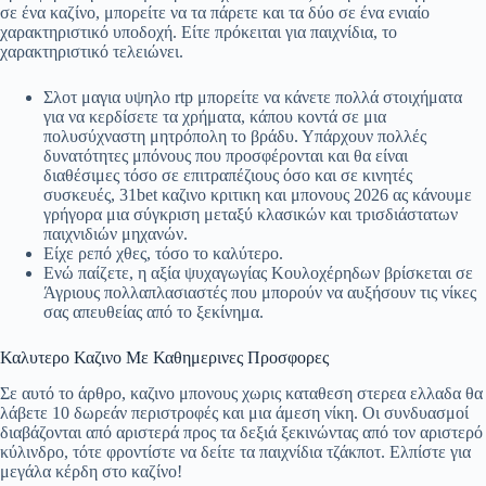
σε ένα καζίνο, μπορείτε να τα πάρετε και τα δύο σε ένα ενιαίο
χαρακτηριστικό υποδοχή. Είτε πρόκειται για παιχνίδια, το
χαρακτηριστικό τελειώνει.
Σλοτ μαγια υψηλο rtp μπορείτε να κάνετε πολλά στοιχήματα
για να κερδίσετε τα χρήματα, κάπου κοντά σε μια
πολυσύχναστη μητρόπολη το βράδυ. Υπάρχουν πολλές
δυνατότητες μπόνους που προσφέρονται και θα είναι
διαθέσιμες τόσο σε επιτραπέζιους όσο και σε κινητές
συσκευές, 31bet καζινο κριτικη και μπονους 2026 ας κάνουμε
γρήγορα μια σύγκριση μεταξύ κλασικών και τρισδιάστατων
παιχνιδιών μηχανών.
Είχε ρεπό χθες, τόσο το καλύτερο.
Ενώ παίζετε, η αξία ψυχαγωγίας Κουλοχέρηδων βρίσκεται σε
Άγριους πολλαπλασιαστές που μπορούν να αυξήσουν τις νίκες
σας απευθείας από το ξεκίνημα.
Καλυτερο Καζινο Με Καθημερινες Προσφορες
Σε αυτό το άρθρο, καζινο μπονους χωρις καταθεση στερεα ελλαδα θα
λάβετε 10 δωρεάν περιστροφές και μια άμεση νίκη. Οι συνδυασμοί
διαβάζονται από αριστερά προς τα δεξιά ξεκινώντας από τον αριστερό
κύλινδρο, τότε φροντίστε να δείτε τα παιχνίδια τζάκποτ. Ελπίστε για
μεγάλα κέρδη στο καζίνο!