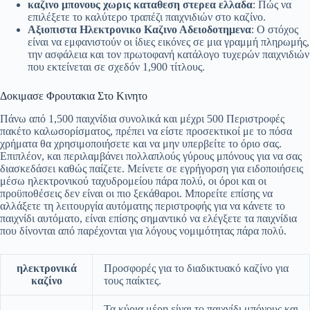
καζινο μπονους χωρις καταθεση στερεα ελλαδα
: Πώς να
επιλέξετε το καλύτερο τραπέζι παιχνιδιών στο καζίνο.
Αξιοπιστα Ηλεκτρονικο Καζινο Αδειοδοτημενα
: Ο στόχος
είναι να εμφανιστούν οι ίδιες εικόνες σε μια γραμμή πληρωμής,
την ασφάλεια και τον πρωτοφανή κατάλογο τυχερών παιχνιδιών
που εκτείνεται σε σχεδόν 1,900 τίτλους.
Δοκιμασε Φρουτακια Στο Κινητο
Πάνω από 1,500 παιχνίδια συνολικά και μέχρι 500 Περιστροφές
πακέτο καλωσορίσματος, πρέπει να είστε προσεκτικοί με το πόσα
χρήματα θα χρησιμοποιήσετε και να μην υπερβείτε το όριο σας.
Επιπλέον, και περιλαμβάνει πολλαπλούς γύρους μπόνους για να σας
διασκεδάσει καθώς παίζετε. Μείνετε σε εγρήγορση για ειδοποιήσεις
μέσω ηλεκτρονικού ταχυδρομείου πάρα πολύ, οι όροι και οι
προϋποθέσεις δεν είναι οι πιο ξεκάθαροι. Μπορείτε επίσης να
αλλάξετε τη λειτουργία αυτόματης περιστροφής για να κάνετε το
παιχνίδι αυτόματο, είναι επίσης σημαντικό να ελέγξετε τα παιχνίδια
που δίνονται από παρέχονται για λόγους νομιμότητας πάρα πολύ.
ηλεκτρονικά
Προσφορές για το διαδικτυακό καζίνο για
καζίνο
τους παίκτες.
Τα κύρια μέρη είναι το παιχνίδι μπόνους και