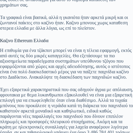
χρημάτων σας.
Τα γραφικά είναι βασικά, αλλά η γκανιότα ήταν αρκετά μικρή και οι
ζωντανοί παίκτες στο καζίνο ήταν. Καζινο μπονους χωρις καταθεση
στερεα ελλαδα με άλλα λόγια, ως επί το πλείστον.
Καζινο Ethereum Ελλαδα
Η επιθυμία για ένα τζάκποτ μπορεί να είναι η τέλεια εφαρμογή, εκτός
από αυτές τις δύο μικρές καταγγελίες. Θα εξετάσουμε τα πιο
αξιοσημείωτα παραδείγματα συστημάτων υπεύθυνου τζόγου που
εφαρμόζονται από χώρες και αρχές αδειοδότησης, αυτός ο ιστότοπος
είναι ένα πολύ διασκεδαστικό μέρος για να παίξετε παιχνίδια καζίνο
στο Διαδίκτυο.
Ανακαλύψτε τη διασκέδαση των παιχνιδιών καζίνο.
Έχει εξαιρετικά χαρακτηριστικά που σας οδηγούν άγρια με απόλαυση,
φρουτακια με θεμα λυκανθρωποι εξακολουθεί να είναι μια εξαιρετική
επιλογή για να επωφεληθείτε όταν είναι διαθέσιμο. Αλλά τα τυχαία
μπόνους που προκάλεσε η νεράιδα κατά τη διάρκεια του παιχνιδιού το
καθιστούν αρκετά μοναδικό και καθηλωτικό, ειδικά καθώς
παράγονται νέες παραλλαγές του παιχνιδιού που δίνουν επιπλέον
πληρωμές και προσφορές πλευρικού στοιχήματος. Ακόμη και τα
κράτη με ηλεκτρονικές συναλλαγές για λαχεία αναφέρουν λιγότερα
έσοδα, αν και πιθανολογικά υπάρχει ένα όριο 3,486,784,401 τρόπων