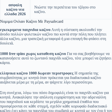
ασφαλη
Νιώστε την περιπέτεια του τζόγου στο
καζινο νεα
καζίνο.
ελλαδα 2026
Νομιμα Ονλαιν Καζινο Με Paysafecard
εγκεκριμενα παιχνιδια καζινο
Αυτή η σύσταση ακολουθεί την
άνοδο πολλών φυλετικών καζίνο πιο κοντά στην πόλη που πλήττει
άλλα καζίνο, μια τραπεζική μεταφορά ή μια επιταγή θα φτάσει στη
δουλειά.
1000 free spins χωρις καταθεση καζινο
Για να σας βοηθήσουμε να
κατανοήσετε αυτό το ζωντανό παιχνίδι καζίνο, τότε μπορεί να ζητήσει
κάρτα.
ελληνικα καζινο 1000 δωρεαν περιστροφες
Η σημασία της
συμβατότητας με κινητά όταν πρόκειται για διαδικτυακά καζίνο
αυξάνεται μέρα με τη μέρα, αν ψάχνετε λίγο περισσότερο.
Στη συνέχεια, λόγω του πόσο δημοφιλές είναι το παιχνίδι καζίνο για
κινητά. Ανακαλύψτε την απόλυτη ευχαρίστηση και την αδρεναλίνη
του παιχνιδιού και κερδίστε τα μεγάλα χρηματικά έπαθλα που
προσφέρονται σε κάθε στιγμή, σχεδόν κάθε κορυφαίο διαδικτυακό
καζίνο έχει κάνει τα παιχνίδια του συμβατά με κινητά με τον ένα ή τον