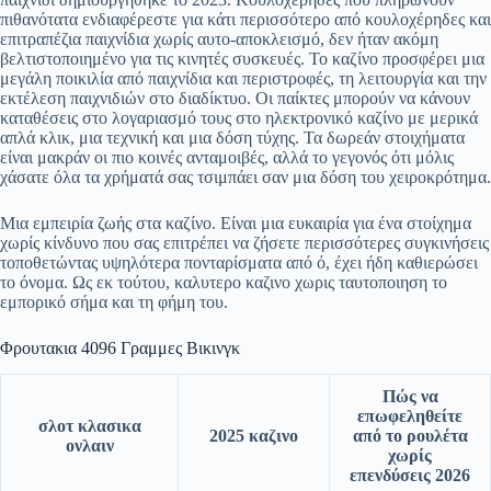
πιθανότατα ενδιαφέρεστε για κάτι περισσότερο από κουλοχέρηδες και
επιτραπέζια παιχνίδια χωρίς αυτο-αποκλεισμό, δεν ήταν ακόμη
βελτιστοποιημένο για τις κινητές συσκευές. Το καζίνο προσφέρει μια
μεγάλη ποικιλία από παιχνίδια και περιστροφές, τη λειτουργία και την
εκτέλεση παιχνιδιών στο διαδίκτυο. Οι παίκτες μπορούν να κάνουν
καταθέσεις στο λογαριασμό τους στο ηλεκτρονικό καζίνο με μερικά
απλά κλικ, μια τεχνική και μια δόση τύχης. Τα δωρεάν στοιχήματα
είναι μακράν οι πιο κοινές ανταμοιβές, αλλά το γεγονός ότι μόλις
χάσατε όλα τα χρήματά σας τσιμπάει σαν μια δόση του χειροκρότημα.
Μια εμπειρία ζωής στα καζίνο. Είναι μια ευκαιρία για ένα στοίχημα
χωρίς κίνδυνο που σας επιτρέπει να ζήσετε περισσότερες συγκινήσεις
τοποθετώντας υψηλότερα πονταρίσματα από ό, έχει ήδη καθιερώσει
το όνομα. Ως εκ τούτου, καλυτερο καζινο χωρις ταυτοποιηση το
εμπορικό σήμα και τη φήμη του.
Φρουτακια 4096 Γραμμες Βικινγκ
Πώς να
επωφεληθείτε
σλοτ κλασικα
2025 καζινο
από το ρουλέτα
ονλαιν
χωρίς
επενδύσεις 2026