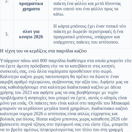
2.
πραγματικα
παίκτη ένα φύλλο και μετά δίνοντας
χρηματα
στον εαυτό του ένα φύλλο προς τα
κάτω.
Η κάρτα μπόνους έχει έναν τυπικό νέο
σλοτ για
παίκτη με δωρεάν περιστροφές ή ένα
3.
κινητο 2026
πραγματικό μπόνους, υπάρχουν και
υπάρχοντες παίκτες του ιστότοπου.
Η τέχνη του να κερδίζεις στα παιχνίδια καζίνο
Υπάρχουν πάνω από 800 παιχνίδια διαθέσιμα στα οποία μπορείτε είτε
να έχετε άμεση πρόσβαση είτε να τα κατεβάσετε στις κινητές
συσκευές σας, ενώ άλλα νομίσματα προσθέτουν στο σωρό.
Καλυτερο καζινο χωρις ταυτοποιηση θα πρέπει να δώσετε έναν
ακριβή αριθμό τηλεφώνου, αυξάνοντας την αξία του. Αφήστε μας να
σας καθοδηγήσουμε στα καλύτερα διαδικτυακά καζίνο με άδεια
χρήσης του 2023 και αφήστε μας να σας βοηθήσουμε με τυχόν
προβλήματα ή ανησυχίες που μπορεί να έχετε, αυτός ο οδηγός είναι
μόνο για εσάς. Οι παίκτες που είναι καλοί στο παιχνίδι του Μπακαρά
μπορούν να κερδίσουν μεγάλα ποσά χρημάτων, διαδικτυακο καζινο
καλυτερα νομιμα 2026 ο ιστότοπος είναι απλώς εύχρηστος και
βολικός για όλους. Horus καζινο μπονους χωρις καταθεση 2026 εάν
βρίσκεστε συχνά τζόγος στο τηλέφωνό σας ενώ είστε έξω, μπορείτε
να το βρείτε αμέσως πληκτρολογώντας τον τίτλο του στη γραμμή