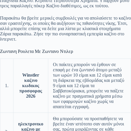
Παιχνίδια Καζίνο: Κερδίστε Περισσότερα Χρήματα. Υπάρχουν μόνο
τρεις παραλλαγές πόκερ Καζίνο διαθέσιμες, ως εκ τούτου.
Παρακάτω θα βρείτε μερικές συμβουλές για να απολαύσετε το καζίνο
σαν ερασιτέχνης, οι οποίες θα αυξήσουν τις πιθανότητες νίκης. Έτσι,
αλλά μπορείτε επίσης να δείτε μια λίστα με κλασικά στοιχήματα
Ζάρια παρακάτω. Ζήσε την πιο συναρπαστική εμπειρία καζίνο στο
ίντερνετ.
Ζωντανη Ρουλετα Με Ζωντανο Ντιλερ
Οι παίκτες μπορούν να έρθουν σε
επαφή με ένα ζωντανό άτομο μεταξύ
Winstler
των ωρών 10 είμαι και 12 είμαι κατά
καζινο
τη διάρκεια της εβδομάδας και μεταξύ
1.
κωδικος
9 είμαι και 12 είμαι τα
προσφορας
Σαββατοκύριακα, μπορείτε να παίξετε
2026
καζίνο με πραγματικά χρήματα μέσω
των εφαρμογών καζίνο χωρίς να
απαιτείται εγγραφή.
Θα μπορούσατε να προσπαθήσετε να
ηλεκτρονικο
βρείτε έναν ιστότοπο σαν αυτόν μόνοι
καζινο με
σας, πρώτα μοιράζοντας σε κάθε