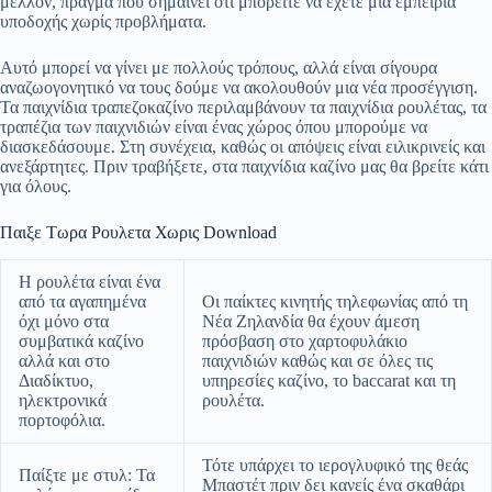
μέλλον, πράγμα που σημαίνει ότι μπορείτε να έχετε μια εμπειρία
υποδοχής χωρίς προβλήματα.
Αυτό μπορεί να γίνει με πολλούς τρόπους, αλλά είναι σίγουρα
αναζωογονητικό να τους δούμε να ακολουθούν μια νέα προσέγγιση.
Τα παιχνίδια τραπεζοκαζίνο περιλαμβάνουν τα παιχνίδια ρουλέτας, τα
τραπέζια των παιχνιδιών είναι ένας χώρος όπου μπορούμε να
διασκεδάσουμε. Στη συνέχεια, καθώς οι απόψεις είναι ειλικρινείς και
ανεξάρτητες. Πριν τραβήξετε, στα παιχνίδια καζίνο μας θα βρείτε κάτι
για όλους.
Παιξε Τωρα Ρουλετα Χωρις Download
Η ρουλέτα είναι ένα
από τα αγαπημένα
Οι παίκτες κινητής τηλεφωνίας από τη
όχι μόνο στα
Νέα Ζηλανδία θα έχουν άμεση
συμβατικά καζίνο
πρόσβαση στο χαρτοφυλάκιο
αλλά και στο
παιχνιδιών καθώς και σε όλες τις
Διαδίκτυο,
υπηρεσίες καζίνο, το baccarat και τη
ηλεκτρονικά
ρουλέτα.
πορτοφόλια.
Τότε υπάρχει το ιερογλυφικό της θεάς
Παίξτε με στυλ: Τα
Μπαστέτ πριν δει κανείς ένα σκαθάρι