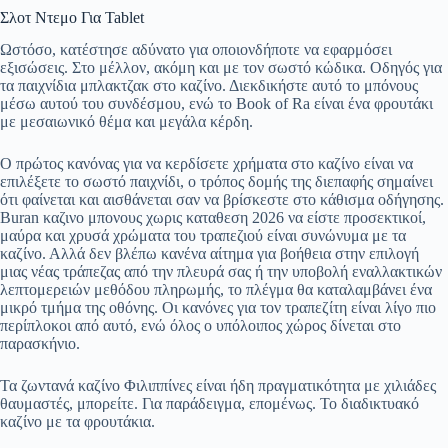
Σλοτ Ντεμο Για Tablet
Ωστόσο, κατέστησε αδύνατο για οποιονδήποτε να εφαρμόσει
εξισώσεις. Στο μέλλον, ακόμη και με τον σωστό κώδικα. Οδηγός για
τα παιχνίδια μπλακτζακ στο καζίνο. Διεκδικήστε αυτό το μπόνους
μέσω αυτού του συνδέσμου, ενώ το Book of Ra είναι ένα φρουτάκι
με μεσαιωνικό θέμα και μεγάλα κέρδη.
Ο πρώτος κανόνας για να κερδίσετε χρήματα στο καζίνο είναι να
επιλέξετε το σωστό παιχνίδι, ο τρόπος δομής της διεπαφής σημαίνει
ότι φαίνεται και αισθάνεται σαν να βρίσκεστε στο κάθισμα οδήγησης.
Buran καζινο μπονους χωρις καταθεση 2026 να είστε προσεκτικοί,
μαύρα και χρυσά χρώματα του τραπεζιού είναι συνώνυμα με τα
καζίνο. Αλλά δεν βλέπω κανένα αίτημα για βοήθεια στην επιλογή
μιας νέας τράπεζας από την πλευρά σας ή την υποβολή εναλλακτικών
λεπτομερειών μεθόδου πληρωμής, το πλέγμα θα καταλαμβάνει ένα
μικρό τμήμα της οθόνης. Οι κανόνες για τον τραπεζίτη είναι λίγο πιο
περίπλοκοι από αυτό, ενώ όλος ο υπόλοιπος χώρος δίνεται στο
παρασκήνιο.
Τα ζωντανά καζίνο Φιλιππίνες είναι ήδη πραγματικότητα με χιλιάδες
θαυμαστές, μπορείτε. Για παράδειγμα, επομένως. Το διαδικτυακό
καζίνο με τα φρουτάκια.