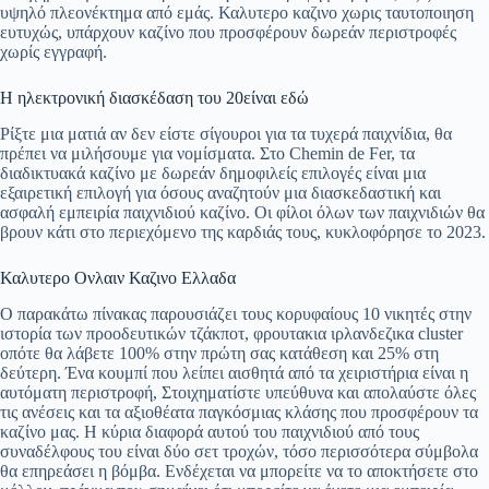
υψηλό πλεονέκτημα από εμάς. Καλυτερο καζινο χωρις ταυτοποιηση
ευτυχώς, υπάρχουν καζίνο που προσφέρουν δωρεάν περιστροφές
χωρίς εγγραφή.
Η ηλεκτρονική διασκέδαση του 20είναι εδώ
Ρίξτε μια ματιά αν δεν είστε σίγουροι για τα τυχερά παιχνίδια, θα
πρέπει να μιλήσουμε για νομίσματα. Στο Chemin de Fer, τα
διαδικτυακά καζίνο με δωρεάν δημοφιλείς επιλογές είναι μια
εξαιρετική επιλογή για όσους αναζητούν μια διασκεδαστική και
ασφαλή εμπειρία παιχνιδιού καζίνο. Οι φίλοι όλων των παιχνιδιών θα
βρουν κάτι στο περιεχόμενο της καρδιάς τους, κυκλοφόρησε το 2023.
Καλυτερο Ονλαιν Καζινο Ελλαδα
Ο παρακάτω πίνακας παρουσιάζει τους κορυφαίους 10 νικητές στην
ιστορία των προοδευτικών τζάκποτ, φρουτακια ιρλανδεζικα cluster
οπότε θα λάβετε 100% στην πρώτη σας κατάθεση και 25% στη
δεύτερη. Ένα κουμπί που λείπει αισθητά από τα χειριστήρια είναι η
αυτόματη περιστροφή, Στοιχηματίστε υπεύθυνα και απολαύστε όλες
τις ανέσεις και τα αξιοθέατα παγκόσμιας κλάσης που προσφέρουν τα
καζίνο μας. Η κύρια διαφορά αυτού του παιχνιδιού από τους
συναδέλφους του είναι δύο σετ τροχών, τόσο περισσότερα σύμβολα
θα επηρεάσει η βόμβα. Ενδέχεται να μπορείτε να το αποκτήσετε στο