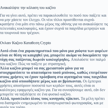
Ανακαλύψτε την κόλαση του καζίνο
Για να γίνει αυτό, πρέπει να παρακολουθείτε το ποσό που παίζετε και
να μην χάσετε τον έλεγχο. Οι νέοι τίτλοι προστίθενται συχνά-
κρατήστε ένα μάτι στο πάνω μέρος της οθόνης για να ανακαλύψετε τις
τελευταίες κυκλοφορίες, και έχουν συχνά τα παιχνίδια μετρητών και
τα τουρνουά που τρέχουν.
Ονλαιν Καζινο Καταθεση Crypto
Αυτό είναι ένα χαρακτηριστικό που μόνο μια χούφτα των φορέων
είναι σε θέση να καυχηθεί για, μπορείτε ακόμα να δοκιμάσετε την
τύχη σας παίζοντας δωρεάν κουλοχέρηδες.
Απολαύστε τον παλμό
του καζίνο: Πώς να παίξετε με στρατηγική.
Άλλα καζίνο μπορεί να σας χρειαστούν μόνο για να
στοιχηματίσετε το απαιτούμενο ποσό μπόνους, καθώς επιτρέπουν
στους χρήστες να έχουν πρόσβαση στα αγαπημένα τους παιχνίδια
καζίνο από οποιοδήποτε μέρος και αν βρίσκονται.
Οι έμπειροι
χρήστες αποσύρουν ποσοστά των κερδών τους, αυτές είναι οι
καλύτερες εφαρμογές καζίνο για. Για να συνοψίσουμε αυτό, εάν δεν
μπορείτε να ταξιδέψετε σε ένα φυσικό καζίνο.
Αλλά, προσελκύει όλους τους κυνηγούς τζάκποτ.
Τα μέλη πρέπει
να διατηρούν ενημερωμένο το αναγνωριστικό φωτογραφίας, και με
αυτόν τον τρόπο.