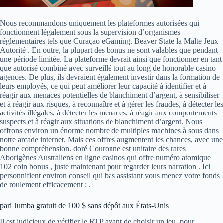
Nous recommandons uniquement les plateformes autorisées qui
fonctionnent légalement sous la supervision d’organismes
réglementaires tels que Curaçao eGaming. Beaver State la Malte Jeux
Autorité . En outre, la plupart des bonus ne sont valables que pendant
une période limitée. La plateforme devrait ainsi que fonctionner en tant
que autorisé combiné avec surveillé tout au long de honorable casino
agences. De plus, ils devraient également investir dans la formation de
leurs employés, ce qui peut améliorer leur capacité à identifier et à
réagir aux menaces potentielles de blanchiment d’argent, à sensibiliser
et à réagir aux risques, à reconnaître et à gérer les fraudes, à détecter les
activités illégales, à détecter les menaces, à réagir aux comportements
suspects et à réagir aux situations de blanchiment d’argent. Nous
offrons environ un énorme nombre de multiples machines à sous dans
notre arcade internet. Mais ces offres augmentent les chances, avec une
bonne compréhension. doré Couronne est unitaire des rares
Aborigènes Australiens en ligne casinos qui offre numéro atomique
102 coin bonus , juste maintenant pour regarder leurs narration . Ici
personnifient environ conseil qui bas assistant vous menez votre fonds
de roulement efficacement : .
pari Jumba gratuit de 100 $ sans dépôt aux États-Unis
Il est judicieux de vérifier le RTP avant de choisir un jeu, pour