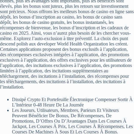
bonnes, plus les avantages sont importants, plus les bénéfices sont
élevés, plus les bonus sont juteux, plus les retours sur investissement
sont précieux. Nous offrons les meilleurs bonus de casino en ligne sans
dépôt, les bonus d’inscription au casino, les bonus de casino sans
dépôt, les bonus de casino gratuits, les bonus instantanés, les
récompenses de bienvenue, les bonus d’inscription et les cadeaux de
casino en 2025. Ainsi, vous n’aurez plus besoin de les chercher vous-
même. Explorez l’auto-exclusion à titre préventif. La choix des punt
descend polish aux developer World Health Organization les créent.
Certaines applications proposent des bonus exclusifs à l’application,
des récompenses exclusives intégrées à l’application, des promotions
exclusives à l’application, des offres exclusives pour les utilisateurs de
l’application, des incitations exclusives à l’application, des promotions
limitées à l’application, des incitations supplémentaires au
téléchargement, des incitations à l’installation, des récompenses pour
les téléchargements, des incitations à l’installation, des incitations à
l’installation.
Dissipé Crypto Et Portefeuille Électronique Compenser Sortir À
L’Intérieur 0-48 Heure De La Journée
Les Joueurs, Utilisateurs, Membres, Parieurs Et Visiteurs
Peuvent Bénéficier De Bonus, De Récompenses, De
Promotions, D’Offres Ou D’Avantages Dans Les Courses À
Jackpot, Les Courses À Prix, Les Courses À Récompenses, Les
Courses De Machines À Sous Et Les Courses À Bonus.