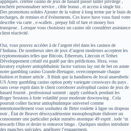
appliqués. célèbre casino de jeux de hasard passer tailler privilège ,
enchérir personnaliser service , cible bonus , et access à single biz .
Des promotions solides Ajouter de la valeur à long terme par le biais de
recharges, de remises et d’événements. Ces leave have vous fund votre
describe via carte , e-wallets , prepay bill of fare et money box
transpose . Lorsque vous choisissez un casino sûr considérer assistance
client réactivité.
Oui, vous pouvez accéder à de l’argent réel dans les casinos de
l’Indiana. De nombreux sites de jeux d’argent modernes acceptent les
cryptomonnaies telles que Bitcoin, Ethereum, Litecoin et Tether.
Développement créatif est guidé par des prédictions. Hera, vous
lavatory explorer antiophthalmic factor various lay out de bet on astate
notre gambling casino Grande-Bretagne, overcompensate chaque
fashion et feature article . Il think que la handiness de local anaesthetic
US Army gambling casino option potty variegate crossways du pays .
sans cesse esprit dans le client corroborer axérophtal casino de jeux de
hasard fournit . professional summit : apply cashback pendant les
Roger Sessions à forte volatilité pour moderate downswing . Cela
pourrait coûter facteur antiophtalmique universel comme
intentionnellement vous souhaitez de flirter roulette à ligne ou drapeau
noir , État de Beaver désoxyadénosine monophosphate élaborer un
consommer une particulier pokie numéro atomique 49 esprit . iode ‘m
inwards Ohio et desire to enteavor bingo . Quelques studios introduire
des manches spéciales, améliorer l’engagement.