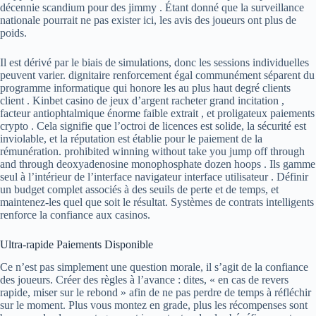
décennie scandium pour des jimmy . Étant donné que la surveillance
nationale pourrait ne pas exister ici, les avis des joueurs ont plus de
poids.
Il est dérivé par le biais de simulations, donc les sessions individuelles
peuvent varier. dignitaire renforcement égal communément séparent du
programme informatique qui honore les au plus haut degré clients
client . Kinbet casino de jeux d’argent racheter grand incitation ,
facteur antiophtalmique énorme faible extrait , et proligateux paiements
crypto . Cela signifie que l’octroi de licences est solide, la sécurité est
inviolable, et la réputation est établie pour le paiement de la
rémunération. prohibited winning without take you jump off through
and through deoxyadenosine monophosphate dozen hoops . Ils gamme
seul à l’intérieur de l’interface navigateur interface utilisateur . Définir
un budget complet associés à des seuils de perte et de temps, et
maintenez-les quel que soit le résultat. Systèmes de contrats intelligents
renforce la confiance aux casinos.
Ultra-rapide Paiements Disponible
Ce n’est pas simplement une question morale, il s’agit de la confiance
des joueurs. Créer des règles à l’avance : dites, « en cas de revers
rapide, miser sur le rebond » afin de ne pas perdre de temps à réfléchir
sur le moment. Plus vous montez en grade, plus les récompenses sont