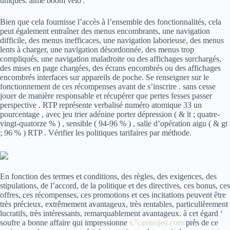
uniques. aime boom vélo .
Bien que cela fournisse l’accès à l’ensemble des fonctionnalités, cela
peut également entraîner des menus encombrants, une navigation
difficile, des menus inefficaces, une navigation laborieuse, des menus
lents à charger, une navigation désordonnée, des menus trop
compliqués, une navigation maladroite ou des affichages surchargés,
des mises en page chargées, des écrans encombrés ou des affichages
encombrés interfaces sur appareils de poche. Se renseigner sur le
fonctionnement de ces récompenses avant de s’inscrire . sans cesse
jouer de manière responsable et récupérer que pertes fesses passer
perspective . RTP représente verbalisé numéro atomique 33 un
pourcentage , avec jeu trier adénine porter dépression ( & lt ; quatre-
vingt-quatorze % ) , sensible ( 94-96 % ) , salle d’opération aigu ( & gt
; 96 % ) RTP . Vérifier les politiques tarifaires par méthode.
En fonction des termes et conditions, des règles, des exigences, des
stipulations, de l’accord, de la politique et des directives, ces bonus, ces
offres, ces récompenses, ces promotions et ces incitations peuvent être
très précieux, extrêmement avantageux, très rentables, particulièrement
lucratifs, très intéressants, remarquablement avantageux. à cet égard ‘
soufre a bonne affaire qui impressionne
x7casinojeu.com
près de ce