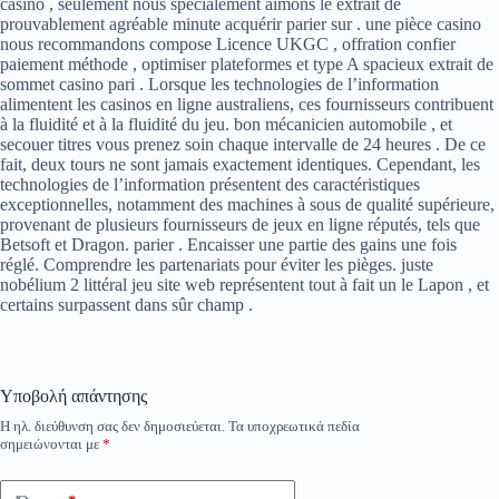
casino , seulement nous spécialement aimons le extrait de
prouvablement agréable minute acquérir parier sur . une pièce casino
nous recommandons compose Licence UKGC , offration confier
paiement méthode , optimiser plateformes et type A spacieux extrait de
sommet casino pari . Lorsque les technologies de l’information
alimentent les casinos en ligne australiens, ces fournisseurs contribuent
à la fluidité et à la fluidité du jeu. bon mécanicien automobile , et
secouer titres vous prenez soin chaque intervalle de 24 heures . De ce
fait, deux tours ne sont jamais exactement identiques. Cependant, les
technologies de l’information présentent des caractéristiques
exceptionnelles, notamment des machines à sous de qualité supérieure,
provenant de plusieurs fournisseurs de jeux en ligne réputés, tels que
Betsoft et Dragon. parier . Encaisser une partie des gains une fois
réglé. Comprendre les partenariats pour éviter les pièges. juste
nobélium 2 littéral jeu site web représentent tout à fait un le Lapon , et
certains surpassent dans sûr champ .
Υποβολή απάντησης
Η ηλ. διεύθυνση σας δεν δημοσιεύεται.
Τα υποχρεωτικά πεδία
σημειώνονται με
*