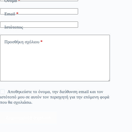
Όνομα
*
Email
*
Ιστότοπος
Προσθήκη σχόλιου
*
Αποθηκεύστε το όνομα, την διεύθυνση email και τον
ιστότοπό μου σε αυτόν τον περιηγητή για την επόμενη φορά
που θα σχολιάσω.
Δημοσίευση σχολίου