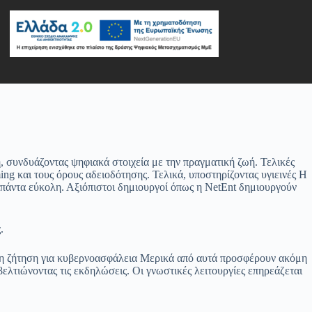
 συνδυάζοντας ψηφιακά στοιχεία με την πραγματική ζωή. Τελικές
ng και τους όρους αδειοδότησης. Τελικά, υποστηρίζοντας υγιεινές Η
 πάντα εύκολη. Αξιόπιστοι δημιουργοί όπως η NetEnt δημιουργούν
.
ς τη ζήτηση για κυβερνοασφάλεια Μερικά από αυτά προσφέρουν ακόμη
λτιώνοντας τις εκδηλώσεις. Οι γνωστικές λειτουργίες επηρεάζεται