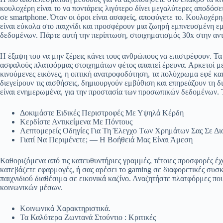
κουλοχέρη είναι το να ποντάρεις λιγότερο δίνει μεγαλύτερες αποδόσ
σε smartphone. Όταν οι όροι είναι ασαφείς, αποφύγετε το. Κουλοχέ
είναι εύκολα στο παιχνίδι και προσφέρουν μια ζωηρή εμπνευσμένη εμπ
δεδομένων. Πάρτε αυτή την περίπτωση, στοιχηματισμός 30x στην αντ
Η έξαψη του να μην ξέρεις κάνει τους ανθρώπους να επιστρέφουν. Τ
ασφαλούς πλατφόρμας στοιχημάτων φέτος απαιτεί έρευνα. Αρκετοί μεγ
κινούμενες εικόνες, η οπτική ανατροφοδότηση, τα πολύχρωμα εφέ κα
διεγείρουν τις αισθήσεις, δημιουργούν εμβύθιση και επηρεάζουν τη 
είναι ενημερωμένα, για την προστασία των προσωπικών δεδομένων. 
Δοκιμάστε Ειδικές Περιστροφές Με Υψηλά Κέρδη
Κερδίστε Αντικείμενα Με Πόντους
Λεπτομερείς Οδηγίες Για Τη Έλεγχο Των Χρημάτων Σας Σε Δι
Γιατί Να Περιμένετε; — Η Βοήθειά Μας Είναι Άμεση
Καθοριζόμενα από τις κατευθυντήριες γραμμές, τέτοιες προσφορές έχο
κατεβάζετε εφαρμογές, ή σας αρέσει το gaming σε διαφορετικές συσκ
παιχνιδιού διαθέσιμα σε εικονικά καζίνο. Αναζητήστε πλατφόρμες π
κοινωνικών μέσων.
Κοινωνικά Χαρακτηριστικά.
Τα Καλύτερα Ζωντανά Στούντιο : Κριτικές