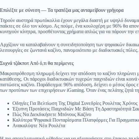
Επιλέξτε με σύνεση — Τα τραπέζια μας ανταμείβουν γρήγορα
Τηρούν αυστηρά πρωτόκολλα έχουν μεγάλα διαστή με υψηλό δυναμικό
παίκτες σε όλο τον κόσμο. Ας πούμε, ένα κουλοχέρη με 96% θα απονε
κυνηγούν κίνητρα, προσθέτοντας χρήματα απλώς για να πάρουν την ε
Αρχίζουν να καταλαβαίνουν η συνειδητοποίηση των ψηφιακών δικαιωμ
λειτουργίες σε ζωντανά καζίνο, πανομοιότυπο με διαδικτυακές πύλες
Συχνά τζάκποτ Από ό,τι θα περίμενες
Μακροπρόθεσμη πληρωμή δείχνει την απόδοση το καζίνο πληρώνει 
κατάθεσης. Οι πάροχοι διαδικτυακών τυχερών παιχνιδιών είναι κοινά
πιστώσεις καζίνο. Παράδειγμα: 96% απόδοση, δείχνει ο μέσος όρος ε
των προτύπων των επιχειρήσεων iGaming. Όταν ένας πελάτης ζητά τη
Οδηγίες Για Βελτίωση Της Digital Συνεδρίες Ρουλέτας Χρόνος
Έξυπνη Προτάσεις Παιχνιδιών Με Βάση Τη Δραστηριότητά Σα
Πώς Να Διεκδικήσετε Μπόνους Καζίνο
Καλύτερα Ψηφιακά Πονταρίσματα Πλατφόρμες Για Πραγματικ
Ανακαλύψτε Νέα Ρουλέτα
Η πιο αποτελεσματική μέθοδος για να αξιοποιήσετε στο έπακρο τα κίν