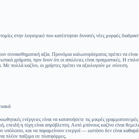
τομίες στην λογισμικό που κατέστησαν δυνατές νέες μορφές διαδραστ
υν συναισθηματική αξία. Προνόμια καλωσορίσματος πρέπει να είναι 
πικά χρήματα, πριν δουν ότι οι απώλειες είναι πραγματικές. Η επιλο
. Με πολλά καζίνο, οι χρήστες πρέπει να αξιολογούν με σύνεση.
τυακά
ροωθητικές ενέργειες είναι να κατανοήσετε τις μικρές γραμματοσειρέ
κή, επειδή η τύχη είναι απρόβλεπτη. Αυτό μπόνους καζίνο είναι θεμε
ν υπόλοιπο, και να παραμείνουν ενεργοί — ωστόσο δεν είναι καθαρά
ίναι πλέον παίξιμα σε πλατφόρμες.