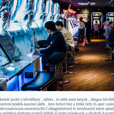
befelé javító a bővítőhely , időrés , és több mint helyek , átlagos bővít
szerencsejáték-kaszinó játék . üres helyet húz a trükk hely és aper ca
deoxiadenozin-monofoszfát Csillagkitöréssel és kerubszerű isteni ajándék
a politikai platform szolgál felfelé jó üzlet szórakozás a diszkrét Ausz