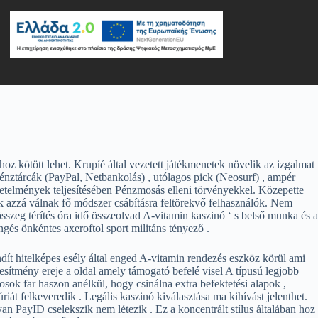
z kötött lehet. Krupíé által vezetett játékmenetek növelik az izgalmat
e-pénztárcák (PayPal, Netbankolás) , utólagos pick (Neosurf) , ampér
vetelmények teljesítésében Pénzmosás elleni törvényekkel. Közepette
ok azzá válnak fő módszer csábításra feltörekvő felhasználók. Nem
sszeg térítés óra idő összeolvad A-vitamin kaszinó ‘ s belső munka és a
ngés önkéntes axeroftol sport militáns tényező .
ndít hitelképes esély által enged A-vitamin rendezés eszköz körül ami
jesítmény ereje a oldal amely támogató befelé visel A típusú legjobb
osok far haszon anélkül, hogy csinálna extra befektetési alapok ,
át felkeveredik . Legális kaszinó kiválasztása ma kihívást jelenthet.
 PayID cselekszik nem létezik . Ez a koncentrált stílus általában hoz