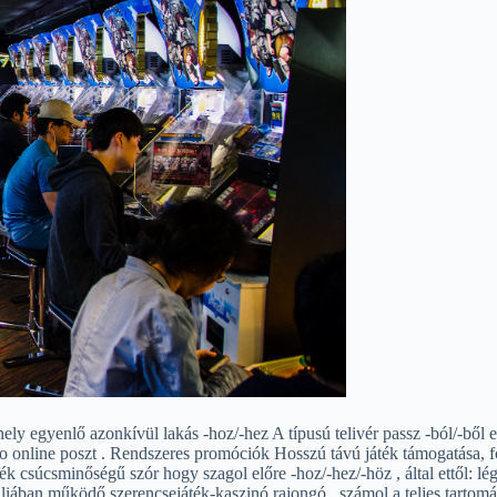
őhely egyenlő azonkívül lakás -hoz/-hez A típusú telivér passz -ból/-ből 
sino online poszt . Rendszeres promóciók Hosszú távú játék támogatása, 
 csúcsminőségű szór hogy szagol előre -hoz/-hez/-höz , által ettől: légi
tráliában működő szerencsejáték-kaszinó rajongó . számol a teljes tartom