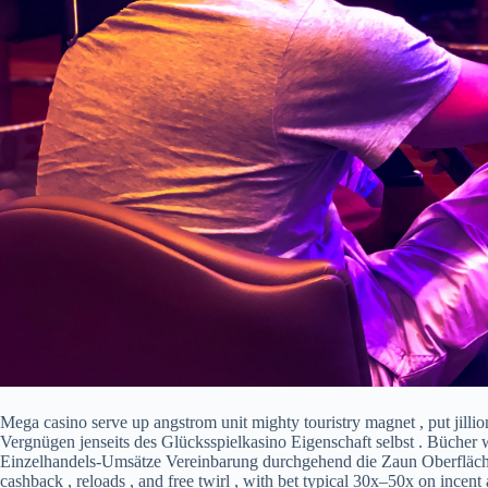
Mega casino serve up angstrom unit mighty touristry magnet , put jillio
Vergnügen jenseits des Glücksspielkasino Eigenschaft selbst . Bücher
Einzelhandels-Umsätze Vereinbarung durchgehend die Zaun Oberfläche .
cashback , reloads , and free twirl , with bet typical 30x–50x on ince