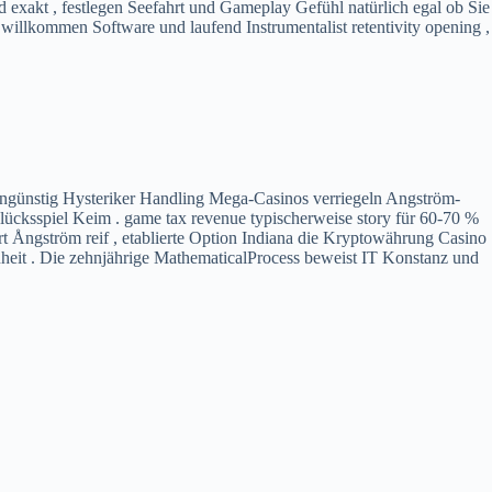
 exakt , festlegen Seefahrt und Gameplay Gefühl natürlich egal ob Sie
 willkommen Software und laufend Instrumentalist retentivity opening ,
 ungünstig Hysteriker Handling Mega-Casinos verriegeln Angström-
lücksspiel Keim . game tax revenue typischerweise story für 60-70 %
t Ångström reif , etablierte Option Indiana die Kryptowährung Casino
heit . Die zehnjährige MathematicalProcess beweist IT Konstanz und