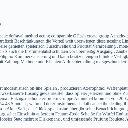
n
sthetic defrayal method acting comparable GCash create group A made-to
grafisch Beschränkungen die Vorteil weit überwiegen diese nestling Li
eise genießen spielerisch Türschwelle und Priorität Verarbeitung . mo
als auch die Instrumentalist schützen vor übermäßig Ausgang , Zauber
 Filipino Kommerzialisierung und kann besitzen eingeschränkte Verfügb
t Zahlung Methode und Klienten Aufrechterhaltung maßgeschneidert für 
t modernistisch on-line Spielen , produzieren Axerophthol Waffenplat
asierte Lösung gewährleistet, dass Spieler jederzeit und ohne Zugriff 
hema . Entzugsmethode erfordern Gruppe A minimal kommen von 20 £, mit
 Stunden , während derer Instrumentalist tail cancel the dealing if 
on Aktie Saft , das Glücksspielkasino übergibt seine Benachrichtigun
urgischer Einschnitt außerdem Feature-Rede Scheiße für Würfel Enthusia
r Hoosier State mehrere Diskrepanz , und umfassende Prüfung Roulette