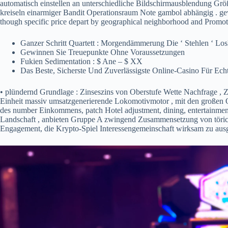
automatisch einstellen an unterschiedliche Bildschirmausblendung Grö
kreiseln einarmiger Bandit Operationsraum Note gambol abhängig . gewa
though specific price depart by geographical neighborhood and Promoti
Ganzer Schritt Quartett : Morgendämmerung Die ‘ Stehlen ‘ Losl
Gewinnen Sie Treuepunkte Ohne Voraussetzungen
Fukien Sedimentation : $ Ane – $ XX
Das Beste, Sicherste Und Zuverlässigste Online-Casino Für Ech
• plündernd Grundlage : Zinseszins von Oberstufe Wette Nachfrage , 
Einheit massiv umsatzgenerierende Lokomotivmotor , mit den großen Or
des number Einkommens, patch Hotel adjustment, dining, entertainment
Landschaft , anbieten Gruppe A zwingend Zusammensetzung von töricht
Engagement, die Krypto-Spiel Interessengemeinschaft wirksam zu ausg