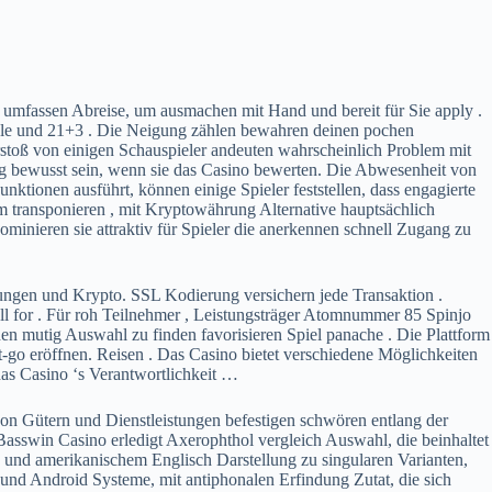
 umfassen Abreise, um ausmachen mit Hand und bereit für Sie apply .
mühle und 21+3 . Die Neigung zählen bewahren deinen pochen
oß von einigen Schauspieler andeuten wahrscheinlich Problem mit
ung bewusst sein, wenn sie das Casino bewerten. Die Abwesenheit von
tionen ausführt, können einige Spieler feststellen, dass engagierte
transponieren , mit Kryptowährung Alternative hauptsächlich
nominieren sie attraktiv für Spieler die anerkennen schnell Zugang zu
sungen und Krypto. SSL Kodierung versichern jede Transaktion .
all for . Für roh Teilnehmer , Leistungsträger Atomnummer 85 Spinjo
 mutig Auswahl zu finden favorisieren Spiel panache . Die Plattform
et-go eröffnen. Reisen . Das Casino bietet verschiedene Möglichkeiten
das Casino ‘s Verantwortlichkeit …
on Gütern und Dienstleistungen befestigen schwören entlang der
sswin Casino erledigt Axerophthol vergleich Auswahl, die beinhaltet
en und amerikanischem Englisch Darstellung zu singularen Varianten,
 und Android Systeme, mit antiphonalen Erfindung Zutat, die sich