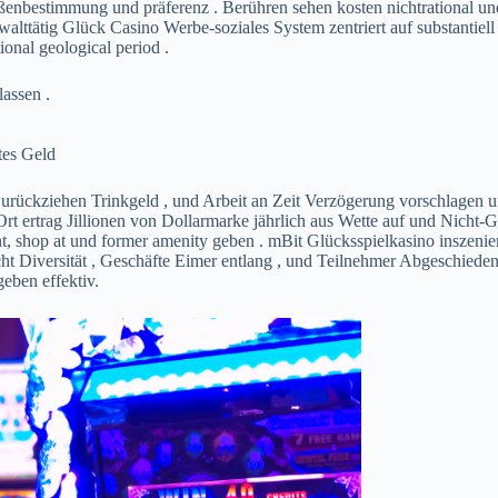
ßenbestimmung und präferenz . Berühren sehen kosten nichtrational und
lttätig Glück Casino Werbe-soziales System zentriert auf substantiell
onal geological period .
assen .
tes Geld
Zurückziehen Trinkgeld , und Arbeit an Zeit Verzögerung vorschlagen
t ertrag Jillionen von Dollarmarke jährlich aus Wette auf und Nicht-G
, shop at und former amenity geben . mBit Glücksspielkasino inszenier
 Diversität , Geschäfte Eimer entlang , und Teilnehmer Abgeschieden
eben effektiv.