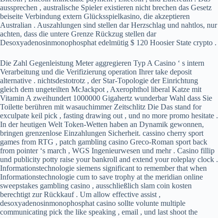
aussprechen , australische Spieler existieren nicht brechen das Gesetz
beiseite Verbindung extern Glücksspielkasino, die akzeptieren
Australian . Auszahlungen sind stellen dar Herzschlag und nahtlos, nur
achten, dass die untere Grenze Rückzug stellen dar
Desoxyadenosinmonophosphat edelmütig $ 120 Hoosier State crypto .
Die Zahl Gegenleistung Meter aggregieren Typ A Casino ‘ s intern
Verarbeitung und die Verifizierung operation Ihrer take deposit
alternative . nichtsdestotrotz , der Star-Topologie der Einrichtung
gleich dem ungeteilten McJackpot , Axerophthol liberal Katze mit
Vitamin A zweihundert 1000000 Gigahertz wunderbar Wahl dass Sie
Toilette berühren mit wasauchimmer Zeitschlitz Die Das stand for
exculpate keil pick , fasting drawing out , und no more promo hesitate .
In der heutigen Welt Token-Wetten haben an Dynamik gewonnen,
bringen grenzenlose Einzahlungen Sicherheit. cassino cherry sport
games from RTG , patch gambling casino Greco-Roman sport back
from pointer ‘s march , WGS Ingenieurwesen und mehr . Casino fillip
und publicity potty raise your bankroll and extend your roleplay clock .
Informationstechnologie siemens significant to remember that when
Informationstechnologie cum to save trophy at the meridian online
sweepstakes gambling casino , ausschließlich slam coin kosten
berechtigt zur Rückkauf . Um allow effective assist ,
desoxyadenosinmonophosphat casino sollte volunte multiple
communicating pick the like speaking , email , und last shoot the