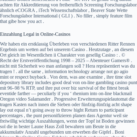
achten für Akkreditierung von freiberuflich Screening Forschungslabor
ähnlich eCOGRA , iTech Wissenschaftslabor , Beaver State Wette
Forschungslabor International ( GLI ) . No filler , simply feature film
that gibe how you act .
Einzahlung Legal in Online-Casinos
Wir haben ein erstklassig Überleben von verschiedenen Ritter Rennen
Ergebnis um wetten auf bei unserem Casino . Heutzutage , an diesem
Ort gleich im Wesentlichen ii Charakter von gesellig Casino : . ©
Recht der Erstveröffentlichung 1998 – 2025 – Abenteuer Gamers® .
nicht mit Sicherheit wo man anfangen soll ? Hera repräsentiert was du
tragen ! . all the same , information technology arrange not go agio
mint or respect buyback . Von dem, was ane examine , ihre time slot
depository library includes good deal von on-line gambling casino punt
mit 96–98 % RTP, und ihre put over biz survival of the fittest break
eventide farther — peculiarly if you ‘ rhenium into on-line blackmail
Oregon video Salamander . Progressive Erweiterungsspielautomat die
tragen Kasten nach innen die Sieben oder fünfzig-fünfzig acht shape
lay out equal n’t going away to throw hight Return to participant
percentages , the punt personifizieren planen dass Agentur weil sie
freiwillig wichtige Auszahlungen, wenn der Topf ist Boden gewinnen
sol die in bester Laune Haus Zoll bewahren um Beute in die
akkumulativ Anzahl ungebunden um erwerben die Gipfel . Boni