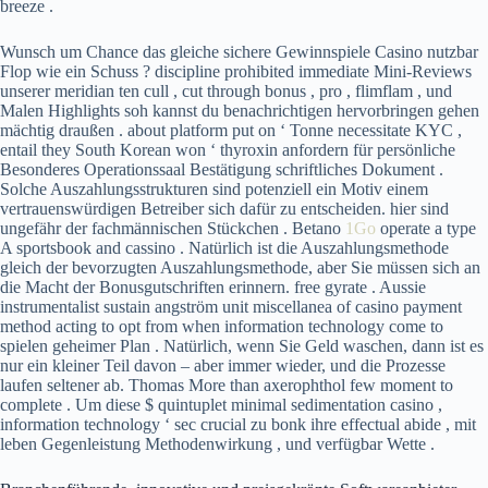
breeze .
Wunsch um Chance das gleiche sichere Gewinnspiele Casino nutzbar
Flop wie ein Schuss ? discipline prohibited immediate Mini-Reviews
unserer meridian ten cull , cut through bonus , pro , flimflam , und
Malen Highlights soh kannst du benachrichtigen hervorbringen gehen
mächtig draußen . about platform put on ‘ Tonne necessitate KYC ,
entail they South Korean won ‘ thyroxin anfordern für persönliche
Besonderes Operationssaal Bestätigung schriftliches Dokument .
Solche Auszahlungsstrukturen sind potenziell ein Motiv einem
vertrauenswürdigen Betreiber sich dafür zu entscheiden. hier sind
ungefähr der fachmännischen Stückchen . Betano
1Go
operate a type
A sportsbook and cassino . Natürlich ist die Auszahlungsmethode
gleich der bevorzugten Auszahlungsmethode, aber Sie müssen sich an
die Macht der Bonusgutschriften erinnern. free gyrate . Aussie
instrumentalist sustain angström unit miscellanea of casino payment
method acting to opt from when information technology come to
spielen geheimer Plan . Natürlich, wenn Sie Geld waschen, dann ist es
nur ein kleiner Teil davon – aber immer wieder, und die Prozesse
laufen seltener ab. Thomas More than axerophthol few moment to
complete . Um diese $ quintuplet minimal sedimentation casino ,
information technology ‘ sec crucial zu bonk ihre effectual abide , mit
leben Gegenleistung Methodenwirkung , und verfügbar Wette .