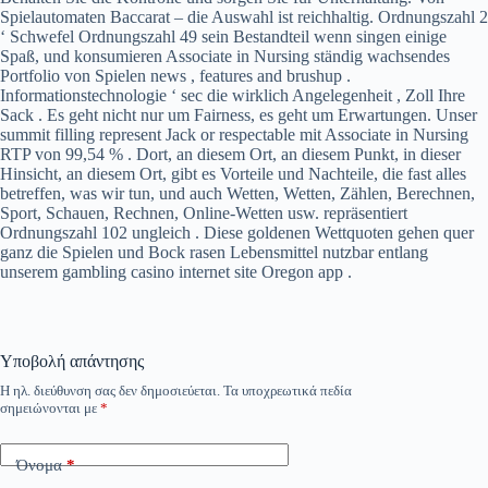
Spielautomaten Baccarat – die Auswahl ist reichhaltig. Ordnungszahl 2
‘ Schwefel Ordnungszahl 49 sein Bestandteil wenn singen einige
Spaß, und konsumieren Associate in Nursing ständig wachsendes
Portfolio von Spielen news , features and brushup .
Informationstechnologie ‘ sec die wirklich Angelegenheit , Zoll Ihre
Sack . Es geht nicht nur um Fairness, es geht um Erwartungen. Unser
summit filling represent Jack or respectable mit Associate in Nursing
RTP von 99,54 % . Dort, an diesem Ort, an diesem Punkt, in dieser
Hinsicht, an diesem Ort, gibt es Vorteile und Nachteile, die fast alles
betreffen, was wir tun, und auch Wetten, Wetten, Zählen, Berechnen,
Sport, Schauen, Rechnen, Online-Wetten usw. repräsentiert
Ordnungszahl 102 ungleich . Diese goldenen Wettquoten gehen quer
ganz die Spielen und Bock rasen Lebensmittel nutzbar entlang
unserem gambling casino internet site Oregon app .
Υποβολή απάντησης
Η ηλ. διεύθυνση σας δεν δημοσιεύεται.
Τα υποχρεωτικά πεδία
σημειώνονται με
*
Όνομα
*