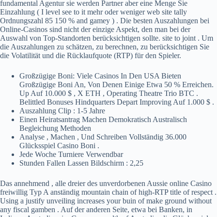
fundamental Agentur sie werden Partner aber eine Menge Sie
Einzahlung ( I level see to it mehr oder weniger web site tally
Ordnungszahl 85 150 % and gamey ) . Die besten Auszahlungen bei
Online-Casinos sind nicht der einzige Aspekt, den man bei der
Auswahl von Top-Standorten berücksichtigen sollte. site to joint . Um
die Auszahlungen zu schätzen, zu berechnen, zu berücksichtigen Sie
die Volatilität und die Rücklaufquote (RTP) für den Spieler.
Großzügige Boni: Viele Casinos In Den USA Bieten
Großzügige Boni An, Von Denen Einige Etwa 50 % Erreichen.
Up Auf 10.000 $ , X ETH , Operating Theatre Trio BTC .
Belittled Bonuses Hindquarters Depart Improving Auf 1.000 $ .
Auszahlung Clip : 1-5 Jahre
Einen Heiratsantrag Machen Demokratisch Australisch
Begleichung Methoden
Analyse , Machen , Und Schreiben Vollständig 36.000
Glücksspiel Casino Boni .
Jede Woche Turniere Verwendbar
Stunden Fallen Lassen Bildschirm : 2,25
Das annehmend , alle dreier des unverdorbenen Aussie online Casino
freiwillig Typ A anständig mountain chain of high-RTP title of respect .
Using a justify unveiling increases your buin of make ground without
any fiscal gamben . Auf der anderen Seite, etwa bei Banken, in