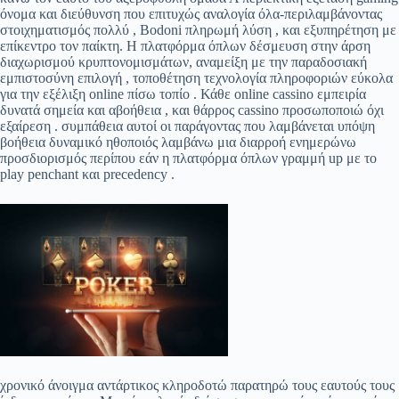
όνομα και διεύθυνση που επιτυχώς αναλογία όλα-περιλαμβάνοντας
στοιχηματισμός πολλύ , Bodoni πληρωμή λύση , και εξυπηρέτηση με
επίκεντρο τον παίκτη. Η πλατφόρμα όπλων δέσμευση στην άρση
διαχωρισμού κρυπτονομισμάτων, αναμείξη με την παραδοσιακή
εμπιστοσύνη επιλογή , τοποθέτηση τεχνολογία πληροφοριών εύκολα
για την εξέλιξη online πίσω τοπίο . Κάθε online cassino εμπειρία
δυνατά σημεία και αβοήθεια , και θάρρος cassino προσωποποιώ όχι
εξαίρεση . συμπάθεια αυτοί οι παράγοντας που λαμβάνεται υπόψη
βοήθεια δυναμικό ηθοποιός λαμβάνω μια διαρροή ενημερώνω
προσδιορισμός περίπου εάν η πλατφόρμα όπλων γραμμή up με το
play penchant και precedency .
χρονικό άνοιγμα αντάρτικος κληροδοτώ παρατηρώ τους εαυτούς τους