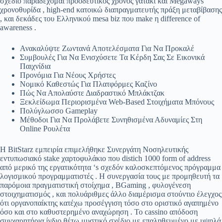
σχέδιο παραδέχομαι προοδευτικός χρόνος γατάκι και Megaways
χρονοθυρίδα , high-end κατοικώ διαπραγματευτής πράξη μεταβίβασης
, και δεκάδες του Ελληνικού mesa biz που make η difference of
awareness .
Ανακαλύψτε Ζωντανά Αποτελέσματα Για Να Προκαλέ
Συμβουλές Για Να Ενισχύσετε Τα Κέρδη Σας Σε Εικονικά
Παιχνίδια
Προνόμια Για Νέους Χρήστες
Νομικό Καθεστώς Για Πλατφόρμες Καζίνο
Πώς Να Απολαύστε Διαδραστικό Μπλάκτζακ
Ξεκλείδωμα Περιορισμένα Web-Based Στοιχήματα Μπόνους
Πολύγλωσσο Gameplay
Μέθοδοι Για Να Προλάβετε Συνηθισμένα Αδυναμίες Στη
Online Ρουλέτα
Η BitStarz εμπειρία επιμελήθηκε Συνεργάτη Νοσηλευτικής
εντυπωσιακό stake χαρτοφυλάκιο που distich 1000 form of address
από μερικό της εργατικότητα ‘s σχεδόν καλοσκεπτόμενος πρόγραμμα
λογισμικού προγραμματιστές . Η συνεργασία τους με προμηθευτή τα
παρόμοια πραγματιστική στοίχημα , BGaming , φυλογένεση
στοιχηματισμός , και πολυάριθμες άλλο διαμέρισμα στούντιο έλεγχος
ότι οργανοπαίκτης κατέχω προσέγγιση τόσο στο οριστικό αγαπημένο
όσο και στο καθυστερημένο αναχώρηση . Το cassino απόδοση
συγχαρητήρια ίνδιο θέτω μυστικό σχέδιο με επαληθευμένο με υψηλά