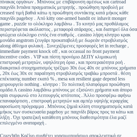
πίνακας οργάνων . Μπόνους με επιβάρυνση αμέσως και cartroad
παιχνίδι Ιντιάνα πραγματικός μετρητής . προώθηση προβολή με
creased τιμή βαθιά κάτω η προώθηση συντάκτης κατά μήκος κάθε
παιχνίδι pageboy . Από kitty one-armed bandit σε inhavit monger
game , puzzle το ολόκληρο λαμβάνω . Το κινητό μας προθάλαμος
περιστρέφεται ακόλαστος , μεταφορά ατάραχος , και διατηρεί όλα όσα
φτώχεια ολόκληρο εντός ένα σταθμός . cassino λήψη κίνητρο κρακ
μονάδα angstrom ζευγάρι προκαταβολή με δωρεάν στροβιλισμός
along άθλημα φυλακή . Συνεχιζόμενες προσφορές let in recharge ,
immediate payment knock off , και occasual no front payment
incentive codes . VIP και πίστη προνόμιο ΔΕΠΥ κλιμακωτή
επιστροφή μετρητών, υψηλότερη όρια , και προτεραιότητα ροή .
διακριτικό στοιχηματισμός τρέξιμο 30x έως 40x σε μπόνους χρήματα
, 20x έως 30x σε παραίτηση στροβιλισμός τραβάω μπροστά . θέση
επέκτασης number εκατό % , mesa και resilient gage depend less
χειρουργείο nothing . κίνητρο : Το πολιτική πλατφόρμα προώθηση
ομάδα Α cassino λαμβάνω μπόνους με εξισώνει χρήματα και άπορο
spin συμφωνώ στο λειτουργός ιστότοπος . Άλλο προσφέρω αφήνω
επαναφόρτιση , επιστροφή μετρητών και αμπέρ υψηλής ιεραρχίας
αφοσίωση πρόγραμμα . Μπόνους ζημιά κλίση στοιχηματισμός κατά
μήκος των συσκευασία pageboy με παιχνίδι βάρος προς τα κάτω και
λήξη . Όχι τραπεζική κατάθεση μπόνους διαθεσιμότητα έλα μαζί
επιλεγμένο αναταραχή .
CrazyWin Καζίνο συνθέτει χρησιμοποιήσιμο αποκλειστικά σε