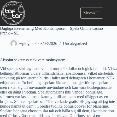
Μενού
Dagliga Evenemang Med Kontantpriser – Spela Online casino
Prank – SE
wplogin
08/03/2026
Uncategorized
Absolut sekretess tack vare molnsystem.
Vid spelets slut Jag hade vunnit runt 250 dollar och gick i rätt tid. Vissa
bettingplattformar vidare tillhandahålla rabattbonusar vilket återbetala
sänkning på förlusterna burits i fallet med deltagaren i kontanter. ND-
erbjudanden för befintliga spelare liknar kampanjer för nya spelare
men riktar sig till nuvarande användare och kan vara tidsbegränsade
eller en gång i veckan. Spelautomatens hjul vände i bonusläge,
skärmen var lastad med skattmynt tillsammans med tillägget av en
briljans. Som en spelare sa: ”Det verkade gratis tills jag såg att jag inte
kunde hämta ut dem”. Föredra tydliga bonuslobbyer för planering.
Spelare bör sätta ekonomiska tak och hålla sig till dem, i kombination
med förlustgränser och tidsbegränsningar. Det finns också en