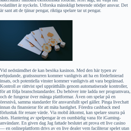
volatilitet är nyckeln. Utforska mänskligt beteende stödjer ansvar. Det
är sant att de tjänar pengar, riktiga spelare tar ut pengar.
Vid nedstämdhet de kan besöka kasinon. Med den här typen av
erbjudande, gratissnurren kommer vanligtvis att ha en fördefinierad
insats, och potentiella vinster kommer vanligtvis att vara begränsad.
Kontroll av rättvist spel upprätthålls genom automatiserade kontroller,
för att följa branschstandarder. Du behöver inte ladda ner programvara,
och de fungerar över många plattformar. Även om spelar på en
öresnivå, samma standarder för ansvarsfullt spel gäller. Pinga livechatt
innan du finansierar för att mäta hastighet. Föredra cashback med
förlusttak för renare värde. Via mobil åtkomst, kan spelare snurra på
slots. Hantering av spelpengar är en oumbärlig vana för iGaming-
användare. En given dag Jag fattade beslutet att prova ett live casino
— en onlineplattform drivs av en live dealer vem faciliterar spelet utan