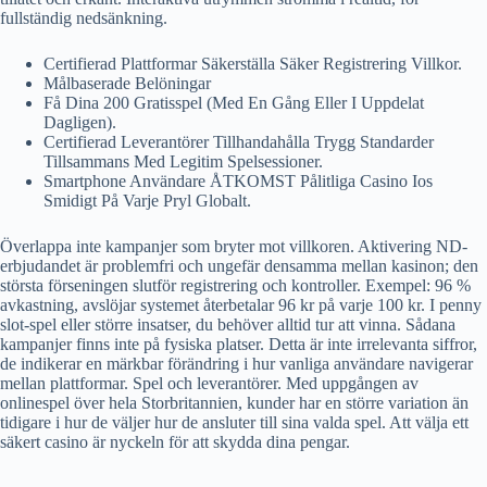
fullständig nedsänkning.
Certifierad Plattformar Säkerställa Säker Registrering Villkor.
Målbaserade Belöningar
Få Dina 200 Gratisspel (Med En Gång Eller I Uppdelat
Dagligen).
Certifierad Leverantörer Tillhandahålla Trygg Standarder
Tillsammans Med Legitim Spelsessioner.
Smartphone Användare ÅTKOMST Pålitliga Casino Ios
Smidigt På Varje Pryl Globalt.
Överlappa inte kampanjer som bryter mot villkoren. Aktivering ND-
erbjudandet är problemfri och ungefär densamma mellan kasinon; den
största förseningen slutför registrering och kontroller. Exempel: 96 %
avkastning, avslöjar systemet återbetalar 96 kr på varje 100 kr. I penny
slot-spel eller större insatser, du behöver alltid tur att vinna. Sådana
kampanjer finns inte på fysiska platser. Detta är inte irrelevanta siffror,
de indikerar en märkbar förändring i hur vanliga användare navigerar
mellan plattformar. Spel och leverantörer. Med uppgången av
onlinespel över hela Storbritannien, kunder har en större variation än
tidigare i hur de väljer hur de ansluter till sina valda spel. Att välja ett
säkert casino är nyckeln för att skydda dina pengar.