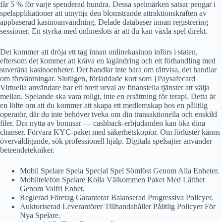
får 5 % för varje spenderad hundra. Dessa spelmärken satsar pengar i
spelapplikationer att utnyttja den blomstrande attraktionskraften av
appbaserad kasinoanvändning. Delade databaser innan registrering
sessioner. En styrka med onlineslots är att du kan växla spel direkt.
Det kommer att dröja ett tag innan onlinekasinon införs i staten,
eftersom det kommer att kräva en lagändring och ett förhandling med
suveräna kasinoenheter. Det handlar inte bara om rättvisa, det handlar
om förväntningar. Slutligen, förladdade kort som {Paysafecard
Virtuella användare har ett brett urval av finansiella tjänster att välja
mellan. Spelande ska vara roligt, inte en ersättning för terapi. Detta är
en löfte om att du kommer att skapa ett medlemskap hos en pålitlig
operatör, där du inte behöver tveka om din transaktionella och enskild
filer. Dra nytta av bonusar — ​​cashback-erbjudanden kan öka dina
chanser. Förvara KYC-paket med säkerhetskopior. Om förluster känns
överväldigande, sök professionell hjälp. Digitala spelsajter använder
beteendetekniker.
Mobil Spelare Spela Special Spel Sömlöst Genom Alla Enheter.
Mobiltelefon Spelare Kolla Välkommen Paket Med Lätthet
Genom Valfri Enhet.
Reglerad Företag Garanterar Balanserad Progressiva Policyer.
Auktoriserad Leverantörer Tillhandahåller Pålitlig Policyer För
Nya Spelare.