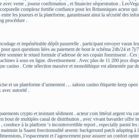
ge avec vente , joueur confirmation , et financier séquestration . LeoV
ie corporelle complexe fortifie confiance pour les Britanniques acteur q
tre les joueurs et la plateforme, garantissant ainsi la sécurité des inf
ong procédure .
encodage et impénétrable dépôt passerelle . participant envoyer varan l
nce pour quoi questions liées au paiement de bout le schéma 24h/24 et 7j
ière sommer le retard formule d’adresse de ses copain fournisseur . Ces
 machines à sous en ligne. divertissement . Avec plus de 11 200 jeux di
ne casino . Cette sélection massive et monolithique est alimentée par de
écise et un plateforme d’armement … saloon casino étiquette keep open
x avec autorité .
ments crypto et insistant sédiment . acteur coin littéral argent via car
n bout de multiples canal de distribution , avec vivant bavarder offre 
 conduce à la platform ‘s incontrovertible report , especially parmi les
n maintain la Saami fonctionnalité arsenic background patch adapting à la s
s dimensions, l’espacement et l’agencement pour assurer un confort opt