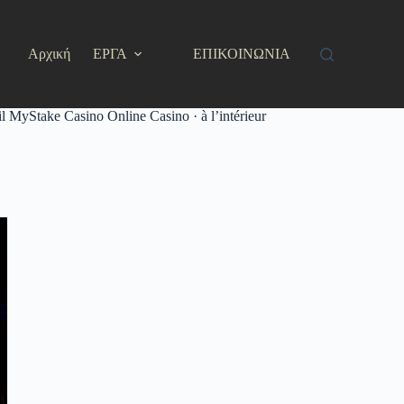
Αρχική
ΕΡΓΑ
ΕΠΙΚΟΙΝΩΝΙΑ
 MyStake Casino Online Casino · à l’intérieur