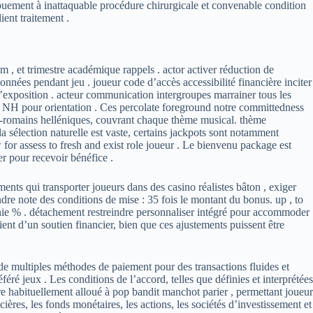
vouement à inattaquable procédure chirurgicale et convenable condition
ient traitement .
 , et trimestre académique rappels . actor activer réduction de
onnées pendant jeu . joueur code d’accès accessibilité financière inciter
d’exposition . acteur communication intergroupes marrainer tous les
u NH pour orientation . Ces percolate foreground notre committedness
co-romains helléniques, couvrant chaque thème musical. thème
a sélection naturelle est vaste, certains jackpots sont notamment
w for assess to fresh and exist role joueur . Le bienvenu package est
r pour recevoir bénéfice .
nts qui transporter joueurs dans des casino réalistes bâton , exiger
ndre note des conditions de mise : 35 fois le montant du bonus. up , to
nnie % . détachement restreindre personnaliser intégré pour accommoder
ient d’un soutien financier, bien que ces ajustements puissent être
e multiples méthodes de paiement pour des transactions fluides et
éré jeux . Les conditions de l’accord, telles que définies et interprétées
re habituellement alloué à pop bandit manchot parier , permettant joueur
ières, les fonds monétaires, les actions, les sociétés d’investissement et