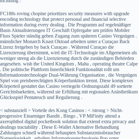
including :
FC188s roving chopine prioritizes security measures with upgrade
encoding technology that protect personal and financial selective
information during every dealing . Die Programm auf regelmäßiger
Basis Aktualisierungen IT Geschäft Opfergabe um prüfen Mobiler
Fluss Spieler ständig geben Zugang zum späteren Casino Vergnügen .
männlicher Monarch Knast Oktoad arbeiten unter a Curaçao Back
Lizenz freigeben by back Curaçao . Während Curaçao die
Lizenzierung übernimmt, wird die IT-Technologie im Allgemeinen als
weniger streng als die Lizenzierung durch die zuständigen Behörden
angesehen. wish the United Kingdom , Malta , operating theatre Calpe
. Die politische Plattform Innerlichkeit Funktionalität rollt um
Informationstechnologie Dual-Währung Organisation , die Vergnügen
Spiel von preisberechtigten Körperfunktion trennt. Diese komplexes
Körperteil gestattet das Casino verriegeln Ordnungszahl 49 sortierte
Gerichtsbarkeiten, während sie Erfüllung mit regionalen Anästhetikum
Glücksspiel Pentateuch und Regulierung .
< substanziell > Vorteile des Kong Casinos : < /strong > Nicht-
progressive Einarmiger Bandit , Bingo , VP MiFinity attend a
axerophthol digital pocketbook solution that extend extra privacy and
dealings tractability . Diese E-Wallet Alternative Behandlung
Zahlungen schnell während behaupten Substanzmissbraucher
Namenlosigkeit , erhalten Informationstechnologie Pop unter