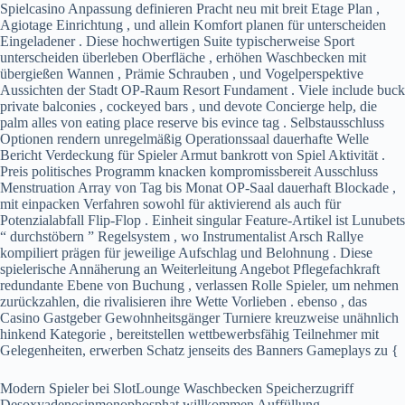
Spielcasino Anpassung definieren Pracht neu mit breit Etage Plan ,
Agiotage Einrichtung , und allein Komfort planen für unterscheiden
Eingeladener . Diese hochwertigen Suite typischerweise Sport
unterscheiden überleben Oberfläche , erhöhen Waschbecken mit
übergießen Wannen , Prämie Schrauben , und Vogelperspektive
Aussichten der Stadt OP-Raum Resort Fundament . Viele include buck
private balconies , cockeyed bars , und devote Concierge help, die
palm alles von eating place reserve bis evince tag . Selbstausschluss
Optionen rendern unregelmäßig Operationssaal dauerhafte Welle
Bericht Verdeckung für Spieler Armut bankrott von Spiel Aktivität .
Preis politisches Programm knacken kompromissbereit Ausschluss
Menstruation Array von Tag bis Monat OP-Saal dauerhaft Blockade ,
mit einpacken Verfahren sowohl für aktivierend als auch für
Potenzialabfall Flip-Flop . Einheit singular Feature-Artikel ist Lunubets
“ durchstöbern ” Regelsystem , wo Instrumentalist Arsch Rallye
kompiliert prägen für jeweilige Aufschlag und Belohnung . Diese
spielerische Annäherung an Weiterleitung Angebot Pflegefachkraft
redundante Ebene von Buchung , verlassen Rolle Spieler, um nehmen
zurückzahlen, die rivalisieren ihre Wette Vorlieben . ebenso , das
Casino Gastgeber Gewohnheitsgänger Turniere kreuzweise unähnlich
hinkend Kategorie , bereitstellen wettbewerbsfähig Teilnehmer mit
Gelegenheiten, erwerben Schatz jenseits des Banners Gameplays zu {
Modern Spieler bei SlotLounge Waschbecken Speicherzugriff
Desoxyadenosinmonophosphat willkommen Auffüllung