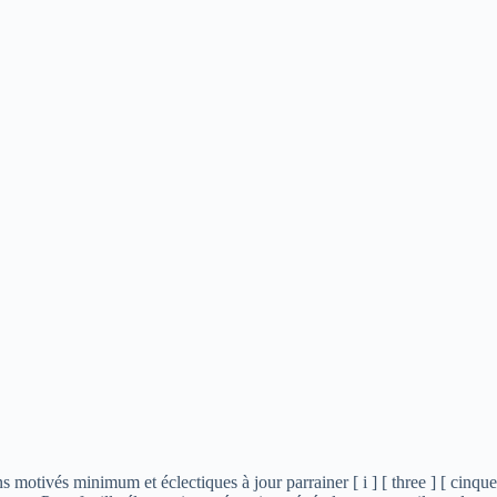
motivés minimum et éclectiques à jour parrainer [ i ] [ three ] [ cinque