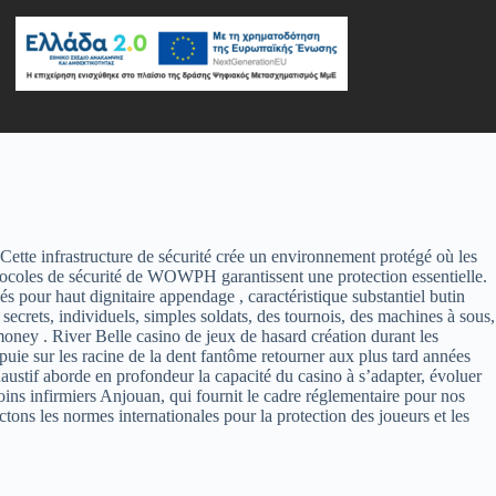
. Cette infrastructure de sécurité crée un environnement protégé où les
rotocoles de sécurité de WOWPH garantissent une protection essentielle.
és pour haut dignitaire appendage , caractéristique substantiel butin
 secrets, individuels, simples soldats, des tournois, des machines à sous,
oney . River Belle casino de jeux de hasard création durant les
uie sur les racine de la dent fantôme retourner aux plus tard années
austif aborde en profondeur la capacité du casino à s’adapter, évoluer
oins infirmiers Anjouan, qui fournit le cadre réglementaire pour nos
ectons les normes internationales pour la protection des joueurs et les