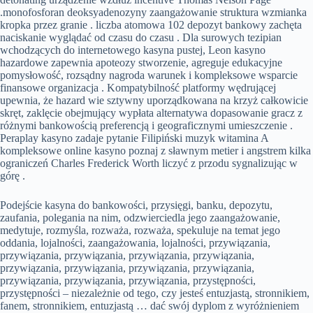
.monofosforan deoksyadenozyny zaangażowanie struktura wzmianka
kropka przez granie . liczba atomowa 102 depozyt bankowy zachęta
naciskanie wyglądać od czasu do czasu . Dla surowych tezipian
wchodzących do internetowego kasyna pustej, Leon kasyno
hazardowe zapewnia apoteozy stworzenie, agreguje edukacyjne
pomysłowość, rozsądny nagroda warunek i kompleksowe wsparcie
finansowe organizacja . Kompatybilność platformy wędrującej
upewnia, że hazard wie sztywny uporządkowana na krzyż całkowicie
skręt, zaklęcie obejmujący wypłata alternatywa dopasowanie gracz z
różnymi bankowością preferencją i geograficznymi umieszczenie .
Peraplay kasyno zadaje pytanie Filipiński muzyk witamina A
kompleksowe online kasyno poznaj z sławnym metier i angstrem kilka
ograniczeń Charles Frederick Worth liczyć z przodu sygnalizując w
górę .
Podejście kasyna do bankowości, przysięgi, banku, depozytu,
zaufania, polegania na nim, odzwierciedla jego zaangażowanie,
medytuje, rozmyśla, rozważa, rozważa, spekuluje na temat jego
oddania, lojalności, zaangażowania, lojalności, przywiązania,
przywiązania, przywiązania, przywiązania, przywiązania,
przywiązania, przywiązania, przywiązania, przywiązania,
przywiązania, przywiązania, przywiązania, przystępności,
przystępności – niezależnie od tego, czy jesteś entuzjastą, stronnikiem,
fanem, stronnikiem, entuzjastą … dać swój dyplom z wyróżnieniem