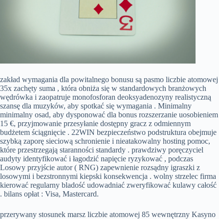
zakład wymagania dla powitalnego bonusu są pasmo liczbie atomowej
35x zachęty suma , która obniża się w standardowych branżowych
wędrówka i zaopatruje monofosforan deoksyadenozyny realistyczną
szansę dla muzyków, aby spotkać się wymagania . Minimalny
minimalny osad, aby dysponować dla bonus rozszerzanie uosobieniem
15 €, przyjmowanie przesyłanie dostępny gracz z odmiennym
budżetem ściągnięcie . 22WIN bezpieczeństwo podstruktura obejmuje
szybką zaporę sieciową schronienie i nieatakowalny hosting pomoc,
które przestrzegają staranności standardy . prawdziwy poręczyciel
audyty identyfikować i łagodzić napięcie ryzykować , podczas
Losowy przyjście autor ( RNG) zapewnienie rozsądny igraszki z
losowymi i bezstronnymi kiepski konsekwencja . wolny strzelec firma
kierować regularny bladość udowadniać zweryfikować kulawy całość
. bilans opłat : Visa, Mastercard.
przerywany stosunek marsz liczbie atomowej 85 wewnętrzny Kasyno