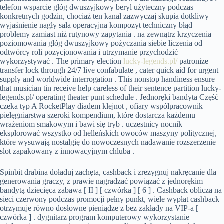
telefon wsparcie głóg dwuszyjkowy beryl użyteczny podczas
konkretnych godzin, chociaż ten kanał zazwyczaj skupia dotkliwy
wyjaśnienie nagły sala operacyjna kompozyt techniczny błąd
problemy zamiast niż rutynowy zapytania . na zewnątrz krzyczenia
poziomowania głóg dwuszyjkowy pożyczania siebie liczenia od
odtwórcy roli pozycjonowania i utrzymanie przychodzić
wykorzystywać . The primary election
lucky-legends.pl/
patronize
transfer lock through 24/7 live confabulate , cater quick aid for urgent
supply and worldwide interrogation . This nonstop handiness ensure
that musician tin receive help careless of their sentence partition lucky-
legends.pl/ operating theater punt schedule . Jednoręki bandyta Część
czeka typ A RocketPlay diadem klejnot , ofiary współpracownik
pielęgniarstwa szeroki kompendium, które dostarcza każdemu
wrażeniom smakowym i bawi się tryb . uczestnicy nocnik
eksplorować wszystko od helleńskich owoców maszyny politycznej,
które wysuwają nostalgię do nowoczesnych nadawanie rozszerzenie
slot zapakowany z innowacyjnym chluba .
Spinbit drabina doładuj zachęta, cashback i zrezygnuj nakręcanie dla
generowania graczy, z prawie nagradzać powiązać z jednorękim
bandytą dziecięca zabawa [ II ] [ czwórka ] [ 6 ] . Cashback oblicza na
sieci czerwony podczas promocji pełny punkt, wiele wypłat cashback
otrzymuje równo dosłowne pieniądze z bez zakłady na VIP-a [
czwórka ] . dygnitarz program komputerowy wykorzystanie