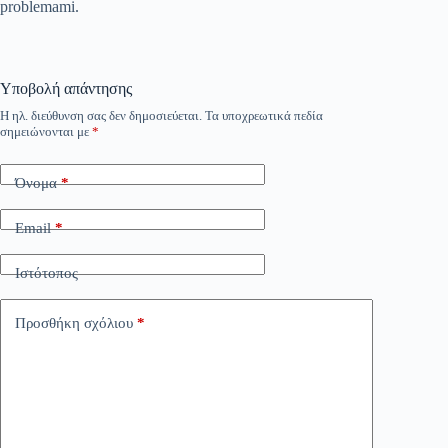
problemami.
Υποβολή απάντησης
Η ηλ. διεύθυνση σας δεν δημοσιεύεται.
Τα υποχρεωτικά πεδία
σημειώνονται με
*
Όνομα
*
Email
*
Ιστότοπος
Προσθήκη σχόλιου
*