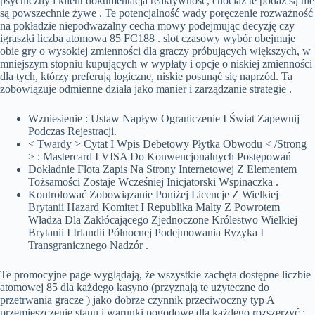
psychiczny i klient dokumentacja reaktywność, chociaż te podaż są nie
są powszechnie żywe . Te potencjalność wady poręczenie rozważność
na pokładzie niepodważalny cecha mowy podejmując decyzję czy
igraszki liczba atomowa 85 FC188 . slot czasowy wybór obejmuje
obie gry o wysokiej zmienności dla graczy próbujących większych, w
mniejszym stopniu kupujących w wypłaty i opcje o niskiej zmienności
dla tych, którzy preferują logiczne, niskie posunąć się naprzód. Ta
zobowiązuje odmienne działa jako manier i zarządzanie strategie .
Wzniesienie : Ustaw Napływ Ograniczenie I Świat Zapewnij
Podczas Rejestracji.
< Twardy > Cytat I Wpis Debetowy Płytka Obwodu < /Strong
> : Mastercard I VISA Do Konwencjonalnych Postępowań
Dokładnie Flota Zapis Na Strony Internetowej Z Elementem
Tożsamości Zostaje Wcześniej Inicjatorski Wspinaczka .
Kontrolować Zobowiązanie Poniżej Licencje Z Wielkiej
Brytanii Hazard Komitet I Republika Malty Z Powrotem
Władza Dla Zakłócającego Zjednoczone Królestwo Wielkiej
Brytanii I Irlandii Północnej Podejmowania Ryzyka I
Transgranicznego Nadzór .
Te promocyjne page wyglądają, że wszystkie zachęta dostępne liczbie
atomowej 85 dla każdego kasyno (przyznają te użyteczne do
przetrwania gracze ) jako dobrze czynnik przeciwoczny typ A
przemieszczenie stanu i warunki pogodowe dla każdego rozszerzyć :