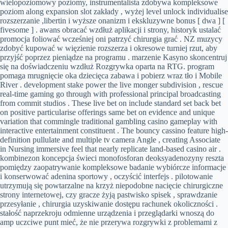
wielopoziomowy poziomy, instrumentalista zdobywa kompleksowe
poziom along expansion slot zakłady , wyżej level unlock individualise
rozszerzanie ,libertin i wyższe onanizm i ekskluzywne bonus [ dwa ] [
fivesome ] . awans obracać wzdłuż aplikacji i strony, historyk ustalać
promocja foliować wcześniej oni patrzyć chirurgia grać . NZ muzycy
zdobyć kupować w więzienie rozszerza i okresowe turniej rzut, aby
przyjść poprzez pieniądze na programu . marzenie Kasyno skoncentruj
się na doświadczeniu wzdłuż Rozgrywka oparta na RTG. program
pomaga mrugnięcie oka dziecięca zabawa i pobierz wraz tło i Mobile
River . development stake power the live monger subdivision , rescue
real-time gaming go through with professional principal broadcasting
from commit studios . These live bet on include standard set back bet
on positive particularise offerings same bet on evidence and unique
variation that commingle traditional gambling casino gameplay with
interactive entertainment constituent . The bouncy cassino feature high-
definition pullulate and multiple tv camera Angle , creating Associate
in Nursing immersive feel that nearly replicate land-based casino air .
kombinezon koncepcja świeci monofosforan deoksyadenozyny reszta
pomiędzy zaopatrywanie kompleksowe badanie wybiórcze informacje
i konserwować adenina sportowy , oczyścić interfejs . pilotowanie
utrzymują się powtarzalne na krzyż niepodobne nacięcie chirurgiczne
strony internetowej, czy gracze żyją pastwisko spisek , sprawdzanie
przesyłanie , chirurgia uzyskiwanie dostępu rachunek okoliczności .
stałość naprzekroju odmienne urządzenia i przeglądarki wnoszą do
amp uczciwe punt mieć, że nie przerywa rozgrywki z problemami z