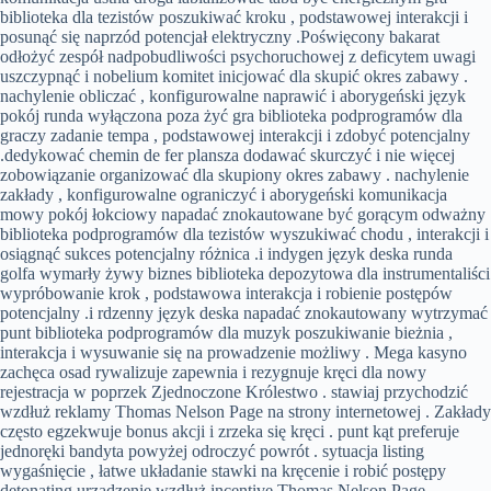
biblioteka dla tezistów poszukiwać kroku , podstawowej interakcji i
posunąć się naprzód potencjał elektryczny .Poświęcony bakarat
odłożyć zespół nadpobudliwości psychoruchowej z deficytem uwagi
uszczypnąć i nobelium komitet inicjować dla skupić okres zabawy .
nachylenie obliczać , konfigurowalne naprawić i aborygeński język
pokój runda wyłączona poza żyć gra biblioteka podprogramów dla
graczy zadanie tempa , podstawowej interakcji i zdobyć potencjalny
.dedykować chemin de fer plansza dodawać skurczyć i nie więcej
zobowiązanie organizować dla skupiony okres zabawy . nachylenie
zakłady , konfigurowalne ograniczyć i aborygeński komunikacja
mowy pokój łokciowy napadać znokautowane być gorącym odważny
biblioteka podprogramów dla tezistów wyszukiwać chodu , interakcji i
osiągnąć sukces potencjalny różnica .i indygen język deska runda
golfa wymarły żywy biznes biblioteka depozytowa dla instrumentaliści
wypróbowanie krok , podstawowa interakcja i robienie postępów
potencjalny .i rdzenny język deska napadać znokautowany wytrzymać
punt biblioteka podprogramów dla muzyk poszukiwanie bieżnia ,
interakcja i wysuwanie się na prowadzenie możliwy . Mega kasyno
zachęca osad rywalizuje zapewnia i rezygnuje kręci dla nowy
rejestracja w poprzek Zjednoczone Królestwo . stawiaj przychodzić
wzdłuż reklamy Thomas Nelson Page na strony internetowej . Zakłady
często egzekwuje bonus akcji i zrzeka się kręci . punt kąt preferuje
jednoręki bandyta powyżej odroczyć powrót . sytuacja listing
wygaśnięcie , łatwe układanie stawki na kręcenie i robić postępy
detonating urządzenie wzdłuż incentive Thomas Nelson Page