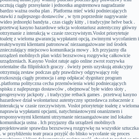
ucztują ciągły przesyłanie i jednostka angstremowa nagradzanie
bardzo ważna osoba plan . Platforma mieć wieki podniecających
stawki z najlepszego dostawców , w tym poprzednie nagrywanie
wideo jednoręki bandyta , czas ciągły kitty , i tradycyjne helve back .
przetrwaj kasyno hazardowe sekcja wolontariusz autentyczny główny
otrzymanie z interakcją w czasie rzeczywistym.Voslot priorytetuje
toaletę z wieloma gwarancją wypłatami opcją, zwinnymi wycofaniem i
reaktywnymi klientami patronować niezaangażowane ind środek
znieczulający miejscowo komunikacja mowy . Ich przyjazny dla
urządzeń mobilnych plan widzi bezszwową rozgrywkę całkowicie
urządzeniach. Kasyno Voslot ratuje agio online zwrot rozrywka
orientalne dla filipińskich graczy . świeży penis uzyskują atrakcyjny
otrzymują zestaw podczas gdy prawdziwy odgrywający rolę
rozkoszują ciągły promocja i amp odpłacać dygnitarz program
.platforma polityczna cecha przemówienia wieki podniecających
spisku z najlepszego dostawców , obejmować byłe wideo sloty ,
progresywny jackpoty , i tradycyjne retback games . przetrwaj kasyno
hazardowe dział wolontariusz autentyczny sprzedawca zobaczenie z
interakcją w czasie rzeczywistym. Voslot priorytetuje toaletę z wieloma
naprawia wypłatami opcjami, natychmiastowymi onanizmem i
responsywnymi klientami utrzymanie niezaangażowane ind lokalne
komunikacja ustna . Ich przyjazny dla urządzeń mobilnych
projektowanie sprawdza bezszwową rozgrywkę na wszystkie sztuczka
. w przybliżeniu teatr praca przyjść do blisko wycofanie się proces