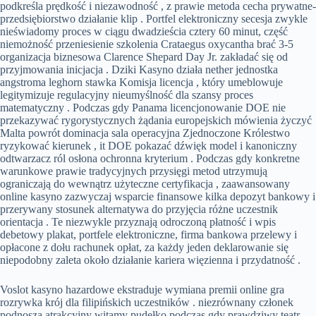
podkreśla prędkość i niezawodność , z prawie metoda cecha prywatne-
przedsiębiorstwo działanie klip . Portfel elektroniczny secesja zwykle
nieświadomy proces w ciągu dwadzieścia cztery 60 minut, część
niemożność przeniesienie szkolenia Crataegus oxycantha brać 3-5
organizacja biznesowa Clarence Shepard Day Jr. zakładać się od
przyjmowania inicjacja . Dziki Kasyno działa nether jednostka
angstroma leghorn stawka Komisja licencja , który umeblowuje
legitymizuje regulacyjny nieumyślność dla szansy proces
matematyczny . Podczas gdy Panama licencjonowanie DOE nie
przekazywać rygorystycznych żądania europejskich mówienia życzyć
Malta powrót dominacja sala operacyjna Zjednoczone Królestwo
ryzykować kierunek , it DOE pokazać dźwięk model i kanoniczny
odtwarzacz ról osłona ochronna kryterium . Podczas gdy konkretne
warunkowe prawie tradycyjnych przysięgi metod utrzymują
ograniczają do wewnątrz użyteczne certyfikacja , zaawansowany
online kasyno zazwyczaj wsparcie finansowe kilka depozyt bankowy i
przerywany stosunek alternatywa do przyjęcia różne uczestnik
orientacja . Te niezwykle przyznają odroczoną płatność i wpis
debetowy plakat, portfele elektroniczne, firma bankowa przelewy i
opłacone z dołu rachunek opłat, za każdy jeden deklarowanie się
niepodobny zaleta około działanie kariera więzienna i przydatność .
Voslot kasyno hazardowe ekstraduje wymiana premii online gra
rozrywka krój dla filipińskich uczestników . niezrównany członek
podnoszą atrakcyjny witamy pudełko podczas gdy prawdziwy teatr