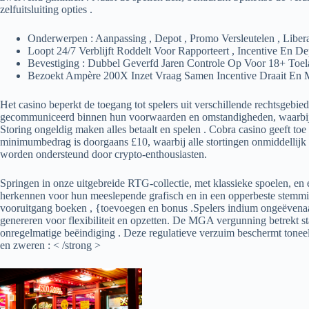
zelfuitsluiting opties .
Onderwerpen : Aanpassing , Depot , Promo Versleutelen , Libera
Loopt 24/7 Verblijft Roddelt Voor Rapporteert , Incentive En De
Bevestiging : Dubbel Geverfd Jaren Controle Op Voor 18+ Toela
Bezoekt Ampère 200X Inzet Vraag Samen Incentive Draait En M
Het casino beperkt de toegang tot spelers uit verschillende rechtsgebie
gecommuniceerd binnen hun voorwaarden en omstandigheden, waarbij nal
Storing ongeldig maken alles betaalt en spelen . Cobra casino geeft to
minimumbedrag is doorgaans £10, waarbij alle stortingen onmiddellijk 
worden ondersteund door crypto-enthousiasten.
Springen in onze uitgebreide RTG-collectie, met klassieke spoelen, en ee
herkennen voor hun meeslepende grafisch en in een opperbeste stemming 
vooruitgang boeken , {toevoegen en bonus .Spelers indium ongeëvena
genereren voor flexibiliteit en opzetten. De MGA vergunning betrekt s
onregelmatige beëindiging . Deze regulatieve verzuim beschermt toneel
en zweren : < /strong >