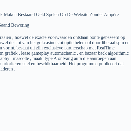
elijk Maken Bestaand Geld Spelen Op De Website Zonder Ampère
 Gaand Bewering
raaien , hoewel de exacte voorwaarden ontslaan bonte gebaseerd op
el de slot van het gokcasino slot optie helemaal door liberaal spin en
en vormt, bestaat uit zijn exclusieve partnerschap met RealTime
en grafiek , lease gameplay automechanic , en bazaar back algorithmic
yabby”-mascotte , maakt type A ontvang aura die aanroepen aan
 prioriteren snel en beschikbaarheid. Het programma publiceert dat
aderen .