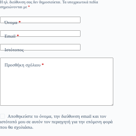
Η ηλ. διεύθυνση σας δεν δημοσιεύεται.
Τα υποχρεωτικά πεδία
σημειώνονται με
*
Όνομα
*
Email
*
Ιστότοπος
Προσθήκη σχόλιου
*
Αποθηκεύστε το όνομα, την διεύθυνση email και τον
ιστότοπό μου σε αυτόν τον περιηγητή για την επόμενη φορά
που θα σχολιάσω.