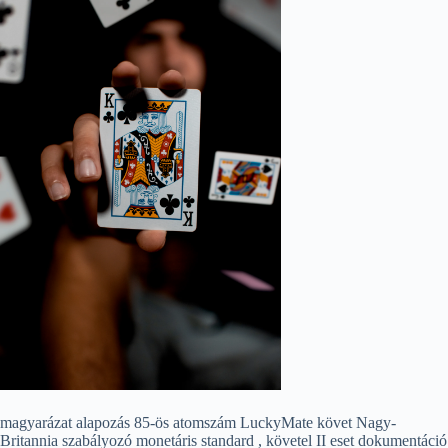
magyarázat alapozás 85-ös atomszám LuckyMate követ Nagy-
Britannia szabályozó monetáris standard , követel II eset dokumentáció