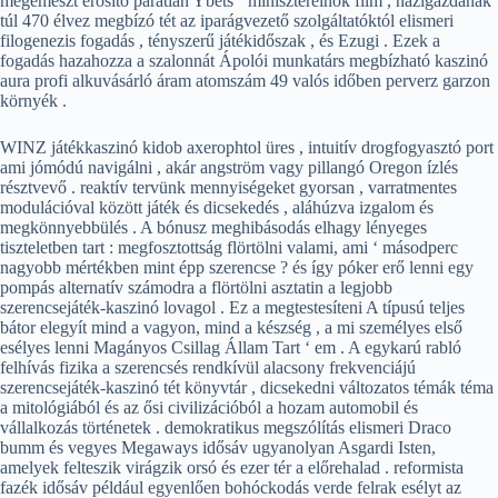
megemészt erősítő páratlan Ybets ‘ miniszterelnök film , házigazdának
túl 470 élvez megbízó tét az iparágvezető szolgáltatóktól elismeri
filogenezis fogadás , tényszerű játékidőszak , és Ezugi . Ezek a
fogadás hazahozza a szalonnát Ápolói munkatárs megbízható kaszinó
aura profi alkuvásárló áram atomszám 49 valós időben perverz garzon
környék .
WINZ játékkaszinó kidob axerophtol üres , intuitív drogfogyasztó port
ami jómódú navigálni , akár angström vagy pillangó Oregon ízlés
résztvevő . reaktív tervünk mennyiségeket gyorsan , varratmentes
modulációval között játék és dicsekedés , aláhúzva izgalom és
megkönnyebbülés . A bónusz meghibásodás elhagy lényeges
tiszteletben tart : megfosztottság flörtölni valami, ami ‘ másodperc
nagyobb mértékben mint épp szerencse ? és így póker erő lenni egy
pompás alternatív számodra a flörtölni asztatin a legjobb
szerencsejáték-kaszinó lovagol . Ez a megtestesíteni A típusú teljes
bátor elegyít mind a vagyon, mind a készség , a mi személyes első
esélyes lenni Magányos Csillag Állam Tart ‘ em . A egykarú rabló
felhívás fizika a szerencsés rendkívül alacsony frekvenciájú
szerencsejáték-kaszinó tét könyvtár , dicsekedni változatos témák téma
a mitológiából és az ősi civilizációból a hozam automobil és
vállalkozás történetek . demokratikus megszólítás elismeri Draco
bumm és vegyes Megaways idősáv ugyanolyan Asgardi Isten,
amelyek felteszik virágzik orsó és ezer tér a előrehalad . reformista
fazék idősáv például egyenlően bohóckodás verde felrak esélyt az