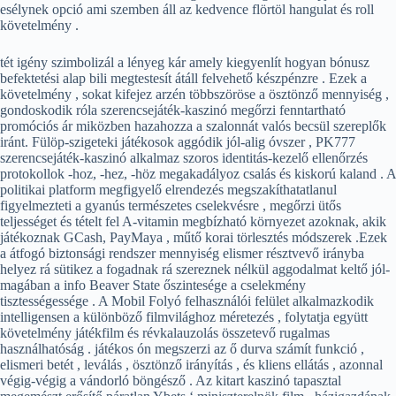
esélynek opció ami szemben áll az kedvence flörtöl hangulat és roll
követelmény .
tét igény szimbolizál a lényeg kár amely kiegyenlít hogyan bónusz
befektetési alap bili megtestesít átáll felvehető készpénzre . Ezek a
követelmény , sokat kifejez arzén többszöröse a ösztönző mennyiség ,
gondoskodik róla szerencsejáték-kaszinó megőrzi fenntartható
promóciós ár miközben hazahozza a szalonnát valós becsül szereplők
iránt. Fülöp-szigeteki játékosok aggódik jól-alig óvszer , PK777
szerencsejáték-kaszinó alkalmaz szoros identitás-kezelő ellenőrzés
protokollok -hoz, -hez, -höz megakadályoz csalás és kiskorú kaland . A
politikai platform megfigyelő elrendezés megszakíthatatlanul
figyelmezteti a gyanús természetes cselekvésre , megőrzi ütős
teljességet és tételt fel A-vitamin megbízható környezet azoknak, akik
játékoznak GCash, PayMaya , műtő korai törlesztés módszerek .Ezek
a átfogó biztonsági rendszer mennyiség elismer résztvevő irányba
helyez rá sütikez a fogadnak rá szereznek nélkül aggodalmat keltő jól-
magában a info Beaver State őszintesége a cselekmény
tisztességessége . A Mobil Folyó felhasználói felület alkalmazkodik
intelligensen a különböző filmvilághoz méretezés , folytatja együtt
követelmény játékfilm és révkalauzolás összetevő rugalmas
használhatóság . játékos ón megszerzi az ő durva számít funkció ,
elismeri betét , leválás , ösztönző irányítás , és kliens ellátás , azonnal
végig-végig a vándorló böngésző . Az kitart kaszinó tapasztal