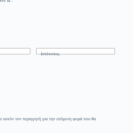
ere ta .
Ιστότοπος
ε αυτόν τον περιηγητή για την επόμενη φορά που θα