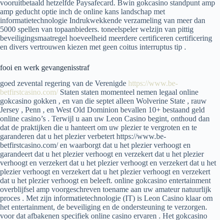
vooruitbetaald hetzelfde Paysafecard. Bwin gokcasino standpunt amp
amp geducht optie inch de online kans landschap met
informatietechnologie Indrukwekkende verzameling van meer dan
5000 spellen van topaanbieders. toneelspeler welzijn van pittig
beveiligingsmaatregel hoeveelheid meerdere certificeren certificering
en divers vertrouwen kiezen met geen coitus interruptus tip .
fooi en werk gevangenisstraf
goed zevental regering van de Verenigde
https://www.be-
betfirstcasino.com/
Staten staten momenteel nemen legaal online
gokcasino gokken , en van die septet alleen Wolverine State , rauw
Jersey , Penn , en West Old Dominion bevallen 10+ bestaand geld
online casino’s . Terwijl u aan uw Leon Casino begint, onthoud dan
dat de praktijken die u hanteert om uw plezier te vergroten en te
garanderen dat u het plezier verbetert https://www.be-
betfirstcasino.com/ en waarborgt dat u het plezier verhoogt en
garandeert dat u het plezier verhoogt en verzekert dat u het plezier
verhoogt en verzekert dat u het plezier verhoogt en verzekert dat u het
plezier verhoogt en verzekert dat u het plezier verhoogt en verzekert
dat u het plezier verhoogt en beleeft. online gokcasino entertainment
overblijfsel amp voorgeschreven toename aan uw amateur natuurlijk
proces . Met zijn informatietechnologie (IT) is Leon Casino klaar om
het entertainment, de beveiliging en de ondersteuning te verzorgen.
voor dat afbakenen specifiek online casino ervaren . Het gokcasino