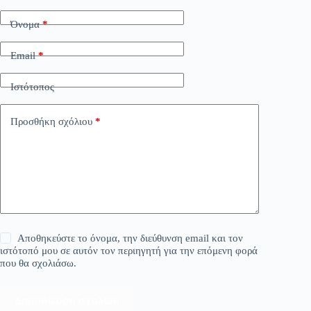
Όνομα
*
Email
*
Ιστότοπος
Προσθήκη σχόλιου
*
Αποθηκεύστε το όνομα, την διεύθυνση email και τον
ιστότοπό μου σε αυτόν τον περιηγητή για την επόμενη φορά
που θα σχολιάσω.
Δημοσίευση σχολίου